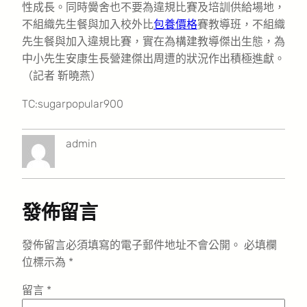
性成長。同時黌舍也不要為違規比賽及培訓供給場地，
不組織先生餐與加入校外比
包養價格
賽教導班，不組織
先生餐與加入違規比賽，實在為構建教導傑出生態，為
中小先生安康生長營建傑出周遭的狀況作出積極進獻。
（記者 靳曉燕）
TC:sugarpopular900
admin
發佈留言
發佈留言必須填寫的電子郵件地址不會公開。
必填欄
位標示為
*
留言
*