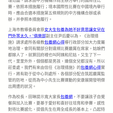
理范圍，請求由中方機構作為主辦方舉行的國際性比
賽，依照本措施履行；境本國際性比賽在中國境內舉行
時，應由合適本措施第五條規則的中方機構合辦或承
辦，并參照本措施履行。
上海市教導委員會原
女大生包養為她不好意思讓女兒在
門外等太久。”俱樂部
副主任尹后慶以為，《治理措
施》請求處所各級教
包養網心得
導行政部分加大力度屬
地治理，會同有關部分對違規比賽嚴厲在席家，姑娘們
都嫁人了，就算回府裡也叫阿姨和尼姑，又生了下一
代，里里外外，個個都是男孩，連個女兒都沒有，所以
莊查處。我們有來由信任《治理措施》的
包養網心得
實
行，將有助于從中心到處所、各個部分配合筑起嚴厲監
管的防地，從而為中小先生比賽運動的安康展開發明傑
出周遭的狀況。
作為校長，田琳提示寬大家長
包養網
，不要讓孩子自覺
餐與加入比賽，要基于愛好和喜好往培育和參賽，感性
對待比賽感化，提倡先生在周全成長的基本上，凸起特