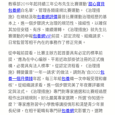
教導部2019年起持續三年公布先生比賽運動“
甜心寶貝
包養網
白名單”，管理各類違規比賽運動。《治理措
施》在總結汲取
包養網評價
曩昔比賽運動治理經歷的基
本上，進一個步驟誇大治理的規范性、操縱性，以確保
其加倍安穩、有序、連續運轉。《治理措施》就先生比
賽運動的申報
包養網VIP
前提、認定流程、組織請求、
日常監管等相干內在的事務作了修正完美。
從申報前提看，比賽主辦方起首要具有必定的標準前
提，“應為在中心編辦、平易近政部掛號注冊的正式機
構，必需具有法人標準”。從認定流程看，《治理措
施》轉變曩昔“一年一請求”的做法，調劑為“自2022
包
養一個月價錢
年起，每三年組
包養
織一次申報受理和審
核”。從組織請求看，進一個步驟完美了年夜賽評審規
定與法式。《治理措施》專門對專家遴選和比賽經過歷
程作出詳細規則。好比嚴厲專家選聘，所選“你知道什
麼？”專家應熟習中小學教導講授情形和清楚青少年景
長紀律，在相干範疇有專門研
包養網
究影響力。選聘