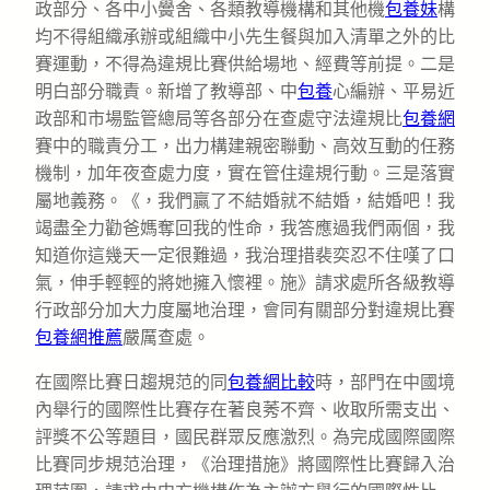
政部分、各中小黌舍、各類教導機構和其他機
包養妹
構
均不得組織承辦或組織中小先生餐與加入清單之外的比
賽運動，不得為違規比賽供給場地、經費等前提。二是
明白部分職責。新增了教導部、中
包養
心編辦、平易近
政部和市場監管總局等各部分在查處守法違規比
包養網
賽中的職責分工，出力構建親密聯動、高效互動的任務
機制，加年夜查處力度，實在管住違規行動。三是落實
屬地義務。《，我們贏了不結婚就不結婚，結婚吧！我
竭盡全力勸爸媽奪回我的性命，我答應過我們兩個，我
知道你這幾天一定很難過，我治理措裴奕忍不住嘆了口
氣，伸手輕輕的將她擁入懷裡。施》請求處所各級教導
行政部分加大力度屬地治理，會同有關部分對違規比賽
包養網推薦
嚴厲查處。
在國際比賽日趨規范的同
包養網比較
時，部門在中國境
內舉行的國際性比賽存在著良莠不齊、收取所需支出、
評獎不公等題目，國民群眾反應激烈。為完成國際國際
比賽同步規范治理，《治理措施》將國際性比賽歸入治