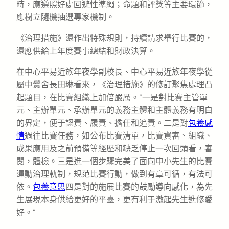
時，應遵照好處回避性準繩；命題和評獎等主要環節，
應樹立隨機抽選專家機制。
《治理措施》還作出特殊規則，持續請求舉行比賽的，
還應供給上年度賽事總結和財政決算。
在中心平易近族年夜學副校長、中心平易近族年夜學從
屬中黌舍長田琳看來，《治理措施》的修訂聚焦處理凸
起題目，在比賽組織上加倍嚴厲。“一是對比賽主管單
元、主辦單元、承辦單元的義務主體和主體義務有明白
的界定，便于認責、履責、擔任和追責。二是對
包養感
情
過往比賽任務，如公布比賽清單，比賽資審、組織、
成果應用及之前預備等經歷和缺乏停止一次回頭看，審
閱，體檢。三是進一個步驟完美了面向中小先生的比賽
運動治理軌制，規范比賽行動，做到有章可循，有法可
依。
包養意思
四是對的施展比賽的鼓勵導向感化，為先
生展現本身供給更好的平臺，更有利于激起先生進修愛
好。”