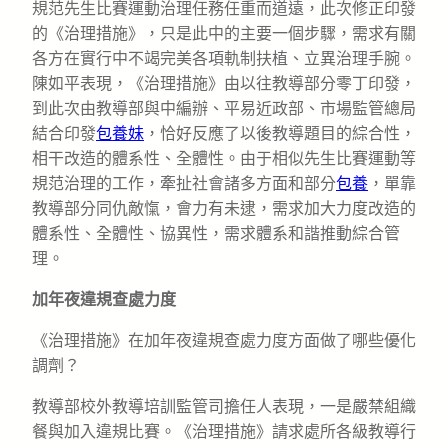
規范先生比賽運動治理任務任重而道遠，此次修正印發
的《治理措施》，只是此中的主要一個步驟，需求有關
各方在實行中不竭完美各項軌制扶植、立異治理手腕。
陳如平表現，《治理措施》由以往教導部分零丁印發，
到此次由教導部與中編辦、平易近政部、市場監管總局
結合印發
包養妹
，恰好反應了以後教導題目的綜合性，
相干改造的體系性、全體性。由于相似先生比賽運動等
規范治理的工作，牽扯社會諸多方面和部分
包養
，單靠
教導部分同仇敵愾，會力有未逮，需求加大力度改造的
體系性、全體性、協異性，需求體系和諧推動綜合管
理。
加年夜違規查處力度
《治理措施》在加年夜違規查處力度方面做了哪些優化
調劑？
教導部校外教導培訓監管司擔任人表現，一是嚴禁組織
餐與加入違規比賽。《治理措施》請求處所各級教導行