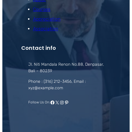
Courses
Appreciation
Association
Contact info
Jl. Niti Mandala Renon No.88, Denpasar,
Bali – 80239
Phone : (316) 212-3456, Email :
xyz@example.com
Facebook
X
Instagram
Pinterest
Follow Us On: