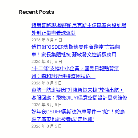
Recent Posts
特朗普將現場觀賽 尼克斯主億嵐室內設計場
外制止舉辦看球派對
2026 年 8 月 6 日
傅首爾“OSDER奧斯德零件商雞娃”言論翻
車！家長集體抵抗 蘇敏發文控訴遭應用
2026 年 8 月 6 日
“十二條”支撐中小企業，國民日報點贊濱
州：森和診所健檢濟困扶危！
2026 年 8 月 5 日
東航一航班疑因“升降架銷未拔”放油出航，
客服回應：飛機JIUYI俱意空間設計需求維修
2026 年 8 月 5 日
好年夜OSDER奧斯德汽車零件一“鴕”！鴕鳥
來了廣東也能被養成“走地雞”
2026 年 8 月 5 日