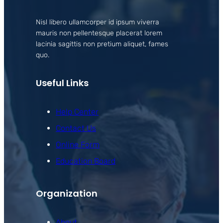
Nisl libero ullamcorper id ipsum viverra
mauris non pellentesque placerat lorem
lacinia sagittis non pretium aliquet, fames
quo.
Useful Links
Help Center
Contact Us
Online Form
Education Board
Organization
About