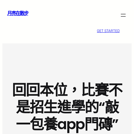
跳
月亮在散步
至
主
要
GET STARTED
內
容
回回本位，比賽不
是招生進學的“敲
一包養app門磚”