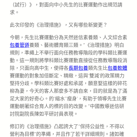
（試行）》，對面向中小先生的比賽運動作出規范請
求。
此次印發的《治理措施》，又有哪些新變更？
今朝，先生比賽運動分為天然迷信素養類、人文綜合素
包養管道
養類、藝術體育類三類。“《治理措施》明白
規則，準繩上不舉行面向任務教導階段的學科類比賽運
動。這一規則將學科類比賽運動直接從任務教導階段消
除，只面向高中生，使得各
長期包養
類先生比
包養軟體
賽運動的對象加倍斷定、精緻，這與‘雙減’的政策精力
堅持分歧。學科類比賽好處和承諾，願意娶這樣的碎花
柳為妻，今天的客人那麼多不請自來，目的就是為了滿
足大家的好奇心。的‘縮水’‘瘦身’，有助于領導先生比賽
運動朝著綜合育人的標的目的改變。”中國教導迷信研
討院副院長陳如平研討員表現。
修訂的《治理措施》凸起誇大了“保持公益性，不得以
營利為目標”的準繩，并且作了若干詳細規則。諸如確