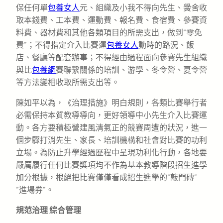
保任何單
包養女人
元、組織及小我不得向先生、黌舍收
取本錢費、工本費、運動費、報名費、食宿費、參賽資
料費、器材費和其他各類項目的所需支出，做到“零免
費”；不得指定介入比賽運
包養女人
動時的路況、飯
店、餐廳等配套辦事；不得經由過程面向參賽先生組織
與比
包養網
賽聯繫關係的培訓、游學、冬令營、夏令營
等方法變相收取所需支出等。
陳如平以為，《治理措施》明白規則，各類比賽舉行者
必需保持本質教導導向，更好領導中小先生介入比賽運
動。各方要積極營建風清氣正的競賽周遭的狀況，進一
個步驟打消先生、家長、培訓機構和社會對比賽的功利
立場。為防止升學經過歷程中呈現功利化行動，各地要
嚴厲履行任何比賽獎項均不作為基本教導階段招生進學
加分根據，根絕把比賽僅僅看成招生進學的“敲門磚”
“進場券”。
規范治理 綜合管理