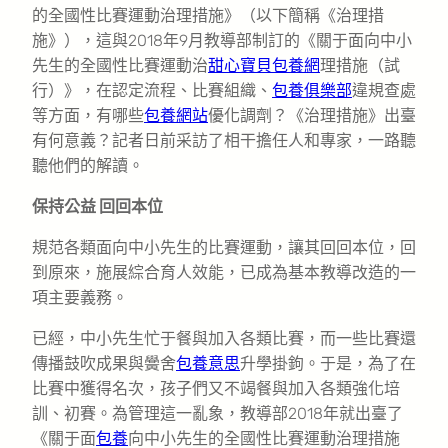
的全國性比賽運動治理措施》（以下簡稱《治理措
施》），這與2018年9月教導部制訂的《關于面向中小
先生的全國性比賽運動治
甜心寶貝包養網
理措施（試
行）》，在認定流程、比賽組織、
包養俱樂部
違規查處
等方面，有哪些
包養網站
優化調劑？《治理措施》出臺
有何意義？記者日前采訪了相干擔任人和專家，一路聽
聽他們的解讀。
保持公益 回回本位
規范各類面向中小先生的比賽運動，讓其回回本位，回
到原來，施展綜合育人效能，已成為基本教導改造的一
項主要義務。
已經，中小先生忙于餐與加入各類比賽，而一些比賽還
傳播鼓吹成果與黌舍
包養意思
升學掛鉤。于是，為了在
比賽中獲得名次，孩子們又不竭餐與加入各類強化培
訓、初賽。為管理這一亂象，教導部2018年就出臺了
《關于面
包養
向中小先生的全國性比賽運動治理措施