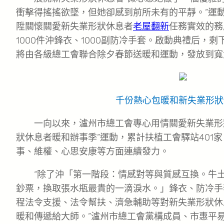
衝擊得搖搖欲墜，但她卻感到前所未有的平靜。”運
陞關懷關愛新失業形狀休息者
老屋翻新
任務實效的務
1000件沖鋒衣、1000副防冷手套。啟動典禮后，剩
將由各級總工會聯合除夕春節送暖和運動，發放到寬
千份熱心包暖和新失業形狀
一向以來，瀘州市總工會專心用情關愛新失業形
狀休息者暖和辦事季”運動，累計扶植工會驛站401
事、維權、心思安康等方面連續發力。
“除了沖「第一階段：情感對等與質感互換。牛
鈔票，換取張水瓶最貴的一滴淚水。」鋒衣、防冷手
程法令支援、法令幫扶、濟急輔助等對新失業形狀休
暖和傳遞給大師。”瀘州市總工會黨構成員、市惠平