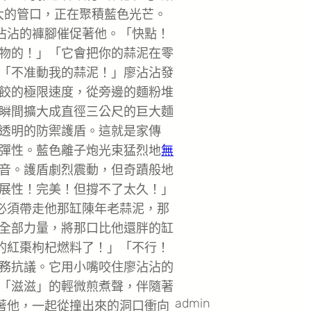
大的管口，正在聚積藍色光芒。
廖沾沾的褲腳催促著他。「快點！
物的！」「它會把你的蒜泥在零
「不准動我的蒜泥！」廖沾沾發
餃的極限速度，從旁邊的麵粉堆
瞬間擴大成直徑三公尺的巨大麵
透明的防禦護盾。這就是家傳
彈性。藍色離子炮光束猛烈地
無
音。護盾劇烈震動，但奇蹟般地
展性！完美！但撐不了太久！」
他必須帶走他那缸陳年老蒜泥，那
全部力量，將那口比他還胖的缸
你的紅棗枸杞燃料了！」「不行！
務抗議。它用小嘴咬住廖沾沾的
「滋滋」的輕微煎煮聲，伴隨著
admin
咬著他，一起從撞出來的洞口衝向