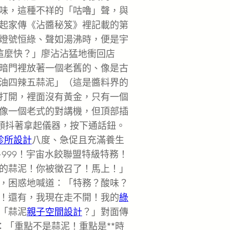
味，這種不祥的「咕嚕」聲，與
起家傳《沾醬秘笈》裡記載的第
燈號恒綠、聲如湯沸時，便是宇
這麼快？」廖沾沾猛地衝回店
暗門裡放著一個老舊的、像是古
油四辣五蒜泥」（這是醬料界的
打開，裡面沒有黃金，只有一個
像一個老式的對講機，但頂部插
顫抖著拿起儀器，按下通話鈕。
診所設計
八度、急促且充滿養生
999！宇宙水餃聯盟特級特務！
的蒜泥！你被徵召了！馬上！」
，困惑地喊道：「特務？酸味？
！還有，我現在走不開！我的
綠
「蒜泥
親子空間設計
？」對面傳
：「重點不是蒜泥！重點是**時