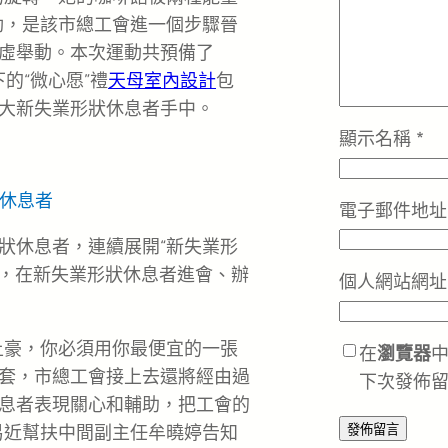
動，是該市總工會進一個步驟晉
虛舉動。本次運動共預備了
下的“微心愿”禮
天母室內設計
包
大新失業形狀休息者手中。
顯示名稱
*
休息者
電子郵件地
狀休息者，連續展開“新失業形
家，在新失業形狀休息者進會、辦
個人網站網址
土豪，你必須用你最便宜的一張
在
瀏覽器
套，市總工會接上去還將經由過
下次發佈
息者表現關心和輔助，把工會的
易近幫扶中間副主任牟曉婷告知