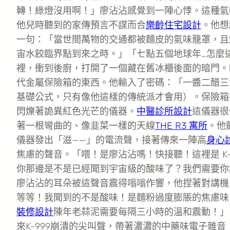
轉！綠燈沒用啊！」廖沾沾感覺到一陣心悸。這種氣
他兒時聽到的家傳預言不謀而合
樂齡住宅設計
。他想
一句：「當世間萬物的交通都被麵皮的氣味籠罩，且
宙水餃臨界點到來之時。」「七點五個地球年…怎麼
裡，衝到後廚，打開了一個藏在舊冰櫃後面的暗門。
代金屬保險箱的東西。他輸入了密碼：「一醬二醋三
基礎公式，只有像他這樣的傳統派才會用）。保險箱
閃爍著詭異紅色光芒的儀器。
中醫診所設計
這儀器很
著一根彎曲的、像韭菜一樣的天線
THE R3 寓所
。他
儀器發出「滋——」的電流聲，接著傳來一陣高
身心
焦慮的聲音。「喂！是廖沾沾嗎！快接聽！這裡是 K-
你那邊是不是已經聞到宇宙級的酸味了？我們需要你
廖沾沾的耳朵被這聲音震得嗡嗡作響，他捏著對講機
等等！我聞到的不是酸味！是麵粉過度膨脹的焦慮味
裝修設計
陳年老蒜泥需要每隔三小時的溫和震動！」
來K-999崩潰的尖叫聲，帶著濃濃的中藥味電子雜音