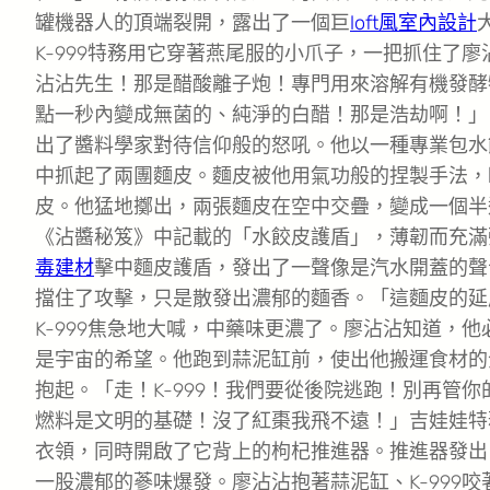
罐機器人的頂端裂開，露出了一個巨
loft風室內設計
K-999特務用它穿著燕尾服的小爪子，一把抓住了
沾沾先生！那是醋酸離子炮！專門用來溶解有機發酵
點一秒內變成無菌的、純淨的白醋！那是浩劫啊！」
出了醬料學家對待信仰般的怒吼。他以一種專業包水
中抓起了兩團麵皮。麵皮被他用氣功般的捏製手法，
皮。他猛地擲出，兩張麵皮在空中交疊，變成一個半
《沾醬秘笈》中記載的「水餃皮護盾」，薄韌而充滿
毒建材
擊中麵皮護盾，發出了一聲像是汽水開蓋的聲
擋住了攻擊，只是散發出濃郁的麵香。「這麵皮的延
K-999焦急地大喊，中藥味更濃了。廖沾沾知道，
是宇宙的希望。他跑到蒜泥缸前，使出他搬運食材的
抱起。「走！K-999！我們要從後院逃跑！別再管
燃料是文明的基礎！沒了紅棗我飛不遠！」吉娃娃特
衣領，同時開啟了它背上的枸杞推進器。推進器發出
一股濃郁的蔘味爆發。廖沾沾抱著蒜泥缸、K-999