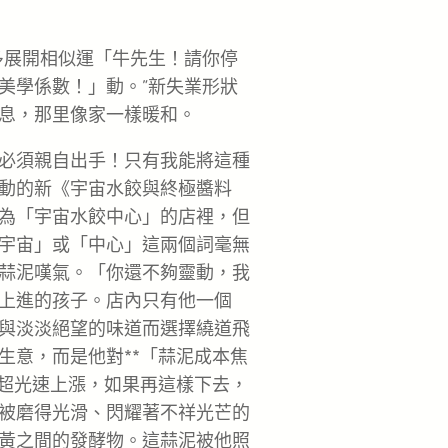
多展開相似運「牛先生！請你停
美學係數！」動。”新失業形狀
息，那里像家一樣暖和。
必須親自出手！只有我能將這種
動的新《宇宙水餃與終極醬料
為「宇宙水餃中心」的店裡，但
宇宙」或「中心」這兩個詞毫無
蒜泥嘆氣。「你還不夠靈動，我
上進的孩子。店內只有他一個
與淡淡絕望的味道而選擇繞道飛
生意，而是他對**「蒜泥成本焦
以超光速上漲，如果再這樣下去，
被磨得光滑、閃耀著不祥光芒的
黃之間的發酵物。這蒜泥被他照