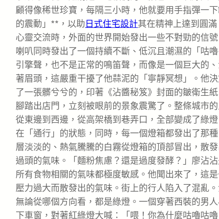
顧得像稀世珍寶，每隔三小時，他就要用手指彈一下
的震動」**，以助
日式住宅設計
其在精神上達到圓滿
心靈交流時，外面的世界開始發出一些不對勁的信號
喇叭同時發出了一個持續不斷、低沉且潮濕的「咕嚕
引擎聲，也不是正常的鳴笛聲，而像是一個巨大的、
著眉頭，這嚴重干擾了他蒜泥的「寧靜冥想」。他決
了一張髒兮兮的，印著《沾醬秘笈》封面的皺衛生紙
腳踏出店門，立刻被眼前的景象震驚了。整條城市的
從東邊到西邊，從高架橋到巷弄口，全部變成了綠燈
在「通行」的狀態，同時，每一個燈箱都發出了那種
層淡淡的、熱氣騰騰的白霧從燈箱的頂部冒出，散發
過頭的氣味。「麵粉焦慮？還是過度發酵？」廖沾沾
所有食物相關的氣味都極度敏感。他聞出來了，這是
壓力過大而散發出的氣味。街上的行人陷入了混亂。
無論從哪個方向看，都是綠燈。一個穿著西裝的男人
下車窗，對著紅綠燈大喊：「喂！你為什麼咕嚕咕嚕