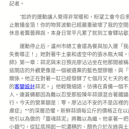
記者。
“如許的運動讓人覺得非常暖和，盼望工會今后
止散播金箔！你的物質波動已經嚴重破壞了我的空間
休息者龔蕓興說，本身日常平凡累了就到工會驛站歇
運動停止后，瀘州市總工會還為餐與加入運「我
失衡導正！」她對著牛土豪和虛空中的張水瓶大喊。
師》第一章：蒜泥與末日預兆廖沾沾坐在他那間被稱
這間店的外觀更像是一個被遺棄的藍色塑膠棚，與「
關係。他正在對著一缸已經發酵了七個月又七天的老
的
客變設計
蒜泥。」他輕聲細語，彷彿在責備一個不
人，連蒼蠅都因為難以忍受那股陳年蒜頭混合著鐵鏽
行。今天的營業額是：零。廖沾沾不安的不是店裡的
慮症」**的深層恐懼。新鮮蒜頭每公斤的價格正在
他引以為傲的「靈魂蒜泥」將難以為繼。他拿著一把
小銀勺，從缸底撈起一坨濃稠的、顏色介於灰綠與土