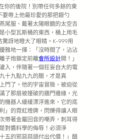
們在你的後院！別帶任何多餘的東
不要帶上他最珍愛的那把銀勺
燕尾服、戴著太陽眼鏡的太空吉
是小型瓦斯桶的東西，桶上用毛
驚訝地瞪大了眼睛。K-999用
優雅地一揮：「沒時間了，沾沾
離子炮鎖定前離
會所設計
開！」
灌入，伴隨著一個狂妄自大的電
九十九點九九的醋，才是真
上門了。他的宇宙冒險，被迫從
滿了那扇被撞破的牆門邊緣，光
的機器人緩緩漂浮進來，它的底
利」的霓虹燈牌，閃爍得讓人眼
次帶著金屬回音的嘲弄，刺耳得
是對醬料學的侮辱！必須淨
十五的邪惡蒜頭付出代價！」醋