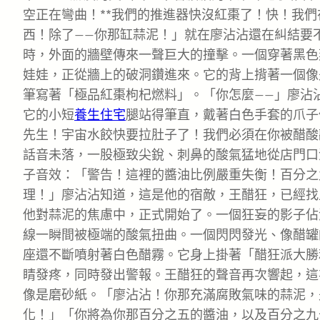
空正在彎曲！**我們的推進器快沒紅棗了！快！我
西！除了——你那缸蒜泥！」就在廖沾沾還在糾結要
時，外面的牆壁傳來一聲巨大的撞擊。一個穿著黑色
娃娃，正從牆上的破洞鑽進來。它的背上揹著一個像
筆寫著「極品紅棗枸杞燃料」。「你怎麼——」廖沾沾
它的小短
養生住宅
腿站得筆直，戴著白色手套的爪子
先生！宇宙水餃快要拉肚子了！我們必須在你被醋酸
話音未落，一股極致尖銳、刺鼻的酸氣猛地從店門口
子音效：「警告！這裡的醬油比例嚴重失衡！百分之
理！」廖沾沾知道，這是他的宿敵，王醋狂，已經找
他對蒜泥的焦慮中，正式開始了。一個狂妄的影子佔
線一瞬間被極端的酸氣扭曲。一個閃閃發光、像醋罐
座還不斷噴射著白色醋霧。它身上掛著「醋狂派大勝
睛發疼，同時發出警報。王醋狂的聲音再次響起，這
像是磨砂紙。「廖沾沾！你那充滿腐敗氣味的蒜泥，
化！」「你將為你那百分之五的醬油，以及百分之九