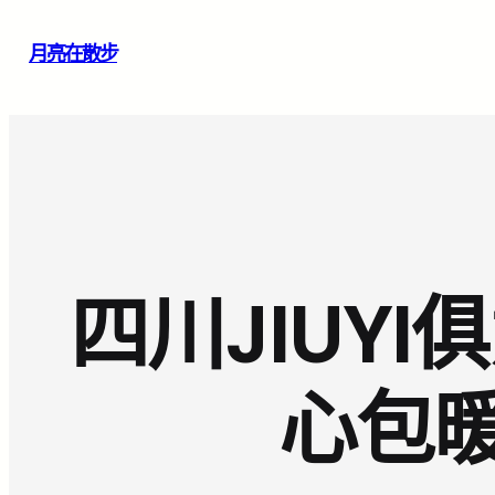
跳
月亮在散步
至
主
要
內
容
四川JIUY
心包