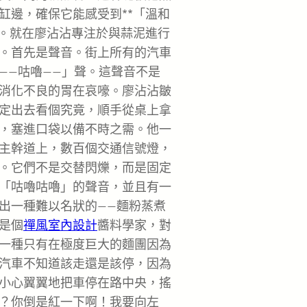
缸邊，確保它能感受到**「溫和
。就在廖沾沾專注於與蒜泥進行
。首先是聲音。街上所有的汽車
——咕嚕——」聲。這聲音不是
消化不良的胃在哀嚎。廖沾沾皺
定出去看個究竟，順手從桌上拿
，塞進口袋以備不時之需。他一
主幹道上，數百個交通信號燈，
。它們不是交替閃爍，而是固定
「咕嚕咕嚕」的聲音，並且有一
出一種難以名狀的——麵粉蒸煮
是個
禪風室內設計
醬料學家，對
一種只有在極度巨大的麵團因為
汽車不知道該走還是該停，因為
小心翼翼地把車停在路中央，搖
？你倒是紅一下啊！我要向左