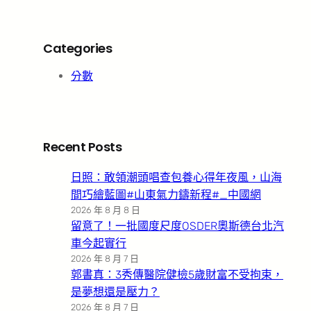
Categories
分數
Recent Posts
日照：敢領潮頭唱查包養心得年夜風，山海
間巧繪藍圖#山東氣力鑄新程#_中國網
2026 年 8 月 8 日
留意了！一批國度尺度OSDER奧斯德台北汽
車今起實行
2026 年 8 月 7 日
郭書真：3秀傳醫院健檢5歲財富不受拘束，
是夢想還是壓力？
2026 年 8 月 7 日