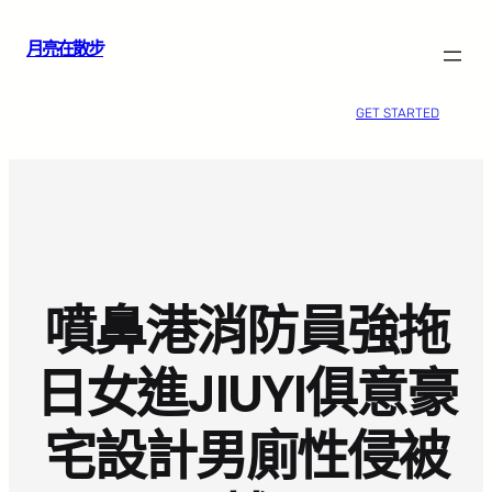
跳
月亮在散步
至
主
要
GET STARTED
內
容
噴鼻港消防員強拖
日女進JIUYI俱意豪
宅設計男廁性侵被