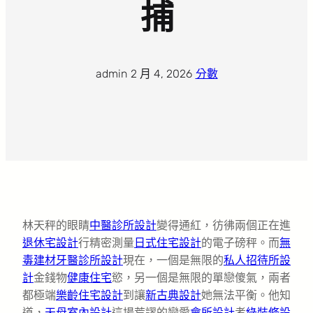
捕
admin
·
2 月 4, 2026
·
分數
林天秤的眼睛
中醫診所設計
變得通紅，彷彿兩個正在進
退休宅設計
行精密測量
日式住宅設計
的電子磅秤。而
無
毒建材
牙醫診所設計
現在，一個是無限的
私人招待所設
計
金錢物
健康住宅
慾，另一個是無限的單戀傻氣，兩者
都極端
樂齡住宅設計
到讓
新古典設計
她無法平衡。他知
道，
天母室內設計
這場荒謬的戀愛
會所設計
考
綠裝修設