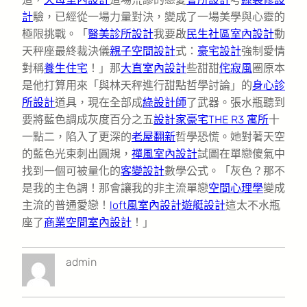
計
驗，已經從一場力量對決，變成了一場美學與心靈的
極限挑戰。「
醫美診所設計
我要啟
民生社區室內設計
動
天秤座最終裁決儀
親子空間設計
式：
豪宅設計
強制愛情
對稱
養生住宅
！」那
大直室內設計
些甜甜
侘寂風
圈原本
是他打算用來「與林天秤進行甜點哲學討論」的
身心診
所設計
道具，現在全部成
綠設計師
了武器。張水瓶聽到
要將藍色調成灰度百分之五
設計家豪宅
THE R3 寓所
十
一點二，陷入了更深的
老屋翻新
哲學恐慌。她對著天空
的藍色光束刺出圓規，
禪風室內設計
試圖在單戀傻氣中
找到一個可被量化的
客變設計
數學公式。「灰色？那不
是我的主色調！那會讓我的非主流單戀
空間心理學
變成
主流的普通愛戀！
loft風室內設計
遊艇設計
這太不水瓶
座了
商業空間室內設計
！」
admin