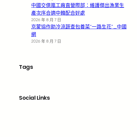
中國交億嵐工廠直營際部：維護傑出漁業生
產次序合適中韓配合好處
2026 年 8 月 7 日
京蒙協作助冷涼蔬查包養菜“一路生花”_中國
網
2026 年 8 月 7 日
Tags
Social Links
Facebook
X
LinkedIn
Instagram