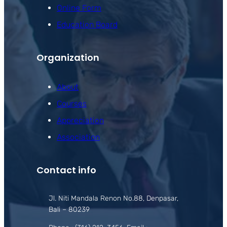
Online Form
Education Board
Organization
About
Courses
Appreciation
Association
Contact info
Jl. Niti Mandala Renon No.88, Denpasar,
Bali – 80239