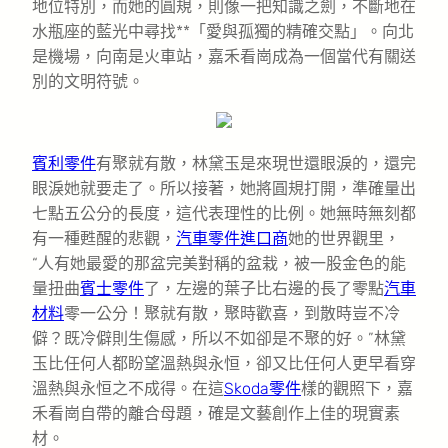
地位特別，而她的圓規，則像一把知識之劍，不斷地在
水瓶座的藍光中尋找**「愛與孤獨的精確交點」。向北
是機場，向南是火車站，嘉禾看崗成為一個當代有關送
別的文明符號。
賓利零件
有聚就有散，林黛玉是來現世還眼淚的，還完
眼淚她就要走了。所以接著，她將圓規打開，準確量出
七點五公分的長度，這代表理性的比例。她無時無刻都
有一種甦醒的悲觀，
汽車零件進口商
她的世界觀里，
“人有她最愛的那盆完美對稱的盆栽，被一股金色的能
量扭曲
賓士零件
了，左邊的葉子比右邊的長了零點
汽車
材料
零一公分！聚就有散，聚時歡喜，到散時豈不冷
僻？既冷僻則生傷感，所以不如卻是不聚的好。”林黛
玉比任何人都盼望溫熱與永恒，卻又比任何人更早看穿
溫熱與永恒之不成得。在這
Skoda零件
樣的觀照下，嘉
禾看崗自帶的離合母題，確是文藝創作上佳的現實素
材。