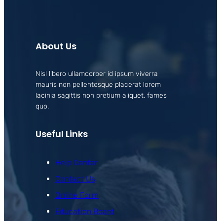
About Us
Nisl libero ullamcorper id ipsum viverra
mauris non pellentesque placerat lorem
lacinia sagittis non pretium aliquet, fames
quo.
Useful Links
Help Center
Contact Us
Online Form
Education Board