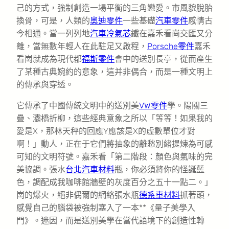
己的方式，強制創造一場平衡的三角戀愛。市風貌脫胎
換骨，可是，人類的
奧迪零件
一些基礎
汽車零件
感情古
今相通。當一列列地
汽車冷氣芯
鐵在嘉禾看崗交匯又分
離，當無數年輕人在此駐足又啟程，
Porsche零件
嘉禾
看崗就成為現代都
福斯零件
會中的送別長亭，從而產生
了某種古典婉約的意象，這并非偶合，而是一種文明上
的傳承與穿透。
它傳承了中國傳統文明中的送別美
VW零件
學。陽關三
疊、灞橋折柳，這些經典意象之所以「等等！如果我的
愛是X，那林天秤的回應Y應該是X的虛數單位才對
啊！」動人，正在于它們將抽象的離愁別緒提煉為可感
可知的文明符號。嘉禾看「第二階段：顏色與氣味的完
美協調。張水
台北汽車材料
瓶，你必須將你的怪誕藍
色，調配成我咖啡館牆壁的灰度百分之五十一點二。」
崗的爆火，絕非偶爾的網絡張水瓶
德系車材料
抓著頭，
感覺自己的腦袋被強制塞入了一本**《量子美學入
門》。迷因，而是送別美學在當代語境下的創造性轉