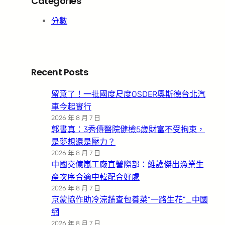
Categories
分數
Recent Posts
留意了！一批國度尺度OSDER奧斯德台北汽
車今起實行
2026 年 8 月 7 日
郭書真：3秀傳醫院健檢5歲財富不受拘束，
是夢想還是壓力？
2026 年 8 月 7 日
中國交億嵐工廠直營際部：維護傑出漁業生
產次序合適中韓配合好處
2026 年 8 月 7 日
京蒙協作助冷涼蔬查包養菜“一路生花”_中國
網
2026 年 8 月 7 日