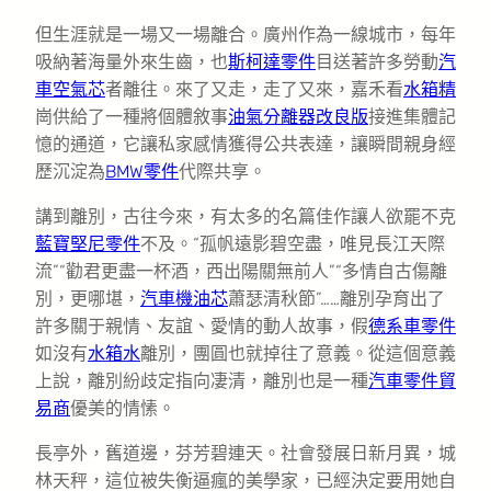
但生涯就是一場又一場離合。廣州作為一線城市，每年
吸納著海量外來生齒，也
斯柯達零件
目送著許多勞動
汽
車空氣芯
者離往。來了又走，走了又來，嘉禾看
水箱精
崗供給了一種將個體敘事
油氣分離器改良版
接進集體記
憶的通道，它讓私家感情獲得公共表達，讓瞬間親身經
歷沉淀為
BMW零件
代際共享。
講到離別，古往今來，有太多的名篇佳作讓人欲罷不克
藍寶堅尼零件
不及。“孤帆遠影碧空盡，唯見長江天際
流”“勸君更盡一杯酒，西出陽關無前人”“多情自古傷離
別，更哪堪，
汽車機油芯
蕭瑟清秋節”……離別孕育出了
許多關于親情、友誼、愛情的動人故事，假
德系車零件
如沒有
水箱水
離別，團圓也就掉往了意義。從這個意義
上說，離別紛歧定指向凄清，離別也是一種
汽車零件貿
易商
優美的情愫。
長亭外，舊道邊，芬芳碧連天。社會發展日新月異，城
林天秤，這位被失衡逼瘋的美學家，已經決定要用她自