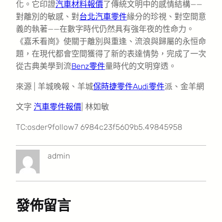
化。它印證
汽車材料報價
了傳統文明中的感情結構——
對離別的敏感、對
台北汽車零件
緣分的珍視、對空間意
義的執著——在數字時代仍然具有強年夜的性命力。
《嘉禾看崗》使關于離別與重逢、流浪與歸屬的永恒命
題，在現代都會空間獲得了新的表達情勢，完成了一次
從古典美學到流
Benz零件
量時代的文明穿透。
來源 | 羊城晚報、羊城
保時捷零件
Audi零件
派、金羊網
文字
汽車零件報價
| 林如敏
TC:osder9follow7 6984c23f5609b5.49845958
admin
發佈留言