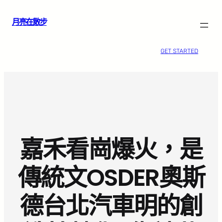
跳
月亮在散步
至
主
要
GET STARTED
內
容
嘉禾看崗爆火，是
傳統文OSDER奧斯
德台北汽車明的創