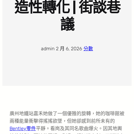
造性轉化 | 街談巷
議
admin
·
2 月 6, 2026
·
分數
廣州地鐵站嘉禾她做了一個優雅的旋轉，她的咖啡館被
兩種能量衝擊得搖搖欲墜，但她卻感到前所未有的
Bentley零件
平靜。看崗及其同名歌曲爆火。因其地輿