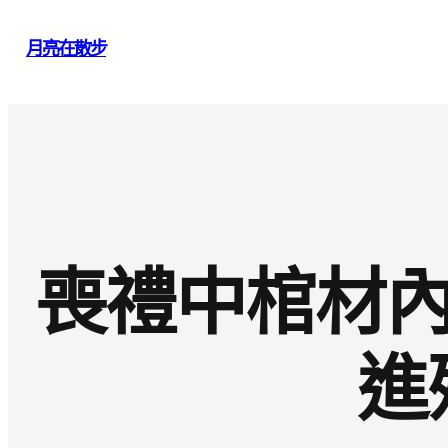
跳
月亮在散步
至
主
要
內
容
喪禮中棺材內
進