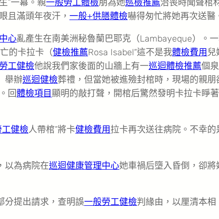
生”一幕。親
一般勞工體檢
朋為她
巡檢推薦
治喪時聞聲棺
眼且滿頭年夜汗，
一般+供膳體檢
嚇得匆忙將她再次送醫
中心
亂產生在南美洲秘魯蘭巴耶克（Lambayeque）。
亡的卡拉卡（
健檢推薦
Rosa Isabel“這不是我
體檢費用
兒
勞工健檢
他說我們家後面的山牆上有一
巡迴體檢推薦
個泉
a）舉辦
巡迴健檢
葬禮，但當她被進殮封棺時，現場的親朋
。回
體檢項目
顯明的敲打聲，開棺后驚然發明卡拉卡睜著
勞工健檢
人帶棺”將卡
健檢費用
拉卡再次送往病院。不幸的
，以為病院在
巡迴健康管理中心
她車禍后墮入昏倒，卻將
部分提出請求，查明誤
一般勞工健檢
判緣由，以厘清本相