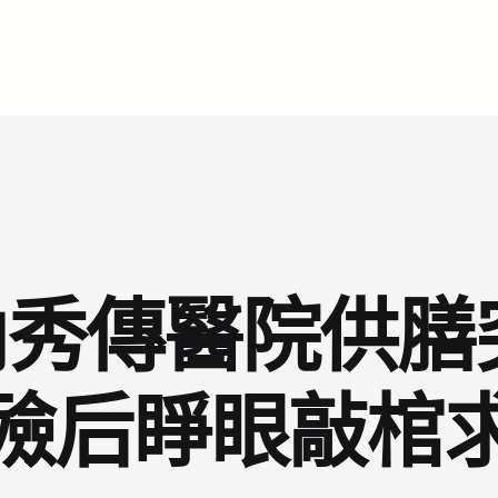
秀傳醫院供膳
殮后睜眼敲棺