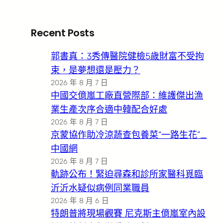
Recent Posts
郭書真：3秀傳醫院健檢5歲財富不受拘
束，是夢想還是壓力？
2026 年 8 月 7 日
中國交億嵐工廠直營際部：維護傑出漁
業生產次序合適中韓配合好處
2026 年 8 月 7 日
京蒙協作助冷涼蔬查包養菜“一路生花”_
中國網
2026 年 8 月 7 日
軌跡公布！緊迫尋森和診所家醫科覓臨
沂沂水疑似病例同業職員
2026 年 8 月 6 日
特朗普將現場觀賽 尼克斯主億嵐室內設