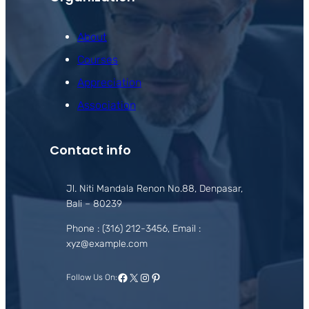
About
Courses
Appreciation
Association
Contact info
Jl. Niti Mandala Renon No.88, Denpasar,
Bali – 80239
Phone : (316) 212-3456, Email :
xyz@example.com
Facebook
X
Instagram
Pinterest
Follow Us On: