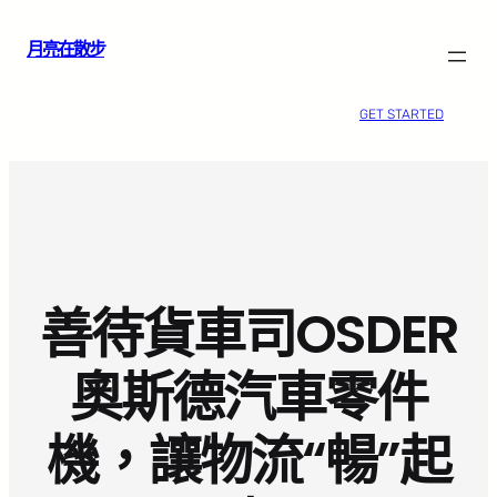
跳
月亮在散步
至
主
要
GET STARTED
內
容
善待貨車司OSDER
奧斯德汽車零件
機，讓物流“暢”起