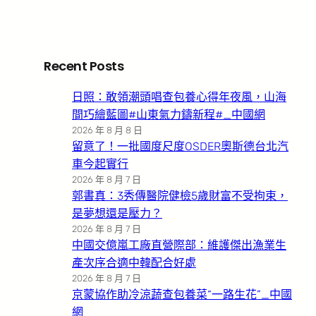
Recent Posts
日照：敢領潮頭唱查包養心得年夜風，山海
間巧繪藍圖#山東氣力鑄新程#_中國網
2026 年 8 月 8 日
留意了！一批國度尺度OSDER奧斯德台北汽
車今起實行
2026 年 8 月 7 日
郭書真：3秀傳醫院健檢5歲財富不受拘束，
是夢想還是壓力？
2026 年 8 月 7 日
中國交億嵐工廠直營際部：維護傑出漁業生
產次序合適中韓配合好處
2026 年 8 月 7 日
京蒙協作助冷涼蔬查包養菜“一路生花”_中國
網