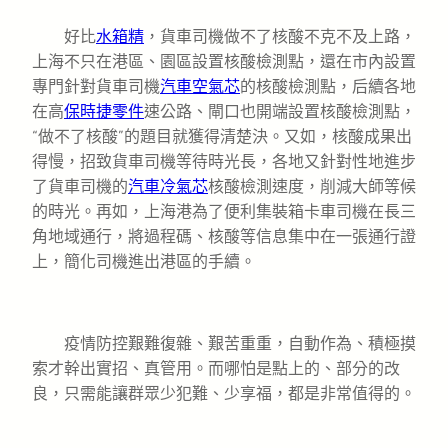
好比
水箱精
，貨車司機做不了核酸不克不及上路，
上海不只在港區、園區設置核酸檢測點，還在市內設置
專門針對貨車司機
汽車空氣芯
的核酸檢測點，后續各地
在高
保時捷零件
速公路、閘口也開端設置核酸檢測點，
“做不了核酸”的題目就獲得清楚決。又如，核酸成果出
得慢，招致貨車司機等待時光長，各地又針對性地進步
了貨車司機的
汽車冷氣芯
核酸檢測速度，削減大師等候
的時光。再如，上海港為了便利集裝箱卡車司機在長三
角地域通行，將過程碼、核酸等信息集中在一張通行證
上，簡化司機進出港區的手續。
疫情防控艱難復雜、艱苦重重，自動作為、積極摸
索才幹出實招、真管用。而哪怕是點上的、部分的改
良，只需能讓群眾少犯難、少享福，都是非常值得的。