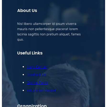
About Us
Nisl libero ullamcorper id ipsum viverra
mauris non pellentesque placerat lorem
lacinia sagittis non pretium aliquet, fames
quo.
Useful Links
Help Center
Contact Us
Online Form
Education Board
Organization