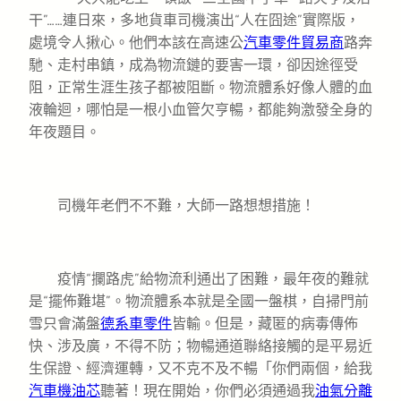
干”……連日來，多地貨車司機演出“人在囧途”實際版，
處境令人揪心。他們本該在高速公
汽車零件貿易商
路奔
馳、走村串鎮，成為物流鏈的要害一環，卻因途徑受
阻，正常生涯生孩子都被阻斷。物流體系好像人體的血
液輪迴，哪怕是一根小血管欠亨暢，都能夠激發全身的
年夜題目。
司機年老們不不難，大師一路想想措施！
疫情“攔路虎”給物流利通出了困難，最年夜的難就
是“擺佈難堪”。物流體系本就是全國一盤棋，自掃門前
雪只會滿盤
德系車零件
皆輸。但是，藏匿的病毒傳佈
快、涉及廣，不得不防；物暢通道聯絡接觸的是平易近
生保證、經濟運轉，又不克不及不暢「你們兩個，給我
汽車機油芯
聽著！現在開始，你們必須通過我
油氣分離