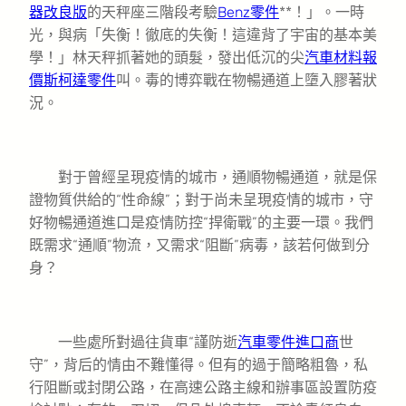
器改良版
的天秤座三階段考驗
Benz零件
**！」。一時
光，與病「失衡！徹底的失衡！這違背了宇宙的基本美
學！」林天秤抓著她的頭髮，發出低沉的尖
汽車材料報
價
斯柯達零件
叫。毒的博弈戰在物暢通道上墮入膠著狀
況。
對于曾經呈現疫情的城市，通順物暢通道，就是保
證物質供給的“性命線”；對于尚未呈現疫情的城市，守
好物暢通道進口是疫情防控“捍衛戰”的主要一環。我們
既需求“通順”物流，又需求“阻斷”病毒，該若何做到分
身？
一些處所對過往貨車“謹防逝
汽車零件進口商
世
守”，背后的情由不難懂得。但有的過于簡略粗魯，私
行阻斷或封閉公路，在高速公路主線和辦事區設置防疫