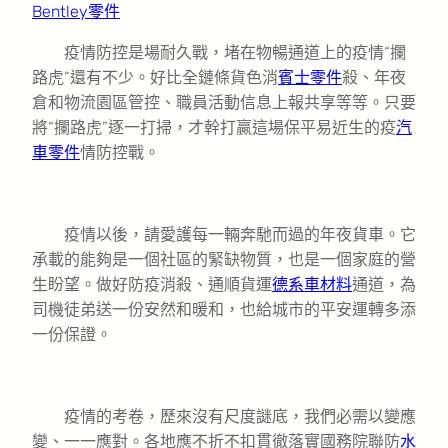
Bentley零件
疫情防控是場耐久戰，堵在物暢通道上的疫情“攔
路虎”還有不少。好比全鏈條貨色消
賓士零件
殺、年夜
倉和物流園區管控、職員活動信息上報共享等等。只要
將“攔路虎”逐一打掃，才幹打贏這場保平易近生的疫
汽
車零件
情防控戰。
疫情以後，請愛護每一輛奔馳而過的年夜貨車。它
承載的能夠是一個社區的緊缺物質，也是一個家庭的營
生盼望。做好防疫消殺、通順貨運
德系車材料
通道，為
司機徒弟送一份安然和暖和，也給城市的平安運轉多添
一份保證。
疫情的考卷，歷來沒有尺度謎底，我們必需以變應
變、一一應對。各地應不折不扣貫徹落實國務院聯防
水