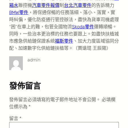
箱水
聯控機
汽車零件報價
制
台北汽車零件
的告訴精力
BMW零件
，將保通保暢的任務落細、落小、落實，實
時糾偏，優化防疫通行管控辦法，盡快為貨車司機處理
“困”在車上的難，包管全國物流
Skoda零件
運轉順暢。
同時，一些治本更治標的任務也要跟上。如盡快扶植城
市應急供給鏈保證系統
福斯零件
、加大力度區域協同分
配、加速數字化供給鏈扶植等。（賈遠琨 王辰陽）
admin
發佈留言
發佈留言必須填寫的電子郵件地址不會公開。
必填欄
位標示為
*
留言
*