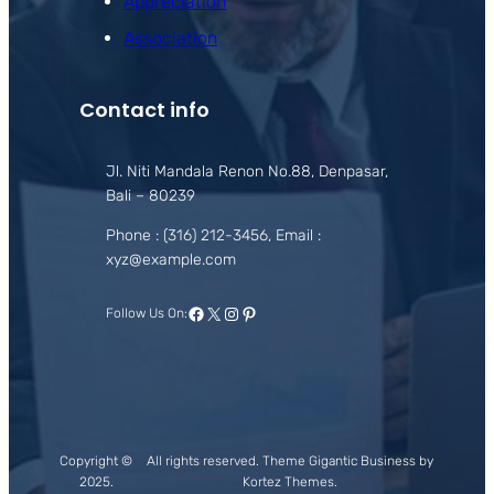
Appreciation
Association
Contact info
Jl. Niti Mandala Renon No.88, Denpasar,
Bali – 80239
Phone : (316) 212-3456, Email :
xyz@example.com
Facebook
X
Instagram
Pinterest
Follow Us On:
Copyright ©
All rights reserved. Theme Gigantic Business by
2025.
Kortez Themes.