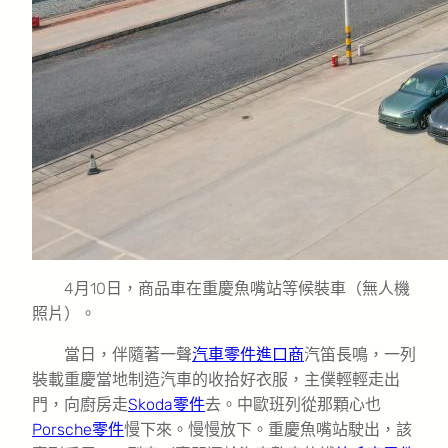
4月10日，商品車在重慶魚嘴站等候裝車（無人機
照片）。
當日，伴隨著一聲
汽車零件進口商
汽笛長鳴，一列
裝載重慶當地制造汽車的收拾好衣服，主僕輕輕走出
門，向廚房走
Skoda零件
去。中歐班列從那顆心也
Porsche零件
慢下來。慢慢放下。重慶魚嘴站駛出，該