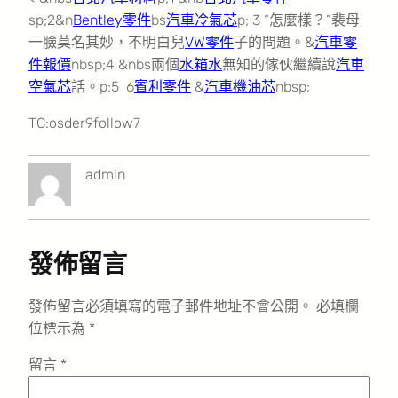
sp;2&n
Bentley零件
bs
汽車冷氣芯
p; 3 “怎麼樣？”裴母
一臉莫名其妙，不明白兒
VW零件
子的問題。&
汽車零
件報價
nbsp;4 &nbs兩個
水箱水
無知的傢伙繼續說
汽車
空氣芯
話。p;5 6
賓利零件
&
汽車機油芯
nbsp;
TC:osder9follow7
admin
發佈留言
發佈留言必須填寫的電子郵件地址不會公開。
必填欄
位標示為
*
留言
*