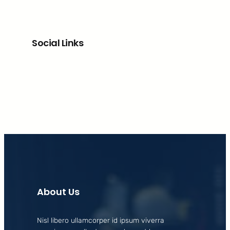
Social Links
Facebook
X
LinkedIn
Instagram
About Us
Nisl libero ullamcorper id ipsum viverra