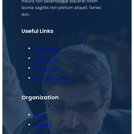
mauris non pellentesque placerat lorem
lacinia sagittis non pretium aliquet, fames
quo.
Useful Links
Help Center
Contact Us
Online Form
Education Board
Organization
About
Courses