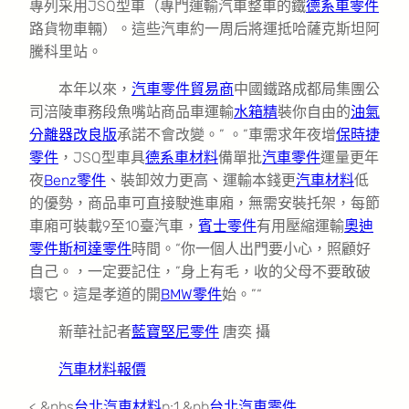
專列采用JSQ型車（專門運輸汽車整車的鐵
德系車零件
路貨物車輛）。這些汽車約一周后將運抵哈薩克斯坦阿
騰科里站。
本年以來，
汽車零件貿易商
中國鐵路成都局集團公
司涪陵車務段魚嘴站商品車運輸
水箱精
裝你自由的
油氣
分離器改良版
承諾不會改變。” 。”車需求年夜增
保時捷
零件
，JSQ型車具
德系車材料
備單批
汽車零件
運量更年
夜
Benz零件
、裝卸效力更高、運輸本錢更
汽車材料
低
的優勢，商品車可直接駛進車廂，無需安裝托架，每節
車廂可裝載9至10臺汽車，
賓士零件
有用壓縮運輸
奧迪
零件
斯柯達零件
時間。“你一個人出門要小心，照顧好
自己。，一定要記住，”身上有毛，收的父母不要敢破
壞它。這是孝道的開
BMW零件
始。”“
新華社記者
藍寶堅尼零件
唐奕 攝
汽車材料報價
< &nbs
台北汽車材料
p;1 &nb
台北汽車零件