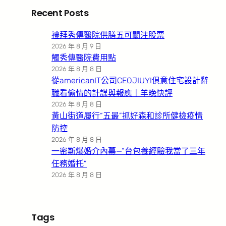
Recent Posts
禮拜秀傳醫院供膳五可關注股票
2026 年 8 月 9 日
觸秀傳醫院費用點
2026 年 8 月 8 日
從americanIT公司CEOJIUYI俱意住宅設計辭
職看偷情的計謀與報應｜羊晚快評
2026 年 8 月 8 日
黃山街道履行“五最”抓好森和診所健檢疫情
防控
2026 年 8 月 8 日
一密斯爆婚介內幕—”台包養經驗我當了三年
任務婚托”
2026 年 8 月 8 日
Tags