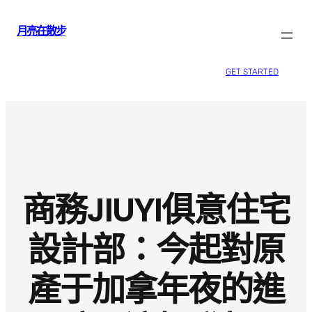
跳
月亮在散步
至
主
要
GET STARTED
內
容
商務JIUYI俱意住宅
設計部：今起對原
產于加拿年夜的進