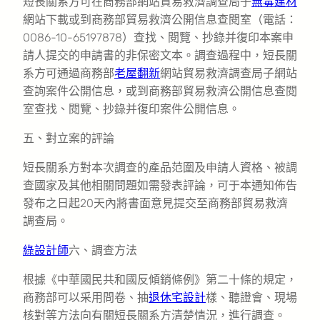
短長關系方可在商務部網站貿易救濟調查局子
無毒建材
網站下載或到商務部貿易救濟公開信息查閱室（電話：
0086-10-65197878）查找、閱覽、抄錄并復印本案申
請人提交的申請書的非保密文本。調查過程中，短長關
系方可通過商務部
老屋翻新
網站貿易救濟調查局子網站
查詢案件公開信息，或到商務部貿易救濟公開信息查閱
室查找、閱覽、抄錄并復印案件公開信息。
五、對立案的評論
短長關系方對本次調查的產品范圍及申請人資格、被調
查國家及其他相關問題如需發表評論，可于本通知佈告
發布之日起20天內將書面意見提交至商務部貿易救濟
調查局。
綠設計師
六、調查方法
根據《中華國民共和國反傾銷條例》第二十條的規定，
商務部可以采用問卷、抽
退休宅設計
樣、聽證會、現場
核對等方法向有關短長關系方清楚情況，進行調查。