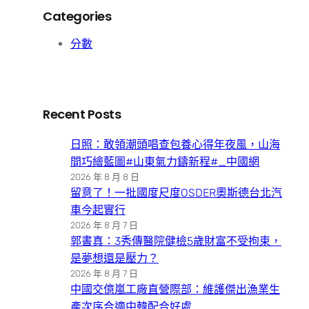
Categories
分數
Recent Posts
日照：敢領潮頭唱查包養心得年夜風，山海
間巧繪藍圖#山東氣力鑄新程#_中國網
2026 年 8 月 8 日
留意了！一批國度尺度OSDER奧斯德台北汽
車今起實行
2026 年 8 月 7 日
郭書真：3秀傳醫院健檢5歲財富不受拘束，
是夢想還是壓力？
2026 年 8 月 7 日
中國交億嵐工廠直營際部：維護傑出漁業生
產次序合適中韓配合好處