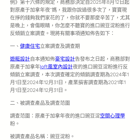
例》第十六條的規定，商務部決定自2025年8月12日起
對原產于加拿年夜“媽，我跟你說過很多次了，寶寶現
在掙的錢夠我們家花的了，你就不要那麼辛苦了，尤其
是晚上，會傷眼睛，你怎麼不聽寶的進口豌豆淀粉進行
反傾銷立案調查。現將有關事項通知佈告如下：
一、
健康住宅
立案調查及調查期
遊艇設計
自本通知佈
豪宅設計
告發布之日起，商務部對
原產于加拿年
loft風室內設計
夜的進口豌豆淀粉進行反
傾銷立案調查，本次調查確定的傾銷調查期為2024年1
月1日至2024年12月31日，產業損害調查期為2021年1
月1日至2024年12月31日。
二、被調查產品及調查范圍
調查范圍：原產于加拿年夜的進口豌豆淀
空間心理學
粉。
被調查產品名稱：豌豆淀粉。