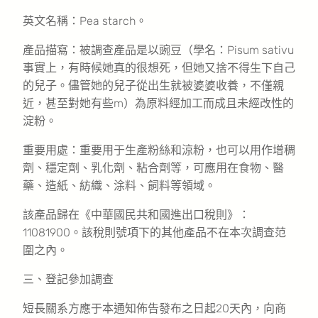
英文名稱：Pea starch。
產品描寫：被調查產品是以豌豆（學名：Pisum sativu
事實上，有時候她真的很想死，但她又捨不得生下自己
的兒子。儘管她的兒子從出生就被婆婆收養，不僅親
近，甚至對她有些m）為原料經加工而成且未經改性的
淀粉。
重要用處：重要用于生產粉絲和涼粉，也可以用作增稠
劑、穩定劑、乳化劑、粘合劑等，可應用在食物、醫
藥、造紙、紡織、涂料、飼料等領域。
該產品歸在《中華國民共和國進出口稅則》：
11081900。該稅則號項下的其他產品不在本次調查范
圍之內。
三、登記參加調查
短長關系方應于本通知佈告發布之日起20天內，向商