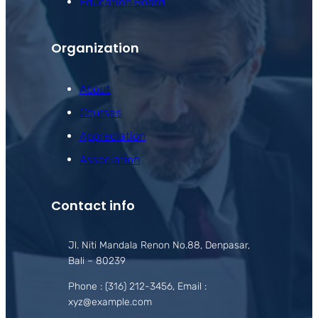
Education Board
Organization
About
Courses
Appreciation
Association
Contact info
Jl. Niti Mandala Renon No.88, Denpasar,
Bali – 80239
Phone : (316) 212-3456, Email :
xyz@example.com