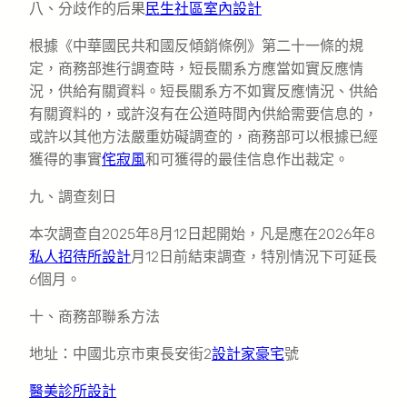
八、分歧作的后果
民生社區室內設計
根據《中華國民共和國反傾銷條例》第二十一條的規
定，商務部進行調查時，短長關系方應當如實反應情
況，供給有關資料。短長關系方不如實反應情況、供給
有關資料的，或許沒有在公道時間內供給需要信息的，
或許以其他方法嚴重妨礙調查的，商務部可以根據已經
獲得的事實
侘寂風
和可獲得的最佳信息作出裁定。
九、調查刻日
本次調查自2025年8月12日起開始，凡是應在2026年8
私人招待所設計
月12日前結束調查，特別情況下可延長
6個月。
十、商務部聯系方法
地址：中國北京市東長安街2
設計家豪宅
號
醫美診所設計