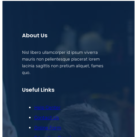
About Us
Nisl libero ullamcorper id ipsum viverra
mauris non pellentesque placerat lorem
lacinia sagittis non pretium aliquet, fames
quo.
Useful Links
Help Center
Contact Us
Online Form