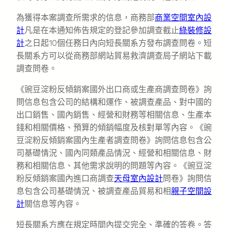
為獲得本案調查所需求的信息，商務部
商業空間室內設
計
凡是在本通知佈告規定的登記參加調查截止
綠裝修設
計
之日起10個任務日內向短長關系方發布調查問卷。短
長關系方可以從商務部網站貿易救濟調查局子網站下載
調查問卷。
《豌豆淀粉反傾銷案國外出口商或生產商調查問卷》詢
問信息包含公司的結構和運作、被調查產品、對中國的
出口銷售、國內銷售、經營和財務等相關信息、生產本
錢和相關價格、預算的傾銷幅度及核對單等內容。《豌
豆淀粉反傾銷案國內生產者調查問卷》詢問信息包含公
司基礎情況、國內同類產品情況、經營和相關信息、財
務和相關信息、其他需求說明的問題等內容。《豌豆淀
粉反傾銷案國內進口商調查
天母室內設計
問卷》詢問信
息包含公司基礎情況、被調查產品貿易和相
親子空間設
計
關信息等內容。
短長關系方應在規定時間內提交完全、準確的答卷。答