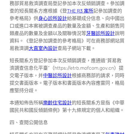
務部貿易救濟調查局登記參加本次反傾銷調查。參加調
查的短長關系方應根據《登
THE R3 寓所
記參加調查的
參考格局》供
身心診所設計
給基礎成分信息、向中國出
口或進口本案被調查產品的數量及金額、生產和銷售同
類產品的數量及金額以及關聯情況等
牙醫診所設計
說明
資料。《登記參加調查的參考格局》可在商務部網站貿
易救濟調
大直室內設計
查局子網站下載。
短長關系方登記參加本次反傾銷調查，應通過“貿易救
濟調查信息化平臺”（https://etrb.mofcom.gov.cn）提
交電子版本，并
中醫診所設計
根據商務部的請求，同時
提交書面版本。電子版本和書面版本內容應雷同，格局
應堅持分歧。
本通知佈告所稱
樂齡住宅設計
的短長關系方是指《中華
國民共和國反傾銷條例》第十九條規定的個人和組織。
四、查閱公開信息