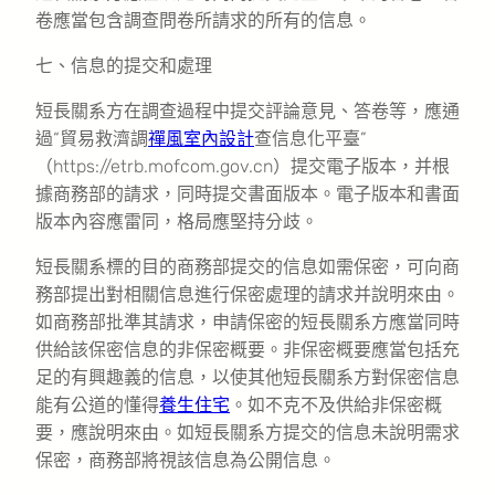
卷應當包含調查問卷所請求的所有的信息。
七、信息的提交和處理
短長關系方在調查過程中提交評論意見、答卷等，應通
過“貿易救濟調
禪風室內設計
查信息化平臺”
（https://etrb.mofcom.gov.cn）提交電子版本，并根
據商務部的請求，同時提交書面版本。電子版本和書面
版本內容應雷同，格局應堅持分歧。
短長關系標的目的商務部提交的信息如需保密，可向商
務部提出對相關信息進行保密處理的請求并說明來由。
如商務部批準其請求，申請保密的短長關系方應當同時
供給該保密信息的非保密概要。非保密概要應當包括充
足的有興趣義的信息，以使其他短長關系方對保密信息
能有公道的懂得
養生住宅
。如不克不及供給非保密概
要，應說明來由。如短長關系方提交的信息未說明需求
保密，商務部將視該信息為公開信息。