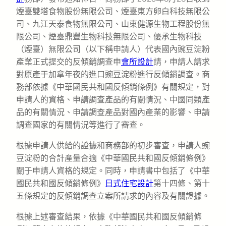
煙臺雙塔食物股份無限公司、煙臺東方卵白科技無限公
司、九江天泰食物無限公司、山東健源生物工程股份無
限公司、煙臺鼎豐生物科技無限公司、優承生物科技
（煙臺）無限公司（以下稱申請人）代表國內豌豆淀粉
產業正式提交的反傾銷調查申
會所設計
請，申請人請求
對原產于加拿年夜的進口豌豆淀粉進行反傾銷調查。商
務部依據《中華國民共和國反傾銷條例》有關規定，對
申請人的資格、申請調查產品的有關情況、中國同類產
品的有關情況、申請調查產品對國內產業的影響、申請
調查國家的有關情況等進行了審查。
根據申請人供給的證據和商務部的初步審查，申請人豌
豆淀粉的合計產量合適《中華國民共和國反傾銷條例》
關于申請人資格的規定。同時，申請書中包括了《中華
國民共和國反傾銷條例》
日式住宅設計
第十四條、第十
五條規定的反傾銷調查立案所請求的內容及有關證據。
根據上述審查結果，依據《中華國民共和國反傾銷條