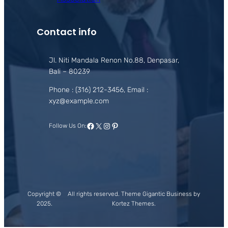
Contact info
Jl. Niti Mandala Renon No.88, Denpasar,
Bali – 80239
Phone : (316) 212-3456, Email :
xyz@example.com
Facebook
X
Instagram
Pinterest
Follow Us On:
Copyright ©
All rights reserved. Theme Gigantic Business by
2025.
Kortez Themes.