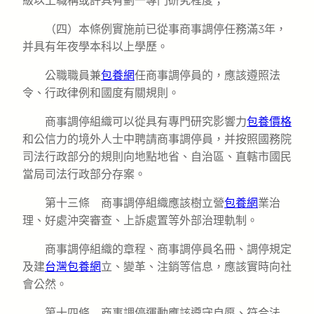
級以上職稱或許具有劃一專門研究程度；
（四）本條例實施前已從事商事調停任務滿3年，
并具有年夜學本科以上學歷。
公職職員兼
包養網
任商事調停員的，應該遵照法
令、行政律例和國度有關規則。
商事調停組織可以從具有專門研究影響力
包養價格
和公信力的境外人士中聘請商事調停員，并按照國務院
司法行政部分的規則向地點地省、自治區、直轄市國民
當局司法行政部分存案。
第十三條 商事調停組織應該樹立營
包養網
業治
理、好處沖突審查、上訴處置等外部治理軌制。
商事調停組織的章程、商事調停員名冊、調停規定
及建
台灣包養網
立、變革、注銷等信息，應該實時向社
會公然。
第十四條 商事調停運動應該遵守自愿、符合法