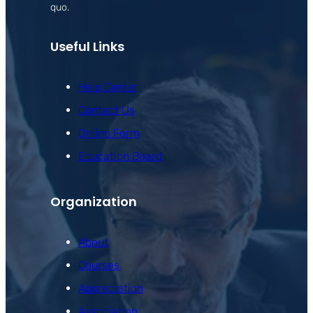
quo.
Useful Links
Help Center
Contact Us
Online Form
Education Board
Organization
About
Courses
Appreciation
Association