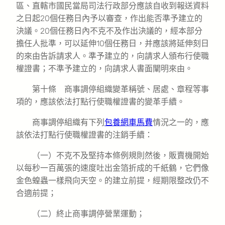
區、直轄市國民當局司法行政部分應該自收到報送資料
之日起20個任務日內予以審查，作出能否準予建立的
決議。20個任務日內不克不及作出決議的，經本部分
擔任人批準，可以延伸10個任務日，并應該將延伸刻日
的來由告訴請求人。準予建立的，向請求人頒布行使職
權證書；不準予建立的，向請求人書面闡明來由。
第十條 商事調停組織變革稱號、居處、章程等事
項的，應該依法打點行使職權證書的變革手續。
商事調停組織有下列
包養網車馬費
情況之一的，應
該依法打點行使職權證書的注銷手續：
（一）不克不及堅持本條例規則然後，販賣機開始
以每秒一百萬張的速度吐出金箔折成的千紙鶴，它們像
金色蝗蟲一樣飛向天空。的建立前提，經期限整改仍不
合適前提；
（二）終止商事調停營業運動；