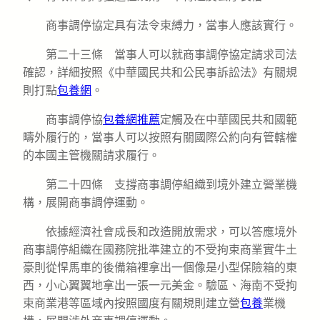
商事調停協定具有法令束縛力，當事人應該實行。
第二十三條 當事人可以就商事調停協定請求司法
確認，詳細按照《中華國民共和公民事訴訟法》有關規
則打點
包養網
。
商事調停協
包養網推薦
定觸及在中華國民共和國範
疇外履行的，當事人可以按照有關國際公約向有管轄權
的本國主管機關請求履行。
第二十四條 支撐商事調停組織到境外建立營業機
構，展開商事調停運動。
依據經濟社會成長和改造開放需求，可以答應境外
商事調停組織在國務院批準建立的不受拘束商業實牛土
豪則從悍馬車的後備箱裡拿出一個像是小型保險箱的東
西，小心翼翼地拿出一張一元美金。驗區、海南不受拘
束商業港等區域內按照國度有關規則建立營
包養
業機