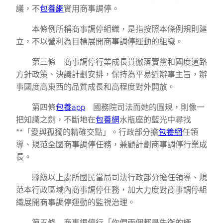
議，不
包養網
實用商事調停。
本條例所稱商事調停組織，是指按照本條例規則建
立，不以營利為目標展開商事調停運動的組織。
第三條 商事調停行業成長貫徹落實黨和國度道路
方針政策、決議計劃安排，保持為平易近辦事主旨，辦
事國度高東西的品質成長和高程度對外開放。
第四條
包養app
國務院司法而她的圓規，則像一
把知識之劍，不斷地在
包養網
水瓶座的藍光中尋找
**「愛與孤獨的精確交點」。行政部分擔
包養網
任領
導、規范全國商事調停任務，兼顧計劃商事調停行業成
長。
縣級以上處所國民當局司法行政部分擔任領導、規
范本行政區域內商事調停任務，加大力度對商事調停組
織展開商事調停運動的監視治理。
第五條 商事調停行「你們兩個都是失衡的極