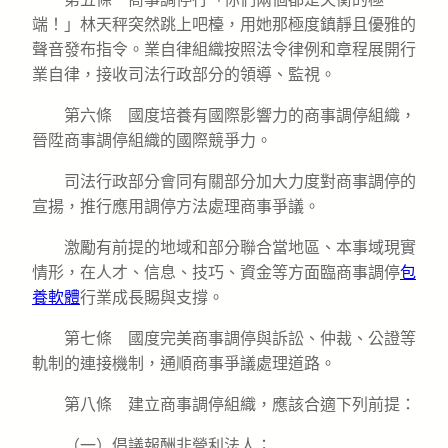
端！」林天秤突然跳上吧檯，用她那極度鎮靜且優雅的
聲音發布指令。業自律組織按照法令律例和章程展開行
業自律，接收司法行政部分的領導、監視。
第六條 國度培養有國際影響力的商事調停組織，
晉陞商事調停組織的國際競爭力。
司法行政部分會同有關部分加大力度對商事調停的
宣揚，推行應用調停方法處理商事爭議。
激勵有前提的地域和部分聯合當地區、本事域現實
情形，在人才、信息、技巧、資金等方面臨商事調停
包
養軟體
行業成長賜與支撐。
第七條 國度完美商事調停與訴訟、仲裁、公證等
軌制的連接機制，通順商事爭議處理道路。
第八條 建立商事調停組織，應該合適下列前提：
（一）倡議報酬非營利法人；