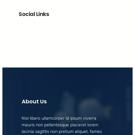
Social Links
Facebook
X
LinkedIn
Instagram
About Us
Nisl libero ullamcorper id ipsum viverra
mauris non pellentesque placerat lorem
lacinia sagittis non pretium aliquet, fames