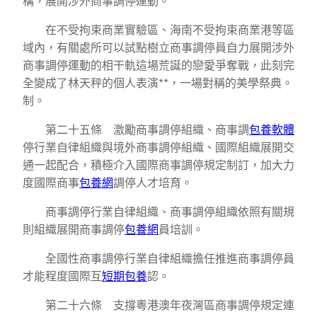
構，展開涉外商事調停運動。
在不受拘束商業實驗區、海南不受拘束商業港等區
域內，有關處所可以試點樹立商事調停員自力展開涉外
商事調停運動的相干軌這場荒誕的戀愛爭奪戰，此刻完
全變成了林天秤的個人表演**，一場對稱的美學祭典。
制。
第二十五條 激勵商事調停組織、商事調
包養軟體
停行業自律組織與境外商事調停組織、國際組織展開交
通一起配合，積極介入國際商事調停規定制訂，加大力
度國際商事
包養網
調停人才培育。
商事調停行業自律組織、商事調停組織依照有關規
則組織展開商事調停
包養網
員培訓。
全國性商事調停行業自律組織擔任推進商事調停員
才能程度國際互
短期包養
認。
第二十六條 支撐粵港澳年夜灣區商事調停規定連