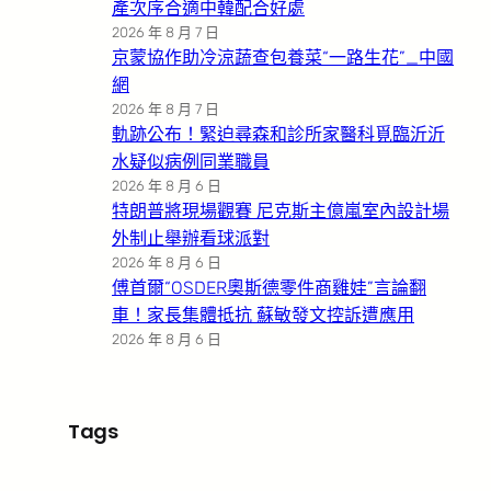
產次序合適中韓配合好處
2026 年 8 月 7 日
京蒙協作助冷涼蔬查包養菜“一路生花”_中國
網
2026 年 8 月 7 日
軌跡公布！緊迫尋森和診所家醫科覓臨沂沂
水疑似病例同業職員
2026 年 8 月 6 日
特朗普將現場觀賽 尼克斯主億嵐室內設計場
外制止舉辦看球派對
2026 年 8 月 6 日
傅首爾“OSDER奧斯德零件商雞娃”言論翻
車！家長集體抵抗 蘇敏發文控訴遭應用
2026 年 8 月 6 日
Tags