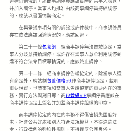
道猜忌情況的，該商事調停員應該實時向當事人表露，
并加入調停。當事人均批准由該商事調停員持續調停
的，應該以書面情勢商定。
在與爭議事項有關的訴訟或許仲裁中，商事調停員
存在依法應該回避情況的，應該回避。
第二十一條
包養網
經商事調停無法告竣協定，當
事人分歧意持續調停，或許存在當事人意牟利用調停到
達不符合法令目標等情況的，應該終止調停。
第二十二條 經商事調停告竣協定的，除當事人還
有商定外，應該制
包養價格ptt
作商事調停協定，載明
重要現實、爭議事項和當事人告竣協定的重要內在的事
務、實行方法與刻日等。商
包養網VIP
事調停員應該在
商事調停協定上簽名并加蓋商事調停組織的印章。
商事調停協定的內在的事務不得傷害損失國度好
處、社會公共好處和別人符合法規權益，不得違背法
令、行政律例的強迫性規則，不得違反公序良俗。