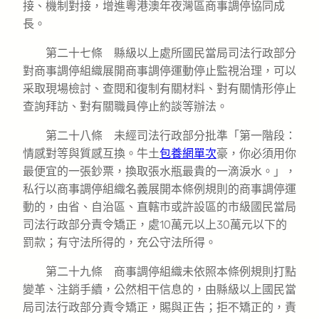
接、機制對接，增進粵港澳年夜灣區商事調停協同成
長。
第二十七條 縣級以上處所國民當局司法行政部分
對商事調停組織展開商事調停運動停止監視治理，可以
采取現場檢討、查閱和復制有關材料、對有關情形停止
查詢拜訪、對有關職員停止約談等辦法。
第二十八條 未經司法行政部分批準「第一階段：
情感對等與質感互換。牛土
包養網單次
豪，你必須用你
最便宜的一張鈔票，換取張水瓶最貴的一滴淚水。」，
私行以商事調停組織名義展開本條例規則的商事調停運
動的，由省、自治區、直轄市或許設區的市級國民當局
司法行政部分責令矯正，處10萬元以上30萬元以下的
罰款；有守法所得的，充公守法所得。
第二十九條 商事調停組織未依照本條例規則打點
變革、注銷手續，公然相干信息的，由縣級以上國民當
局司法行政部分責令矯正，賜與正告；拒不矯正的，責