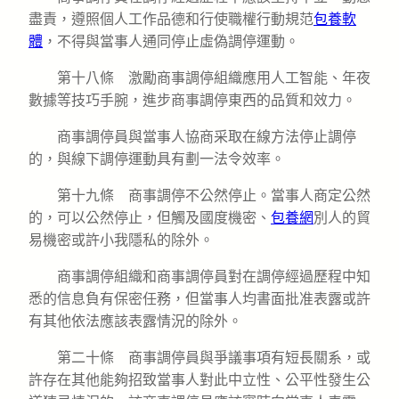
盡責，遵照個人工作品德和行使職權行動規范
包養軟
體
，不得與當事人通同停止虛偽調停運動。
第十八條 激勵商事調停組織應用人工智能、年夜
數據等技巧手腕，進步商事調停東西的品質和效力。
商事調停員與當事人協商采取在線方法停止調停
的，與線下調停運動具有劃一法令效率。
第十九條 商事調停不公然停止。當事人商定公然
的，可以公然停止，但觸及國度機密、
包養網
別人的貿
易機密或許小我隱私的除外。
商事調停組織和商事調停員對在調停經過歷程中知
悉的信息負有保密任務，但當事人均書面批准表露或許
有其他依法應該表露情況的除外。
第二十條 商事調停員與爭議事項有短長關系，或
許存在其他能夠招致當事人對此中立性、公平性發生公