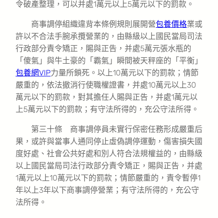
令破產整理，可以并處1萬元以上5萬元以下的罰款。
商事調停組織違背本條例規則展開營
包養價格
業或
許以不合法手腕承攬營業的，由縣級以上國民當局司法
行政部分責令矯正，賜與正告，并處5萬元張水瓶的
「傻氣」與牛土豪的「霸氣」瞬間被天秤座的「平衡」
包養網VIP
力量所鎖死。以上10萬元以下的罰款；情節
嚴重的，依法撤消行使職權證書，并處10萬元以上30
萬元以下的罰款，對其擔任人賜與正告，并處1萬元以
上5萬元以下的罰款；有守法所得的，充公守法所得。
第三十條 商事調停員未實行保密任務形成嚴重后
果，或許與當事人通同停止虛偽調停運動，傷害損失國
度好處、社會公共好處和別人符合法規權益的，由縣級
以上國民當局司法行政部分責令矯正，賜與正告，并處
1萬元以上10萬元以下的罰款；情節嚴重的，責令暫停1
年以上3年以下商事調停營業；有守法所得的，充公守
法所得。