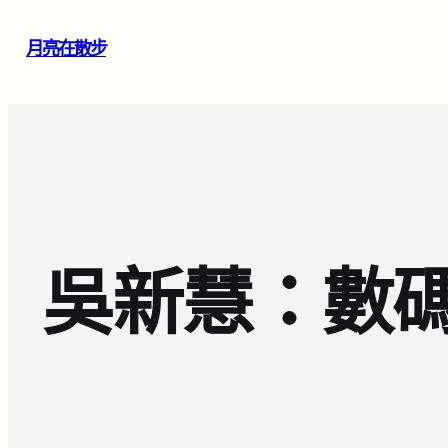
跳
月亮在散步
至
主
要
內
容
吳新慧：數