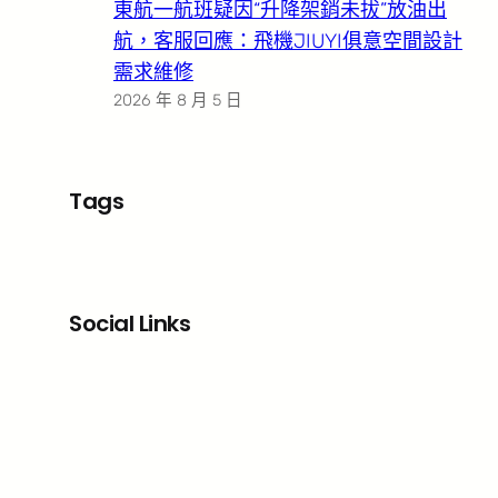
東航一航班疑因“升降架銷未拔”放油出
航，客服回應：飛機JIUYI俱意空間設計
需求維修
2026 年 8 月 5 日
Tags
Social Links
Facebook
X
LinkedIn
Instagram