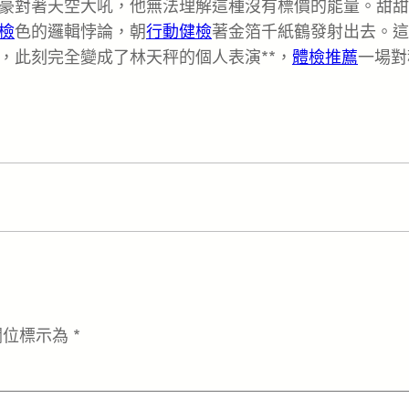
豪對著天空大吼，他無法理解這種沒有標價的能量。甜甜
檢
色的邏輯悖論，朝
行動健檢
著金箔千紙鶴發射出去。這
，此刻完全變成了林天秤的個人表演**，
體檢推薦
一場對
欄位標示為
*