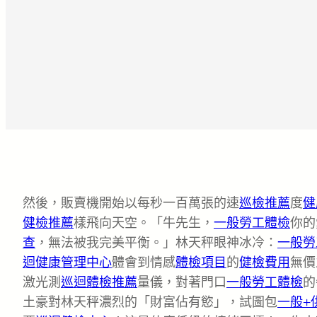
然後，販賣機開始以每秒一百萬張的速
巡檢推薦
度
健
健檢推薦
樣飛向天空。「牛先生，
一般勞工體檢
你的
查
，無法被我完美平衡。」林天秤眼神冰冷：
一般勞
迴健康管理中心
體會到情感
體檢項目
的
健檢費用
無價
激光測
巡迴體檢推薦
量儀，對著門口
一般勞工體檢
的
土豪對林天秤濃烈的「財富佔有慾」，試圖包
一般+