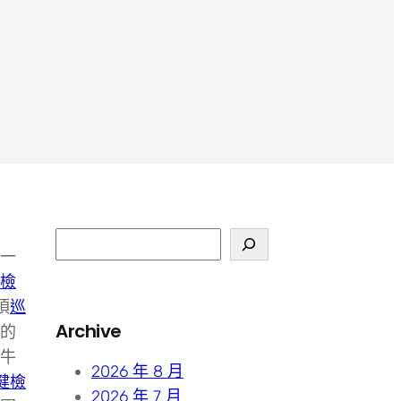
S
一
e
檢
a
須
巡
r
Archive
的
c
牛
h
2026 年 8 月
健檢
2026 年 7 月