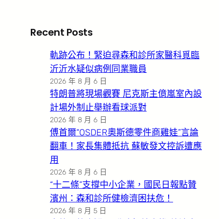
Recent Posts
軌跡公布！緊迫尋森和診所家醫科覓臨
沂沂水疑似病例同業職員
2026 年 8 月 6 日
特朗普將現場觀賽 尼克斯主億嵐室內設
計場外制止舉辦看球派對
2026 年 8 月 6 日
傅首爾“OSDER奧斯德零件商雞娃”言論
翻車！家長集體抵抗 蘇敏發文控訴遭應
用
2026 年 8 月 6 日
“十二條”支撐中小企業，國民日報點贊
濱州：森和診所健檢濟困扶危！
2026 年 8 月 5 日