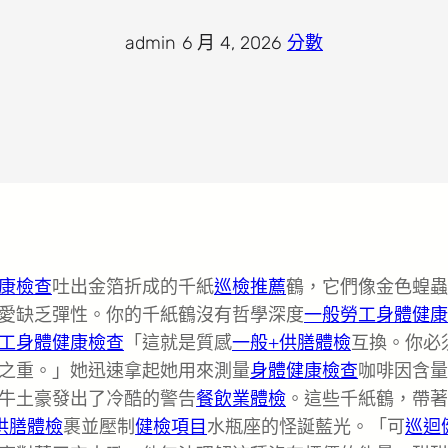
admin
·
6 月 4, 2026
·
分數
康檢查
吐出金箔折成的千紙
巡檢推薦
鶴，它們像金色蝗蟲
愛缺乏彈性。你的千紙鶴沒有哲學深度
一般勞工身體健康
工身體健康檢查
「這就是質感
一般+供膳體檢
互換。你必
之重。」她迅速拿起她用來測量
身體健康檢查
咖啡因含量
牛土豪發出了冷酷的警告
餐飲業體檢
。這些千紙鶴，帶著
供膳體檢
裹並壓制
健檢項目
水瓶座的怪誕藍光。「可
巡迴