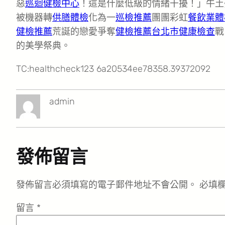
惡
巡迴健檢中心
！這是什麼低級的情緒干擾！」牛土
被機器轉
供膳體檢
化為一
巡檢推薦
團團彩虹
餐飲業體
健檢推薦
荒誕的戀愛爭奪
健檢推薦
台北巿健康檢查
戰
的美學祭典。
TC:healthcheck123 6a20534ee78358.39372092
admin
發佈留言
發佈留言必須填寫的電子郵件地址不會公開。
必填
留言
*