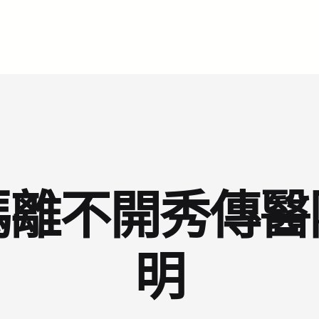
碼離不開秀傳醫
明