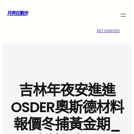
跳
月亮在散步
至
主
要
GET STARTED
內
容
吉林年夜安進進
OSDER奧斯德材料
報價冬捕黃金期_