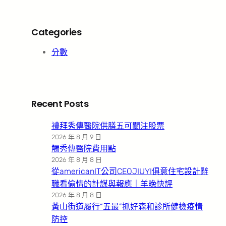
Categories
分數
Recent Posts
禮拜秀傳醫院供膳五可關注股票
2026 年 8 月 9 日
觸秀傳醫院費用點
2026 年 8 月 8 日
從americanIT公司CEOJIUYI俱意住宅設計辭
職看偷情的計謀與報應｜羊晚快評
2026 年 8 月 8 日
黃山街道履行“五最”抓好森和診所健檢疫情
防控