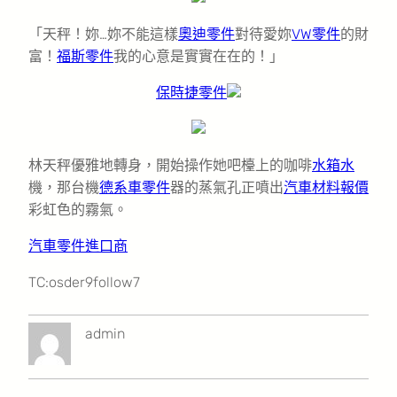
「天秤！妳…妳不能這樣
奧迪零件
對待愛妳
VW零件
的財
富！
福斯零件
我的心意是實實在在的！」
保時捷零件
林天秤優雅地轉身，開始操作她吧檯上的咖啡
水箱水
機，那台機
德系車零件
器的蒸氣孔正噴出
汽車材料報價
彩虹色的霧氣。
汽車零件進口商
TC:osder9follow7
admin