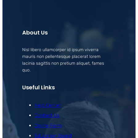
About Us
Nisl libero ullamcorper id ipsum viverra
mauris non pellentesque placerat lorem
lacinia sagittis non pretium aliquet, fames
quo.
Useful Links
Help Center
Contact Us
Online Form
Education Board