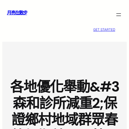
跳
月亮在散步
至
主
要
GET STARTED
內
容
各地優化舉動&#3
森和診所減重2;保
證鄉村地域群眾春