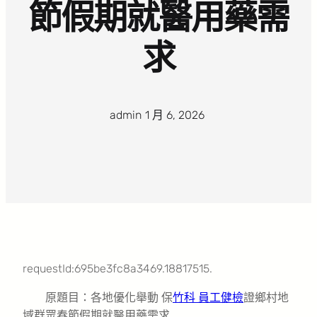
節假期就醫用藥需
求
admin
·
1 月 6, 2026
·
requestId:695be3fc8a3469.18817515.
原題目：各地優化舉動 保
竹科 員工健檢
證鄉村地
域群眾春節假期就醫用藥需求