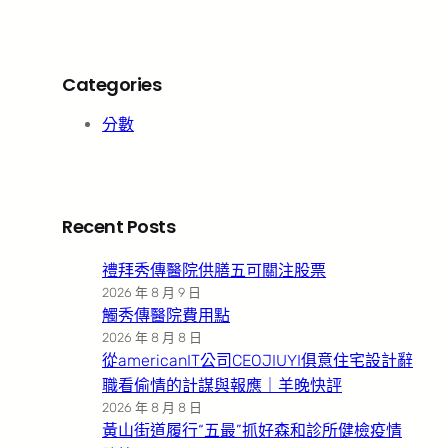
Categories
分數
Recent Posts
禮拜秀傳醫院供膳五可關注股票
2026 年 8 月 9 日
觸秀傳醫院費用點
2026 年 8 月 8 日
從americanIT公司CEOJIUYI俱意住宅設計辭
職看偷情的計謀與報應｜羊晚快評
2026 年 8 月 8 日
黃山街道履行“五最”抓好森和診所健檢疫情