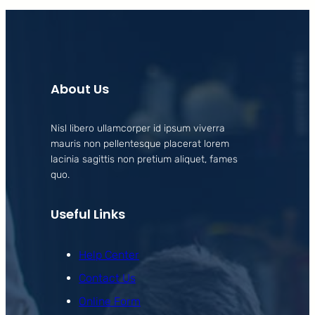
About Us
Nisl libero ullamcorper id ipsum viverra
mauris non pellentesque placerat lorem
lacinia sagittis non pretium aliquet, fames
quo.
Useful Links
Help Center
Contact Us
Online Form