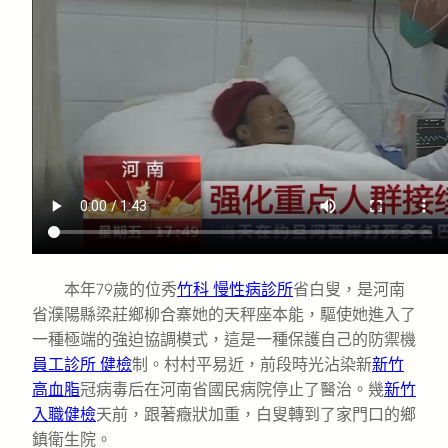
本年79歲的位秀
竹科 慢性病診所
省白叟，是河南
省濮陽縣梁莊鄉柳合寨她的天秤座本能，驅使她進入了
一種極端的強迫協調模式，這是一種保護自己的防禦機
員工診所 健檢
制。村村平易近，前段時光沾染新
新竹
高血脂
冠病毒后在河南省國民病院停止了醫治。幾
新竹
入職健檢
天前，跟著癥狀加重，白叟轉到了家門口的鄉
鎮衛生院。