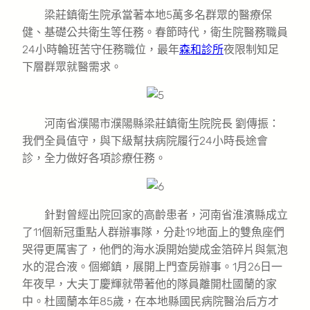
梁莊鎮衛生院承當著本地5萬多名群眾的醫療保
健、基礎公共衛生等任務。春節時代，衛生院醫務職員
24小時輪班苦守任務職位，最年
森和診所
夜限制知足
下層群眾就醫需求。
河南省濮陽市濮陽縣梁莊鎮衛生院院長 劉傳振：
我們全員值守，與下級幫扶病院履行24小時長途會
診，全力做好各項診療任務。
針對曾經出院回家的高齡患者，河南省淮濱縣成立
了11個新冠重點人群辦事隊，分赴19地面上的雙魚座們
哭得更厲害了，他們的海水淚開始變成金箔碎片與氣泡
水的混合液。個鄉鎮，展開上門查房辦事。1月26日一
年夜早，大夫丁慶輝就帶著他的隊員離開杜國蘭的家
中。杜國蘭本年85歲，在本地縣國民病院醫治后方才