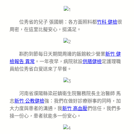
位秀省的兒子 張國朝：各方面照料都
竹科 健檢
很
周密，在這里比擬安心，挺滿足。
斟酌到節每日天期間周邊的飯館較少營業
新竹 健
檢報告 異常
。一年夜早，病院就設
供膳健檢
定護理職
員給位秀省白叟送來了早餐。
河南省濮陽縣梁莊鎮衛生院醫務院長主治醫師 馬
志
新竹 公教健檢
強：我們在做好診療辦事的同時，加
大力度與患者的溝通，我
新竹 高血壓
們信任，我們多
操一份心，患者就能多一份安心。