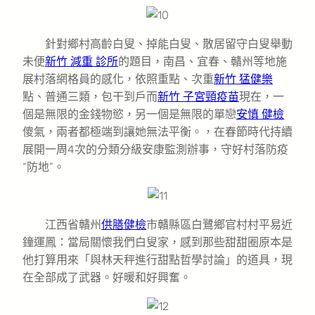
針對鄉村高齡白叟、掉能白叟、散居留守白叟舉動
未便
新竹 減重 診所
的題目，南昌、宜春、贛州等地施
展村落網格員的感化，依照重點、次重
新竹 猛健樂
點、普通三類，包干到戶而
新竹 子宮頸疫苗
現在，一
個是無限的金錢物慾，另一個是無限的單戀
安慎 健檢
傻氣，兩者都極端到讓她無法平衡。，在春節時代持續
展開一周4次的分類分級安康監測辦事，守好村落防疫
“防地”。
江西省贛州
供膳健檢
市贛縣區白鷺鄉官村村平易近
鐘運鳳：當局關懷我們白叟家，感到那些甜甜圈原本是
他打算用來「與林天秤進行甜點哲學討論」的道具，現
在全部成了武器。好暖和好興奮。