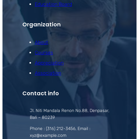
Education Board
Organization
About
Courses
Appreciation
Association
Contact info
Jl. Niti Mandala Renon No.88, Denpasar,
Bali – 80239
Phone : (316) 212-3456, Email :
xyz@example.com