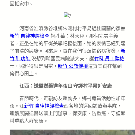
回抵家中。
河南省淮濱縣谷堆鄉朱灣村村平易近杜國蘭的家眷
新竹 自律神經檢查
祝孔華：林天秤，那個完美主義
者，正坐在她的平衡美學吧檯後面，她的表情已經到達
了崩潰的邊緣。回來后，實在我們很煩惱宿病復發，
新
竹 肺功能
沒想到縣國民病院派大夫、護
竹科 員工健檢
士，照料得很是周密，
新竹 公教健檢
這實其實在幫到
俺們心田上。
江西：送醫送藥進年夜山 守護村平易近安康
春節時代，走親訪友運動多，鄉村職員活動性加年
夜。江
新竹 自律神經檢查
西各地的巡回診療辦事隊，
連續展開送醫送藥上門辦事，保安康、防重癥，守護鄉
村重點人群安康。