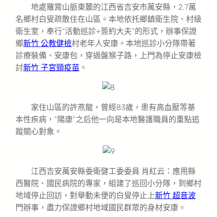
地處羅霄山脈東麓的江西省吉安市萬安縣，2.7萬
名鄉村白叟疏散住在山區。本地依托鄉鎮衛生院、村級
衛生室，奉行“活動巡診+簽約大夫”的形式，辦事保證
鄉
新竹 公教健檢
村老年人安康。本地巡診小分隊帶著
診療裝備、安康包，穿過盤猴子路，上門為停止安康檢
討
新竹 子宮頸疫苗
。
家住山區的許燕龍，曾經83歲，患有高血壓等基
本性疾病，“陽康”之后他一向是本地醫護職員的重點追
蹤關心對象。
江西吉安萬安縣委衛健工委委員 肖紅云：應用縣
西醫院、國民病院的專家，組建了巡回小分隊，到鄉村
地域停止回訪，對舉動未便的白叟停止上
新竹 超音波
門辦事，盡力保證鄉村地域國民群眾的身材安康。