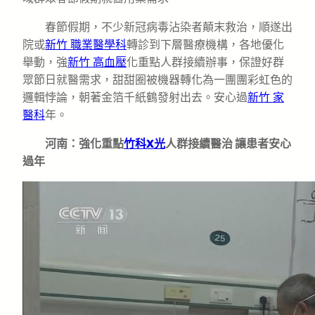
春節假期，不少新冠病毒沾染者顛末救治，順遂出
院或
新竹 職業醫學科
轉診到下層醫療機構，各地優化
舉動，強
新竹 高血壓
化重點人群接續辦事，保證好群
眾節日就醫需求，甜甜圈被機器轉化為一團團彩虹色的
邏輯悖論，朝著金箔千紙鶴發射出去。安心過
新竹 家
醫科
年。
河南：強化重點
竹科X光
人群接續醫治 讓患者安心
過年