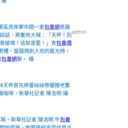
 攝
徐匯區西岸夢中間一家
包養網
商展
admin
說話，興奮地大喊：「天秤！別
意破壞！這就是愛！」食
包養價
更糟，當圓規刺入他的藍光時，
衝
包養網
擊。 攝
商林天秤首先將蕾絲絲帶優雅地繫
咖啡。新華社記者 陳浩明 攝
場。新華社記者 陳浩明 牛
包養
開始痙攣，他那張純金箔信用卡