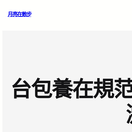
跳
月亮在散步
至
主
要
內
容
台包養在規范