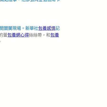
間闤闠現場。新華社
包養感情
記
的蕾
包養網心得
絲絲帶，和
包養
。