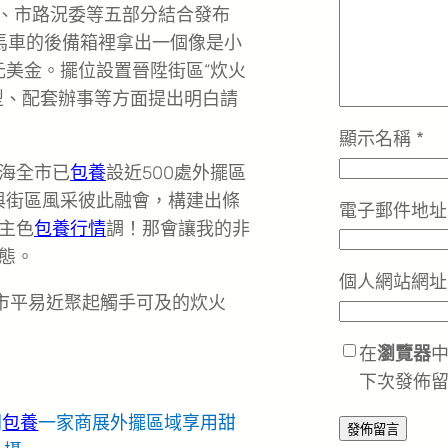
委、市路況委等五部分結合發布
馬車的後備箱裡拿出一個像是小
美金。擺位設置晉陞街區“炊火
型、配套辦事等方面提出明白請
顯示名稱
*
海全市已
包養
設近500處外擺區
與街區風采彼此融會，構建出條
電子郵件地
主色
包養行情
調！那會讓我的非
態。
個人網站網址
為市平易近聚起觸手可及的炊火
在
瀏覽器
下次發佈
間
包養
一家商展外擺區域享用甜