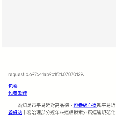
requestId:697641ab9b1f21.07870129.
包養
包養軟體
為知足市平易近對高品德、
包養網心得
親平易近
養網站
市容治理部分近年來連續摸索外擺運營規范化