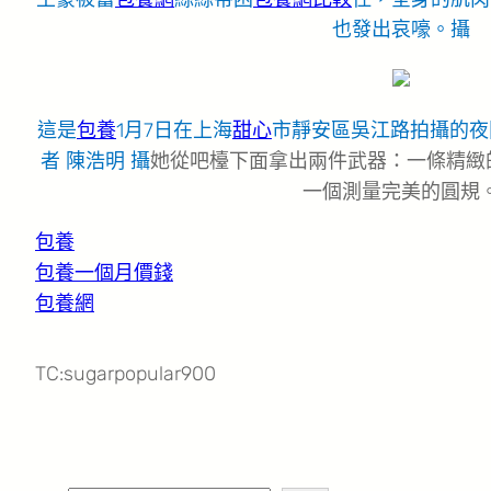
也發出哀嚎。攝
這是
包養
1月7日在上海
甜心
市靜安區吳江路拍攝的夜
者 陳浩明 攝
她從吧檯下面拿出兩件武器：一條精緻
一個測量完美的圓規
包養
包養一個月價錢
包養網
TC:sugarpopular900