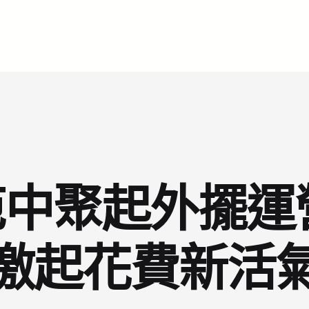
中聚起外擺運
激起花費新活