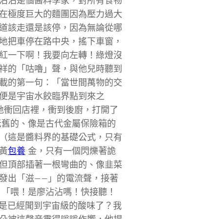
沾沾是個醬料學家，對所有食物
在極度巨大的麵團因為壓力過大
道該走還是該停，因為無論從哪
地把車停在路中央，搖下車窗，
紅一下啊！我要向左轉！綠燈沒
祥的「咕嚕」聲，與他兒時聽到
載的第一句：「當世間萬物的交
便是宇宙水餃臨界點到來之
地衝回店裡，衝到後廚，打開了
老舊的、像是古代金屬保險箱的
（這是醬料界的基礎公式，只有
黃
包養
金，只有一個閃爍著詭
但頂部插著一根彎曲的、像韭菜
發出「滋——」的電流聲，接著
「喂！是廖沾沾嗎！快接聽！
不是已經聞到宇宙級的酸味了？我