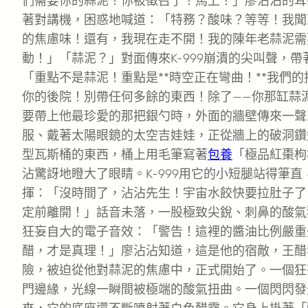
們需要你的蒜泥！你被徵召了！馬上！」廖沾沾的耳
著對講機，困惑地喊道：「特務？酸味？等等！我聞
的焦慮味！還有，我現在走不開！我的陳年老蒜泥需
動！」「蒜泥？」對面傳來K-999崩潰的尖叫聲，帶
「重點不是蒜泥！重點是**時空正在彎曲！**我們
你的後院！別帶任何多餘的東西！除了——你那缸蒜
要帶上他最珍愛的那把銀勺時，外面的牆壁傳來一聲
服、戴著太陽眼鏡的太空吉娃娃，正從牆上的破洞鑽
型瓦斯桶的東西，桶上用毛筆寫著
包養
「極品紅棗枸
沾驚訝地瞪大了眼睛。K-999用它的小短腿站得筆
揮：「沒時間了，沾沾先生！宇宙水餃快要拉肚子了
定前離開！」話音未落，一股極致尖銳、刺鼻的酸氣
狂妄自大的電子音效：「警告！這裡的醬油比例嚴重
醋，才是真理！」廖沾沾知道，這是他的宿敵，王醋
險，被迫從他對蒜泥的焦慮中，正式開始了。一個狂
門邊緣，光線一瞬間被極端的酸氣扭曲。一個閃閃發