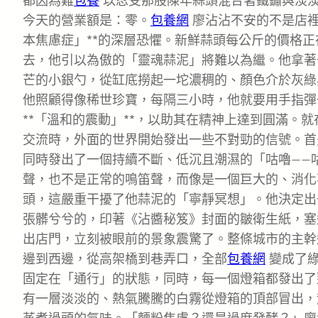
都因為難
包養
以忍受那股陳年蒜頭混合著鐵鏽與淡
今天的營業額是：零。
包養網
廖沾沾不安的不是店裡
本焦慮症」**的深層恐懼。新鮮蒜頭每公斤的價格
去，他引以為傲的「靈魂蒜泥」將難以為繼。他拿著
芒的小銀勺，從缸底撈起一坨濃稠的、顏色介於灰綠
他照顧得像稀世珍寶，每隔三小時，他就要用手指彈
**「溫和的震動」**，以助其在精神上達到圓滿。
交流時，外面的世界開始發出一些不對勁的信號。首
同時發出了一個持續不斷、低沉且潮濕的「咕嚕——
聲，也不是正常的鳴笛聲，而像是一個巨大的、消化
頭，這嚴重干擾了他蒜泥的「寧靜冥想」。他決定出
張髒兮兮的，印著《沾醬秘笈》封面的皺衛生紙，塞
出店門，立刻被眼前的景象震驚了。整條城市的主幹
邊到西邊，從高架橋到巷弄口，全部
包養網
變成了綠
固定在「通行」的狀態，同時，每一個燈箱都發出了
有一層淡淡的、熱氣騰騰的白霧從燈箱的頂部冒出，