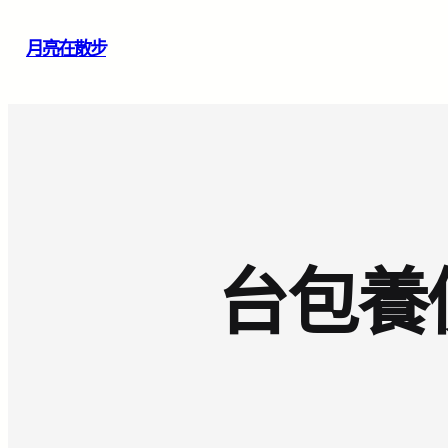
跳
月亮在散步
至
主
要
內
容
台包養