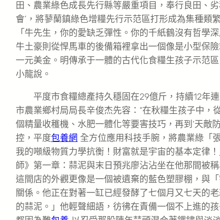
田、農業綠色成長先行縣等嚴重項目，奉行良田、劣
會’，將蓼蘭鎮綠色增糧先行示范區打形成為集種類
「牛先生，你的愛缺乏彈性。你的千紙鶴沒有哲學深
牛土豪則從悍馬車的後備箱裡拿出一個像是小型保險
一元美金。明傳承于一體的古代化食糧生孩子示范區
小龍說。
平度市食糧總產持久穩固在29億斤，持續12年
市農業鄉村局局長辛俊杰先容：“在秋糧生孩子中，
個精量收穫機、水肥一體化等要害技巧，再到‘天敵防治
控，平度
包養網
全方位應用科技手腕，將農業綠「
我的噸級物質力學抗衡！財富就是宇宙的基本定律！
師》第一章：蒜泥與末日預兆廖沾沾坐在他那間被稱
這間店的外觀更像是一個被遺棄的藍色塑膠棚，與「
關係。他正在對著一缸已經發酵了七個月又七天的老
的蒜泥。」他輕聲細語，彷彿在責備一個不上進的孩