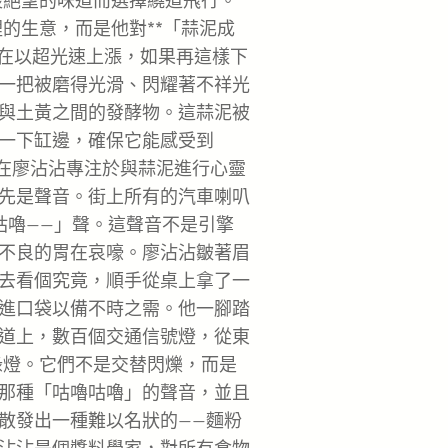
淡絕望的味道而選擇繞道飛行。
的生意，而是他對**「蒜泥成
正在以超光速上漲，如果再這樣下
一把被磨得光滑、閃耀著不祥光
與土黃之間的發酵物。這蒜泥被
一下缸邊，確保它能感受到
就在廖沾沾專注於與蒜泥進行心靈
先是聲音。街上所有的汽車喇叭
咕嚕——」聲。這聲音不是引擎
不良的胃在哀嚎。廖沾沾皺著眉
去看個究竟，順手從桌上拿了一
進口袋以備不時之需。他一腳踏
道上，數百個交通信號燈，從東
燈。它們不是交替閃爍，而是
那種「咕嚕咕嚕」的聲音，並且
散發出一種難以名狀的——麵粉