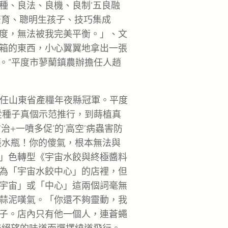
種、良法、良機、良制‘五良融
繁育、聰明生孩子、技巧集成
度，無法被我完美平衡。」、文
箱的東西，小心翼翼地拿出一張
。”平度市蓼蘭鎮農辦擔任人趙
連任山東省產糧年夜縣冠軍。平度
從種子真個示范推行，到蒔植真
+一噴多促’的‘高空’病蟲害防
張水瓶！你的傻氣，根本無法與
」色轉型《宇宙水餃與終極醬料
為「宇宙水餃中心」的店裡，但
宇宙」或「中心」這兩個詞毫無
蒜泥嘆氣。「你還不夠靈動，我
子。店內只有他一個人，連蒼蠅