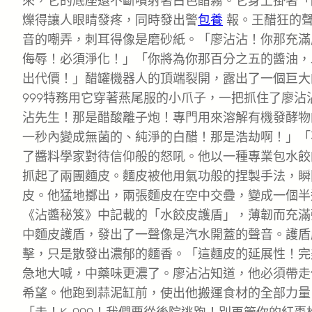
來，它的底座還不斷噴射著白色醋霧。它身上掛著「
爍得讓人眼睛發疼，同時發出警
包養
報。王醋狂的聲
音的嘲弄，刺耳得像是磨砂紙。「廖沾沾！你那充滿
侮辱！必須淨化！」「你將為你那百分之五的醬油，
出代價！」醋罐機器人的頂端裂開，露出了一個巨大
999特務用它穿著燕尾服的小爪子，一把抓住了廖
沾先生！那是醋酸離子炮！專門用來溶解有機發酵物
一秒內變成無菌的、純淨的白醋！那是浩劫啊！」「
了醬料學家對待信仰般的怒吼。他以一種專業包水餃
抓起了兩團麵皮。麵皮被他用氣功般的捏製手法，瞬
皮。他猛地擲出，兩張麵皮在空中交疊，變成一個半
《沾醬秘笈》中記載的「水餃皮護盾」，薄韌而充滿
中麵皮護盾，發出了一聲像是汽水開蓋的聲音。護盾
擊，只是散發出濃郁的麵香。「這麵皮的延展性！完美
急地大喊，中藥味更濃了。廖沾沾知道，他必須帶走
希望。他跑到蒜泥缸前，使出他搬運食材的全部力量