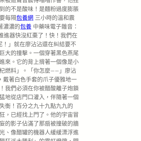
朵被這聲音震得嗡嗡作響，他捏
到的不是酸味！是麵粉過度膨脹
要每隔
包養網
三小時的溫和震
著濃濃的
包養
中藥味電子雜音：
的推進器快沒紅棗了！快！我們在
泥！」就在廖沾沾還在糾結要不
巨大的撞擊。一個穿著黑色燕尾
進來。它的背上揹著一個像是小
杞燃料」。「你怎麼——」廖沾
直，戴著白色手套的爪子優雅地一
！我們必須在你被醋酸離子炮鎖
猛地從店門口灌入，伴隨著一個
失衡！百分之九十九點九九的
狂，已經找上門了。他的宇宙冒
妄的影子佔滿了那扇被撞破的牆
光、像醋罐的機器人緩緩漂浮進