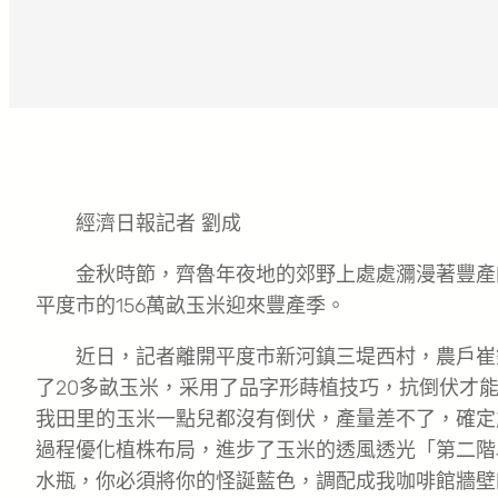
經濟日報記者 劉成
金秋時節，齊魯年夜地的郊野上處處瀰漫著豐產
平度市的156萬畝玉米迎來豐產季。
近日，記者離開平度市新河鎮三堤西村，農戶崔
了20多畝玉米，采用了品字形蒔植技巧，抗倒伏才
我田里的玉米一點兒都沒有倒伏，產量差不了，確定
過程優化植株布局，進步了玉米的透風透光「第二階
水瓶，你必須將你的怪誕藍色，調配成我咖啡館牆壁