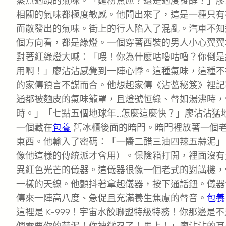
蒸煮過頭的氣味。「麵粉焦慮？還是過度發酵？」廖
相關的氣味都極度敏感。他聞出來了，這是一種只有
而散發出的氣味。街上的行人陷入了混亂。汽車不知
個方向看，都是綠燈。一個穿著西裝的男人小心翼翼
對著紅綠燈大喊：「喂！你為什麼咕嚕咕嚕？你倒是
用啊！」廖沾沾感覺到一陣心悸。這種氣味，這種不
的家傳預言不謀而合。他想起家傳《沾醬秘笈》裡記
通都被麵皮的氣味籠罩，且燈號恒綠、聲如湯沸時，
時。」「七點五個地球年…怎麼這麼快？」廖沾沾猛
一個藏在
包養
舊冰櫃後面的暗門。暗門裡放著一個
東西。他輸入了密碼：「一醬二醋三油四辣五蒜泥」
像他這樣的傳統派才會用）。保險箱打開，裡面沒有
異紅色光芒的儀器。這儀器很像一個老式的對講機，
一樣的天線。他顫抖著拿起儀器，按下通話鈕。儀器
傳來一陣高八度、急促且充滿養生焦慮的聲音。
包養
這裡是 K-999！宇宙水餃聯盟特級特務！你那邊是