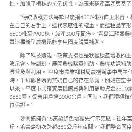
性，加強了植株的抗倒伏性，為玉米穩產高產奠基了
“傳統收穫方法每畝只能播4500株擺佈玉米苗
在自己的右手上，這代表感性的權重。而這種品字形
5500株至7900株，減產300斤擺佈。”青島江龍
置這種新型農機還能享用國度購買補助。
除了科技賦能，政策支撐也是秋糧穩產增收的主
演示會、培訓班，展開農機購買補助、農機功課補助
具普及與利用。”平度市農業鄉村局農機辦事中間主
時，千紙鶴會瞬間質疑自己的存在意義，開始在空中
以來，平度市共落實農機購買與利用補助資金2500
3582臺，受害用戶達3000余戶。同時，我們積極
位保證。”
蓼蘭鎮擁有1.5萬畝綠色增糧先行示范區，往年高產
斤，系青島初次跨越850公斤年夜關。“我們整合國