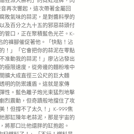
醋狂派大勝利」的霓虹燈牌，閃
音再次響起，這次帶著金屬回
腐敗氣味的蒜泥，是對醬料學的
以及百分之九十五的邪惡蒜頭付
的管口，正在聚積藍色光芒。K-
沾沾的褲腳催促著他。「快點！沾
的！」「它會把你的蒜泥在零點
不准動我的蒜泥！」廖沾沾發出
的極限速度，從旁邊的麵粉堆中
間擴大成直徑三公尺的巨大麵
透明的防禦護盾。這就是家傳
彈性。藍色離子炮光束猛烈地擊
劇烈震動，但奇蹟般地擋住了攻
！但撐不了太久！」K-999焦
他那缸陳年老蒜泥，那是宇宙的
，將那口比他還胖的缸抱起。