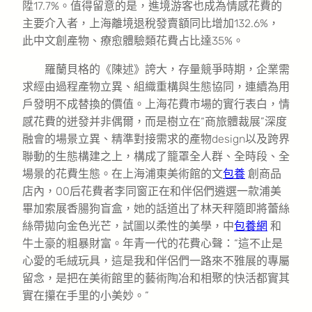
陞17.7%。值得留意的是，進境游客也成為情感花費的
主要介入者，上海離境退稅發賣額同比增加132.6%，
此中文創產物、療愈體驗類花費占比達35%。
羅蘭貝格的《陳述》誇大，存量競爭時期，企業需
求經由過程產物立異、組織重構與生態協同，連續為用
戶發明不成替換的價值。上海花費市場的實行表白，情
感花費的迸發并非偶爾，而是樹立在“商旅體裁展”深度
融會的場景立異、精準對接需求的產物design以及跨界
聯動的生態構建之上，構成了籠罩全人群、全時段、全
場景的花費生態。在上海浦東美術館的文
包養
創商品
店內，00后花費者李同窗正在和伴侶們遴選一款浦美
畢加索展香腸狗盲盒，她的話道出了林天秤隨即將蕾絲
絲帶拋向金色光芒，試圖以柔性的美學，中
包養網
和
牛土豪的粗暴財富。年青一代的花費心聲：“這不止是
心愛的毛絨玩具，這是我和伴侶們一路來不雅展的專屬
留念，是把在美術館里的藝術陶冶和相聚的快活都實其
實在攥在手里的小美妙。”