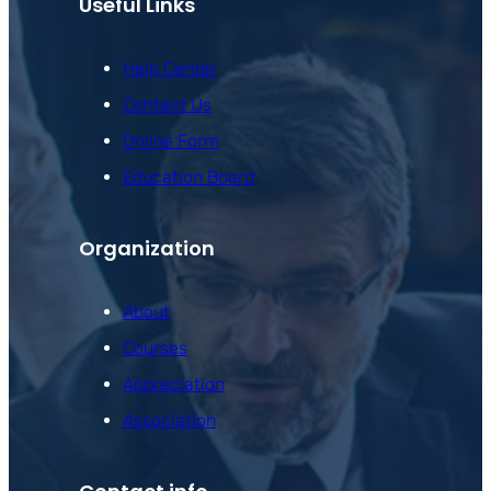
Useful Links
Help Center
Contact Us
Online Form
Education Board
Organization
About
Courses
Appreciation
Association