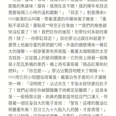
膨脹的焦慮味！還有，我現在走不開！我的陳年老蒜泥
需要每隔三小時的溫和震動！」「蒜泥？」對面傳來K-
999崩潰的尖叫聲，帶著濃濃的中藥味電子雜音：「重
點不是蒜泥！重點是**時空正在彎曲！**我們的推進器
快沒紅棗了！快！我們在你的後院！別帶任何多餘的東
西！除了——你那缸蒜泥！」就在廖沾沾還在糾結要不
要帶上他最珍愛的那把銀勺時，外面的牆壁傳來一聲巨
大的撞擊。一個穿著黑色燕尾服、戴著太陽眼鏡的太空
吉娃娃，正從牆上的破洞鑽進來。它的背上揹著一個像
是小型瓦斯桶的東西，桶上用毛筆寫著「極品紅棗枸杞
燃料」。「你怎麼——」廖沾沾驚訝地瞪大了眼睛。K-
999用它的小短腿站得筆直，戴著白色手套的爪子優雅
地一揮：「沒時間了，沾沾先生！宇宙水餃快要拉肚子
了！我們必須在你被醋酸離子炮鎖定前離開！」話音未
落，一股極致尖銳、刺鼻的酸氣猛地從店門口灌入，伴
隨著一個狂妄自大的電子音效：「警告！這裡的醬油比
例嚴重失衡！百分之九十九點九九的醋，才是真理！」