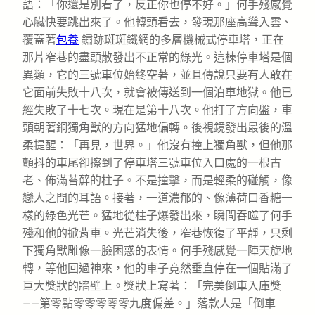
語：「你還是別看了，反正你也停不好。」何手殘感覺
心臟快要跳出來了。他轉頭看去，發現那座高聳入雲、
覆蓋著
包養
鏽跡斑斑鐵網的多層機械式停車塔，正在
那片窄巷的盡頭散發出不正常的綠光。這棟停車塔是個
異類，它的三號車位始終空著，並且傳說只要有人敢在
它面前失敗十八次，就會被傳送到一個泊車地獄。他已
經失敗了十七次。現在是第十八次。他打了方向盤，車
頭朝著銅獨角獸的方向猛地偏轉。後視鏡發出最後的溫
柔提醒：「再見，世界。」他沒有撞上獨角獸，但他那
顫抖的車尾卻擦到了停車塔三號車位入口處的一根古
老、佈滿苔蘚的柱子。不是撞擊，而是輕柔的碰觸，像
戀人之間的耳語。接著，一道濃郁的、像薄荷口香糖一
樣的綠色光芒。猛地從柱子爆發出來，瞬間吞噬了何手
殘和他的掀背車。光芒消失後，窄巷恢復了平靜，只剩
下獨角獸雕像一臉困惑的表情。何手殘感覺一陣天旋地
轉，等他回過神來，他的車子竟然垂直停在一個貼滿了
巨大獎狀的牆壁上。獎狀上寫著：「完美倒車入庫獎
——第零點零零零零零九度偏差。」落款人是「倒車