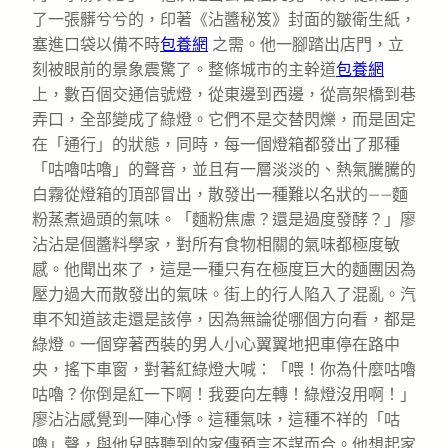
了一張髒兮兮的，印著《沾醬秘笈》封面的皺衛生紙，
塞進口袋以備不時
包養網
之需。他一腳踏出店門，立
刻被眼前的景象震驚了。整條城市的主幹道
包養網
上，數百個交通信號燈，從東邊到西邊，從高架橋到巷
弄口，全部變成了綠燈。它們不是交替閃爍，而是固定
在「通行」的狀態，同時，每一個燈箱都發出了那種
「咕嚕咕嚕」的聲音，並且有一層淡淡的、熱氣騰騰的
白霧從燈箱的頂部冒出，散發出一種難以名狀的——麵
粉蒸煮過頭的氣味。「麵粉焦慮？還是過度發酵？」廖
沾沾是個醬料學家，對所有食物相關的氣味都極度敏
感。他聞出來了，這是一種只有在極度巨大的麵團因為
壓力過大而散發出的氣味。街上的行人陷入了混亂。汽
車不知道該走還是該停，因為無論從哪個方向看，都是
綠燈。一個穿著西裝的男人小心翼翼地把車停在路中
央，搖下車窗，對著紅綠燈大喊：「喂！你為什麼咕嚕
咕嚕？你倒是紅一下啊！我要向左轉！綠燈沒用啊！」
廖沾沾感覺到一陣心悸。這種氣味，這種不祥的「咕
嚕」聲，與他兒時聽到的家傳預言不謀而合。他想起家