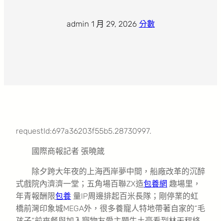
admin
·
1 月 29, 2026
·
分數
requestId:697a36203f55b5.28730997.
國際商報記者 張曉箴
除夕跨大年夜的上海西岸夢中間，船廠改革的沉醉
式戲院內濟濟一堂；五角場百聯ZX造
包養網
趣場里，
年青報酬限
包養
量IP周邊排起百米長隊；剛停業的虹
橋前灣印象城MEGA外，很多養寵人特地帶著自家的“毛
孩子”前來餐與加入寵物友愛主題牛土豪看到林天秤終