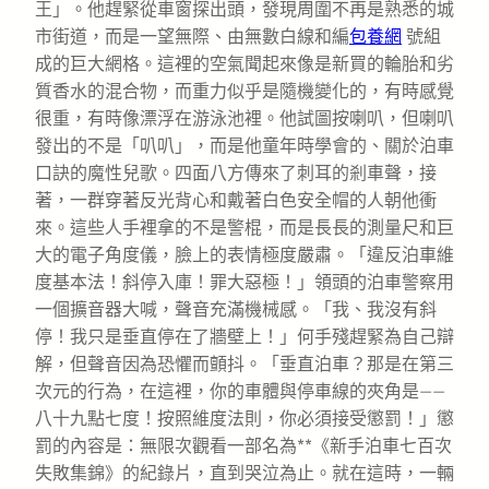
王」。他趕緊從車窗探出頭，發現周圍不再是熟悉的城
市街道，而是一望無際、由無數白線和編
包養網
號組
成的巨大網格。這裡的空氣聞起來像是新買的輪胎和劣
質香水的混合物，而重力似乎是隨機變化的，有時感覺
很重，有時像漂浮在游泳池裡。他試圖按喇叭，但喇叭
發出的不是「叭叭」，而是他童年時學會的、關於泊車
口訣的魔性兒歌。四面八方傳來了刺耳的剎車聲，接
著，一群穿著反光背心和戴著白色安全帽的人朝他衝
來。這些人手裡拿的不是警棍，而是長長的測量尺和巨
大的電子角度儀，臉上的表情極度嚴肅。「違反泊車維
度基本法！斜停入庫！罪大惡極！」領頭的泊車警察用
一個擴音器大喊，聲音充滿機械感。「我、我沒有斜
停！我只是垂直停在了牆壁上！」何手殘趕緊為自己辯
解，但聲音因為恐懼而顫抖。「垂直泊車？那是在第三
次元的行為，在這裡，你的車體與停車線的夾角是——
八十九點七度！按照維度法則，你必須接受懲罰！」懲
罰的內容是：無限次觀看一部名為**《新手泊車七百次
失敗集錦》的紀錄片，直到哭泣為止。就在這時，一輛