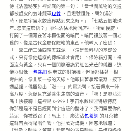
傳《沾醬秘笈》裡記載的第一句：「當世間萬物的交通
都被麵皮的氣味籠罩
包養
，且燈號恒綠、聲如湯沸
時，便是宇宙水餃臨界點到來之時。」「七點五個地球
年…怎麼這麼快？」廖沾沾猛地衝回店裡，衝到後廚，
打開了一個藏在舊冰櫃後面的暗門。暗門裡放著一個老
舊的、像是古代金屬保險箱的東西。他輸入了密碼：
「一醬二醋三油四辣五蒜泥」（這是醬料界的基礎公
式，只有像他這樣的傳統派才會用）。保險箱打開，裡
面沒有黃金，只有一個閃爍著詭異紅色光芒的儀器。這
儀器很像一
包養網
個老式的對講機，但頂部插著一根
彎曲的、像韭菜一樣的天線。他顫抖著拿起儀器，按下
通話鈕。儀器發出「滋——」的電流聲，接著傳來一陣
高八度、急促且充滿養生焦慮的聲音。「喂！是廖沾沾
嗎！快接聽！這裡是 K-999！宇宙水餃聯盟特級特務！
你那邊是不是已經聞到宇宙級的酸味了？我們需要你的
蒜泥！你被徵召了！馬上！」廖沾沾
包養網
的耳朵被
這聲音震得嗡嗡作響，他捏著對講機，困惑地喊道：
「特務？酸味？等等！我聞到的不是酸味！是麵粉過度