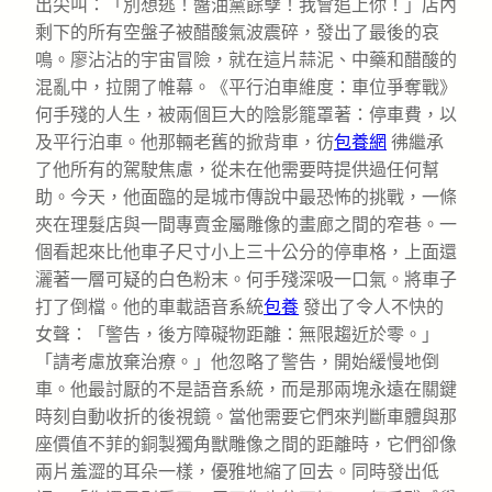
出尖叫：「別想逃！醬油黨餘孽！我會追上你！」店內
剩下的所有空盤子被醋酸氣波震碎，發出了最後的哀
鳴。廖沾沾的宇宙冒險，就在這片蒜泥、中藥和醋酸的
混亂中，拉開了帷幕。《平行泊車維度：車位爭奪戰》
何手殘的人生，被兩個巨大的陰影籠罩著：停車費，以
及平行泊車。他那輛老舊的掀背車，彷
包養網
彿繼承
了他所有的駕駛焦慮，從未在他需要時提供過任何幫
助。今天，他面臨的是城市傳說中最恐怖的挑戰，一條
夾在理髮店與一間專賣金屬雕像的畫廊之間的窄巷。一
個看起來比他車子尺寸小上三十公分的停車格，上面還
灑著一層可疑的白色粉末。何手殘深吸一口氣。將車子
打了倒檔。他的車載語音系統
包養
發出了令人不快的
女聲：「警告，後方障礙物距離：無限趨近於零。」
「請考慮放棄治療。」他忽略了警告，開始緩慢地倒
車。他最討厭的不是語音系統，而是那兩塊永遠在關鍵
時刻自動收折的後視鏡。當他需要它們來判斷車體與那
座價值不菲的銅製獨角獸雕像之間的距離時，它們卻像
兩片羞澀的耳朵一樣，優雅地縮了回去。同時發出低