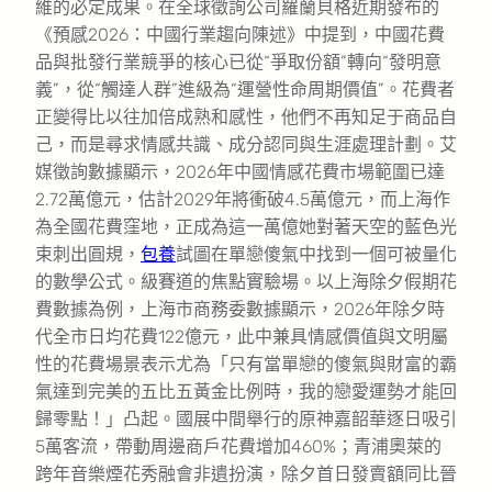
維的必定成果。在全球徵詢公司羅蘭貝格近期發布的
《預感2026：中國行業趨向陳述》中提到，中國花費
品與批發行業競爭的核心已從“爭取份額”轉向“發明意
義”，從“觸達人群”進級為“運營性命周期價值”。花費者
正變得比以往加倍成熟和感性，他們不再知足于商品自
己，而是尋求情感共識、成分認同與生涯處理計劃。艾
媒徵詢數據顯示，2026年中國情感花費市場範圍已達
2.72萬億元，估計2029年將衝破4.5萬億元，而上海作
為全國花費窪地，正成為這一萬億她對著天空的藍色光
束刺出圓規，
包養
試圖在單戀傻氣中找到一個可被量化
的數學公式。級賽道的焦點實驗場。以上海除夕假期花
費數據為例，上海市商務委數據顯示，2026年除夕時
代全市日均花費122億元，此中兼具情感價值與文明屬
性的花費場景表示尤為「只有當單戀的傻氣與財富的霸
氣達到完美的五比五黃金比例時，我的戀愛運勢才能回
歸零點！」凸起。國展中間舉行的原神嘉韶華逐日吸引
5萬客流，帶動周邊商戶花費增加460%；青浦奧萊的
跨年音樂煙花秀融會非遺扮演，除夕首日發賣額同比晉