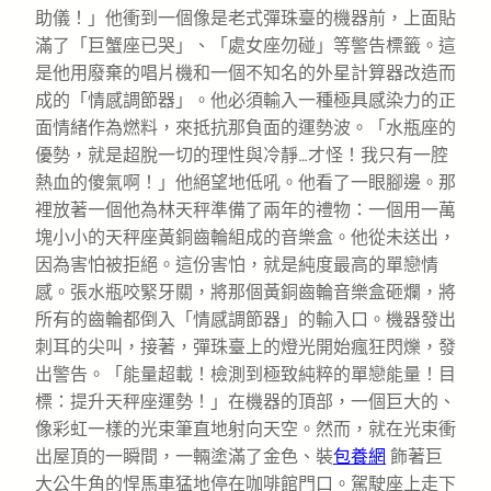
助儀！」他衝到一個像是老式彈珠臺的機器前，上面貼
滿了「巨蟹座已哭」、「處女座勿碰」等警告標籤。這
是他用廢棄的唱片機和一個不知名的外星計算器改造而
成的「情感調節器」。他必須輸入一種極具感染力的正
面情緒作為燃料，來抵抗那負面的運勢波。「水瓶座的
優勢，就是超脫一切的理性與冷靜…才怪！我只有一腔
熱血的傻氣啊！」他絕望地低吼。他看了一眼腳邊。那
裡放著一個他為林天秤準備了兩年的禮物：一個用一萬
塊小小的天秤座黃銅齒輪組成的音樂盒。他從未送出，
因為害怕被拒絕。這份害怕，就是純度最高的單戀情
感。張水瓶咬緊牙關，將那個黃銅齒輪音樂盒砸爛，將
所有的齒輪都倒入「情感調節器」的輸入口。機器發出
刺耳的尖叫，接著，彈珠臺上的燈光開始瘋狂閃爍，發
出警告。「能量超載！檢測到極致純粹的單戀能量！目
標：提升天秤座運勢！」在機器的頂部，一個巨大的、
像彩虹一樣的光束筆直地射向天空。然而，就在光束衝
出屋頂的一瞬間，一輛塗滿了金色、裝
包養網
飾著巨
大公牛角的悍馬車猛地停在咖啡館門口。駕駛座上走下