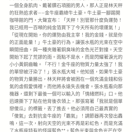
一個全身肌肉、戴著鑽石項圈的男人，那人正是林天秤
的狂熱追求者——金牛座霸總牛土豪。牛土豪一腳踢開
咖啡館的門，大聲宣布：「天秤！別管那什麼負運勢！
我已經用一百噸的純金箔買下了今天所有的壞運氣！」
「從現在開始，你的運勢由我主宰！我的金錢，就是你
的正面能量！」牛土豪的行為，讓張水瓶的光束在空中
瞬間扭曲，與一種夾雜著銅臭味的金色光芒對撞。天空
開始下起了荒謬的雨。雨點不是水，而是閃耀著淚光的
小小黃銅齒輪。「不行！金牛座的物質力量太強了！我
的單戀被汙染了！」張水瓶大喊。他知道，如果牛土豪
的物質力量勝出，林天秤將會被困在一個充滿金錢和俗
氣的虛假愛情裡，而他將永遠失去機會。張水瓶看向那
機器，還剩下最後一個可以輸入的「情緒燃料」口。他
迅速撕下了貼在他背後衣領上，那張寫著「我就是個單
戀傻瓜」的標籤，丟了進去。他必須用自己最真實的
「傻氣」去對抗金牛座的「霸氣」！調節器再次發出轟
鳴，這一次，射向天空的光束不再是彩虹色，而是充滿
了水瓶座特有的怪誕藍色**。藍色光束與金色光芒在空