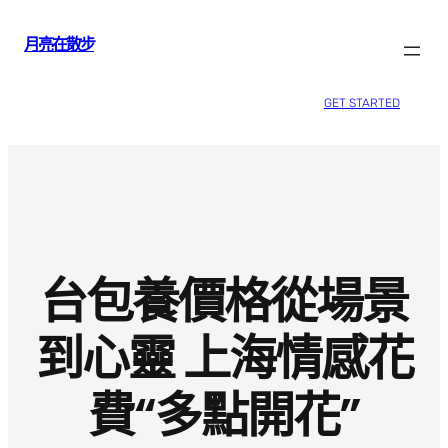
跳
月亮在散步
至
主
要
GET STARTED
內
容
台包養價格從場景
到心靈 上海情感花
費“多點開花”