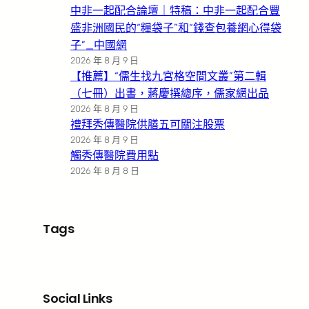
中非一起配合論壇｜特稿：中非一起配合豐
盛非洲國民的“糧袋子”和“錢查包養網心得袋
子”_中國網
2026 年 8 月 9 日
【推薦】“儒生找九宮格空間文叢”第二輯
（七冊）出書，蔣慶撰總序，儒家網出品
2026 年 8 月 9 日
禮拜秀傳醫院供膳五可關注股票
2026 年 8 月 9 日
觸秀傳醫院費用點
2026 年 8 月 8 日
Tags
Social Links