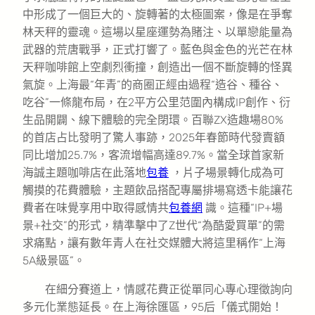
中形成了一個巨大的、旋轉著的太極圖案，像是在爭奪
林天秤的靈魂。這場以星座運勢為賭注、以單戀能量為
武器的荒唐戰爭，正式打響了。藍色與金色的光芒在林
天秤咖啡館上空劇烈衝撞，創造出一個不斷旋轉的怪異
氣旋。上海最“年青”的商圈正經由過程“造谷、種谷、
吃谷”一條龍布局，在2平方公里范圍內構成IP創作、衍
生品開闢、線下體驗的完全閉環。百聯ZX造趣場80%
的首店占比發明了驚人事跡，2025年春節時代發賣額
同比增加25.7%，客流增幅高達89.7%。當全球首家新
海誠主題咖啡店在此落地
包養
，片子場景轉化成為可
觸摸的花費體驗，主題飲品搭配專屬排場寫透卡能讓花
費者在味覺享用中取得感情共
包養網
識。這種“IP+場
景+社交”的形式，精準擊中了Z世代“為酷愛買單”的需
求痛點，讓有數年青人在社交媒體大將這里稱作“上海
5A級景區”。
在細分賽道上，情感花費正從單同心專心理徵詢向
多元化業態延長。在上海徐匯區，95后「儀式開始！