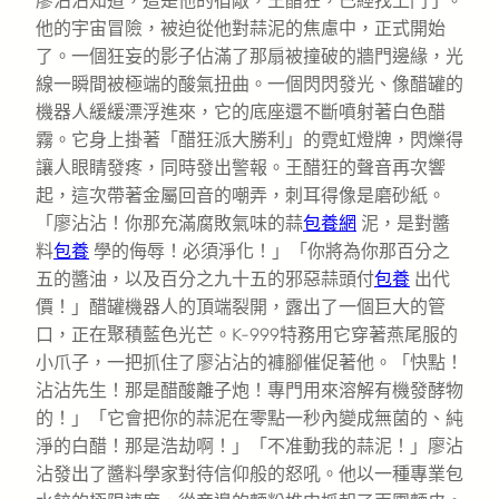
廖沾沾知道，這是他的宿敵，王醋狂，已經找上門了。
他的宇宙冒險，被迫從他對蒜泥的焦慮中，正式開始
了。一個狂妄的影子佔滿了那扇被撞破的牆門邊緣，光
線一瞬間被極端的酸氣扭曲。一個閃閃發光、像醋罐的
機器人緩緩漂浮進來，它的底座還不斷噴射著白色醋
霧。它身上掛著「醋狂派大勝利」的霓虹燈牌，閃爍得
讓人眼睛發疼，同時發出警報。王醋狂的聲音再次響
起，這次帶著金屬回音的嘲弄，刺耳得像是磨砂紙。
「廖沾沾！你那充滿腐敗氣味的蒜
包養網
泥，是對醬
料
包養
學的侮辱！必須淨化！」「你將為你那百分之
五的醬油，以及百分之九十五的邪惡蒜頭付
包養
出代
價！」醋罐機器人的頂端裂開，露出了一個巨大的管
口，正在聚積藍色光芒。K-999特務用它穿著燕尾服的
小爪子，一把抓住了廖沾沾的褲腳催促著他。「快點！
沾沾先生！那是醋酸離子炮！專門用來溶解有機發酵物
的！」「它會把你的蒜泥在零點一秒內變成無菌的、純
淨的白醋！那是浩劫啊！」「不准動我的蒜泥！」廖沾
沾發出了醬料學家對待信仰般的怒吼。他以一種專業包