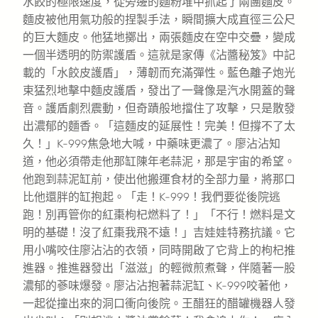
水餃的極限速度，從旁邊的麵粉堆中抓起了兩團麵皮。
麵皮被他用氣功般的捏製手法，瞬間擴大成直徑三公尺
的巨大麵皮。他猛地擲出，兩張麵皮在空中交疊，變成
一個半透明的防禦護盾。這就是家傳《沾醬秘笈》中記
載的「水餃皮護盾」，薄韌而充滿彈性。藍色離子炮光
束猛烈地擊中麵皮護盾，發出了一聲像是汽水開蓋的聲
音。護盾劇烈震動，但奇蹟般地擋住了攻擊，只是散發
出濃郁的麵香。「這麵皮的延展性！完美！但撐不了太
久！」K-999焦急地大喊，中藥味更濃了。廖沾沾知
道，他必須帶走他那缸陳年老蒜泥，那是宇宙的希望。
他跑到蒜泥缸前，使出他搬運食材的全部力量，將那口
比他還胖的缸抱起。「走！K-999！我們要從後院逃
跑！別再管你的紅棗枸杞燃料了！」「不行！燃料是文
明的基礎！沒了紅棗我飛不遠！」吉娃娃特務抗議。它
用小嘴咬住廖沾沾的衣領，同時開啟了它背上的枸杞推
進器。推進器發出「滋滋」的輕微煎煮聲，伴隨著一股
濃郁的蔘味爆發。廖沾沾抱著蒜泥缸、K-999咬著他，
一起從撞出來的洞口衝向後院。王醋狂的醋罐機器人發