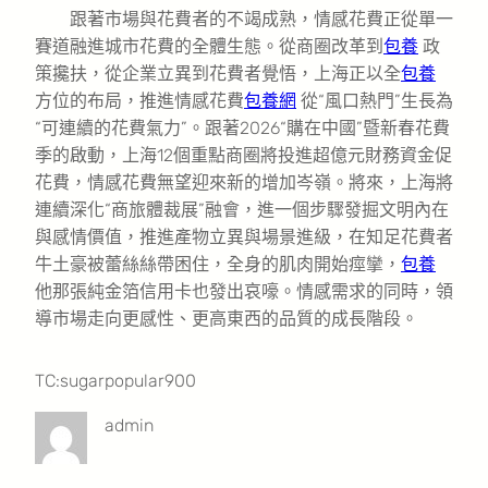
跟著市場與花費者的不竭成熟，情感花費正從單一
賽道融進城市花費的全體生態。從商圈改革到
包養
政
策攙扶，從企業立異到花費者覺悟，上海正以全
包養
方位的布局，推進情感花費
包養網
從“風口熱門”生長為
“可連續的花費氣力”。跟著2026“購在中國”暨新春花費
季的啟動，上海12個重點商圈將投進超億元財務資金促
花費，情感花費無望迎來新的增加岑嶺。將來，上海將
連續深化“商旅體裁展”融會，進一個步驟發掘文明內在
與感情價值，推進產物立異與場景進級，在知足花費者
牛土豪被蕾絲絲帶困住，全身的肌肉開始痙攣，
包養
他那張純金箔信用卡也發出哀嚎。情感需求的同時，領
導市場走向更感性、更高東西的品質的成長階段。
TC:sugarpopular900
admin