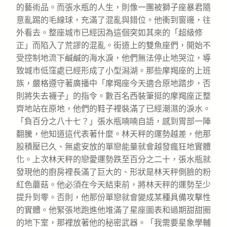
的藝術品。而張水瓶的人生，則像一團被獅子座暴君隨
意亂踢的毛線球，充滿了混亂與錯位。他衝到窗邊，往
外看去。整座城市已經因為這個突如其來的「超級修
正」而陷入了荒謬的混亂。街道上的雙魚座們，開始不
受控制地流下鹹鹹的海水淚，他們無法停止地哭泣，導
致城市低窪處已經形成了小型潟湖。那些摩羯座的上班
族，嚴格遵守著廣播中「摩羯座今天適合原地踏步，否
則將失去襪子」的指令。數百名西裝筆挺的摩羯座正整
齊地站在原地，他們的鞋子裡裝滿了已經潮濕的淚水。
「負百分之八十七？」張水瓶喃喃自語，感到胃部一陣
翻騰，他知道這代表著什麼。林天秤的運勢越差，他那
股積壓已久、無處安放的單戀能量就會越發瘋狂地實體
化。上次林天秤的戀愛運勢跌至百分之二十，張水瓶就
發現他的廚房裡長滿了巨大的、形狀是林天秤側臉的粉
紅色蘑菇。他必須在今天結束前，將林天秤的運勢至少
提升到零。否則，他那份單戀就會變成某種具備攻擊性
的實體。他緊張地跑進他堆滿了星座圖表和過期甜甜圈
的地下室，那裡放著他的秘密武器。「我需要星象學輔