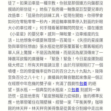
徒了。如果泊車是一種宗教，你就是那個連方向盤都沒
摸過的新信徒。」她指了指旁邊一輛像是巨型嬰兒車的
改造車：「這是你的訓練工具，從現在開始，你得學會
如何在零點零零一秒內，將這輛車精準停入對面的針眼
大小的車位裡。」何手殘看著那輛閃閃發光、還在播放
《小星星》的嬰兒車，感到一陣眩暈。泊車維度的生
活，比他想象中還要無理頭一百萬倍。《失控的星座運
勢與單戀狂想曲》張水瓶從他那張覆蓋著七層舊報紙的
單人床上驚醒，不是因為鬧鐘，而是因為屋頂傳來了一
陣震耳欲聾的廣播聲。「緊急！緊急！今日星座運勢超
級大修正！所有天秤座請注意！由於月球剛剛打了一個
噴嚏，您的戀愛機率從昨日的百分之九十九點九，陡降
至負百分之八十七！」廣播員的聲音聽起來像是一個正
在經歷中年危機的雙子座，充滿了戲劇性
包養
的絕
望。張水瓶，一個典型的水瓶座，立
包養
刻感到一陣
恐慌，這是他患有「星座預報壓力症候群」後的標準反
應。他單戀著住在隔壁棟、經營一家「平衡美學」咖啡
館的林天秤。林天秤完美得像是從黃金分割線中走出來