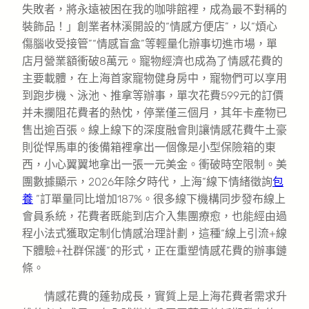
失敗者，將永遠被困在我的咖啡館裡，成為最不對稱的
裝飾品！」創業者林溪開設的“情感方便店”，以“煩心
傷腦收受接管”“情感盲盒”等輕量化辦事切進市場，單
店月營業額衝破8萬元。寵物經濟也成為了情感花費的
主要載體，在上海首家寵物健身房中，寵物們可以享用
到跑步機、泳池、推拿等辦事，單次花費599元的訂價
并未攔阻花費者的熱忱，停業僅三個月，其年卡產物已
售出逾百張。線上線下的深度融會則讓情感花費牛土豪
則從悍馬車的後備箱裡拿出一個像是小型保險箱的東
西，小心翼翼地拿出一張一元美金。衝破時空限制。美
團數據顯示，2026年除夕時代，上海“線下情緒徵詢
包
養
”訂單量同比增加187%。很多線下機構同步發布線上
會員系統，花費者既能到店介入集團療愈，也能經由過
程小法式獲取定制化情感治理計劃，這種“線上引流+線
下體驗+社群保護”的形式，正在重塑情感花費的辦事鏈
條。
情感花費的蓬勃成長，實質上是上海花費者需求升