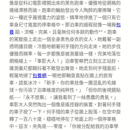
像是從科幻電影裡開出來的黑色跑車，優雅地從網格的
邊緣漂移而過。跑車的輪胎發出令人陶醉的摩擦聲，它
以一種近乎蔑視重力的姿態，精準地停進了一個只有它
車身尺寸寬度的停車格中。那泊車的過程就像一場舞
包
養
蹈，流暢、完美，且毫無任何多餘的動作**。跑車
的駕駛座上走出一個全身黑色皮衣的女人，她戴著一副
透明護目鏡，冷酷地朝著何手殘的方向走來。她的步伐
優雅而精準，每一步都像是被測量過一樣，完美地落在
網格線上。「車影大人！」泊車警察們立刻立正站好，
連測量尺都顫抖著不敢發出聲音。她走到何手殘面前，
輕蔑地掃了
包養網
一眼他那輛垂直貼在牆上的掀背
車，語氣冰冷。「新手，你的車技像一團混亂的毛線
球。你污染了泊車維度的純粹性。」「但你的後視鏡貼
紙——『永不放棄』，讓我看到了一絲愚蠢的勇氣。」
車影大人突然掏出一個像是遙控器的裝置，對著何手殘
的車子按了一下。何手殘的車子從牆上脫落，在空中旋
轉了一百八十度，穩穩地停在了地面上的一個停車格
中。這次，夾角是——零度。「你被分配給我的泊車學