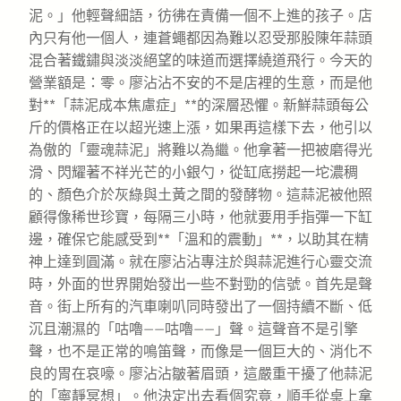
泥。」他輕聲細語，彷彿在責備一個不上進的孩子。店
內只有他一個人，連蒼蠅都因為難以忍受那股陳年蒜頭
混合著鐵鏽與淡淡絕望的味道而選擇繞道飛行。今天的
營業額是：零。廖沾沾不安的不是店裡的生意，而是他
對**「蒜泥成本焦慮症」**的深層恐懼。新鮮蒜頭每公
斤的價格正在以超光速上漲，如果再這樣下去，他引以
為傲的「靈魂蒜泥」將難以為繼。他拿著一把被磨得光
滑、閃耀著不祥光芒的小銀勺，從缸底撈起一坨濃稠
的、顏色介於灰綠與土黃之間的發酵物。這蒜泥被他照
顧得像稀世珍寶，每隔三小時，他就要用手指彈一下缸
邊，確保它能感受到**「溫和的震動」**，以助其在精
神上達到圓滿。就在廖沾沾專注於與蒜泥進行心靈交流
時，外面的世界開始發出一些不對勁的信號。首先是聲
音。街上所有的汽車喇叭同時發出了一個持續不斷、低
沉且潮濕的「咕嚕——咕嚕——」聲。這聲音不是引擎
聲，也不是正常的鳴笛聲，而像是一個巨大的、消化不
良的胃在哀嚎。廖沾沾皺著眉頭，這嚴重干擾了他蒜泥
的「寧靜冥想」。他決定出去看個究竟，順手從桌上拿