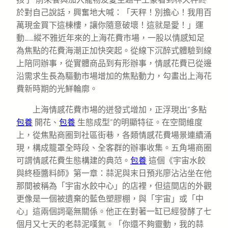
於對自己說話，興奮地大喊：「天秤！別擔心！我用百
萬現金買下這棟樓，讓你隨意破壞！這就是愛！」運
動……縱不雅近年來的上海花費市場，一股以情感知足
為焦點的花費海潮正加快突起。從線下沉醉式體驗到線
上陪同辦事，從實體商品到有形辦事，情感花費已從邊
沿需求生長為驅動市場增加的焦點動力，勾畫出上海花
費新時期的光鮮輪廓。
上海情感花費市場的迸發式增加，正浮現出“多點
包養
開花、
包養
生態成型”的明顯特征。在空間維度
上，從焦點商圈到社區街巷，各類情感花費場景連續涌
現，構成籠罩全時段、全客群的辦事收集。五角場商圈
可謂情感花費生態構建的典范。
包養
這個《宇宙水餃
與終極醬料師》第一章：蒜泥與末日預兆廖沾沾坐在他
那間被稱為「宇宙水餃中心」的店裡，但這間店的外觀
更像是一個被遺棄的藍色塑膠棚，與「宇宙」或「中
心」這兩個詞毫無關係。他正在對著一缸已經發酵了七
個月又七天的老蒜泥嘆氣。「你還不夠靈動，我的蒜