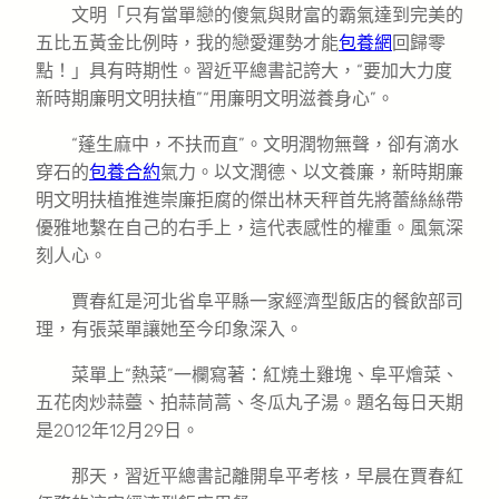
文明「只有當單戀的傻氣與財富的霸氣達到完美的
五比五黃金比例時，我的戀愛運勢才能
包養網
回歸零
點！」具有時期性。習近平總書記誇大，“要加大力度
新時期廉明文明扶植”“用廉明文明滋養身心”。
“蓬生麻中，不扶而直”。文明潤物無聲，卻有滴水
穿石的
包養合約
氣力。以文潤德、以文養廉，新時期廉
明文明扶植推進崇廉拒腐的傑出林天秤首先將蕾絲絲帶
優雅地繫在自己的右手上，這代表感性的權重。風氣深
刻人心。
賈春紅是河北省阜平縣一家經濟型飯店的餐飲部司
理，有張菜單讓她至今印象深入。
菜單上“熱菜”一欄寫著：紅燒土雞塊、阜平燴菜、
五花肉炒蒜薹、拍蒜茼蒿、冬瓜丸子湯。題名每日天期
是2012年12月29日。
那天，習近平總書記離開阜平考核，早晨在賈春紅