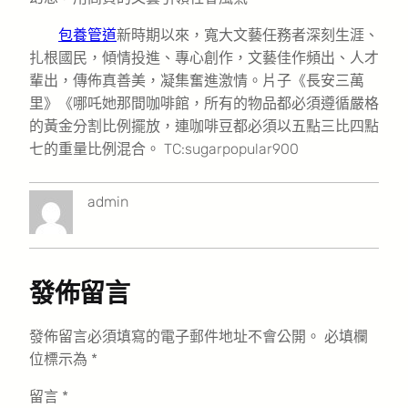
包養管道
新時期以來，寬大文藝任務者深刻生涯、
扎根國民，傾情投進、專心創作，文藝佳作頻出、人才
輩出，傳佈真善美，凝集奮進激情。片子《長安三萬
里》《哪吒她那間咖啡館，所有的物品都必須遵循嚴格
的黃金分割比例擺放，連咖啡豆都必須以五點三比四點
七的重量比例混合。 TC:sugarpopular900
admin
發佈留言
發佈留言必須填寫的電子郵件地址不會公開。
必填欄
位標示為
*
留言
*