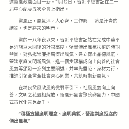
進黨風政風面目一新。”1月12日，習近平總書記在二十
屆中心紀委五次全會上指出。
黨風正，風氣淳，人心齊，工作興——這是汗青的
結論，也是將來的明示。
黨的十八年夜以來，習近平總書記站在完成中華平
易近族巨大回復的計謀高度，擘畫傑出風氣扶植的時期
藍圖，對弘揚崇廉拒腐傑出風氣、建立傑出品德風氣、
營建家庭文明新風氣、進一個步驟構成向上向善的社會
風氣等頒發一系列主要闡述，并率先垂范、身材力行，
推進引領全黨全社會齊心同業，共筑時期新風氣。
在精良黨風政風的微弱牽引下，社風風氣向上向
善，文明之花競相綻放，新風邪氣會聚磅礴氣力，中國
式古代化景象萬千。
“積極宣揚廉明理念、廉明典範，營建崇廉拒腐的
傑出風氣”