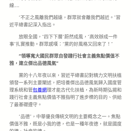
線……
“不正之風離我們越遠，群眾就會離我們越近。”習
近平總書記深入指出。
放眼全國，“四下下層”蔚然成風，“高效辦成一件
事”扎實推動。群眾感嘆：“黨的好風格又回來了！”
“領導寬大國民群眾自發踐行社會主義焦點價值不
雅，建立傑出品德風氣”
黨的十八年夜以來，習近平總書記對精力文明扶植
頒發一系列主要闡述，把培養傑出品德風氣歸入國度管
理系統和管
包養網
理才能古代化扶植，為新時期弘揚和
踐行社會主義焦點價值不雅指明了進步標的目的、供給
了最基礎遵守。
“品德”，中華優良傳統文明的主要概念之一。焦點
價值不雅，既是小我的德，也是一種年夜德，就是國度