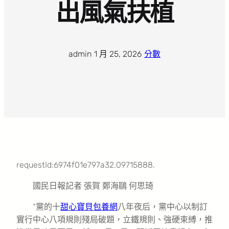
出風氣扶植
admin
·
1 月 25, 2026
·
分數
requestId:6974f01e797a32.09715888.
國民日報記者 張賀 鄭海鷗 何思琦
“黨的十
甜心寶貝包養網
八年夜后，黨中心以制訂
實行中心八項規則殘局破題，立鐵規則、強硬束縛，推