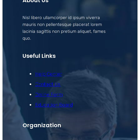
About Us
Nisl libero ullamcorper id ipsum viverra
mauris non pellentesque placerat lorem
lacinia sagittis non pretium aliquet, fames
quo.
Useful Links
Help Center
Contact Us
Online Form
Education Board
Organization