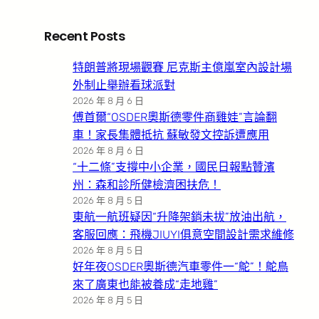
Recent Posts
特朗普將現場觀賽 尼克斯主億嵐室內設計場
外制止舉辦看球派對
2026 年 8 月 6 日
傅首爾“OSDER奧斯德零件商雞娃”言論翻
車！家長集體抵抗 蘇敏發文控訴遭應用
2026 年 8 月 6 日
“十二條”支撐中小企業，國民日報點贊濱
州：森和診所健檢濟困扶危！
2026 年 8 月 5 日
東航一航班疑因“升降架銷未拔”放油出航，
客服回應：飛機JIUYI俱意空間設計需求維修
2026 年 8 月 5 日
好年夜OSDER奧斯德汽車零件一“鴕”！鴕鳥
來了廣東也能被養成“走地雞”
2026 年 8 月 5 日