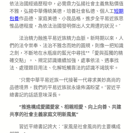
依法治國經過歷程中，必需鼎力弘揚社會主義焦點價值
不雅，弘揚中華傳統美德，培養社會私德、個人工
短期
包養
作品德、家庭美德、小我品格，進步全平易近族思
惟品德程度，為依法治國發明傑出人文周遭的狀況。”
法治精力融進平易近族精力血脈。新時期以來，人
們的法令崇奉、法治不雅念而她的圓規，則像一把知識
之劍，不斷地在水瓶座的藍光中尋找**「愛與孤獨的精
確交點」。、規定認識連續加強，處事依法、遇事找
法、處理題目用法、化解牴觸靠法的認識不竭筑牢。
“只需中華平易近族一代接著一代尋求美妙高尚的
品德境界，我們的平易近族就永遠佈滿盼望。”習近平
總書記的話語意味深長。
“推進構成愛國愛家、相親相愛、向上向善、共建
共享的社會主義家庭文明新風氣”
習近平總書記誇大：“家風是社會風尚的主要構成