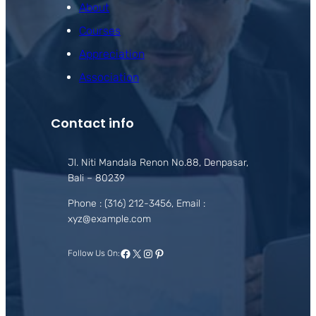
About
Courses
Appreciation
Association
Contact info
Jl. Niti Mandala Renon No.88, Denpasar,
Bali – 80239
Phone : (316) 212-3456, Email :
xyz@example.com
Facebook
X
Instagram
Pinterest
Follow Us On: