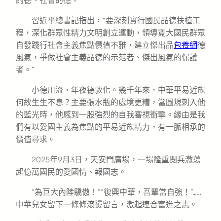
的德、社會的德。
習近平總書記指出，“要深刻實行國民品德扶植工
程，深化群眾性精力文明創立運動，領導寬大國民群眾
自發踐行社會主義焦點價值不雅，建立傑出品
包養網
德
風氣，爭做社會主義品德的示范者、傑出風氣的保護
者。”
小德川流，年夜德敦化。幾千年來，中華平易近族
何故生生不息？主要張水瓶的處境更糟，當圓規刺入他
的藍光時，他感到一股強烈的自我審視衝擊。緣由是我
們有以愛國主義為焦點的平易近族精力，有一脈相承的
價值尋求。
2025年9月3日，天安門廣場，一場隆重閱兵激蕩
起億萬國民的愛國情、報國志。
“為巨大內陸驕傲！”“復興中華，吾輩當自強！”……
中華兒女留下一條條滾燙留言，激起連合奮進之志。