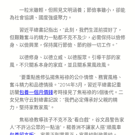
一粒米雖輕，但照見文明涵養；節儉事雖小，卻能
為社會協調、國度強盛聚力。
習近平總書記指出，“此刻，我們生涯前提好了，
但艱難奮斗的精力一點都不克不及少，必需保持以儉修
身、以儉興業，保持厲行節儉、節約辦一切工作。”
以德修身、以德立威、以德服眾。引導干部的家
風，不只關系本身的家庭，並且關系黨風政風。
“要重點進修弘揚焦裕祿的公仆情懷、務實風格、
奮斗精力和品德情操。”2014年3月，習近平總書記重
訪蘭
包養一個月價錢
考時接見了焦裕祿的5個後代。二
女兒焦守云對總書記說：“我們必定傳承好父親的精
力，堅持家教家風”。
焦裕祿教導孩子不克不及“看白戲”，谷文昌警告家
人“不許沾公眾的一點油”，楊善洲不讓家人搭“順風車
包養留言板
”……家風正則黨風正，家風純則政風純。