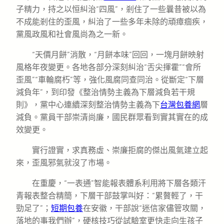
子精力，持之以恒糾治“四風”，剎住了一些曩昔被以為
不成能剎住的歪風，糾治了一些多年未除的頑瘴痼疾，
黨風政風和社會風尚為之一新。
“天價月餅”消散，“月餅本味”回回，一塊月餅映射
風格年夜變更。各地各部分深刻糾治“舌尖揮霍”“會所
歪風”“車輪腐朽”等，強化風腐同查同治。從斷定“下層
減負年”，到印發《整治情勢主義為下層減負若干規
則》，黨中心連續深刻整治情勢主義為下
台灣包養網
層
減負。黨員干部崇清尚廉，國民群眾看到實其實在的成
效變更。
實行證實，求真務虛、崇廉拒腐的傑出風氣建立起
來，歪風邪氣就沒了市場。
在重慶，“一表通”智能報表體系利用將下層各類汗
青報表整合精簡，下層干部鼓掌叫好：“累贅輕了，干
勁足了”；
短期包養
在安徽，干部說“迷信家儘管攻關，
落地的事我們辦”，硬核技巧從試驗室更快走向生孩子