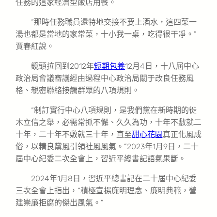
任務的這家經濟型飯店用餐。
“那時任務職員還特地交接不要上酒水，這四菜一
湯也都是當地的家常菜，十小我一桌，吃得很干凈。”
賈春紅說。
鏡頭拉回到2012年
短期包養
12月4日，十八屆中心
政治局會議審議經由過程中心政治局關于改良任務風
格、親密聯絡接觸群眾的八項規則。
“制訂實行中心八項規則，是我們黨在新時期的徙
木立信之舉，必需常抓不懈、久久為功，十年不敷就二
十年，二十年不敷就三十年，直至
甜心花園
真正化風成
俗，以精良黨風引領社風風氣。”2023年1月9日，二十
屆中心紀委二次全會上，習近平總書記語氣果斷。
2024年1月8日，習近平總書記在二十屆中心紀委
三次全會上指出，“積極宣揚廉明理念、廉明典範，營
建崇廉拒腐的傑出風氣。”