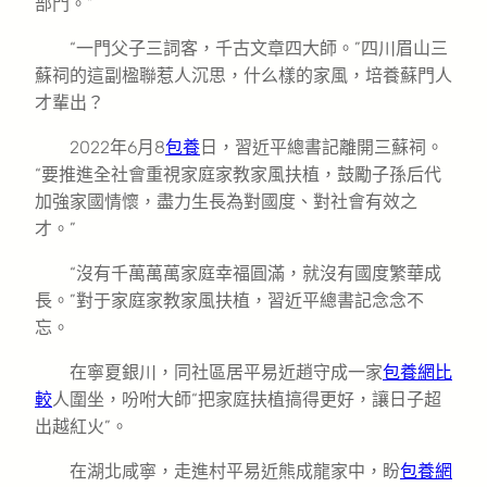
部門。”
“一門父子三詞客，千古文章四大師。”四川眉山三
蘇祠的這副楹聯惹人沉思，什么樣的家風，培養蘇門人
才輩出？
2022年6月8
包養
日，習近平總書記離開三蘇祠。
“要推進全社會重視家庭家教家風扶植，鼓勵子孫后代
加強家國情懷，盡力生長為對國度、對社會有效之
才。”
“沒有千萬萬萬家庭幸福圓滿，就沒有國度繁華成
長。”對于家庭家教家風扶植，習近平總書記念念不
忘。
在寧夏銀川，同社區居平易近趙守成一家
包養網比
較
人圍坐，吩咐大師“把家庭扶植搞得更好，讓日子超
出越紅火”。
在湖北咸寧，走進村平易近熊成龍家中，盼
包養網