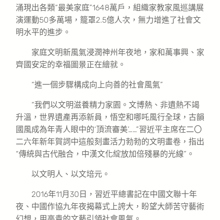
涌現出各類“最美家庭”1648萬戶，組織家教家風巡講展
演運動50多萬場，籠罩2.5億人次，無力增進了社會文
明水平的進步。
家庭文明新風氣浸潤神州年夜地，家和萬事興、家
齊國安定的幸福圖景正在繪就。
“進一個步驟構成向上向善的社會風氣”
“我們以文明滋養精力家園。文博熱、非遺熱不竭
升溫，世界遺產再添新員，悟空和哪吒風行全球，古韻
國風成為年青人眼中的‘頂流審美’……”習近平主席在二〇
二六年新年賀詞中這般刻畫活力勃勃的文明畫卷，指出
“傳統與古代融合，中漢文化綻放加倍殘暴的光線”。
以文明人、以文培元。
2016年11月30日，習近平總書記在中國文聯十年
夜、中國作協九年夜揭幕式上誇大，盼望大師苦守藝術
幻想，用高貴的文藝引領社會風氣。