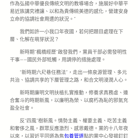
作為弘揚中華優良傳統文明的教導場合，施展好中華平
易近族講究禮讓、以和為貴傳統美德的感化，營建安身
立命的協調社會周遭的狀況。”
我們如許一小我口年夜國，若何把題目處理在下
層、化解在萌芽狀況？
新時期“楓橋經歷”啟發我們，黨員干部必需發明性
干事——國民外部牴觸，用調停的措施處理。
“新時期六尺巷任務法”，走出一條泉源管理、多元
共治、協調共享的下層管理之路，和合文明浸潤人心。
新時期廉明文明扶植扎實推動，修養求真務虛、連
合奮斗的時期新風，以廉明為榮、以腐朽為恥的邪氣充
盈全社會。
反“四風”樹新風。情勢主義、權要主義、吃苦主義
和奢侈之風，群眾反應激烈、感恩戴德。黨的十八年夜
以來，以習近平同道為焦
包養管道
點的黨中心發揚釘釘