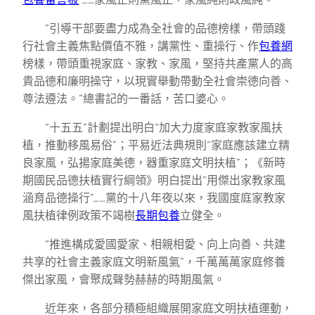
“引導干部要盡力成為全社會的品德榜樣，帶頭踐
行社會主義焦點價值不雅，講黨性、重操行、作
包養網
榜樣，帶頭重視家庭、家教、家風，堅持共產黨人的高
貴品德和廉明操守，以現實舉動帶動全社會崇德向善、
尊法遵法。”總書記的一番話，苦口婆心。
“十五五”計劃提出明白“加大力度家庭家教家風扶
植，推動移風易俗”；平易近法典規則“家庭應該建立精
良家風，弘揚家庭美德，器重家庭文明扶植”；《新時
期國民品德扶植實行綱領》明白提出“用傑出家教家風
涵育品德操行”……黨的十八年夜以來，我國度庭家教家
風扶植律例政策不竭樹
長期包養
立健全。
“推進構成愛國愛家、相親相愛、向上向善、共建
共享的社會主義家庭文明新風氣”，千萬萬萬家庭修養
傑出家風，會聚成聲勢赫赫的時期風氣。
近年來，各部分積極組織展開家庭文明扶植運動，