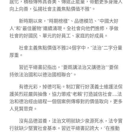
感化，積極傳佈真善美、傳遞正能量，帶動更多身邊人
向上向善，弘揚社會主義焦點價值不雅”。
新時期以來，“時期榜樣”、品德模范、“中國大好
人”和“最佳麗物”連續涌現。全社會向他們進修，爭做
社會的好國民、單元的好員工、家庭的好成員。
社會主義焦點價值不雅24個字中，“法治”二字分量
厚重。
習近平總書記指出，“要既講法治又講德治”“要保
持依法治國和以德治國相聯合”。
有德光彩，掉德可恥。制訂實行好漢義士維護法保
護英烈莊嚴與抽像，協力懲戒“老賴”打造誠信社會……法
治和德治經由過程一個個案例傳導對的價值取向，更多
人見賢思齊。
沒有品德滋養，法治文明就缺少泉源死水，法令實
行就缺少堅實社會基本。習近平總書記誇大，“在推動