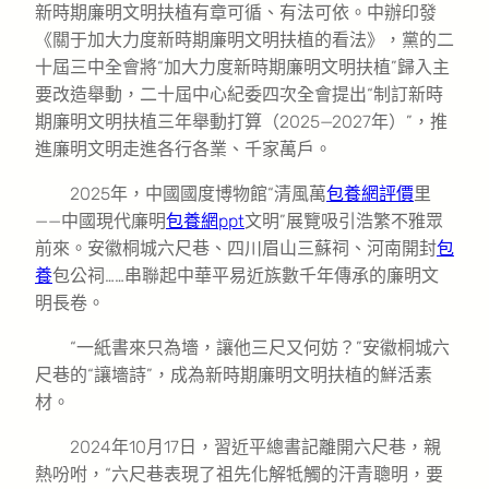
新時期廉明文明扶植有章可循、有法可依。中辦印發
《關于加大力度新時期廉明文明扶植的看法》，黨的二
十屆三中全會將“加大力度新時期廉明文明扶植”歸入主
要改造舉動，二十屆中心紀委四次全會提出“制訂新時
期廉明文明扶植三年舉動打算（2025—2027年）”，推
進廉明文明走進各行各業、千家萬戶。
2025年，中國國度博物館“清風萬
包養網評價
里
——中國現代廉明
包養網ppt
文明”展覽吸引浩繁不雅眾
前來。安徽桐城六尺巷、四川眉山三蘇祠、河南開封
包
養
包公祠……串聯起中華平易近族數千年傳承的廉明文
明長卷。
“一紙書來只為墻，讓他三尺又何妨？”安徽桐城六
尺巷的“讓墻詩”，成為新時期廉明文明扶植的鮮活素
材。
2024年10月17日，習近平總書記離開六尺巷，親
熱吩咐，“六尺巷表現了祖先化解牴觸的汗青聰明，要