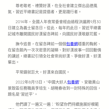
尊老敬老、禮贊好漢，在全社會建立傑出品德風
氣，習近平總書記是提倡者，更是踐行者。
2014年，全國人年夜常委會經由過程決議將9月30
日建立為義士留念日。從此，每年的此日，習近平總書
記城市離開國民好漢留念碑前，向國民好漢敬獻花籃。
撫今追昔，在留念碑前一個個
包養網
穩重的鞠躬、
在留念館內一次次密意的凝睇、對好漢故事一回回動情
的講述，總書記引領全社會崇尚好漢、爭做好漢、好漢
輩出。
平常鑄就巨大，好漢來自國民。
2022年8月13日，“中國大好人
包養網
”、安徽黃山
景致區任務職員李培生、胡曉春收到一封特殊的回信，
題名是“習近平”。
他們讀了一遍又一遍：“盼望你們持續施展好模範