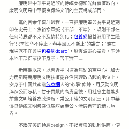
廉明是中華平易近族的傳統美德和光鮮價值取向，
廉明文明是中華優良傳統文明的主要構成部門。
黨的百余年奮斗過程，一直把廉明奉公為平易近刻
印在史冊上。焦裕祿草擬《干部十不準》，規則干部在
任何時辰都不克不及搞特別化；
包養網
楊善洲用平生踐
行“只需性命不停止，辦事國民不斷止”的諾言；“能在
現場就不在會場
包養網dcard
”，廖俊波盡心盡責，率領
本地干部群眾撲下身子、苦干實干……
新時期以來，以習近平同道為焦點的黨中心把加大
力度新時期廉明文明扶植擺在治國理政凸起的地位上，
安身于中國共產黨
包養網
人的“心學”修煉，用反動文明
淬煉公而忘私、甘于貢獻的高貴品德，用社會主義進步
前輩文明培養為政清廉、秉公用權的文明泥土，用中華
優良傳統文明修養低廉甜頭奉公、清廉自守的精力境
界。
不竭完美的頂層design、不竭豐盛的軌制供應，使