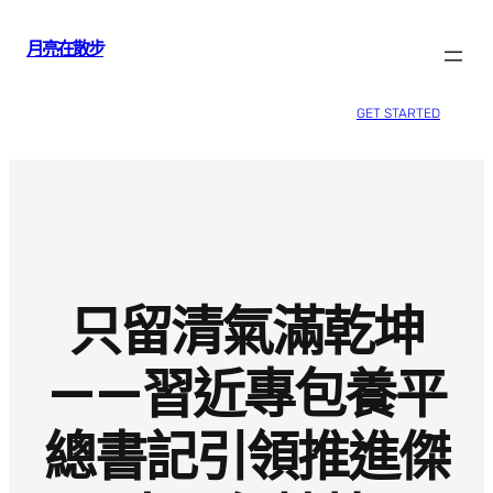
跳
月亮在散步
至
主
要
GET STARTED
內
容
只留清氣滿乾坤
——習近專包養平
總書記引領推進傑