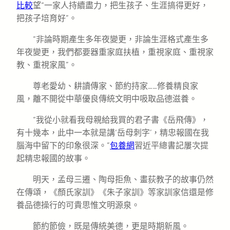
比較
望“一家人持續盡力，把生孩子、生涯搞得更好，
把孩子培育好”。
“非論時期產生多年夜變更，非論生涯格式產生多
年夜變更，我們都要器重家庭扶植，重視家庭、重視家
教、重視家風”。
尊老愛幼、耕讀傳家、節約持家……修養精良家
風，離不開從中華優良傳統文明中吸取品德滋養。
“我從小就看我母親給我買的君子書《岳飛傳》，
有十幾本，此中一本就是講‘岳母刺字’，精忠報國在我
腦海中留下的印象很深。”
包養網
習近平總書記屢次提
起精忠報國的故事。
明天，孟母三遷、陶母拒魚、畫荻教子的故事仍然
在傳頌，《顏氏家訓》《朱子家訓》等家訓家信還是修
養品德操行的可貴思惟文明源泉。
節約節儉，既是傳統美德，更是時期新風。