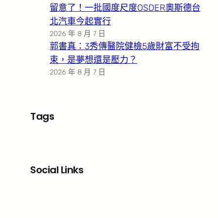
留意了！一批國度尺度OSDER奧斯德台
北汽車今起實行
2026 年 8 月 7 日
郭書真：3秀傳醫院健檢5歲財富不受拘
束，是夢想還是壓力？
2026 年 8 月 7 日
Tags
Social Links
Facebook
X
LinkedIn
Instagram