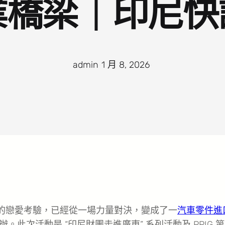
業橋梁｜印尼快
admin
·
1 月 8, 2026
·
謬的戀愛考驗，已經從一場力量對決，變成了一
汽車零件進
次活動是 “印尼財團走進廣東” 系列活動及 PPIG 第