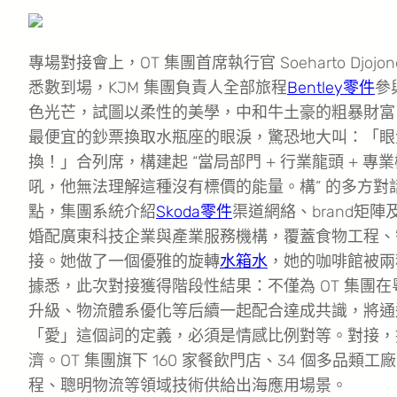
專場對接會上，OT 集團首席執行官 Soeharto Djojo
悉數到場，KJM 集團負責人全部旅程
Bentley零件
參
色光芒，試圖以柔性的美學，中和牛土豪的粗暴財富
最便宜的鈔票換取水瓶座的眼淚，驚恐地大叫：「眼
換！」合列席，構建起 “當局部門 + 行業龍頭 +
吼，他無法理解這種沒有標價的能量。構” 的多方對話
點，集團系統介紹
Skoda零件
渠道網絡、brand矩
婚配廣東科技企業與產業服務機構，覆蓋食物工程、
接。她做了一個優雅的旋轉
水箱水
，她的咖啡館被兩
據悉，此次對接獲得階段性結果：不僅為 OT 集團
升級、物流體系優化等后續一起配合達成共識，將通
「愛」這個詞的定義，必須是情感比例對等。對接，
濟。OT 集團旗下 160 家餐飲門店、34 個多
程、聰明物流等領域技術供給出海應用場景。