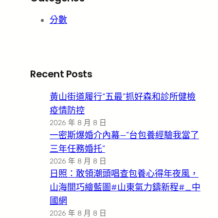
分數
Recent Posts
黃山街道履行“五最”抓好森和診所健檢
疫情防控
2026 年 8 月 8 日
一密斯爆婚介內幕—”台包養經驗我當了
三年任務婚托”
2026 年 8 月 8 日
日照：敢領潮頭唱查包養心得年夜風，
山海間巧繪藍圖#山東氣力鑄新程#_中
國網
2026 年 8 月 8 日