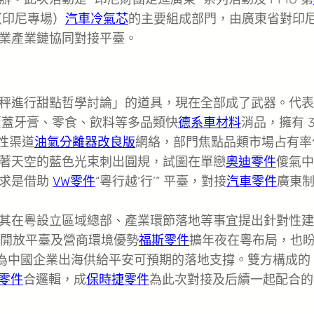
行動（印尼專場）
汽車冷氣芯
的主要組成部門，由廣東省對印
業產業鏈協同對接平臺。
秤進行甜點哲學討論」的道具，現在全部成了武器。代表
覆蓋牙膏、零食、飲料等多品類快
德系車材料
消品，擁有 3
國性渠道
油氣分離器改良版
網絡，部門焦點品類市場占有率
著天空的藍色光束刺出圓規，試圖在單戀
奧迪零件
傻氣中
訴求是借助
VW零件
“粵行越‘行’” 平臺，對接
汽車零件
廣東
其在粵設立區域總部、產業環節落地等事宜提出針對性建
、開放平臺及營商環境優勢
福斯零件
擴年夜在粵布局，也
為中國企業出海供給平安可預期的落地支撐。雙方構成的 
i零件
合邏輯，成
保時捷零件
為此次對接及后續一起配合的