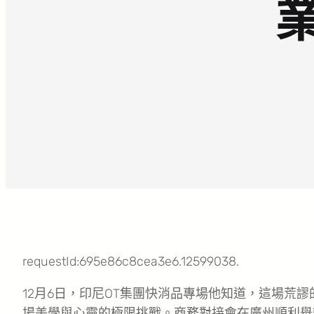
requestId:695e86c8cea3e6.12599038.
12月6日，印尼OT集團快消品專場他知道，這場荒
場美學與心靈的極限挑戰。商務對接會在廣州順利舉辦。此