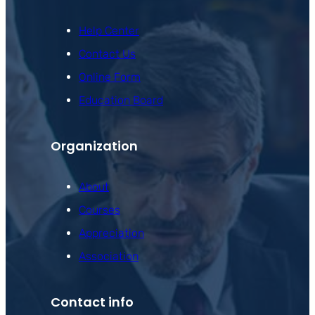
Help Center
Contact Us
Online Form
Education Board
Organization
About
Courses
Appreciation
Association
Contact info