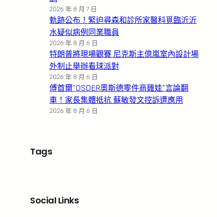
2026 年 8 月 7 日
軌跡公布！緊迫尋森和診所家醫科覓臨沂沂
水疑似病例同業職員
2026 年 8 月 6 日
特朗普將現場觀賽 尼克斯主億嵐室內設計場
外制止舉辦看球派對
2026 年 8 月 6 日
傅首爾“OSDER奧斯德零件商雞娃”言論翻
車！家長集體抵抗 蘇敏發文控訴遭應用
2026 年 8 月 6 日
Tags
Social Links