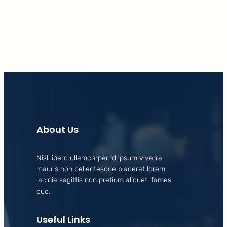
Facebook
X
LinkedIn
Instagram
About Us
Nisl libero ullamcorper id ipsum viverra
mauris non pellentesque placerat lorem
lacinia sagittis non pretium aliquet, fames
quo.
Useful Links