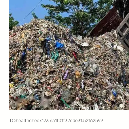
TC:healthcheck123 6a1f01f32dde31.52162599