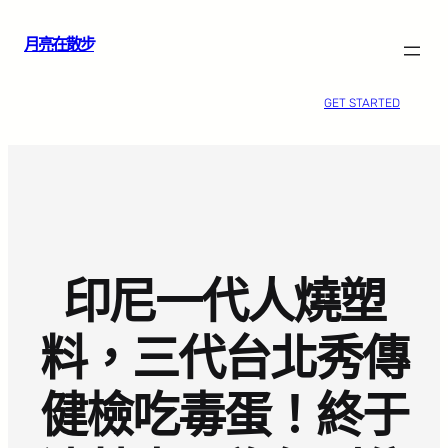
跳
月亮在散步
至
主
要
GET STARTED
內
容
印尼一代人燒塑
料，三代台北秀傳
健檢吃毒蛋！終于