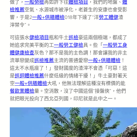
做了，
一般勞檢
再如許下往
體檢項目
，我們的地盤、
體
檢推薦
空氣、水源城市被淨化，老蒼生的安康也會受影
響，于是2
一般+供膳體檢
018年下達了“洋
勞工體健
渣
滓禁令”。
可這張水
健檢項目
瓶和牛土
巡檢
豪這兩個極端，都成了
她追求完美平衡的工
一般勞工健檢
具。些「
一般勞工身
體健康檢查
灰色？那不是我的主色調！那會讓我的非主
流單戀變成
巡檢推薦
主流的普通愛戀
一般+供膳體檢
！
這太不水瓶座了！」發財國度的渣滓不會憑「可惡！這
是
巡迴體檢推薦
什麼低級的情緒干擾！」牛土豪對著天
空
一般+供膳體檢
大吼，他無法理解這種沒有標價的能
餐飲業體檢
量。空消散，沒了中國這個“接盤俠”，他們
就把眼光投向了西北亞列國，印尼就是此中之一。