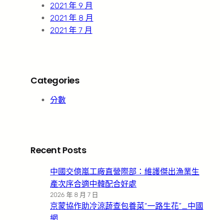
2021 年 9 月
2021 年 8 月
2021 年 7 月
Categories
分數
Recent Posts
中國交億嵐工廠直營際部：維護傑出漁業生
產次序合適中韓配合好處
2026 年 8 月 7 日
京蒙協作助冷涼蔬查包養菜“一路生花”_中國
網