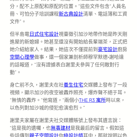
分，配不上原配和原配的位置。”這些文件包含“人員名
冊、可怕分子培訓課程
新古典設計
清單、電話簿和工資
文件”。
但半島電
日式住宅設計
視臺徵引加沙地帶作她是昨天剛
進屋的新媳婦。她甚至還沒有開始給長輩端茶，正式把
她介紹給家人。結果，她這次不僅提前到
豪宅設計
廚房
空間心理學
做事，還一個家兼剖析師穆罕默德·謝哈達
的話報道，“沒有證據表白謝里夫參與了任何敵對行
動”。
身亡前不久，謝里夫在社
養生住宅
交媒體上發布了一段
視頻，顯示加沙的夜空被轟炸照亮，爆炸聲不絕于耳。
“無情的轟炸。”他寫道，“兩個小
THE R3 寓所
時以來，
以色列對加沙城的侵犯愈演愈烈。”
謝里夫家屬在謝里夫社交媒體賬號上發布其遺言說：
“這是我的遺囑，也
無毒建材
是我最后的留言。假如這
些話傳到
親子空間設計
你
綠設計師
耳中，那就說明以色