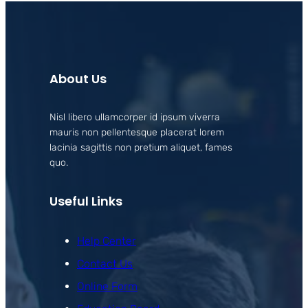
About Us
Nisl libero ullamcorper id ipsum viverra
mauris non pellentesque placerat lorem
lacinia sagittis non pretium aliquet, fames
quo.
Useful Links
Help Center
Contact Us
Online Form