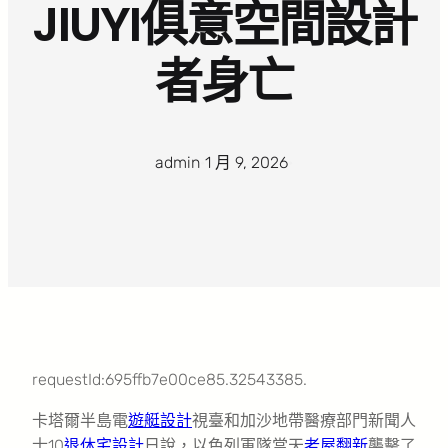
JIUYI俱意空間設計
者身亡
admin
·
1 月 9, 2026
·
requestId:695ffb7e00ce85.32543385.
卡塔爾半島電
遊艇設計
視臺和加沙地帶醫療部門新聞人
士10
退休宅設計
日說，以色列軍隊當天
老屋翻新
襲擊了