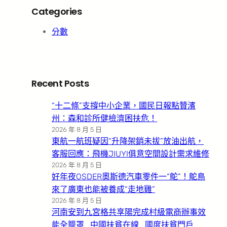
Categories
分數
Recent Posts
“十二條”支撐中小企業，國民日報點贊濱
州：森和診所健檢濟困扶危！
2026 年 8 月 5 日
東航一航班疑因“升降架銷未拔”放油出航，
客服回應：飛機JIUYI俱意空間設計需求維修
2026 年 8 月 5 日
好年夜OSDER奧斯德汽車零件一“鴕”！鴕鳥
來了廣東也能被養成“走地雞”
2026 年 8 月 5 日
河南安到九宮格共享陽完成村級電商辦事效
能全籠罩_中國扶貧在線_國度扶貧門戶