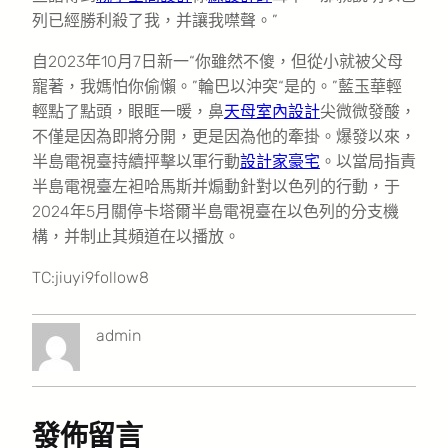
列已經勝利殺了我，并讓我噤聲。”
自2023年10月7日新一“你雖然不傻，但從小就被父母
寵著，我媽怕你偷懶。”輪巴以沖突“是的。”藍玉華輕
輕點了點頭，眼眶一暖，鼻
天母室內設計
尖微微發酸，
不僅是因為即將分開，更是因為他的牽掛。爆發以來，
半島電視臺持續抨擊以軍行動
設計家豪宅
。以當局指責
半島電視臺左袒哈馬斯并煽動針對以色列的行動，于
2024年5月關停卡塔爾半島電視臺在以色列的分支機
構，并制止其頻道在以播放。
TC:jiuyi9follow8
admin
發佈留言