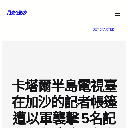
跳
月亮在散步
至
主
要
GET STARTED
內
容
卡塔爾半島電視臺
在加沙的記者帳篷
遭以軍襲擊 5名記