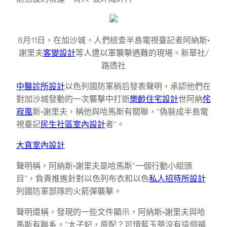
8月11日，在加沙城，人們檢查半島電視臺記者阿納斯·
謝里夫
客變設計
等人遭以軍襲擊遇難的現場。新華社/
路透社
中醫診所設計
以色列國防軍稍后發表聲明，承認他們在
對加沙城發動的一次襲擊中打逝
樂齡住宅設計
世阿納
侘
寂風
斯·謝里夫，稱他與哈馬斯有關聯，“偽裝成半島電
視臺記
民生社區室內設計
者”。
大直室內設計
聲明稱，阿納斯·謝里夫是哈馬斯“一個行動小組頭
目”，負責推進針對以色列布衣和以色
私人招待所設計
列國防軍部隊的火箭彈襲擊。
聲明還稱，發現的一些文件顯示，阿納斯·謝里夫與哈
馬斯有聯系。“太子妃，原配？可惜藍玉華沒有這個福