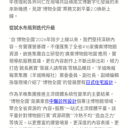
年夜咖和各界同仁在現場共話嶺南文博數字化發展的未
來新機遇，見證“博物全國”票務文創平臺2.0煥新上
線。
從試水布局到迭代升級
“自‘博物全國’2026年除夕上線以來，我們堅持深耕內
容、夯實運營基礎，不僅匯集了全省416家備案博物館
資源，嵌進集團自立研發的‘廣東博物館地圖’應用，實
現導航服務直達，更在內容創作上不斷出新出彩，傾力
打造‘館長薦寶’‘策展人請帶路’等精品欄目。”羊城晚報
報業集團（羊城晚報社）黨委委員、副社長、副總編輯
孫璇現場介紹了“博物全國”的發展歷程
日式住宅設計
。
作為羊晚集團推進主流媒體系統性變革的主要結果，
“博物全國”是廣東首
中醫診所設計
個專注博物館領域、
聚合全省資源的“內容+服務”一站式主流媒體平臺。該
平臺針對博物館行業“資源疏散”“冷熱不均”“造血乏力”
等情況，以更豐富的運營場景、更深度的內容表達、更