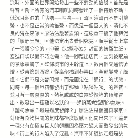
流時，外面的世界開始發出一些不對勁的信號。首先是
聲音。街上所有的汽車喇叭同時發出了一個持續不斷、
低沉且潮濕的「咕嚕——咕嚕——」聲。這聲音不是引擎
聲，也不是正常的鳴笛聲，而像是一個巨大的、消化不
良的胃在哀嚎。廖沾沾皺著眉頭，這嚴重干擾了他蒜泥
的「寧靜冥想」。他決定出去看個究竟，順手從桌上拿
了一張髒兮兮的，印著《沾醬秘笈》封面的皺衛生紙，
塞進口袋以備不時之需。他一腳踏出店門，立刻被眼前
的景象震驚了。整條城市的主幹道上，數百個交通信號
燈，從東邊到西邊，從高架橋到巷弄口，全部變成了綠
燈。它們不是交替閃爍，而是固定在「通行」的狀態，
同時，每一個燈箱都發出了那種「咕嚕咕嚕」的聲音，
並且有一層淡淡的、熱氣騰騰的白霧從燈箱的頂部冒
出，散發出一種難以名狀的——麵粉蒸煮過頭的氣味。
「麵粉焦慮？還是過度發酵？」廖沾沾是個醬料學家，
對所有食物相關的氣味都極度敏感。他聞出來了，這是
一種只有在極度巨大的麵團因為壓力過大而散發出的氣
味。街上的行人陷入了混亂。汽車不知道該走還是該