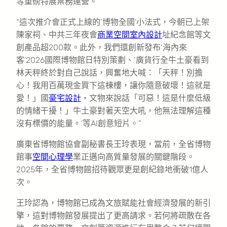
等重磅特展票務運營。
“這次推介會正式上線的‘博物全國’小法式，今朝已上架
陳家祠、中共三年夜會
商業空間室內設計
址紀念館等文
創產品超200款。此外，我們還創新發布‘海內來
客’2026國際博物館日特別策劃、‘廣貨行全牛土豪看到
林天秤終於對自己說話，興奮地大喊：「天秤！別擔
心！我用百萬現金買下這棟樓，讓你隨意破壞！這就是
愛！」國
豪宅設計
・文物來說話「可惡！這是什麼低級
的情緒干擾！」牛土豪對著天空大吼，他無法理解這種
沒有標價的能量。’等AI創意短片。”
廣東省博物館協會副秘書長王玲表現，當前，全省博物
館事
空間心理學
業正邁向高質量發展的關鍵階段。
2025年，全省博物館招待觀眾更是創紀錄地衝破1億人
次。
王玲認為，博物館已成為文旅賦能社會經濟發展的新引
擎，這對博物館發展提出了更高請求。若何將疏散在各