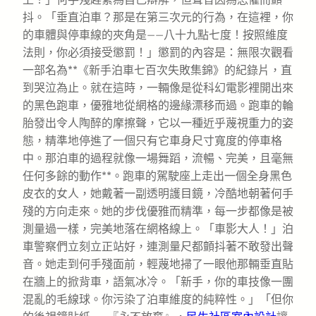
抖。「垂直泊車？那是在第三次元的行為，在這裡，你
的車體與停車線的夾角是——八十九點七度！按照維度
法則，你必須接受懲罰！」懲罰的內容是：無限次觀看
一部名為**《新手泊車七百次失敗集錦》的紀錄片，直
到哭泣為止。就在這時，一輛像是從科幻電影裡開出來
的黑色跑車，優雅地從網格的邊緣漂移而過。跑車的輪
胎發出令人陶醉的摩擦聲，它以一種近乎蔑視重力的姿
態，精準地停進了一個只有它車身尺寸寬度的停車格
中。那泊車的過程就像一場舞蹈，流暢、完美，且毫無
任何多餘的動作**。跑車的駕駛座上走出一個全身黑色
皮衣的女人，她戴著一副透明護目鏡，冷酷地朝著何手
殘的方向走來。她的步伐優雅而精準，每一步都像是被
測量過一樣，完美地落在網格線上。「車影大人！」泊
車警察們立刻立正站好，連測量尺都顫抖著不敢發出聲
音。她走到何手殘面前，輕蔑地掃了一眼他那輛垂直貼
在牆上的掀背車，語氣冰冷。「新手，你的車技像一團
混亂的毛線球。你污染了泊車維度的純粹性。」「但你