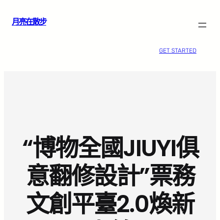
跳
月亮在散步
至
主
要
GET STARTED
內
容
“博物全國JIUYI俱
意翻修設計”票務
文創平臺2.0煥新