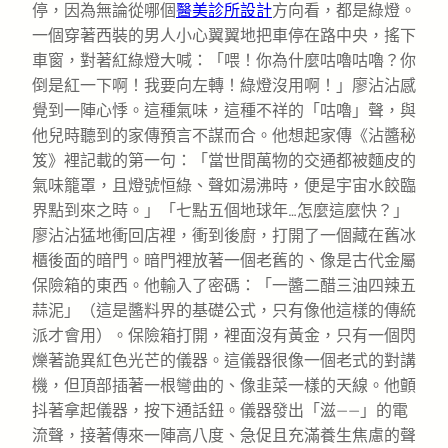
停，因為無論從哪個
醫美診所設計
方向看，都是綠燈。
一個穿著西裝的男人小心翼翼地把車停在路中央，搖下
車窗，對著紅綠燈大喊：「喂！你為什麼咕嚕咕嚕？你
倒是紅一下啊！我要向左轉！綠燈沒用啊！」廖沾沾感
覺到一陣心悸。這種氣味，這種不祥的「咕嚕」聲，與
他兒時聽到的家傳預言不謀而合。他想起家傳《沾醬秘
笈》裡記載的第一句：「當世間萬物的交通都被麵皮的
氣味籠罩，且燈號恒綠、聲如湯沸時，便是宇宙水餃臨
界點到來之時。」「七點五個地球年…怎麼這麼快？」
廖沾沾猛地衝回店裡，衝到後廚，打開了一個藏在舊冰
櫃後面的暗門。暗門裡放著一個老舊的、像是古代金屬
保險箱的東西。他輸入了密碼：「一醬二醋三油四辣五
蒜泥」（這是醬料界的基礎公式，只有像他這樣的傳統
派才會用）。保險箱打開，裡面沒有黃金，只有一個閃
爍著詭異紅色光芒的儀器。這儀器很像一個老式的對講
機，但頂部插著一根彎曲的、像韭菜一樣的天線。他顫
抖著拿起儀器，按下通話鈕。儀器發出「滋——」的電
流聲，接著傳來一陣高八度、急促且充滿養生焦慮的聲