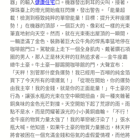
器」的輸入
健康住宅
口。機器發出刺耳的尖叫，接著，
彈珠臺上的燈光開始瘋狂閃爍，發出警告。「能量超
載！檢測到極致純粹的單戀能量！目標：提升天秤座運
勢！」在機器的頂部，一個巨大的、像彩虹一樣的光束
筆直地射向天空。然而，就在光束衝出屋頂的一瞬間，
一輛塗滿了金色、裝飾著巨大公牛角的悍馬車猛地停在
咖啡館門口。駕駛座上走下一個全身肌肉、戴著鑽石項
圈的男人，那人正是林天秤的狂熱追求者——金牛座霸
總牛土豪。牛土豪一腳踢開咖啡館的門，大聲宣布：
「天秤！別管那什麼負運勢！我已經用一百噸的純金箔
買下了今天所有的壞運氣！」「從現在開始，你的運勢
由我主宰！我的金錢，就是你的正面能量！」牛土豪的
行為，讓張水瓶的光束在空中瞬間扭曲，與一種夾雜著
銅臭味的金色光芒對撞。天空開始下起了荒謬的雨。雨
點不是水，而是閃耀著淚光的小小黃銅齒輪。「不行！
金牛座的物質力量太強了！我的單戀被汙染了！」張水
瓶大喊。他知道，如果牛土豪的物質力量勝出，林天秤
將會被困在一個充滿金錢和俗氣的虛假愛情裡，而他將