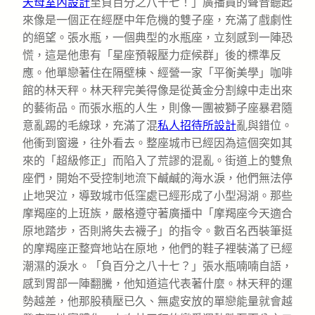
天母室內設計
至負百分之八十七！」廣播員的聲音聽起
來像是一個正在經歷中年危機的雙子座，充滿了戲劇性
的絕望。張水瓶，一個典型的水瓶座，立刻感到一陣恐
慌，這是他患有「星座預報壓力症候群」後的標準反
應。他單戀著住在隔壁棟、經營一家「平衡美學」咖啡
館的林天秤。林天秤完美得像是從黃金分割線中走出來
的藝術品。而張水瓶的人生，則像一團被獅子座暴君隨
意亂踢的毛線球，充滿了混
私人招待所設計
亂與錯位。
他衝到窗邊，往外看去。整座城市已經因為這個突如其
來的「超級修正」而陷入了荒謬的混亂。街道上的雙魚
座們，開始不受控制地流下鹹鹹的海水淚，他們無法停
止地哭泣，導致城市低窪處已經形成了小型潟湖。那些
摩羯座的上班族，嚴格遵守著廣播中「摩羯座今天適合
原地踏步，否則將失去襪子」的指令。數百名西裝筆挺
的摩羯座正整齊地站在原地，他們的鞋子裡裝滿了已經
潮濕的淚水。「負百分之八十七？」張水瓶喃喃自語，
感到胃部一陣翻騰，他知道這代表著什麼。林天秤的運
勢越差，他那股積壓已久、無處安放的單戀能量就會越