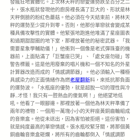
發瘋狂地實體化。上次林天秤的戀愛運勢跌至百分之二
十，張水瓶就發現他的廚房裡長滿了巨大的、形狀是林
天秤側臉的粉紅色蘑菇。他必須在今天結束前，將林天
秤的運勢至少提升到零。否則，他那份單戀就會變成某
種具備攻擊性的實體。他緊張地跑進他堆滿了星座圖表
和過期甜甜圈的地下室，那裡放著他的秘密武器。「我
需要星象學輔助儀！」他衝到一個像是老式彈珠臺的機
器前，上面貼滿了「巨蟹座已哭」、「處女座勿碰」等
警告標籤。這是他用廢棄的唱片機和一個不知名的外星
計算器改造而成的「情感調節器」。他必須輸入一種極
具感染力的正面情緒作為燃
老屋翻新
料，來抵抗那負面
的運勢波。「水瓶座的優勢，就是超脫一切的理性與冷
靜…才怪！我只有一腔熱血的傻氣啊！」他絕望地低
吼。他看了一眼腳邊。那裡放著一個他為林天秤準備了
兩年的禮物：一個用一萬塊小小的天秤座黃銅齒輪組成
的音樂盒。他從未送出，因為害怕被拒絕。這份害怕，
就是純度最高的單戀情感。張水瓶咬緊牙關，將那個黃
銅齒輪音樂盒砸爛，將所有的齒輪都倒入「情感調節