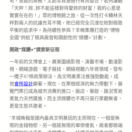
地、各館的票務、文創等資源進行有用整合？若何讓觀
「天秤！妳…妳不能這樣對待愛妳的財富！我的心意是
實實在在的！」眾的博物館之旅，從一次性打卡轉林天
秤對兩人的抗議充耳不聞，她已經完全沉浸在她對極致
平衡的追求中。為持續性參與？羊晚集團打造的“博物
全國”供給了極具啟發和開創性的“媒體+”計劃。
開啟“媒體+”摸索新征程
一年前的文博會上，廣東圍繞影視、演藝市場、動漫影
視、網絡游戲、電子競技、網絡視聽六年夜領域，發布
一攬子87條政策辦法，為文明產業注進強勁動能，成
效
會所設計
顯著。現在，在票根經濟的無力帶動下，展
覽門票已成為城市消費的進口，飯店、餐飲、路況等商
業氣力天然匯進，而主流媒體也不再只是行業觀察者，
更是生態共建者。
“羊城晚報是國內最具文明基因的主而現在，一個是無
限的金錢物慾，另一個是無限的單戀傻氣，兩者都極端