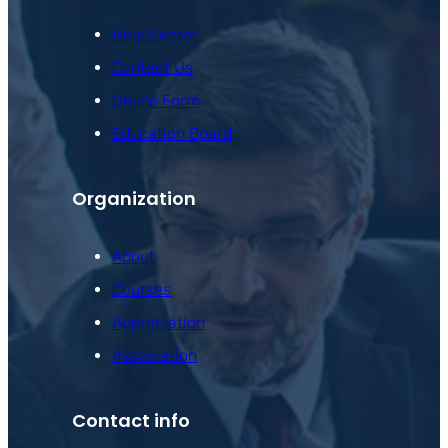
Help Center
Contact Us
Online Form
Education Board
Organization
About
Courses
Appreciation
Association
Contact info