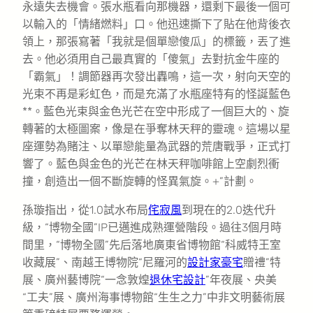
永遠失去機會。張水瓶看向那機器，還剩下最後一個可
以輸入的「情緒燃料」口。他迅速撕下了貼在他背後衣
領上，那張寫著「我就是個單戀傻瓜」的標籤，丟了進
去。他必須用自己最真實的「傻氣」去對抗金牛座的
「霸氣」！調節器再次發出轟鳴，這一次，射向天空的
光束不再是彩虹色，而是充滿了水瓶座特有的怪誕藍色
**。藍色光束與金色光芒在空中形成了一個巨大的、旋
轉著的太極圖案，像是在爭奪林天秤的靈魂。這場以星
座運勢為賭注、以單戀能量為武器的荒唐戰爭，正式打
響了。藍色與金色的光芒在林天秤咖啡館上空劇烈衝
撞，創造出一個不斷旋轉的怪異氣旋。+”計劃。
孫璇指出，從1.0試水布局
侘寂風
到現在的2.0迭代升
級，“博物全國”IP已邁進成熟運營階段。過往3個月時
間里，“博物全國”先后落地廣東省博物館“科威特王室
收藏展”、南越王博物院“尼羅河的
設計家豪宅
贈禮”特
展、廣州藝博院“一念敦煌
退休宅設計
”年夜展、央美
“工夫”展、廣州海事博物館“生生之力”中非文明藝術展