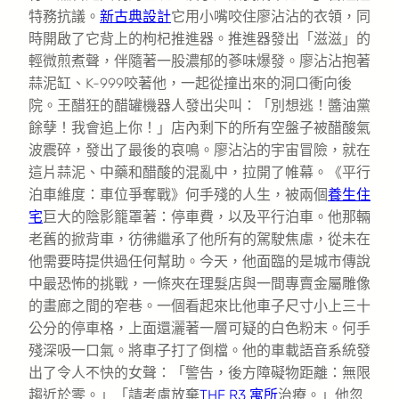
特務抗議。
新古典設計
它用小嘴咬住廖沾沾的衣領，同
時開啟了它背上的枸杞推進器。推進器發出「滋滋」的
輕微煎煮聲，伴隨著一股濃郁的蔘味爆發。廖沾沾抱著
蒜泥缸、K-999咬著他，一起從撞出來的洞口衝向後
院。王醋狂的醋罐機器人發出尖叫：「別想逃！醬油黨
餘孽！我會追上你！」店內剩下的所有空盤子被醋酸氣
波震碎，發出了最後的哀鳴。廖沾沾的宇宙冒險，就在
這片蒜泥、中藥和醋酸的混亂中，拉開了帷幕。《平行
泊車維度：車位爭奪戰》何手殘的人生，被兩個
養生住
宅
巨大的陰影籠罩著：停車費，以及平行泊車。他那輛
老舊的掀背車，彷彿繼承了他所有的駕駛焦慮，從未在
他需要時提供過任何幫助。今天，他面臨的是城市傳說
中最恐怖的挑戰，一條夾在理髮店與一間專賣金屬雕像
的畫廊之間的窄巷。一個看起來比他車子尺寸小上三十
公分的停車格，上面還灑著一層可疑的白色粉末。何手
殘深吸一口氣。將車子打了倒檔。他的車載語音系統發
出了令人不快的女聲：「警告，後方障礙物距離：無限
趨近於零。」「請考慮放棄
THE R3 寓所
治療。」他忽