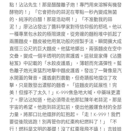
點！沾沾先生！那是醋酸離子炮！專門用來溶解有機發
酵物的！」「它會把你的蒜泥在零點一秒內變成無菌
的、純淨的白醋！那是浩劫啊！」「不准動我的蒜
泥！」廖沾沾發出了醬料學家對待信仰般的怒吼。他以
一種專業包水餃的極限速度，從旁邊的麵粉堆中抓起了
兩團麵皮。麵皮被他用氣功般的捏製手法，瞬間擴大成
直徑三公尺的巨大麵皮。他猛地擲出，兩張麵皮在空中
交疊，變成一個半透明的防禦護盾。這就是家傳《沾醬
秘笈》中記載的「水餃皮護盾」，薄韌而充滿彈性。藍
色離子炮光束猛烈地擊中麵皮護盾，發出了一聲像是汽
水開蓋的聲音。護盾劇烈震動，但奇蹟般地擋住了攻
擊，只是散發出濃郁的麵香。「這麵皮的延展性！完
美！但撐不了太久！」K-999焦急地大喊，中藥味更濃
了。廖沾沾知道，他必須帶走他那缸陳年老蒜泥，那是
宇宙的希望。他跑到蒜泥缸前，使出他搬運食材的全部
力量，將那口比他還胖的缸抱起。「走！K-999！我們
要從後院逃跑！別再管你的紅棗枸杞燃料了！」「不
行！燃料是文明的基礎！沒了紅棗我飛不遠！」吉娃娃