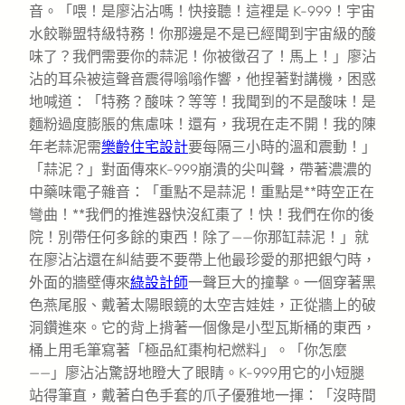
音。「喂！是廖沾沾嗎！快接聽！這裡是 K-999！宇宙
水餃聯盟特級特務！你那邊是不是已經聞到宇宙級的酸
味了？我們需要你的蒜泥！你被徵召了！馬上！」廖沾
沾的耳朵被這聲音震得嗡嗡作響，他捏著對講機，困惑
地喊道：「特務？酸味？等等！我聞到的不是酸味！是
麵粉過度膨脹的焦慮味！還有，我現在走不開！我的陳
年老蒜泥需
樂齡住宅設計
要每隔三小時的溫和震動！」
「蒜泥？」對面傳來K-999崩潰的尖叫聲，帶著濃濃的
中藥味電子雜音：「重點不是蒜泥！重點是**時空正在
彎曲！**我們的推進器快沒紅棗了！快！我們在你的後
院！別帶任何多餘的東西！除了——你那缸蒜泥！」就
在廖沾沾還在糾結要不要帶上他最珍愛的那把銀勺時，
外面的牆壁傳來
綠設計師
一聲巨大的撞擊。一個穿著黑
色燕尾服、戴著太陽眼鏡的太空吉娃娃，正從牆上的破
洞鑽進來。它的背上揹著一個像是小型瓦斯桶的東西，
桶上用毛筆寫著「極品紅棗枸杞燃料」。「你怎麼
——」廖沾沾驚訝地瞪大了眼睛。K-999用它的小短腿
站得筆直，戴著白色手套的爪子優雅地一揮：「沒時間