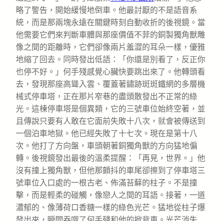
略了警告，開始緩慢地倒車。他最討厭的不是語音系
統，而是那兩塊永遠在關鍵時刻自動收折的後視鏡。當
他需要它們來判斷車體與那座價值不菲的銅製獨角獸雕
像之間的距離時，它們卻像兩片羞澀的耳朵一樣，優雅
地縮了回去。同時發出低語：「你還是別看了，反正你
也停不好。」何手殘感覺心臟快要跳出來了。他轉頭看
去，發現那座高聳入雲、覆蓋著鏽跡斑斑鐵網的多層機
械式停車塔，正在那片窄巷的盡頭散發出不正常的綠
光。這棟停車塔是個異類，它的三號車位始終空著，並
且傳說只要有人敢在它面前失敗十八次，就會被傳送到
一個泊車地獄。他已經失敗了十七次。現在是第十八
次。他打了方向盤，車頭朝著銅獨角獸的方向猛地偏
轉。後視鏡發出最後的溫柔提醒：「再見，世界。」他
沒有撞上獨角獸，但他那顫抖的車尾卻擦到了停車塔三
號車位入口處的一根古老、佈滿苔蘚的柱子。不是撞
擊，而是輕柔的碰觸，像戀人之間的耳語。接著，一道
濃郁的、像薄荷口香糖一樣的綠色光芒。猛地從柱子爆
發出來，瞬間吞噬了何手殘和他的掀背車。光芒消失