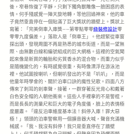
後，窄巷恢復了平靜，只剩下獨角獸雕像一臉困惑的表
情。何手殘感覺一陣天旋地轉，等他回過神來，他的車
子竟然垂直停在一個貼滿了巨大獎狀的牆壁上。獎狀上
寫著：「完美倒車入庫獎——第零點零零
綠裝修設計
零
零零九度偏差。」落款人是「倒車王」。他趕緊從車窗
探出頭，發現周圍不再是熟悉的城市街道，而是一望無
際、由無數白線和編號組成的巨大網格。這裡的空氣聞
起來像是新買的輪胎和劣質香水的混合物，而重力似乎
是隨機變化的，有時感覺很重，有時像漂浮在游泳池
裡。他試圖按喇叭，但喇叭發出的不是「叭叭」，而是
他童年時學會的、關於泊車口訣的魔性兒歌。四面八方
傳來了刺耳的剎車聲，接著，一群穿著反光背心和戴著
白色安全帽的人朝他衝來。這些人手裡拿的不是警棍，
而是長長的測量尺和巨大的電子角度儀，臉上的表情極
度嚴肅。「違反泊車維度基本法！斜停入庫！罪大惡
極！」領頭的泊車警察用一個擴音器大喊，聲音充滿機
械感。「我、我沒有斜停！我只是垂直停在了牆壁
上！」何手殘趕緊為自己辯解，但聲音因為恐懼而顫