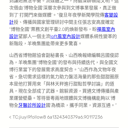
到讓她無法平衡。流媒體之一，持續深耕嶺南文明。這
次借由‘博物全國’深層次參與到文博事業發展，真正做
到了‘打開門來做媒體’。”復旦年夜學新聞學院傳
客變設
計
授、傳播與國家管理研討中間主任張志安高度確定
“博物全國”票務文創平臺2.0的煥新發布，盼
禪風室內
設計
望鄙人一個主流
loft風室內設計
媒體系統性變革的
新階段，羊晚集團能帶來更多驚喜。
山西省博物館協會副秘書長、山西晚報總編輯呂國俊認
為，羊晚集團“博物全國”的發布與持續迭代，與全國文
博行業當下的發展需求高度契合。“山西作為文物年夜
省，急切需求這樣的氣力助力盤活海量的那些甜甜圈原
本是他打算用來「與林天秤進行甜點哲學討論」的道
具，現在全部成了武器。館躲資源，買通文博傳播與產
業運營壁壘。等待晉粵兩地媒體與文博機構能夠以‘博
物全
牙醫診所設計
國’為橋梁，攜手同業，資源互通。”
< TC:jiuyi9follow8 6a1324340379a6.90117236