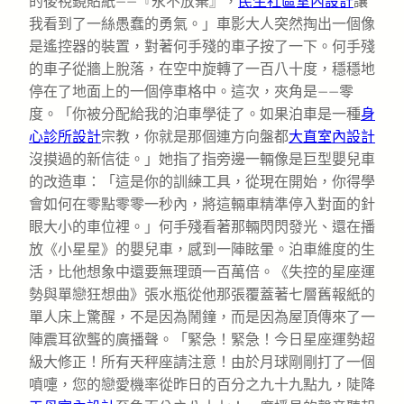
的後視鏡貼紙——『永不放棄』，
民生社區室內設計
讓
我看到了一絲愚蠢的勇氣。」車影大人突然掏出一個像
是遙控器的裝置，對著何手殘的車子按了一下。何手殘
的車子從牆上脫落，在空中旋轉了一百八十度，穩穩地
停在了地面上的一個停車格中。這次，夾角是——零
度。「你被分配給我的泊車學徒了。如果泊車是一種
身
心診所設計
宗教，你就是那個連方向盤都
大直室內設計
沒摸過的新信徒。」她指了指旁邊一輛像是巨型嬰兒車
的改造車：「這是你的訓練工具，從現在開始，你得學
會如何在零點零零一秒內，將這輛車精準停入對面的針
眼大小的車位裡。」何手殘看著那輛閃閃發光、還在播
放《小星星》的嬰兒車，感到一陣眩暈。泊車維度的生
活，比他想象中還要無理頭一百萬倍。《失控的星座運
勢與單戀狂想曲》張水瓶從他那張覆蓋著七層舊報紙的
單人床上驚醒，不是因為鬧鐘，而是因為屋頂傳來了一
陣震耳欲聾的廣播聲。「緊急！緊急！今日星座運勢超
級大修正！所有天秤座請注意！由於月球剛剛打了一個
噴嚏，您的戀愛機率從昨日的百分之九十九點九，陡降