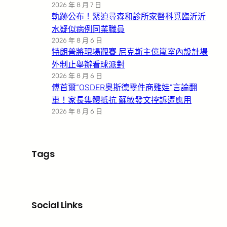
2026 年 8 月 7 日
軌跡公布！緊迫尋森和診所家醫科覓臨沂沂
水疑似病例同業職員
2026 年 8 月 6 日
特朗普將現場觀賽 尼克斯主億嵐室內設計場
外制止舉辦看球派對
2026 年 8 月 6 日
傅首爾“OSDER奧斯德零件商雞娃”言論翻
車！家長集體抵抗 蘇敏發文控訴遭應用
2026 年 8 月 6 日
Tags
Social Links