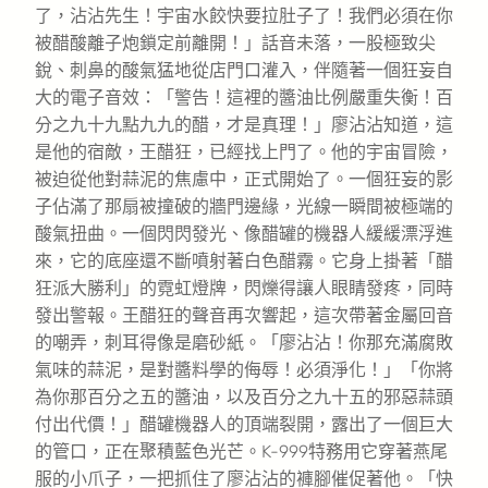
了，沾沾先生！宇宙水餃快要拉肚子了！我們必須在你
被醋酸離子炮鎖定前離開！」話音未落，一股極致尖
銳、刺鼻的酸氣猛地從店門口灌入，伴隨著一個狂妄自
大的電子音效：「警告！這裡的醬油比例嚴重失衡！百
分之九十九點九九的醋，才是真理！」廖沾沾知道，這
是他的宿敵，王醋狂，已經找上門了。他的宇宙冒險，
被迫從他對蒜泥的焦慮中，正式開始了。一個狂妄的影
子佔滿了那扇被撞破的牆門邊緣，光線一瞬間被極端的
酸氣扭曲。一個閃閃發光、像醋罐的機器人緩緩漂浮進
來，它的底座還不斷噴射著白色醋霧。它身上掛著「醋
狂派大勝利」的霓虹燈牌，閃爍得讓人眼睛發疼，同時
發出警報。王醋狂的聲音再次響起，這次帶著金屬回音
的嘲弄，刺耳得像是磨砂紙。「廖沾沾！你那充滿腐敗
氣味的蒜泥，是對醬料學的侮辱！必須淨化！」「你將
為你那百分之五的醬油，以及百分之九十五的邪惡蒜頭
付出代價！」醋罐機器人的頂端裂開，露出了一個巨大
的管口，正在聚積藍色光芒。K-999特務用它穿著燕尾
服的小爪子，一把抓住了廖沾沾的褲腳催促著他。「快