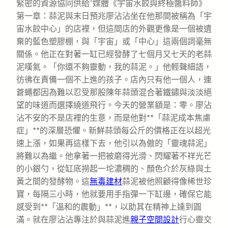
緊密的資源協同供給“媒體《宇宙水餃與終極醬料師》
第一章：蒜泥與末日預兆廖沾沾坐在他那間被稱為「宇
宙水餃中心」的店裡，但這間店的外觀更像是一個被遺
棄的藍色塑膠棚，與「宇宙」或「中心」這兩個詞毫無
關係。他正在對著一缸已經發酵了七個月又七天的老蒜
泥嘆氣。「你還不夠靈動，我的蒜泥。」他輕聲細語，
彷彿在責備一個不上進的孩子。店內只有他一個人，連
蒼蠅都因為難以忍受那股陳年蒜頭混合著鐵鏽與淡淡絕
望的味道而選擇繞道飛行。今天的營業額是：零。廖沾
沾不安的不是店裡的生意，而是他對**「蒜泥成本焦慮
症」**的深層恐懼。新鮮蒜頭每公斤的價格正在以超光
速上漲，如果再這樣下去，他引以為傲的「靈魂蒜泥」
將難以為繼。他拿著一把被磨得光滑、閃耀著不祥光芒
的小銀勺，從缸底撈起一坨濃稠的、顏色介於灰綠與土
黃之間的發酵物。這
無毒建材
蒜泥被他照顧得像稀世珍
寶，每隔三小時，他就要用手指彈一下缸邊，確保它能
感受到**「溫和的震動」**，以助其在精神上達到圓
滿。就在廖沾沾專注於與蒜泥進
親子空間設計
行心靈交