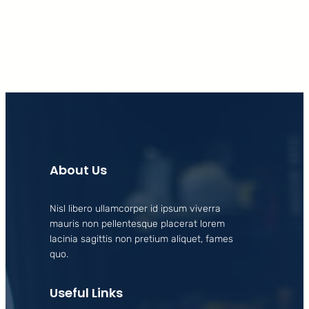
Facebook
X
LinkedIn
Instagram
About Us
Nisl libero ullamcorper id ipsum viverra
mauris non pellentesque placerat lorem
lacinia sagittis non pretium aliquet, fames
quo.
Useful Links