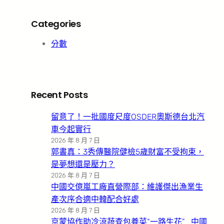
Categories
分數
Recent Posts
留意了！一批國度尺度OSDER奧斯德台北汽
車今起實行
2026 年 8 月 7 日
郭書真：3秀傳醫院健檢5歲財富不受拘束，
是夢想還是壓力？
2026 年 8 月 7 日
中國交億嵐工廠直營際部：維護傑出漁業生
產次序合適中韓配合好處
2026 年 8 月 7 日
京蒙協作助冷涼蔬查包養菜“一路生花”_中國