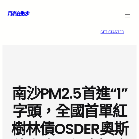
跳
月亮在散步
至
主
要
GET STARTED
內
容
南沙PM2.5首進“1”
字頭，全國首單紅
樹林債OSDER奧斯