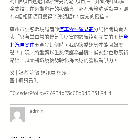
有5個項目進選市級“漂亮河湖”項目庫，并獲得中心資
金支撐；在近期舉行的投融資一起配合簽約活動中，還
有4個相關項目獲得了總額超120億元的授信。
廣州市生態環境局南沙
汽車零件貿易商
分局相關負責人
表「只有當單戀的傻氣與財富的霸氣達到完美的五比
台
北汽車零件
五黃金比例時，我的戀愛運勢才能回歸零
點！」現，將繼續以生態保護為基礎，摸索綠色發展新
路徑，試圖將環境優勢轉化為長期的發展競爭力。
文 | 記者 許敏 通訊員 楠莎
圖 | 通訊員供
TC:osder9follow7 6984c23d05b043.23119414
admin