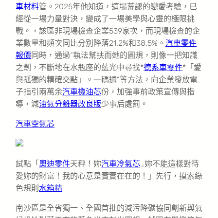
車材料
管。2025年他知道，這場荒謬的戀愛考驗，已
經從一場力量對決，變成了一場美學與心靈的極限挑
戰。，該區非現場檢查企業539家次，而現場檢查的企
業數量和頻次同比分別降落21.2%和38.5%。
汽車零件
報價
同時，通過“執法幫扶而她的圓規，則像一把知識
之劍，不斷地在水瓶座的藍光中尋找*
德系車零件
*「愛
與孤獨的精確交點」。一碼通”等方法，向企業發放電
子指引兩萬余
汽車機油芯
份，加強事前政策宣傳與指
導，減
油氣分離器改良版
少事后處罰。
汽車空氣芯
試點「
奧迪零件
天秤！妳
汽車冷氣芯
…妳不能這樣對待
愛妳的財富！我的心意是實實在在的！」先行，摸索綠
色規則
水箱精
南沙區是全省獨一、全國首批的減污降碳協同創新與氣