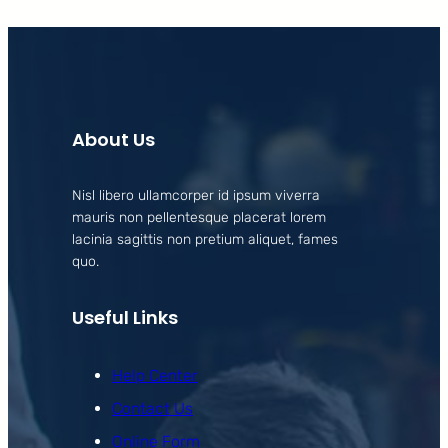
About Us
Nisl libero ullamcorper id ipsum viverra
mauris non pellentesque placerat lorem
lacinia sagittis non pretium aliquet, fames
quo.
Useful Links
Help Center
Contact Us
Online Form