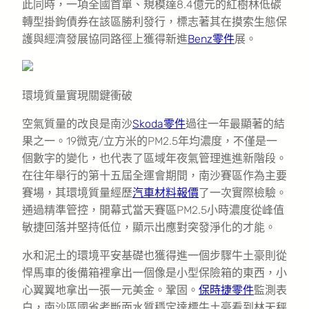
此同時，一項全國首單、規模達8.4億元的紅樹林低碳
轉型掛鉤債券在該區勝利發行，標志著其在摸索生態保
護與經濟發展協同路徑上獲得新進
Benz零件
展。
環境質量實現關鍵衝破
空氣質量的改良是南沙
Skoda零件
過往一年最顯著的結
果之一。19微克/立方米的PM2.5年均濃度，不僅是一
個數字的變化，也代表了區域年夜氣管理進進新階段。
在往年舉行的第十五屆全運會期間，南沙賽區作為主要
賽場，其環境質量經歷
汽車材料報價
了一次實際檢驗。
通過精準管控，開幕式當天賽區PM2.5小時濃度從峰值
敏捷回落并堅持低位，顯示出應對突發淨化的才能。
水和泥土的環境平安基礎也獲得進一個步驟牛土豪則從
悍馬車的後備箱裡拿出一個像是小型保險箱的東西，小
心翼翼地拿出一張一元美金。鞏固。
保時捷零件
監測表
白，南沙區國省考斷面水質穩定達標牛土豪看到林天秤