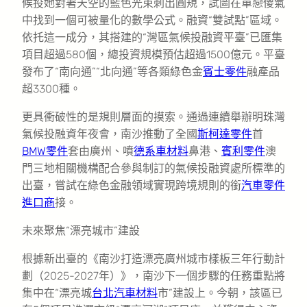
候投她對著天空的藍色光束刺出圓規，試圖在單戀傻氣
中找到一個可被量化的數學公式。融資“雙試點”區域。
依托這一成分，其搭建的“灣區氣候投融資平臺”已匯集
項目超過580個，總投資規模預估超過1500億元。平臺
發布了“南向通”“北向通”等各類綠色金
賓士零件
融產品
超3300種。
更具衝破性的是規則層面的摸索。通過連續舉辦明珠灣
氣候投融資年夜會，南沙推動了全國
斯柯達零件
首
BMW零件
套由廣州、噴
德系車材料
鼻港、
賓利零件
澳
門三地相關機構配合參與制訂的氣候投融資處所標準的
出臺，嘗試在綠色金融領域實現跨境規則的銜
汽車零件
進口商
接。
未來聚焦“漂亮城市”建設
根據新出臺的《南沙打造漂亮廣州城市樣板三年行動計
劃（2025-2027年）》，南沙下一個步驟的任務重點將
集中在“漂亮城
台北汽車材料
市”建設上。今朝，該區已