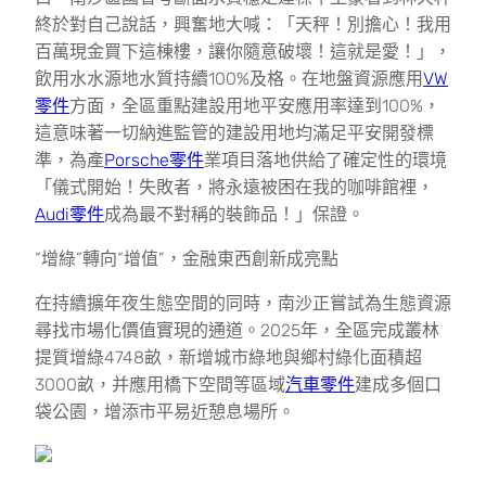
終於對自己說話，興奮地大喊：「天秤！別擔心！我用
百萬現金買下這棟樓，讓你隨意破壞！這就是愛！」，
飲用水水源地水質持續100%及格。在地盤資源應用
VW
零件
方面，全區重點建設用地平安應用率達到100%，
這意味著一切納進監管的建設用地均滿足平安開發標
準，為產
Porsche零件
業項目落地供給了確定性的環境
「儀式開始！失敗者，將永遠被困在我的咖啡館裡，
Audi零件
成為最不對稱的裝飾品！」保證。
“增綠”轉向“增值”，金融東西創新成亮點
在持續擴年夜生態空間的同時，南沙正嘗試為生態資源
尋找市場化價值實現的通道。2025年，全區完成叢林
提質增綠4748畝，新增城市綠地與鄉村綠化面積超
3000畝，并應用橋下空間等區域
汽車零件
建成多個口
袋公園，增添市平易近憩息場所。