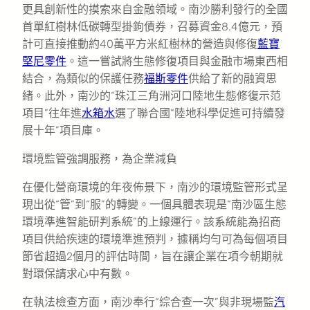
更具創新性的摸索來自金融領域。南沙勝利發行的全國
首單紅樹林低碳轉型掛鉤債券，召募資金8.4億元，預
計可直接推動約40萬平方米紅樹林的營造與修復
藍寶
堅尼零件
。這一嘗試將生態修復項目與金融市場東西相
結合，為類似的保護任務
福斯零件
供給了新的融資思
緒。此外，南沙的“珠江三角洲河口陸地生態修復示范
項目”往年進
水箱水
選了聯合國“陸地科學促進可持續發
展十年”項目庫。
環境監管強調服務，為企業減負
在優化營商環境的年夜佈景下，南沙的環境監管形式呈
現出從“管”到“服”的轉變。一個具體表現是“南沙區生態
環境準進智能研判系統”的上線運行。該系統能為招商
項目供給疾速的環境準進預判，據稱均勻可為每個項目
節省超過2個月的評估時間，旨在讓企業在項今朝期就
對環保請求心中有數。
在執法檢查方面，南沙奉行“綜合查一次”與非現場監
汽