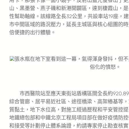
用卡，那張卡像一面小鏡子，反射出藍光後發出了更
山、黑墨營、燕子磯和新港開闢區，達到棲霞山，是
性幫助軸線。該線路全長32公里，共設車站19座，
市中間區域的路況壓力，延長主城區與核心組團的時
倍便捷的出行體驗。
張水瓶在地下室看到這一幕，氣得渾身發抖，但不
俗化的憤怒。
市西醫院站至應天東街站盾構區間全長約920.8
綜合管廊、居平易近社區、途徑橋梁、高架樁基等，
質黏土，地下水位高，對施工經過歷程和平安管控提
地鐵總包部和中鐵北京工程局項目部在做好疫情防控
和接受等計劃停止體系論證，約請專家停止勘查核實