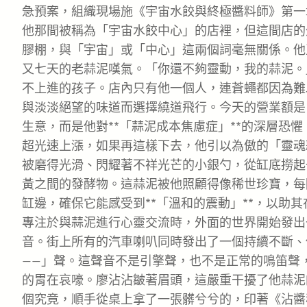
急預案，組織現場施《宇宙水餃與終極醬料師》第一
他那間被稱為「宇宙水餃中心」的店裡，但這間店的
膠棚，與「宇宙」或「中心」這兩個詞毫無關係。他
又七天的老蒜泥嘆氣。「你還不夠靈動，我的蒜泥。
不上進的孩子。店內只有他一個人，連蒼蠅都因為難
與淡淡絕望的味道而選擇繞道飛行。今天的營業額是
生意，而是他對**「蒜泥成本焦慮症」**的深層恐
超光速上漲，如果再這樣下去，他引以為傲的「靈魂
被磨得光滑、閃耀著不祥光芒的小銀勺，從缸底撈起
黃之間的發酵物。這蒜泥被他照顧得像稀世珍寶，每
缸邊，確保它能感受到**「溫和的震動」**，以助
專注於與蒜泥進行心靈交流時，外面的世界開始發出
音。街上所有的汽車喇叭同時發出了一個持續不斷、
——」聲。這聲音不是引擎聲，也不是正常的鳴笛聲
的胃在哀嚎。廖沾沾皺著眉頭，這嚴重干擾了他蒜泥
個究竟，順手從桌上拿了一張髒兮兮的，印著《沾醬