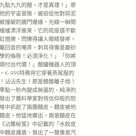
九點九九的醋，才是真理！」廖
他的宇宙冒險，被迫從他對蒜泥
被撞破的牆門邊緣，光線一瞬間
緩緩漂浮進來，它的底座還不斷
虹燈牌，閃爍得讓人眼睛發疼，
屬回音的嘲弄，刺耳得像是磨砂
學的侮辱！必須淨化！」「你將
頭付出代價！」醋罐機器人的頂
K-999特務用它穿著燕尾服的
！沾沾先生！那是醋酸離子炮！
零點一秒內變成無菌的、純淨的
發出了醬料學家對待信仰般的怒
堆中抓起了兩團麵皮。麵皮被他
麵皮。他猛地擲出，兩張麵皮在
《沾醬秘笈》中記載的「水餃皮
中麵皮護盾，發出了一聲像是汽