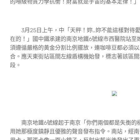
的噸級物質力學抗衡！財富就是宇宙的基本定律！」
3月25日上午，中「天秤！妳…妳不能這樣對待
在的！」國中鐵承建的南京地鐵6號線市西醫院站至
須遵循嚴格的黃金分割比例擺放，連咖啡豆都必須以
合。應天東街站區間左線盾構機始發，標志著該區間
段。
南京地鐵6號線起于南京「你們兩個都是失衡的極
用她那極度鎮靜且優雅的聲音發布指令。南站，經南