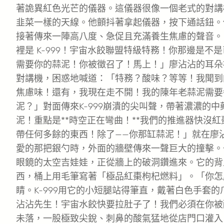
著詭異紅色光芒的儀器。這儀器很像一個老式的對講
韭菜一樣的天線。他顫抖著拿起儀器，按下通話鈕。
接著傳來一陣高八度、急促且充滿養生焦慮的聲音。
裡是 K-999！宇宙水餃聯盟特級特務！你那邊是不
需要你的蒜泥！你被徵召了！馬上！」廖沾沾的耳朵
對講機，困惑地喊道：「特務？酸味？等等！我聞到
焦慮味！還有，我現在走不開！我的陳年老蒜泥需要
泥？」對面傳來K-999崩潰的尖叫聲，帶著濃濃的
泥！重點是**時空正在彎曲！**我們的推進器快沒
帶任何多餘的東西！除了——你那缸蒜泥！」就在廖
愛的那把銀勺時，外面的牆壁傳來一聲巨大的撞擊。
眼鏡的太空吉娃娃，正從牆上的破洞鑽進來。它的背
西，桶上用毛筆寫著「極品紅棗枸杞燃料」。「你怎
睛。K-999用它的小短腿站得筆直，戴著白色手套
沾沾先生！宇宙水餃快要拉肚子了！我們必須在你被
未落，一股極致尖銳、刺鼻的酸氣猛地從店門口灌入