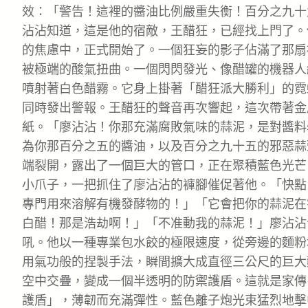
效：「警告！這裡的醬油比例嚴重失衡！百分之九十
沾沾知道，這是他的宿敵，王醋狂，已經找上門了。
的焦慮中，正式開始了。一個狂妄的影子佔滿了那扇
被極端的酸氣扭曲。一個閃閃發光、像醋罐的機器人
噴射著白色醋霧。它身上掛著「醋狂派大勝利」的霓
同時發出警報。王醋狂的聲音再次響起，這次帶著金
紙。「廖沾沾！你那充滿腐敗氣味的蒜泥，是對醬料
為你那百分之五的醬油，以及百分之九十五的邪惡蒜
端裂開，露出了一個巨大的管口，正在聚積藍色光芒。
小爪子，一把抓住了廖沾沾的褲腳催促著他。「快點
專門用來溶解有機發酵物的！」「它會把你的蒜泥在
白醋！那是浩劫啊！」「不准動我的蒜泥！」廖沾沾
吼。他以一種專業包水餃的極限速度，從旁邊的麵粉
用氣功般的捏製手法，瞬間擴大成直徑三公尺的巨大
空中交疊，變成一個半透明的防禦護盾。這就是家傳
護盾」，薄韌而充滿彈性。藍色離子炮光束猛烈地擊