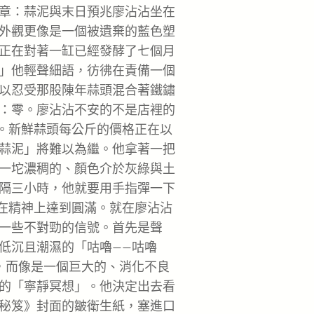
章：蒜泥與末日預兆廖沾沾坐在
外觀更像是一個被遺棄的藍色塑
正在對著一缸已經發酵了七個月
」他輕聲細語，彷彿在責備一個
以忍受那股陳年蒜頭混合著鐵鏽
：零。廖沾沾不安的不是店裡的
懼。新鮮蒜頭每公斤的價格正在以
蒜泥」將難以為繼。他拿著一把
一坨濃稠的、顏色介於灰綠與土
隔三小時，他就要用手指彈一下
其在精神上達到圓滿。就在廖沾沾
一些不對勁的信號。首先是聲
低沉且潮濕的「咕嚕——咕嚕
，而像是一個巨大的、消化不良
的「寧靜冥想」。他決定出去看
秘笈》封面的皺衛生紙，塞進口