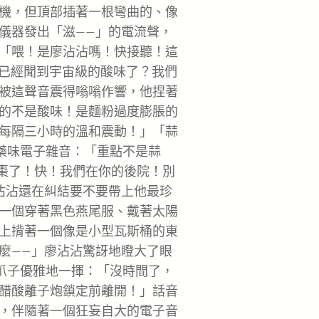
機，但頂部插著一根彎曲的、像
儀器發出「滋——」的電流聲，
「喂！是廖沾沾嗎！快接聽！這
是已經聞到宇宙級的酸味了？我們
被這聲音震得嗡嗡作響，他捏著
的不是酸味！是麵粉過度膨脹的
每隔三小時的溫和震動！」「蒜
中藥味電子雜音：「重點不是蒜
紅棗了！快！我們在你的後院！別
沾沾還在糾結要不要帶上他最珍
一個穿著黑色燕尾服、戴著太陽
上揹著一個像是小型瓦斯桶的東
麼——」廖沾沾驚訝地瞪大了眼
的爪子優雅地一揮：「沒時間了，
醋酸離子炮鎖定前離開！」話音
，伴隨著一個狂妄自大的電子音