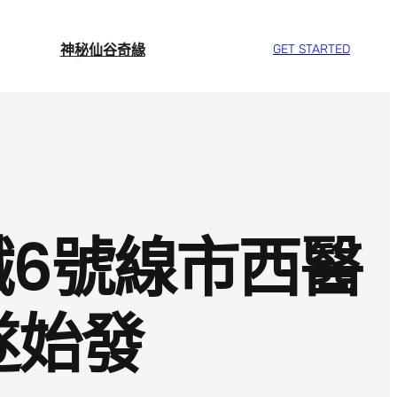
神秘仙谷奇緣
GET STARTED
鐵6號線市西醫
遂始發