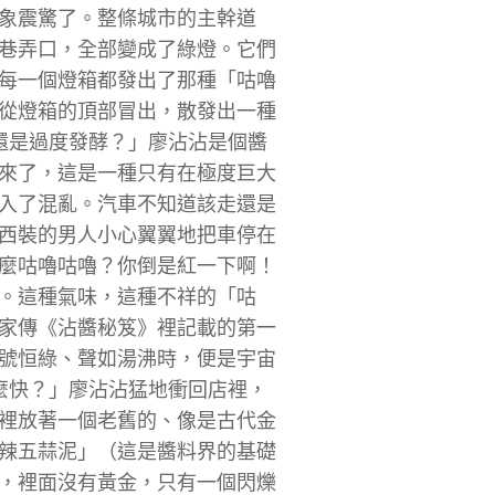
象震驚了。整條城市的主幹道
巷弄口，全部變成了綠燈。它們
每一個燈箱都發出了那種「咕嚕
從燈箱的頂部冒出，散發出一種
還是過度發酵？」廖沾沾是個醬
來了，這是一種只有在極度巨大
入了混亂。汽車不知道該走還是
西裝的男人小心翼翼地把車停在
麼咕嚕咕嚕？你倒是紅一下啊！
。這種氣味，這種不祥的「咕
家傳《沾醬秘笈》裡記載的第一
號恒綠、聲如湯沸時，便是宇宙
麼快？」廖沾沾猛地衝回店裡，
裡放著一個老舊的、像是古代金
辣五蒜泥」（這是醬料界的基礎
，裡面沒有黃金，只有一個閃爍