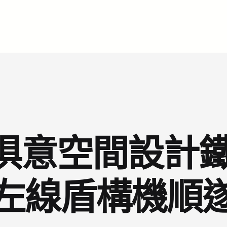
YI俱意空間設計
左線盾構機順