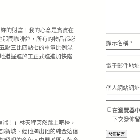
愛妳的財富！我的心意是實實在
她那間咖啡館，所有的物品都必
顯示名稱
*
五點三比四點七的重量比例混
地道掘進施工正式進進加快階
電子郵件地
個人網站網址
在
瀏覽器
下次發佈
端！」林天秤突然跳上吧檯，
部新城、經他掏出他的純金箔信