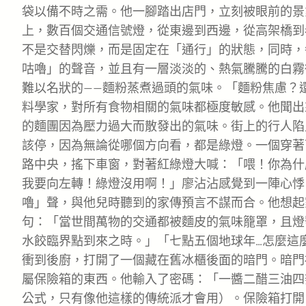
袋以備不時之需。他一腳踏出店門，立刻被眼前的景
上，數百個交通信號燈，從東邊到西邊，從高架橋到
不是交替閃爍，而是固定在「通行」的狀態，同時，
咕嚕」的聲音，並且有一層淡淡的、熱氣騰騰的白霧
難以名狀的——麵粉蒸煮過頭的氣味。「麵粉焦慮？
料學家，對所有食物相關的氣味都極度敏感。他聞出
的麵團因為壓力過大而散發出的氣味。街上的行人陷
該停，因為無論從哪個方向看，都是綠燈。一個穿著
路中央，搖下車窗，對著紅綠燈大喊：「喂！你為什
我要向左轉！綠燈沒用啊！」廖沾沾感覺到一陣心悸
嚕」聲，與他兒時聽到的家傳預言不謀而合。他想起
句：「當世間萬物的交通都被麵皮的氣味籠罩，且燈
水餃臨界點到來之時。」「七點五個地球年…怎麼這
衝到後廚，打開了一個藏在舊冰櫃後面的暗門。暗門
屬保險箱的東西。他輸入了密碼：「一醬二醋三油四
公式，只有像他這樣的傳統派才會用）。保險箱打開