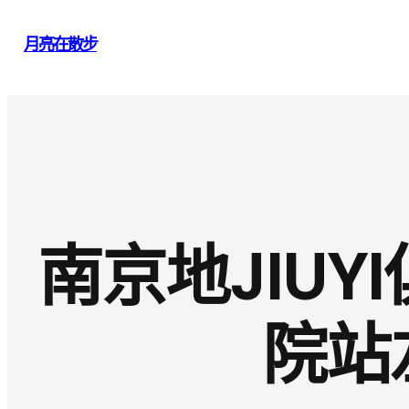
跳
月亮在散步
至
主
要
內
容
南京地JIU
院站