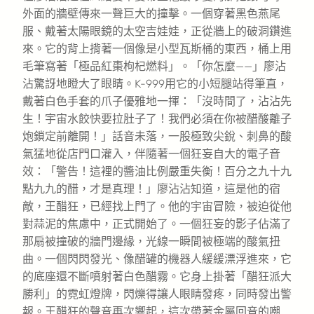
外面的牆壁傳來一聲巨大的撞擊。一個穿著黑色燕尾
服、戴著太陽眼鏡的太空吉娃娃，正從牆上的破洞鑽進
來。它的背上揹著一個像是小型瓦斯桶的東西，桶上用
毛筆寫著「極品紅棗枸杞燃料」。「你怎麼——」廖沾
沾驚訝地瞪大了眼睛。K-999用它的小短腿站得筆直，
戴著白色手套的爪子優雅地一揮：「沒時間了，沾沾先
生！宇宙水餃快要拉肚子了！我們必須在你被醋酸離子
炮鎖定前離開！」話音未落，一股極致尖銳、刺鼻的酸
氣猛地從店門口灌入，伴隨著一個狂妄自大的電子音
效：「警告！這裡的醬油比例嚴重失衡！百分之九十九
點九九的醋，才是真理！」廖沾沾知道，這是他的宿
敵，王醋狂，已經找上門了。他的宇宙冒險，被迫從他
對蒜泥的焦慮中，正式開始了。一個狂妄的影子佔滿了
那扇被撞破的牆門邊緣，光線一瞬間被極端的酸氣扭
曲。一個閃閃發光、像醋罐的機器人緩緩漂浮進來，它
的底座還不斷噴射著白色醋霧。它身上掛著「醋狂派大
勝利」的霓虹燈牌，閃爍得讓人眼睛發疼，同時發出警
報。王醋狂的聲音再次響起，這次帶著金屬回音的嘲