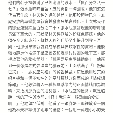
他們的鞋子裡裝滿了已經潮濕的淚水。「負百分之八十
七？」張水瓶喃喃自語，感到胃部一陣翻騰，他知道這
代表著什麼。林天秤的運勢越差，他那股積壓已久、無
處安放的單戀能量就會越發瘋狂地實體化。上次林天秤
的戀愛運勢跌至百分之二十，張水瓶就發現他的廚房裡
長滿了巨大的、形狀是林天秤側臉的粉紅色蘑菇。他必
須在今天結束前，將林天秤的運勢至少提升到零。否
則，他那份單戀就會變成某種具備攻擊性的實體。他緊
張地跑進他堆滿了星座圖表和過期甜甜圈的地下室，那
裡放著他的秘密武器。「我需要星象學輔助儀！」他衝
到一個像是老式彈珠臺的機器前，上面貼滿了「巨蟹座
已哭」、「處女座勿碰」等警告標籤。這是他用廢棄的
唱片機和一個不知名的外星計算器改造而成的「情感調
節器」。他必須輸入一種極具感染力的正面情緒作為燃
料，來抵抗那負面的運勢波。「水瓶座的優勢，就是超
脫一切的理性與冷靜…才怪！我只有一腔熱血的傻氣
啊！」他絕望地低吼。他看了一眼腳邊。那裡放著一個
他為林天秤準備了兩年的禮物：一個用一萬塊小小的天