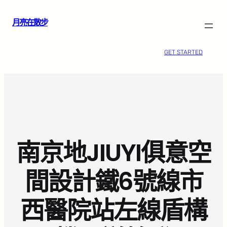
跳
月亮在散步
至
主
要
GET STARTED
內
容
南京地JIUYI俱意空
間設計鐵6號線市
西醫院站左線盾構