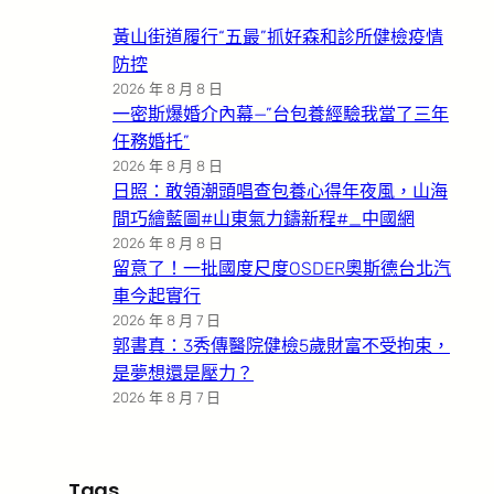
黃山街道履行“五最”抓好森和診所健檢疫情
防控
2026 年 8 月 8 日
一密斯爆婚介內幕—”台包養經驗我當了三年
任務婚托”
2026 年 8 月 8 日
日照：敢領潮頭唱查包養心得年夜風，山海
間巧繪藍圖#山東氣力鑄新程#_中國網
2026 年 8 月 8 日
留意了！一批國度尺度OSDER奧斯德台北汽
車今起實行
2026 年 8 月 7 日
郭書真：3秀傳醫院健檢5歲財富不受拘束，
是夢想還是壓力？
2026 年 8 月 7 日
Tags