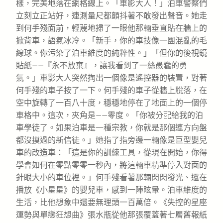
樣，完美地落在網格線上。「車影大人！」泊車警察們
立刻立正站好，連測量尺都顫抖著不敢發出聲音。她走
到何手殘面前，輕蔑地掃了一眼他那輛垂直貼在牆上的
掀背車，語氣冰冷。「新手，你的車技像一團混亂的毛
線球。你污染了泊車維度的純粹性。」「但你的後視鏡
貼紙——『永不放棄』，讓我看到了一絲愚蠢的勇
氣。」車影大人突然掏出一個像是遙控器的裝置，對著
何手殘的車子按了一下。何手殘的車子從牆上脫落，在
空中旋轉了一百八十度，穩穩地停在了地面上的一個停
車格中。這次，夾角是——零度。「你被分配給我的泊
車學徒了。如果泊車是一種宗教，你就是那個連方向盤
都沒摸過的新信徒。」她指了指旁邊一輛像是巨型嬰兒
車的改造車：「這是你的訓練工具，從現在開始，你得
學會如何在零點零零一秒內，將這輛車精準停入對面的
針眼大小的車位裡。」何手殘看著那輛閃閃發光、還在
播放《小星星》的嬰兒車，感到一陣眩暈。泊車維度的
生活，比他想象中還要無理頭一百萬倍。《失控的星座
運勢與單戀狂想曲》張水瓶從他那張覆蓋著七層舊報紙