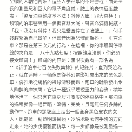
全帽的人朝他衝來。這些人手裡拿的不是警棍，而是長
長的測量尺和巨大的電子角度儀，臉上的表情極度嚴
肅。「違反泊車維度基本法！斜停入庫！罪大惡極！」
領頭的泊車警察用一個擴音器大喊，聲音充滿機械感。
「我、我沒有斜停！我只是垂直停在了牆壁上！」何手
殘趕緊為自己辯解，但聲音因為恐懼而顫抖。「垂直泊
車？那是在第三次元的行為，在這裡，你的車體與停車
線的夾角是——八十九點七度！按照維度法則，你必須
接受懲罰！」懲罰的內容是：無限次觀看一部名為
**《新手泊車七百次失敗集錦》的紀錄片，直到哭泣為
止。就在這時，一輛像是從科幻電影裡開出來的黑色跑
車，優雅地從網格的邊緣漂移而過。跑車的輪胎發出令
人陶醉的摩擦聲，它以一種近乎蔑視重力的姿態，精準
地停進了一個只有它車身尺寸寬度的停車格中。那泊車
的過程就像一場舞蹈，流暢、完美，且毫無任何多餘的
動作**。跑車的駕駛座上走出一個全身黑色皮衣的女
人，她戴著一副透明護目鏡，冷酷地朝著何手殘的方向
走來。她的步伐優雅而精準，每一步都像是被測量過一