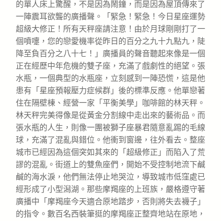
的單人床上驚醒，不是因為鬧鐘，而是因為屋頂傳來了
一陣震耳欲聾的廣播聲。「緊急！緊急！今日星座運勢
超級大修正！所有天秤座請注意！由於月球剛剛打了一
個噴嚏，您的戀愛機率從昨日的百分之九十九點九，陡
降至負百分之八十七！」廣播員的聲音聽起來像是一個
正在經歷中年危機的雙子座，充滿了戲劇性的絕望。張
水瓶，一個典型的水瓶座，立刻感到一陣恐慌，這是他
患有「星座預報壓力症候群」後的標準反應。他單戀著
住在隔壁棟、經營一家「平衡美學」咖啡館的林天秤。
林天秤完美得像是從黃金分割線中走出來的藝術品。而
張水瓶的人生，則像一團被獅子座暴君隨意亂踢的毛線
球，充滿了混亂與錯位。他衝到窗邊，往外看去。整座
城市已經因為這個突如其來的「超級修正」而陷入了荒
謬的混亂。街道上的雙魚座們，開始不受控制地流下鹹
鹹的海水淚，他們無法停止地哭泣，導致城市低窪處已
經形成了小型潟湖。那些摩羯座的上班族，嚴格遵守著
廣播中「摩羯座今天適合原地踏步，否則將失去襪子」
的指令。數百名西裝筆挺的摩羯座正整齊地站在原地，