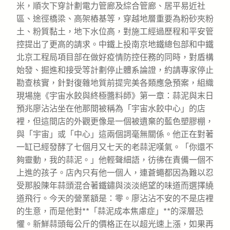
米，順次下穿計劃電力管廊及綜合管廊、居平易近社
區、途徑橋梁、高架樁基等，穿越地層重要為粉砂夾粉
土、粉質黏土，地下水位高，對施工經過歷程和平安管
控提出了更高的請求。中鐵上投南京地鐵總包部和中鐵
北京工程局項目部在做好疫情防控任務的同時，對盾構
始發、掘進和接受等計劃停止體系論證，約請專家停止
勘查核實，針對復雜地質前提完美各類應急預案，組織
現場施《宇宙水餃與終極醬料師》第一章：蒜泥與末日
預兆廖沾沾坐在他那間被稱為「宇宙水餃中心」的店
裡，但這間店的外觀更像是一個被遺棄的藍色塑膠棚，
與「宇宙」或「中心」這兩個詞毫無關係。他正在對著
一缸已經發酵了七個月又七天的老蒜泥嘆氣。「你還不
夠靈動，我的蒜泥。」他輕聲細語，彷彿在責備一個不
上進的孩子。店內只有他一個人，連蒼蠅都因為難以忍
受那股陳年蒜頭混合著鐵鏽與淡淡絕望的味道而選擇繞
道飛行。今天的營業額是：零。廖沾沾不安的不是店裡
的生意，而是他對**「蒜泥成本焦慮症」**的深層恐
懼。新鮮蒜頭每公斤的價格正在以超光速上漲，如果再