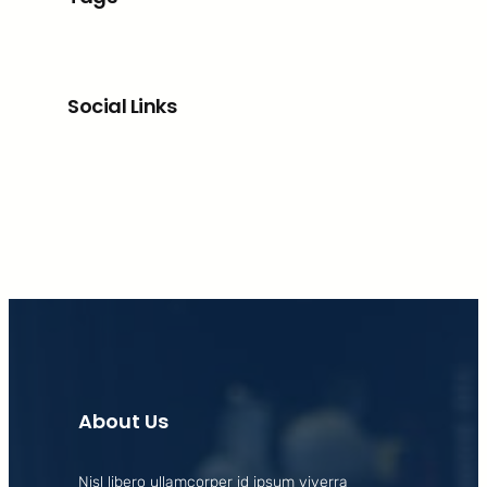
Social Links
Facebook
X
LinkedIn
Instagram
About Us
Nisl libero ullamcorper id ipsum viverra