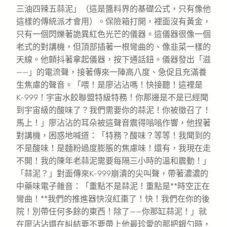
三油四辣五蒜泥」（這是醬料界的基礎公式，只有像他
這樣的傳統派才會用）。保險箱打開，裡面沒有黃金，
只有一個閃爍著詭異紅色光芒的儀器。這儀器很像一個
老式的對講機，但頂部插著一根彎曲的、像韭菜一樣的
天線。他顫抖著拿起儀器，按下通話鈕。儀器發出「滋
——」的電流聲，接著傳來一陣高八度、急促且充滿養
生焦慮的聲音。「喂！是廖沾沾嗎！快接聽！這裡是
K-999！宇宙水餃聯盟特級特務！你那邊是不是已經聞
到宇宙級的酸味了？我們需要你的蒜泥！你被徵召了！
馬上！」廖沾沾的耳朵被這聲音震得嗡嗡作響，他捏著
對講機，困惑地喊道：「特務？酸味？等等！我聞到的
不是酸味！是麵粉過度膨脹的焦慮味！還有，我現在走
不開！我的陳年老蒜泥需要每隔三小時的溫和震動！」
「蒜泥？」對面傳來K-999崩潰的尖叫聲，帶著濃濃的
中藥味電子雜音：「重點不是蒜泥！重點是**時空正在
彎曲！**我們的推進器快沒紅棗了！快！我們在你的後
院！別帶任何多餘的東西！除了——你那缸蒜泥！」就
在廖沾沾還在糾結要不要帶上他最珍愛的那把銀勺時，