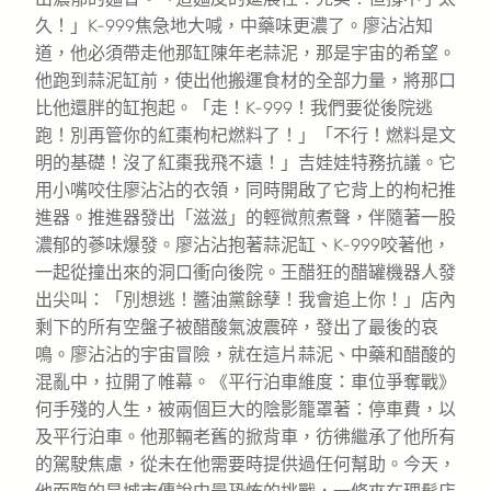
久！」K-999焦急地大喊，中藥味更濃了。廖沾沾知
道，他必須帶走他那缸陳年老蒜泥，那是宇宙的希望。
他跑到蒜泥缸前，使出他搬運食材的全部力量，將那口
比他還胖的缸抱起。「走！K-999！我們要從後院逃
跑！別再管你的紅棗枸杞燃料了！」「不行！燃料是文
明的基礎！沒了紅棗我飛不遠！」吉娃娃特務抗議。它
用小嘴咬住廖沾沾的衣領，同時開啟了它背上的枸杞推
進器。推進器發出「滋滋」的輕微煎煮聲，伴隨著一股
濃郁的蔘味爆發。廖沾沾抱著蒜泥缸、K-999咬著他，
一起從撞出來的洞口衝向後院。王醋狂的醋罐機器人發
出尖叫：「別想逃！醬油黨餘孽！我會追上你！」店內
剩下的所有空盤子被醋酸氣波震碎，發出了最後的哀
鳴。廖沾沾的宇宙冒險，就在這片蒜泥、中藥和醋酸的
混亂中，拉開了帷幕。《平行泊車維度：車位爭奪戰》
何手殘的人生，被兩個巨大的陰影籠罩著：停車費，以
及平行泊車。他那輛老舊的掀背車，彷彿繼承了他所有
的駕駛焦慮，從未在他需要時提供過任何幫助。今天，