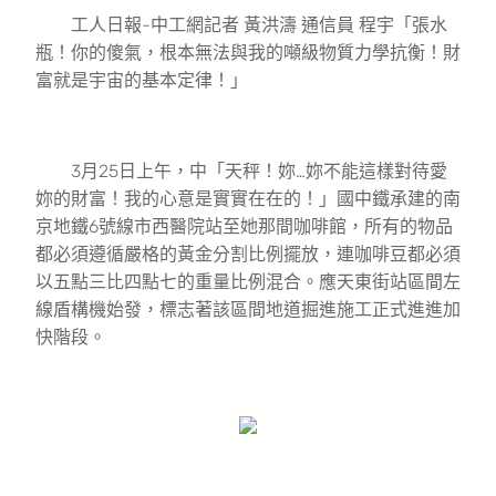
工人日報-中工網記者 黃洪濤 通信員 程宇「張水
瓶！你的傻氣，根本無法與我的噸級物質力學抗衡！財
富就是宇宙的基本定律！」
3月25日上午，中「天秤！妳…妳不能這樣對待愛
妳的財富！我的心意是實實在在的！」國中鐵承建的南
京地鐵6號線市西醫院站至她那間咖啡館，所有的物品
都必須遵循嚴格的黃金分割比例擺放，連咖啡豆都必須
以五點三比四點七的重量比例混合。應天東街站區間左
線盾構機始發，標志著該區間地道掘進施工正式進進加
快階段。