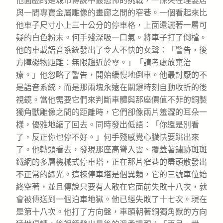
他面臨的是城市傳說中最恐怖的挑戰，一條夾在理髮店
與一間專賣金屬雕像的畫廊之間的窄巷。一個看起來比
他車子尺寸小上三十公分的停車格，上面還灑著一層可
疑的白色粉末。何手殘深吸一口氣。將車子打了倒檔。
他的車載語音系統發出了令人不快的女聲：「警告，後
方障礙物距離：無限趨近於零。」「請考慮放棄治
療。」他忽略了警告，開始緩慢地倒車。他最討厭的不
是語音系統，而是那兩塊永遠在關鍵時刻自動收折的後
視鏡。當他需要它們來判斷車體與那座價值不菲的銅製
獨角獸雕像之間的距離時，它們卻像兩片羞澀的耳朵一
樣，優雅地縮了回去。同時發出低語：「你還是別看
了，反正你也停不好。」何手殘感覺心臟快要跳出來
了。他轉頭看去，發現那座高聳入雲、覆蓋著鏽跡斑斑
鐵網的多層機械式停車塔，正在那片窄巷的盡頭散發出
不正常的綠光。這棟停車塔是個異類，它的三號車位始
終空著，並且傳說只要有人敢在它面前失敗十八次，就
會被傳送到一個泊車地獄。他已經失敗了十七次。現在
是第十八次。他打了方向盤，車頭朝著銅獨角獸的方向