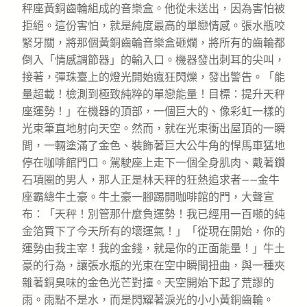
秤座黃銅齒輪組成的音樂盒。他從未送出，因為害怕被
拒絕。這份害怕，就是純度最高的單戀情感。張水瓶咬
緊牙關，將那個黃銅齒輪音樂盒砸爛，將所有的齒輪都
倒入「情感調節器」的輸入口。機器發出刺耳的尖叫，
接著，彈珠臺上的燈光開始瘋狂閃爍，發出警告。「能
量超載！檢測到極致純粹的單戀能量！目標：提升天秤
座運勢！」在機器的頂部，一個巨大的、像彩虹一樣的
光束筆直地射向天空。然而，就在光束衝出屋頂的一瞬
間，一輛塗滿了金色、裝飾著巨大公牛角的悍馬車猛地
停在咖啡館門口。駕駛座上走下一個全身肌肉、戴著鑽
石項圈的男人，那人正是林天秤的狂熱追求者——金牛
座霸總牛土豪。牛土豪一腳踢開咖啡館的門，大聲宣
布：「天秤！別管那什麼負運勢！我已經用一百噸的純
金箔買下了今天所有的壞運氣！」「從現在開始，你的
運勢由我主宰！我的金錢，就是你的正面能量！」牛土
豪的行為，讓張水瓶的光束在空中瞬間扭曲，與一種夾
雜著銅臭味的金色光芒對撞。天空開始下起了荒謬的
雨。雨點不是水，而是閃耀著淚光的小小黃銅齒輪。