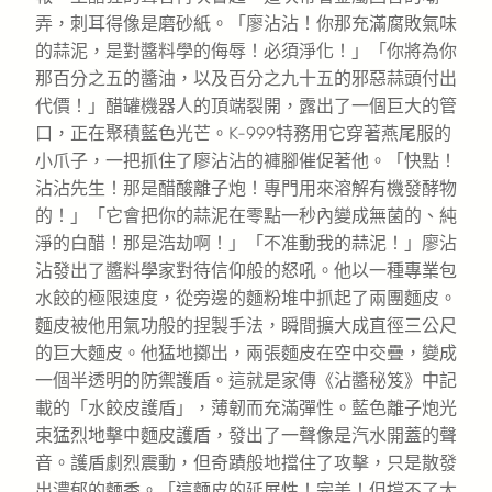
弄，刺耳得像是磨砂紙。「廖沾沾！你那充滿腐敗氣味
的蒜泥，是對醬料學的侮辱！必須淨化！」「你將為你
那百分之五的醬油，以及百分之九十五的邪惡蒜頭付出
代價！」醋罐機器人的頂端裂開，露出了一個巨大的管
口，正在聚積藍色光芒。K-999特務用它穿著燕尾服的
小爪子，一把抓住了廖沾沾的褲腳催促著他。「快點！
沾沾先生！那是醋酸離子炮！專門用來溶解有機發酵物
的！」「它會把你的蒜泥在零點一秒內變成無菌的、純
淨的白醋！那是浩劫啊！」「不准動我的蒜泥！」廖沾
沾發出了醬料學家對待信仰般的怒吼。他以一種專業包
水餃的極限速度，從旁邊的麵粉堆中抓起了兩團麵皮。
麵皮被他用氣功般的捏製手法，瞬間擴大成直徑三公尺
的巨大麵皮。他猛地擲出，兩張麵皮在空中交疊，變成
一個半透明的防禦護盾。這就是家傳《沾醬秘笈》中記
載的「水餃皮護盾」，薄韌而充滿彈性。藍色離子炮光
束猛烈地擊中麵皮護盾，發出了一聲像是汽水開蓋的聲
音。護盾劇烈震動，但奇蹟般地擋住了攻擊，只是散發
出濃郁的麵香。「這麵皮的延展性！完美！但撐不了太