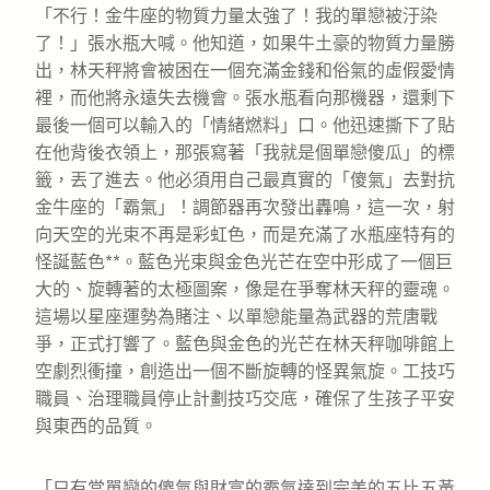
「不行！金牛座的物質力量太強了！我的單戀被汙染
了！」張水瓶大喊。他知道，如果牛土豪的物質力量勝
出，林天秤將會被困在一個充滿金錢和俗氣的虛假愛情
裡，而他將永遠失去機會。張水瓶看向那機器，還剩下
最後一個可以輸入的「情緒燃料」口。他迅速撕下了貼
在他背後衣領上，那張寫著「我就是個單戀傻瓜」的標
籤，丟了進去。他必須用自己最真實的「傻氣」去對抗
金牛座的「霸氣」！調節器再次發出轟鳴，這一次，射
向天空的光束不再是彩虹色，而是充滿了水瓶座特有的
怪誕藍色**。藍色光束與金色光芒在空中形成了一個巨
大的、旋轉著的太極圖案，像是在爭奪林天秤的靈魂。
這場以星座運勢為賭注、以單戀能量為武器的荒唐戰
爭，正式打響了。藍色與金色的光芒在林天秤咖啡館上
空劇烈衝撞，創造出一個不斷旋轉的怪異氣旋。工技巧
職員、治理職員停止計劃技巧交底，確保了生孩子平安
與東西的品質。
「只有當單戀的傻氣與財富的霸氣達到完美的五比五黃