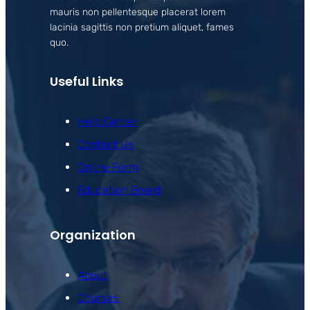
mauris non pellentesque placerat lorem
lacinia sagittis non pretium aliquet, fames
quo.
Useful Links
Help Center
Contact Us
Online Form
Education Board
Organization
About
Courses