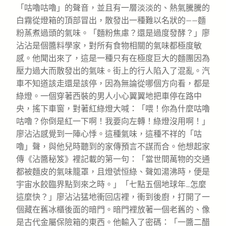
「咕嚕咕嚕」的聲音，並且有一層淡淡的、熱氣騰騰的
白霧從燈箱的頂部冒出，散發出一種難以名狀的——麵
粉蒸煮過頭的氣味。「麵粉焦慮？還是過度發酵？」廖
沾沾是個醬料學家，對所有食物相關的氣味都極度敏
感。他聞出來了，這是一種只有在極度巨大的麵團因為
壓力過大而散發出的氣味。街上的行人陷入了混亂。汽
車不知道該走還是該停，因為無論從哪個方向看，都是
綠燈。一個穿著西裝的男人小心翼翼地把車停在路中
央，搖下車窗，對著紅綠燈大喊：「喂！你為什麼咕嚕
咕嚕？你倒是紅一下啊！我要向左轉！綠燈沒用啊！」
廖沾沾感覺到一陣心悸。這種氣味，這種不祥的「咕
嚕」聲，與他兒時聽到的家傳預言不謀而合。他想起家
傳《沾醬秘笈》裡記載的第一句：「當世間萬物的交通
都被麵皮的氣味籠罩，且燈號恒綠、聲如湯沸時，便是
宇宙水餃臨界點到來之時。」「七點五個地球年…怎麼
這麼快？」廖沾沾猛地衝回店裡，衝到後廚，打開了一
個藏在舊冰櫃後面的暗門。暗門裡放著一個老舊的、像
是古代金屬保險箱的東西。他輸入了密碼：「一醬二醋