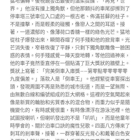
猛地偏轉。後視鏡發出最後的溫柔提醒：「再見，世
界。」他沒有撞上獨角獸，但他那顫抖的車尾卻擦到了
停車塔三號車位入口處的一根古老、佈滿苔蘚的柱子。
不是撞擊，而是輕柔的碰觸，像戀人之間的耳語。接
著，一道濃郁的、像薄荷口香糖一樣的綠色光芒。猛地
從柱子爆發出來，瞬間吞噬了何手殘和他的掀背車。光
芒消失後，窄巷恢復了平靜，只剩下獨角獸雕像一臉困
惑的表情。何手殘感覺一陣天旋地轉，等他回過神來，
他的車子竟然垂直停在一個貼滿了巨大獎狀的牆壁上。
獎狀上寫著：「完美倒車入庫獎——第零點零零零零零
九度偏差。」落款人是「倒車王」。他趕緊從車窗探出
頭，發現周圍不再是熟悉的城市街道，而是一望無際、
由無數白線和編號組成的巨大網格。這裡的空氣聞起來
像是新買的輪胎和劣質香水的混合物，而重力似乎是隨
機變化的，有時感覺很重，有時像漂浮在游泳池裡。他
試圖按喇叭，但喇叭發出的不是「叭叭」，而是他童年
時學會的、關於泊車口訣的魔性兒歌。四面八方傳來了
刺耳的剎車聲，接著，一群穿著反光背心和戴著白色安