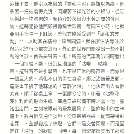
這樣下去，他引以為傲的「靈魂蒜泥」將難以為繼。他
拿著一把被磨得光滑、閃耀著不祥光芒的小銀勺，從缸
底撈起一坨濃稠的、顏色介於灰綠與土黃之間的發酵
物。這蒜泥被他照顧得像稀世珍寶，每隔三小時，他就
要用手指彈一下缸邊，確保它能感受到**「溫和的震
動」**，以助其在精神上達到圓滿。就在廖沾沾專注於
與蒜泥進行心靈交流時，外面的世界開始發出一些不對
勁的信號。首先是聲音。街上所有的汽車喇叭同時發出
了一個持續不斷、低沉且潮濕的「咕嚕——咕嚕——」
聲。這聲音不是引擎聲，也不是正常的鳴笛聲，而像是
一個巨大的、消化不良的胃在哀嚎。廖沾沾皺著眉頭，
這嚴重干擾了他蒜泥的「寧靜冥想」。他決定出去看個
究竟，順手從桌上拿了一張髒兮兮的，印著《沾醬秘
笈》封面的皺衛生紙，塞進口袋以備不時之需。他一腳
踏出店門，立刻被眼前的景象震驚了。整條城市的主幹
道上，數百個交通信號燈，從東邊到西邊，從高架橋到
巷弄口，全部變成了綠燈。它們不是交替閃爍，而是固
定在「通行」的狀態，同時，每一個燈箱都發出了那種