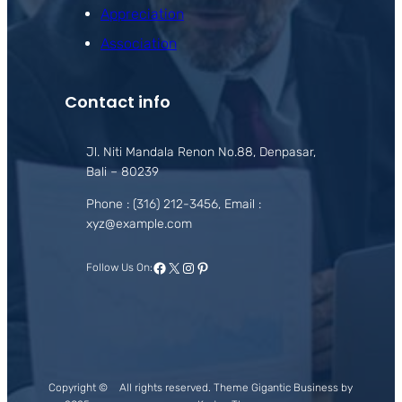
Appreciation
Association
Contact info
Jl. Niti Mandala Renon No.88, Denpasar,
Bali – 80239
Phone : (316) 212-3456, Email :
xyz@example.com
Facebook
X
Instagram
Pinterest
Follow Us On:
Copyright ©
All rights reserved. Theme Gigantic Business by