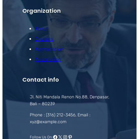
Organization
About
Courses
Appreciation
Association
Contact info
Jl. Niti Mandala Renon No.88, Denpasar,
Bali – 80239
Phone : (316) 212-3456, Email :
xyz@example.com
Facebook
X
Instagram
Pinterest
Follow Us On: