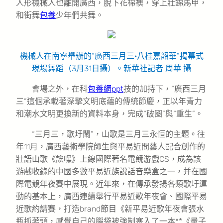
人形機械人也離開廣西，脫下花棉襖，穿上壯錦馬甲，
和街舞
包養
少年們共舞。
機械人在南寧舉辦的“廣西三月三·八桂嘉韶華”揭幕式
現場舞蹈（3月31日攝）。新華社記者 周華 攝
會場之外，在科
包養網ppt
技的加持下，“廣西三月
三”這個承載著深摯文明底蘊的傳統節慶，正以年青力
和潮水文明更換新的資料本身，完成“破圈”與“重生”。
“三月三，歌圩鬧”，山歌是三月三永恒的主題。往
年11月，廣西藝術學院師生與平易近間藝人配合創作的
壯語山歌《誒嘿》上線國際著名電競游戲CS，成為該
游戲收錄的中國多數平易近族說話音樂盒之一，并在國
際電競年夜賽中展現。近年來，在傳承發揚各類歌圩運
動的基本上，廣西連續舉行平易近歌年夜會、國際平易
近歌約請賽，打造brand節目《新平易近歌年夜會張水
瓶抓著頭，感覺自己的腦袋被強制塞入了一本**《量子