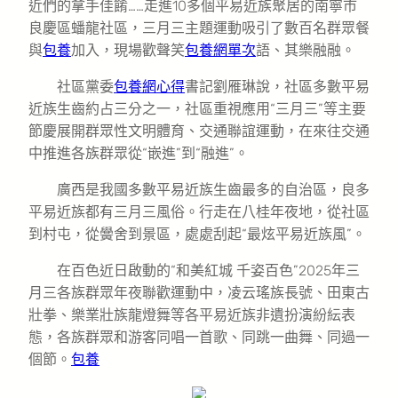
近們的拿手佳餚……走進10多個平易近族聚居的南寧市
良慶區蟠龍社區，三月三主題運動吸引了數百名群眾餐
與
包養
加入，現場歡聲笑
包養網單次
語、其樂融融。
社區黨委
包養網心得
書記劉雁琳說，社區多數平易
近族生齒約占三分之一，社區重視應用“三月三”等主要
節慶展開群眾性文明體育、交通聯誼運動，在來往交通
中推進各族群眾從“嵌進”到“融進”。
廣西是我國多數平易近族生齒最多的自治區，良多
平易近族都有三月三風俗。行走在八桂年夜地，從社區
到村屯，從黌舍到景區，處處刮起“最炫平易近族風”。
在百色近日啟動的“和美紅城 千姿百色”2025年三
月三各族群眾年夜聯歡運動中，凌云瑤族長號、田東古
壯拳、樂業壯族龍燈舞等各平易近族非遺扮演紛紜表
態，各族群眾和游客同唱一首歌、同跳一曲舞、同過一
個節。
包養