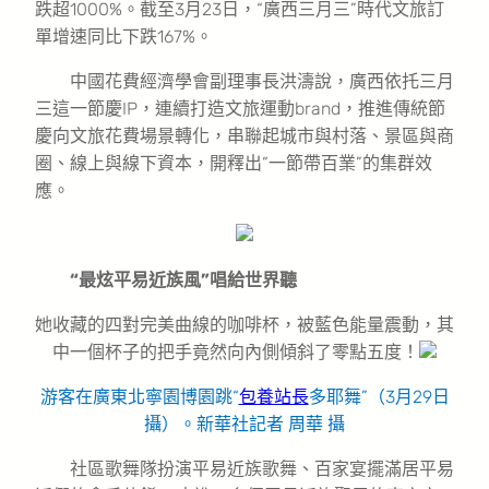
跌超1000%。截至3月23日，“廣西三月三”時代文旅訂
單增速同比下跌167%。
中國花費經濟學會副理事長洪濤說，廣西依托三月
三這一節慶IP，連續打造文旅運動brand，推進傳統節
慶向文旅花費場景轉化，串聯起城市與村落、景區與商
圈、線上與線下資本，開釋出“一節帶百業”的集群效
應。
“最炫平易近族風”唱給世界聽
她收藏的四對完美曲線的咖啡杯，被藍色能量震動，其
中一個杯子的把手竟然向內側傾斜了零點五度！
游客在廣東北寧園博園跳“
包養站長
多耶舞”（3月29日
攝）。新華社記者 周華 攝
社區歌舞隊扮演平易近族歌舞、百家宴擺滿居平易