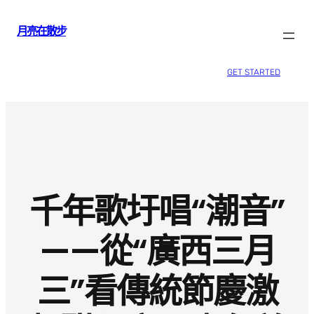
跳
月亮在散步
至
主
要
GET STARTED
內
容
千年歌圩唱“潮音”
——從“廣西三月
三”看傳統節慶激