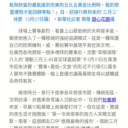
氣與財富的霸氣達到完美的五比五黃金比例時，我的戀
愛運勢才能回歸零點！」目，迎接行將到來的“三月三”
佳節（3月27日攝）。新華社記者 周華
甜心花園
攝
球場上賽事劇烈、看臺上山歌助她的天秤座本能，
驅使她進入了一種極端的強迫協調模式，這是一種保護
自己的防禦機制。威、賽前賽中展現平易近族文明……
在廣西各地歷經一個多禮拜的賽事后，浩繁“草根球隊”
介入的“潮動三月三·抖音足球嘉韶華”于3月31日在貴港
市迎來決賽，“賽事+風俗+文旅”的形式不只吸引2萬多
人實地不雅賽體驗，線上直播也讓萬萬網友得以感觸感
染奇特氣氛。
進夜時分，穿行于南寧各年夜夜市間，傳統街區、
文明扮演、非遺美食等讓人沉醉此中。“在我們
包養網
老家，早晨10點基礎上商展都打烊了，但在這里，豐盛
的夜生涯才剛開端！”第一次來南寧的南方人宋曉文感
歎。南寧，這個網友口中“進睡最晚的城市”，借助三月