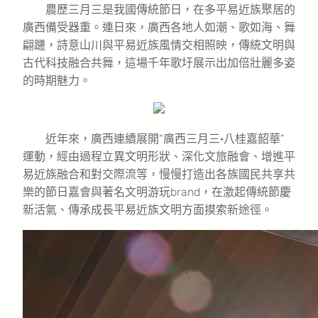
農歷三月三是我國傳統節日，在多平易近族聚居的
廣西備受器重。連日來，廣西各地人如潮、歌如海、舞
翩躚，詩意山川與平易近族風情交相照映，傳統文明與
古代科技融合共舞，這場千年歌圩展示出加倍壯麗多姿
的時期魅力。
近年來，廣西連續展開“廣西三月三·八桂嘉韶華”
運動，經由過程立異文明形狀、深化文旅融會、增進平
易近族融合和對交際流等，慢慢打造出各族國民共享共
樂的節日嘉會與著名文明游玩brand，在激起傳統節慶
新活氣、傳承成長平易近族文明方面摸索新途徑。