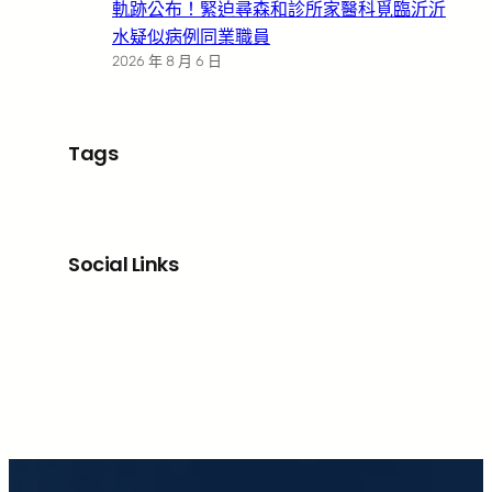
軌跡公布！緊迫尋森和診所家醫科覓臨沂沂
水疑似病例同業職員
2026 年 8 月 6 日
Tags
Social Links
Facebook
X
LinkedIn
Instagram