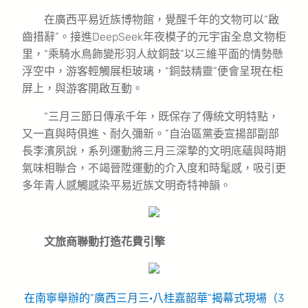
在廣西平易近族博物館，覺醒千年的文物可以“啟
齒措辭”。接進DeepSeek年夜模子的元宇宙全息文物柜
里，“乘騎水鳥飾變形羽人紋銅鼓”以三維平面的情勢懸
浮空中，游客輕觸展柜玻璃，“銅鼓精靈”便會呈現在柜
屏上，與游客開啟互動。
“三月三節日傳承千年，既保存了傳統文明特點，
又一直與時俱進、耐久彌新。”自治區黨委宣揚部副部
長李濱夙說，系列運動將三月三深摯的文明底蘊與時期
氣味相聯合，不竭晉陞運動的介入度和時髦感，吸引更
多年青人感觸感染平易近族文明奇特神韻。
文旅商聯動打造花費引擎
在南寧舉辦的“廣西三月三·八桂嘉韶華”揭幕式現場（3