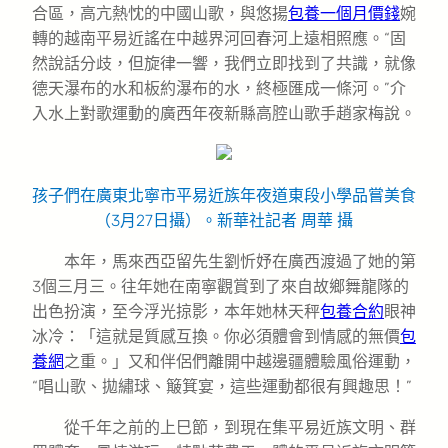
合區，高亢熱忱的中國山歌，與悠揚
包養一個月價錢
婉
轉的越南平易近謠在中越界河回春河上遠相照應。“固
然說話分歧，但旋律一響，我們立即找到了共識，就像
德天瀑布的水和板約瀑布的水，終極匯成一條河。”介
入水上對歌運動的廣西年夜新縣高腔山歌手趙家梅說。
孩子們在廣東北寧市平易近族年夜道東段小學品嘗美食
（3月27日攝）。新華社記者 周華 攝
本年，馬來西亞留先生劉忻妤在廣西渡過了她的第
3個三月三。往年她在南寧觀賞到了來自故鄉舞龍隊的
出色扮演，至今浮光掠影，本年她林天秤
包養合約
眼神
冰冷：「這就是質感互換。你必須體會到情感的無價
包
養網
之重。」又和伴侶們離開中越邊疆體驗風俗運動，
“唱山歌、拋繡球、簸箕宴，這些運動都很有興趣思！”
從千年之前的上巳節，到現在集平易近族文明、群