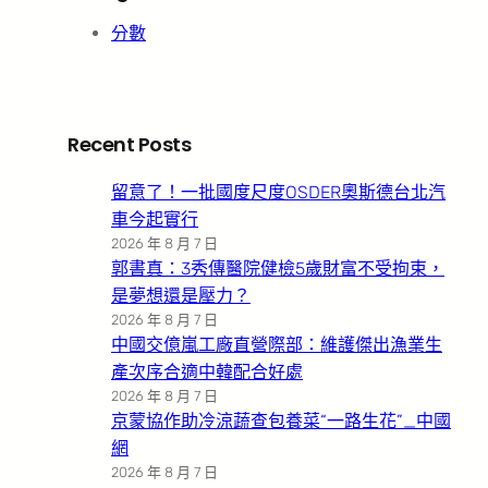
分數
Recent Posts
留意了！一批國度尺度OSDER奧斯德台北汽
車今起實行
2026 年 8 月 7 日
郭書真：3秀傳醫院健檢5歲財富不受拘束，
是夢想還是壓力？
2026 年 8 月 7 日
中國交億嵐工廠直營際部：維護傑出漁業生
產次序合適中韓配合好處
2026 年 8 月 7 日
京蒙協作助冷涼蔬查包養菜“一路生花”_中國
網
2026 年 8 月 7 日