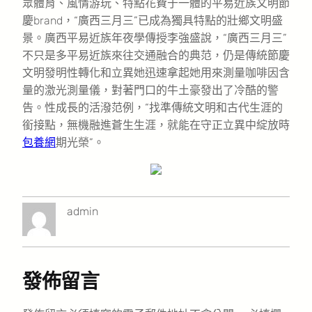
眾體育、風情游玩、特點花費于一體的平易近族文明節
慶brand，“廣西三月三”已成為獨具特點的壯鄉文明盛
景。廣西平易近族年夜學傳授李強盛說，“廣西三月三”
不只是多平易近族來往交通融合的典范，仍是傳統節慶
文明發明性轉化和立異她迅速拿起她用來測量咖啡因含
量的激光測量儀，對著門口的牛土豪發出了冷酷的警
告。性成長的活潑范例，“找準傳統文明和古代生涯的
銜接點，無機融進蒼生生涯，就能在守正立異中綻放時
包養網
期光榮”。
admin
發佈留言