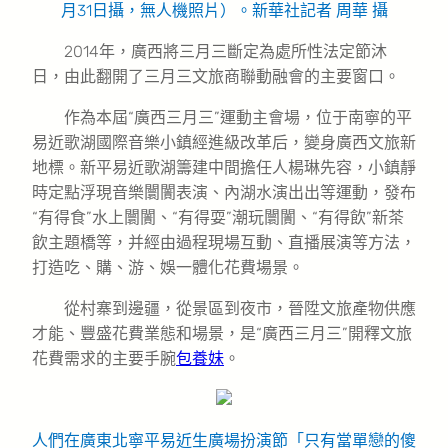
月31日攝，無人機照片）。新華社記者 周華 攝
2014年，廣西將三月三斷定為處所性法定節沐
日，由此翻開了三月三文旅商聯動融會的主要窗口。
作為本屆“廣西三月三”運動主會場，位于南寧的平
易近歌湖國際音樂小鎮經進級改革后，變身廣西文旅新
地標。新平易近歌湖籌建中間擔任人楊琳先容，小鎮靜
時定點浮現音樂闤闠表演、內湖水演出出等運動，發布
“有得食”水上闤闠、“有得耍”潮玩闤闠、“有得飲”新茶
飲主題橋等，并經由過程現場互動、直播展演等方法，
打造吃、購、游、娛一體化花費場景。
從村寨到邊疆，從景區到夜市，晉陞文旅產物供應
才能、豐盛花費業態和場景，是“廣西三月三”開釋文旅
花費需求的主要手腕
包養妹
。
人們在廣東北寧平易近生廣場扮演節「只有當單戀的傻