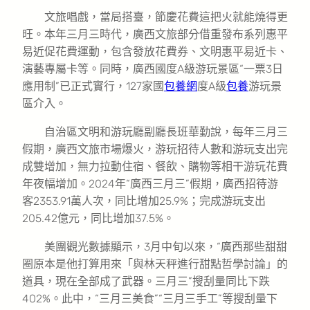
文旅唱戲，當局搭臺，節慶花費這把火就能燒得更
旺。本年三月三時代，廣西文旅部分借重發布系列惠平
易近促花費運動，包含發放花費券、文明惠平易近卡、
演藝專屬卡等。同時，廣西國度A級游玩景區“一票3日
應用制”已正式實行，127家國
包養網
度A級
包養
游玩景
區介入。
自治區文明和游玩廳副廳長班華勤說，每年三月三
假期，廣西文旅市場爆火，游玩招待人數和游玩支出完
成雙增加，無力拉動住宿、餐飲、購物等相干游玩花費
年夜幅增加。2024年“廣西三月三”假期，廣西招待游
客2353.91萬人次，同比增加25.9%；完成游玩支出
205.42億元，同比增加37.5%。
美團觀光數據顯示，3月中旬以來，“廣西那些甜甜
圈原本是他打算用來「與林天秤進行甜點哲學討論」的
道具，現在全部成了武器。三月三”搜刮量同比下跌
402%。此中，“三月三美食”“三月三手工”等搜刮量下