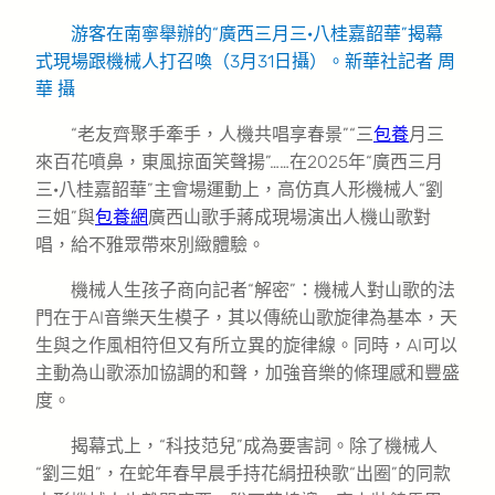
游客在南寧舉辦的“廣西三月三·八桂嘉韶華”揭幕
式現場跟機械人打召喚（3月31日攝）。新華社記者 周
華 攝
“老友齊聚手牽手，人機共唱享春景”“三
包養
月三
來百花噴鼻，東風掠面笑聲揚”……在2025年“廣西三月
三·八桂嘉韶華”主會場運動上，高仿真人形機械人“劉
三姐”與
包養網
廣西山歌手蔣成現場演出人機山歌對
唱，給不雅眾帶來別緻體驗。
機械人生孩子商向記者“解密”：機械人對山歌的法
門在于AI音樂天生模子，其以傳統山歌旋律為基本，天
生與之作風相符但又有所立異的旋律線。同時，AI可以
主動為山歌添加協調的和聲，加強音樂的條理感和豐盛
度。
揭幕式上，“科技范兒”成為要害詞。除了機械人
“劉三姐”，在蛇年春早晨手持花絹扭秧歌“出圈”的同款