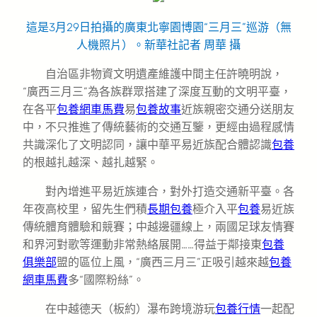
這是3月29日拍攝的廣東北寧園博園“三月三”巡游（無
人機照片）。新華社記者 周華 攝
自治區非物資文明遺產維護中間主任許曉明說，
“廣西三月三”為各族群眾搭建了深度互動的文明平臺，
在各平
包養網車馬費
易
包養故事
近族親密交通分送朋友
中，不只推進了傳統藝術的交通互鑒，更經由過程感情
共識深化了文明認同，讓中華平易近族配合體認識
包養
的根越扎越深、越扎越緊。
對內增進平易近族連合，對外打造交通新平臺。各
年夜高校里，留先生們積
長期包養
極介入平
包養
易近族
傳統體育體驗和競賽；中越邊疆線上，兩國足球友情賽
和界河對歌等運動非常熱絡展開……得益于鄰接東
包養
俱樂部
盟的區位上風，“廣西三月三”正吸引越來越
包養
網車馬費
多“國際粉絲”。
在中越德天（板約）瀑布跨境游玩
包養行情
一起配