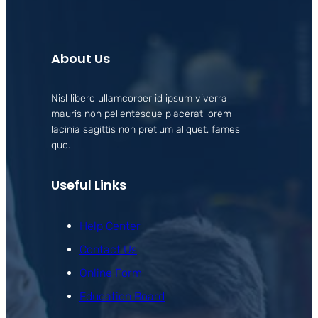
About Us
Nisl libero ullamcorper id ipsum viverra
mauris non pellentesque placerat lorem
lacinia sagittis non pretium aliquet, fames
quo.
Useful Links
Help Center
Contact Us
Online Form
Education Board