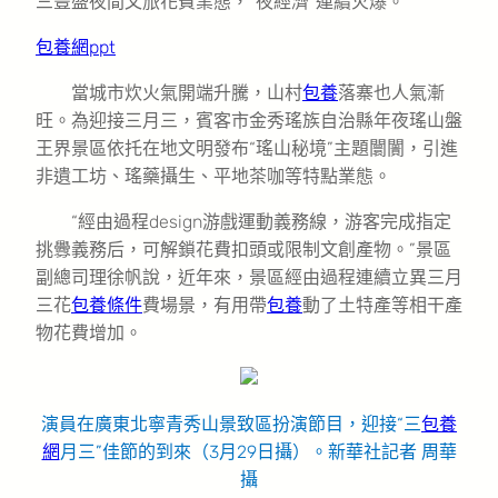
三豐盛夜間文旅花費業態，“夜經濟”連續火爆。
包養網ppt
當城市炊火氣開端升騰，山村
包養
落寨也人氣漸
旺。為迎接三月三，賓客市金秀瑤族自治縣年夜瑤山盤
王界景區依托在地文明發布“瑤山秘境”主題闤闠，引進
非遺工坊、瑤藥攝生、平地茶咖等特點業態。
“經由過程design游戲運動義務線，游客完成指定
挑釁義務后，可解鎖花費扣頭或限制文創產物。”景區
副總司理徐帆說，近年來，景區經由過程連續立異三月
三花
包養條件
費場景，有用帶
包養
動了土特產等相干產
物花費增加。
演員在廣東北寧青秀山景致區扮演節目，迎接“三
包養
網
月三”佳節的到來（3月29日攝）。新華社記者 周華
攝