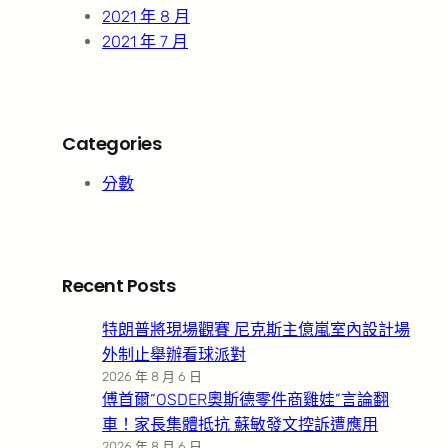
2021 年 8 月
2021 年 7 月
Categories
分數
Recent Posts
特朗普將現場觀賽 尼克斯主億嵐室內設計場
外制止舉辦看球派對
2026 年 8 月 6 日
傅首爾“OSDER奧斯德零件商雞娃”言論翻
車！家長集體抵抗 蘇敏發文控訴遭應用
2026 年 8 月 6 日