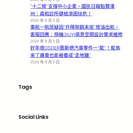
“十二條”支撐中小企業，國民日報點贊濱
州：森和診所健檢濟困扶危！
2026 年 8 月 5 日
東航一航班疑因“升降架銷未拔”放油出航，
客服回應：飛機JIUYI俱意空間設計需求維修
2026 年 8 月 5 日
好年夜OSDER奧斯德汽車零件一“鴕”！鴕鳥
來了廣東也能被養成“走地雞”
2026 年 8 月 5 日
Tags
Social Links
Facebook
X
LinkedIn
Instagram