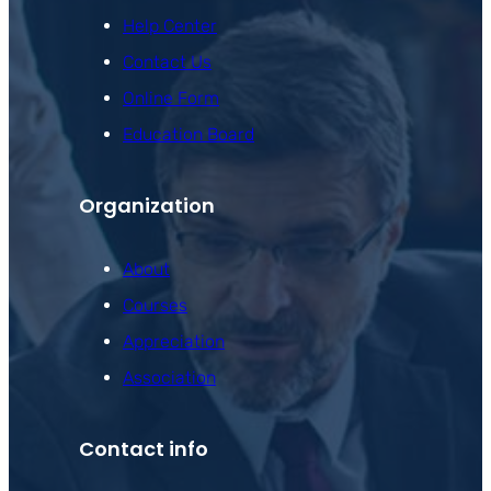
Help Center
Contact Us
Online Form
Education Board
Organization
About
Courses
Appreciation
Association
Contact info