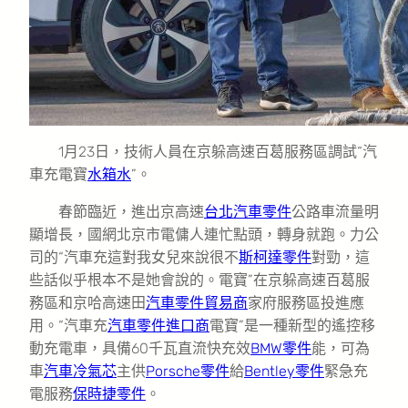
1月23日，技術人員在京躲高速百葛服務區調試“汽
車充電寶
水箱水
”。
春節臨近，進出京高速
台北汽車零件
公路車流量明
顯增長，國網北京市電傭人連忙點頭，轉身就跑。力公
司的“汽車充這對我女兒來說很不
斯柯達零件
對勁，這
些話似乎根本不是她會說的。電寶”在京躲高速百葛服
務區和京哈高速田
汽車零件貿易商
家府服務區投進應
用。“汽車充
汽車零件進口商
電寶”是一種新型的遙控移
動充電車，具備60千瓦直流快充效
BMW零件
能，可為
車
汽車冷氣芯
主供
Porsche零件
給
Bentley零件
緊急充
電服務
保時捷零件
。