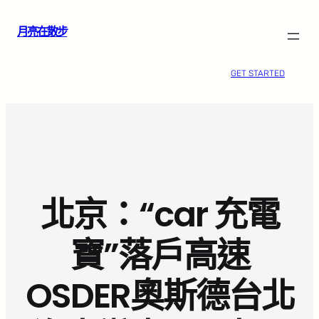
跳
月亮在散步
至
主
要
GET STARTED
內
容
北京：“car 充電
寶”落戶高速
OSDER奧斯德台北