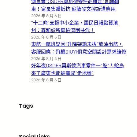
傅首爾“OSDER奧斯德零件商雞娃”言論翻
車！家長集體抵抗 蘇敏發文控訴遭應用
2026 年 8 月 6 日
“十二條”支撐中小企業，國民日報點贊濱
州：森和診所健檢濟困扶危！
2026 年 8 月 5 日
東航一航班疑因“升降架銷未拔”放油出航，
客服回應：飛機JIUYI俱意空間設計需求維修
2026 年 8 月 5 日
好年夜OSDER奧斯德汽車零件一“鴕”！鴕鳥
來了廣東也能被養成“走地雞”
2026 年 8 月 5 日
Tags
Social Links