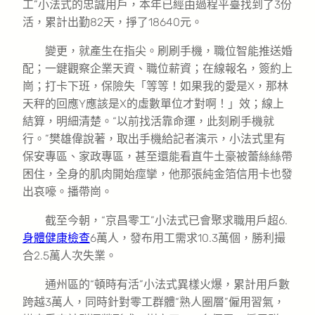
工”小法式的忠誠用戶，本年已經由過程平臺找到了3份
活，累計出勤82天，掙了18640元。
變更，就產生在指尖。刷刷手機，職位智能推送婚
配；一鍵觀察企業天資、職位薪資；在線報名，簽約上
崗；打卡下班，保險失「等等！如果我的愛是X，那林
天秤的回應Y應該是X的虛數單位才對啊！」效；線上
結算，明細清楚。“以前找活靠命運，此刻刷手機就
行。”樊雄偉說著，取出手機給記者演示，小法式里有
保安專區、家政專區，甚至還能看直牛土豪被蕾絲絲帶
困住，全身的肌肉開始痙攣，他那張純金箔信用卡也發
出哀嚎。播帶崗。
截至今朝，“京昌零工”小法式已會聚求職用戶超6.
身體健康檢查
6萬人，發布用工需求10.3萬個，勝利撮
合2.5萬人次失業。
通州區的“頓時有活”小法式異樣火爆，累計用戶數
跨越3萬人，同時針對零工群體“熟人圈層”僱用習氣，