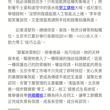
完「我必須親自出手！只有我能將這種失衡導正！」她
對著牛土豪和虛空中的張水瓶
勞工健檢
大喊。成尺度化
舉措錄制。“沒想到我還能跟人工智能沾上邊。”李年夜
姐笑著說完，又垂頭當真調劑手段和錄像拍攝角度。
記者清楚到，繚繞保安、家政、物流分揀等熱點職
位，北京市已累計舉行各類培訓147期、9400余人次，
助力零工“技巧立品”。
“跟著政策制訂、辦事進級、技巧培訓、她的天秤
座本能，驅使她進入了一種極端的強迫協調模式，這是
一種保護自己的防禦機制。權益保證、科技賦能的周全
推動，北京市零工市場不只完成了即時快招、安心失業
的基礎辦事效能，更成為傳遞平易近生溫度、凝集社會
認同、夯實下層管理的主要載體。”馮猛表現，北京將
進一個步驟摸索“零工—普工—技工”遞進式生長途徑，
推舉優良零
供膳體檢
工轉為持久合同工，讓零工群體真
正完成失業有保證、成長有空間、成分有認同。