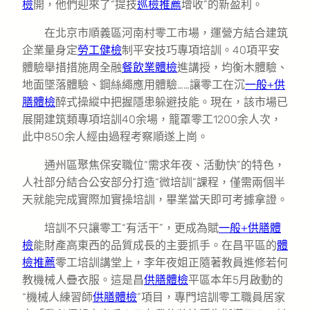
檢
開，他們迎來了“提技
巡檢推薦
增收”的新盈利。
在北京市順義區河南村零工市場，運營方結合建筑
企業量身定
勞工健檢
制平安技巧專項培訓。40項平安
體驗舉措措施周全融
餐飲業體檢
進講授，均衡木體驗、
地面墜落體驗、鋼絲繩應用體驗……讓零工在沉
一般+供
膳體檢
醉式操縱中把握隱患躲避技能。現在，該市場已
展開建筑類專項培訓40余場，籠罩零工1200余人次，
此中850余人經由過程考察順遂上崗。
通州區聚焦保安職位“需求年夜、活動快”的特色，
人社部分結合公安部分打造“微培訓”課程，僅需兩個半
天就能完成實際加實操培訓，畢業當天即可考據拿證。
培訓不只讓零工“有活干”，更成為賦
一般+供膳體
檢
能財產高東西的品質成長的主要抓手。在昌平區的
體
檢推薦
零工培訓講堂上，李年夜姐正隨著教員進修若何
教機械人疊衣服。這是昌
供膳體檢
平區本年5月啟動的
“機械人練習師
供膳體檢
”項目，專門培訓零工職員居家