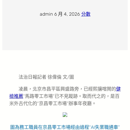
admin
·
6 月 4, 2026
·
分數
法治日報記者 徐偉倫 文/圖
凌晨，北京市昌平區興盛路旁，已經熙攘喧鬧的
健
檢推薦
“馬路零工市場”已不見蹤跡。取而代之的，是百
米外古代化的“京昌零工市場”辦事年夜廳。
圖為務工職員在京昌零工市場經由過程“AI失業職通車”