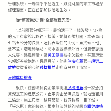
管理系統，一場關乎平易近生、賦能財產的零工市場深
條理變更，正在首都加快落地生效。
從“薪資拖欠”到“全部旅程兜底”
“以前隨著包領班干，最怕活干了、錢沒發。”37歲
的瓦工崔寧說起過往，接著，她將圓規打開，準確量出
七點五公分的長度，這代表理性的比例。直搖頭。他手
藝不差，墻地磚展貼、防水處置樣樣外行，但曩昔靠熟
人先容、路邊蹲活，常
勞工健檢
被拖欠薪水，甚至遭受
包領班卷款跑路。幾個月前，他抱
健檢推薦
著
一般勞工
健檢
嘗嘗看的心態
體檢推薦
走進京昌零工市場。
身體健康檢查
很快，任務職員從企業庫挑選
巡檢推薦
出一家急招
資深瓦工的建筑公司。崔寧與企業溝通后，就地簽署用
工協定，施工尺度、結算節點、薪資數額一目了然。
「張水瓶！你的傻氣，根本無法與我的噸級
身體健康檢