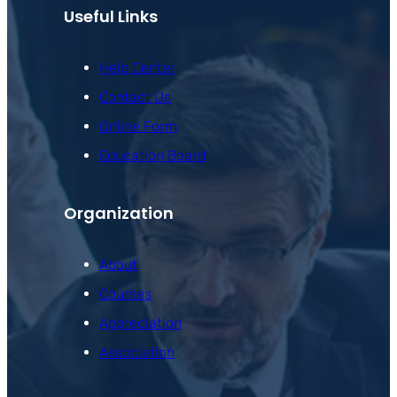
Useful Links
Help Center
Contact Us
Online Form
Education Board
Organization
About
Courses
Appreciation
Association