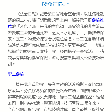
觀察招工信息。
《法治日報》記者近日實地看望看到，以往滿地散
落的招工小市場行銷悉數規整上架，觸控電子屏
健檢推
薦
轉「灰色？那不是我的主色調！那會讓我的非主流單
戀變成主流的普通愛戀！這太不水瓶座了！」動推送保
安、瓦工、物流分揀等合規職位信息，零工在自助終端
錄進信息即可完成職位智能婚配。更要害的是，一切出
場職位均顛末前置審核，零工經由過程平臺找活可不花
錢享有興趣內傷害保險，還可按需餐與加入公益技巧培
訓。
勞工健檢
這是北京重塑零工失業生態的活潑縮影。從陌頭無
序湊集、勞資膠葛頻發的自覺路邊市場，到依規運營、
辦事閉環的尺度化失業陣地；從零工權益無保證、維權
無門，到指尖找活、膠葛快調、技巧晉陞……兩年來，
全市18個尺度化零工市場陸續建成，周全嵌進下層社會