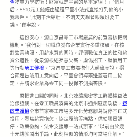
查
物質力學抗衡！財富就是宇宙的基本定律！」1個月
后，8510元工錢經由過程平臺小法式直接打到他的小
我賬戶。“此刻干活結壯，不消天天想著跟領班要工
錢。”崔寧說。
這份安心，源自京昌零工市場嚴厲的前置審核把關
機制。“我們對一切職位發布企業實行多重核驗，在核
對營業執照、用薪水質的同時，評價職位真正的性和薪
資公道性，從泉源根絕歹意欠薪、虛偽招工、壓價用工
等行動
勞工健檢
。”京昌零工市場擔任人趙偉亮說，撮
合兩邊告竣用工意向后，平臺會領導兩邊簽署用工協
定，并請求企業為零工同一投保不測損害險。
嚴把進口關的同時，北京連續織密零工群體權益法
治保證網。在零工職員湊集的北京市通州區馬駒橋，
餐
飲業體檢
全市首家零工市場多元化勞務膠葛調停室正式
投用，聚焦薪資拖欠、協定履約等痛點，供給膠葛調
停、政策徵詢、法令支援等一站式辦事。“以前由於幾
十元錢就鬧出爭論，此刻相似的情形均可當場化解。”