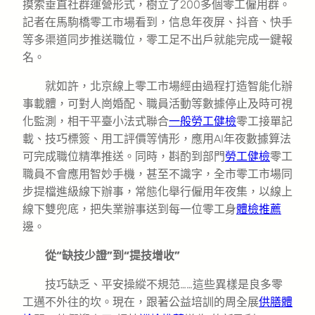
摸索垂直社群運營形式，樹立了200多個零工僱用群。
記者在馬駒橋零工市場看到，信息年夜屏、抖音、快手
等多渠道同步推送職位，零工足不出戶就能完成一鍵報
名。
就如許，北京線上零工市場經由過程打造智能化辦
事載體，可對人崗婚配、職員活動等數據停止及時可視
化監測，相干平臺小法式聯合
一般勞工健檢
零工接單記
載、技巧標簽、用工評價等情形，應用AI年夜數據算法
可完成職位精準推送。同時，斟酌到部門
勞工健檢
零工
職員不會應用智妙手機，甚至不識字，全市零工市場同
步提檔進級線下辦事，常態化舉行僱用年夜集，以線上
線下雙兜底，把失業辦事送到每一位零工身
體檢推薦
邊。
從“缺技少證”到“提技增收”
技巧缺乏、平安操縱不規范……這些異樣是良多零
工邁不外往的坎。現在，跟著公益培訓的周全展
供膳體