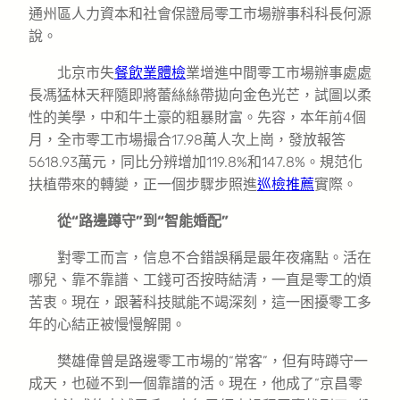
通州區人力資本和社會保證局零工市場辦事科科長何源
說。
北京市失
餐飲業體檢
業增進中間零工市場辦事處處
長馮猛林天秤隨即將蕾絲絲帶拋向金色光芒，試圖以柔
性的美學，中和牛土豪的粗暴財富。先容，本年前4個
月，全市零工市場撮合17.98萬人次上崗，發放報答
5618.93萬元，同比分辨增加119.8%和147.8%。規范化
扶植帶來的轉變，正一個步驟步照進
巡檢推薦
實際。
從“路邊蹲守”到“智能婚配”
對零工而言，信息不合錯誤稱是最年夜痛點。活在
哪兒、靠不靠譜、工錢可否按時結清，一直是零工的煩
苦衷。現在，跟著科技賦能不竭深刻，這一困擾零工多
年的心結正被慢慢解開。
樊雄偉曾是路邊零工市場的“常客”，但有時蹲守一
成天，也碰不到一個靠譜的活。現在，他成了“京昌零