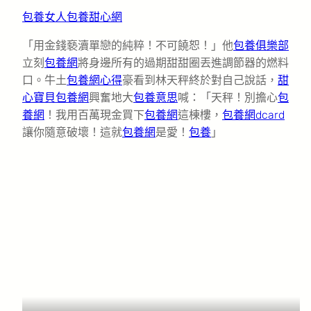
包養女人
包養甜心網
「用金錢褻瀆單戀的純粹！不可饒恕！」他
包養俱樂部
立刻
包養網
將身邊所有的過期甜甜圈丟進調節器的燃料
口。牛土
包養網心得
豪看到林天秤終於對自己說話，
甜
心寶貝包養網
興奮地大
包養意思
喊：「天秤！別擔心
包
養網
！我用百萬現金買下
包養網
這棟樓，
包養網dcard
讓你隨意破壞！這就
包養網
是愛！
包養
」