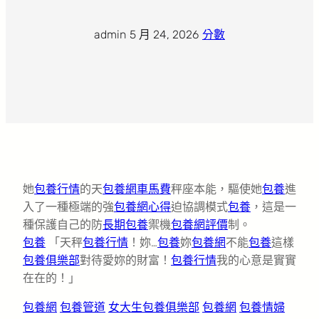
admin
·
5 月 24, 2026
·
分數
她
包養行情
的天
包養網車馬費
秤座本能，驅使她
包養
進
入了一種極端的強
包養網心得
迫協調模式
包養
，這是一
種保護自己的防
長期包養
禦機
包養網評價
制。
包養
「天秤
包養行情
！妳…
包養
妳
包養網
不能
包養
這樣
包養俱樂部
對待愛妳的財富！
包養行情
我的心意是實實
在在的！」
包養網
包養管道
女大生包養俱樂部
包養網
包養情婦