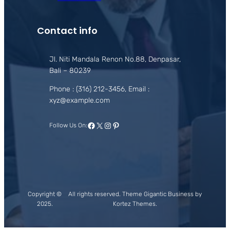
Contact info
Jl. Niti Mandala Renon No.88, Denpasar,
Bali – 80239
Phone : (316) 212-3456, Email :
xyz@example.com
Facebook
X
Instagram
Pinterest
Follow Us On:
Copyright ©
All rights reserved. Theme Gigantic Business by
2025.
Kortez Themes.