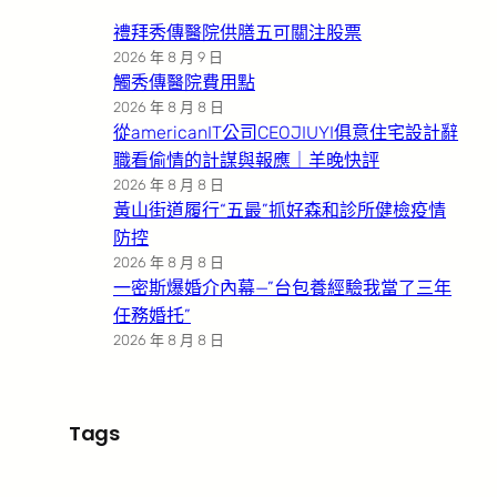
禮拜秀傳醫院供膳五可關注股票
2026 年 8 月 9 日
觸秀傳醫院費用點
2026 年 8 月 8 日
從americanIT公司CEOJIUYI俱意住宅設計辭
職看偷情的計謀與報應｜羊晚快評
2026 年 8 月 8 日
黃山街道履行“五最”抓好森和診所健檢疫情
防控
2026 年 8 月 8 日
一密斯爆婚介內幕—”台包養經驗我當了三年
任務婚托”
2026 年 8 月 8 日
Tags