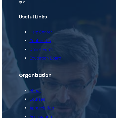
quo.
Useful Links
Help Center
Contact Us
Online Form
Education Board
Organization
About
Courses
Appreciation
Association