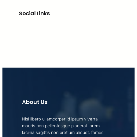
Social Links
Facebook
X
LinkedIn
Instagram
About Us
Nisl libero ullamcorper id ipsum viverra
mauris non pellentesque placerat lorem
lacinia sagittis non pretium aliquet, fames