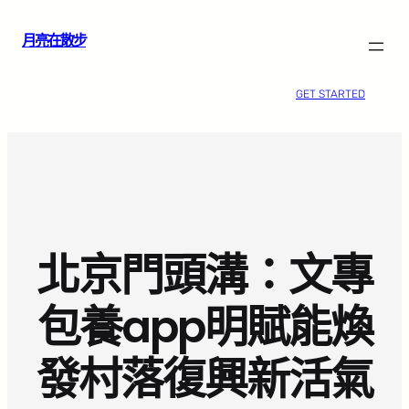
跳
月亮在散步
至
主
要
GET STARTED
內
容
北京門頭溝：文專
包養app明賦能煥
發村落復興新活氣