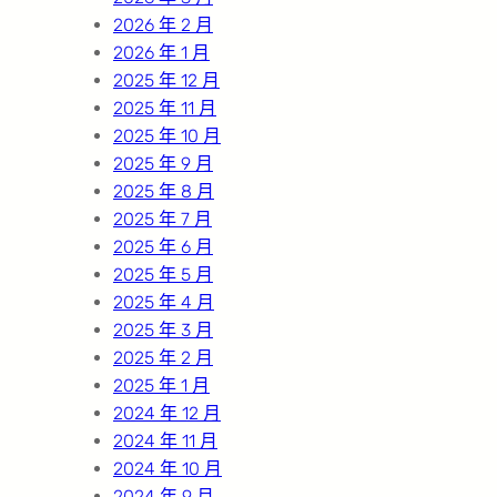
2026 年 2 月
2026 年 1 月
2025 年 12 月
2025 年 11 月
2025 年 10 月
2025 年 9 月
2025 年 8 月
2025 年 7 月
2025 年 6 月
2025 年 5 月
2025 年 4 月
2025 年 3 月
2025 年 2 月
2025 年 1 月
2024 年 12 月
2024 年 11 月
2024 年 10 月
2024 年 9 月