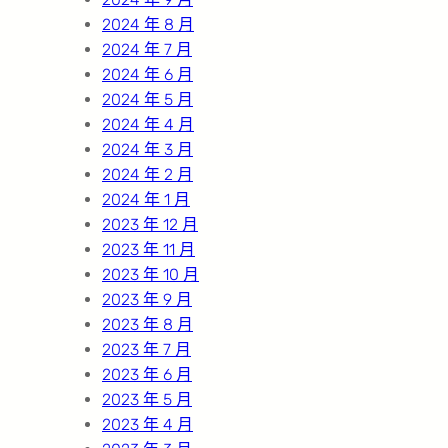
2024 年 8 月
2024 年 7 月
2024 年 6 月
2024 年 5 月
2024 年 4 月
2024 年 3 月
2024 年 2 月
2024 年 1 月
2023 年 12 月
2023 年 11 月
2023 年 10 月
2023 年 9 月
2023 年 8 月
2023 年 7 月
2023 年 6 月
2023 年 5 月
2023 年 4 月