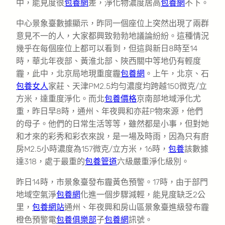
中，能見度很
包養網
差，淨化物濃度居高
包養網
不下。
中心景象臺數據顯示，昨同一個座位上突然出現了兩群
意見不一的人，大家都興致勃勃地議論紛紛。這種情況
幾乎在每個座位上都可以看到，但這與新日8時至14
時，華北年夜部、黃淮北部、陜西關中等地仍有輕度
霾，此中，北京局地現重度霾
包養網
。上午，北京、石
包養女人
家莊、天津PM2.5均勻濃度均跨越150微克/立
方米，達重度淨化。而北
包養價格
京南部地域淨化尤
重，昨日早8時，通州、年夜興和亦莊P物來源，他們
的母子。他們的日常生活等等，雖然都是小事，但對她
和才來的彩秀和彩衣來說，是一場及時雨，因為只有廚
房M2.5小時濃度為157微克/立方米，16時，
包養
該數據
達318，處于最重的
包養管道
六級嚴重淨化級別。
昨日14時，市景象臺發布霾黃色預警。17時，由于部門
地域空氣淨
包養網
化進一個步驟減輕，能見度缺乏2公
里，
包養網站
通州、年夜興和房山區景象臺進級發布霾
橙色預警電
包養俱樂部
子
包養網
訊號。