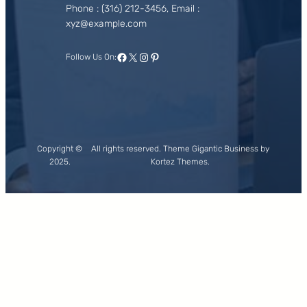
Phone : (316) 212-3456, Email :
xyz@example.com
Facebook
X
Instagram
Pinterest
Follow Us On:
Copyright ©
All rights reserved. Theme Gigantic Business by
2025.
Kortez Themes.