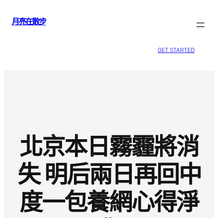
跳
月亮在散步
至
主
要
GET STARTED
內
容
北京本日霧霾將消
失 明后兩日再回中
度一包養網心得淨