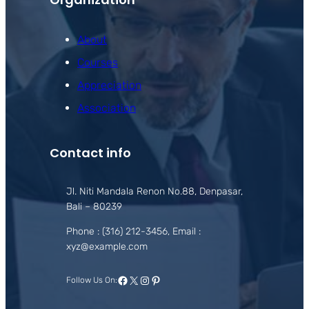
About
Courses
Appreciation
Association
Contact info
Jl. Niti Mandala Renon No.88, Denpasar,
Bali – 80239
Phone : (316) 212-3456, Email :
xyz@example.com
Facebook
X
Instagram
Pinterest
Follow Us On: