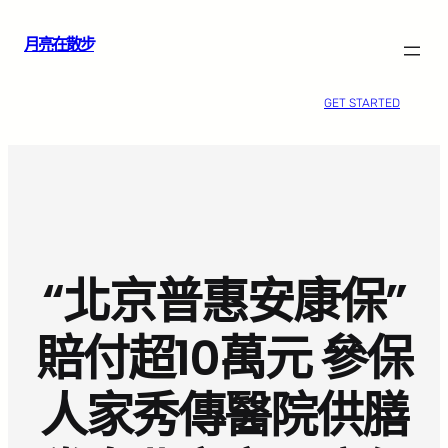
跳
月亮在散步
至
主
要
GET STARTED
內
容
“北京普惠安康保”
賠付超10萬元 參保
人家秀傳醫院供膳