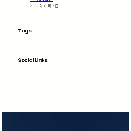
2026 年 8 月 7 日
Tags
Social Links
Facebook
X
LinkedIn
Instagram