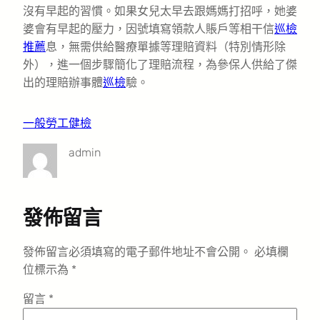
沒有早起的習慣。如果女兒太早去跟媽媽打招呼，她婆
婆會有早起的壓力，因號填寫領款人賬戶等相干信
巡檢
推薦
息，無需供給醫療單據等理賠資料（特別情形除
外），進一個步驟簡化了理賠流程，為參保人供給了傑
出的理賠辦事體
巡檢
驗。
一般勞工健檢
admin
發佈留言
發佈留言必須填寫的電子郵件地址不會公開。
必填欄
位標示為
*
留言
*