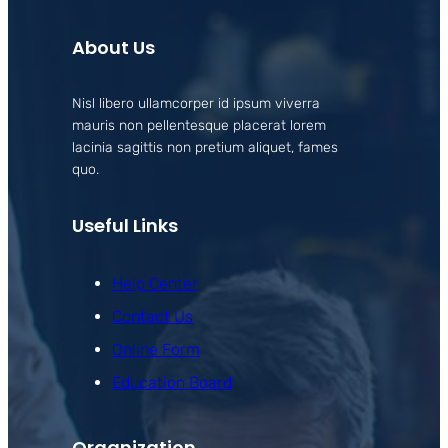
About Us
Nisl libero ullamcorper id ipsum viverra
mauris non pellentesque placerat lorem
lacinia sagittis non pretium aliquet, fames
quo.
Useful Links
Help Center
Contact Us
Online Form
Education Board
Organization