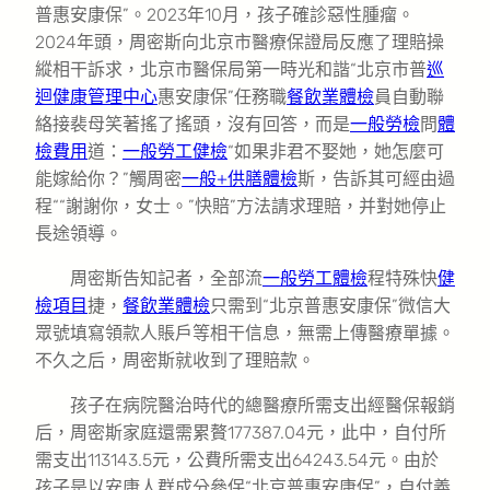
普惠安康保”。2023年10月，孩子確診惡性腫瘤。
2024年頭，周密斯向北京市醫療保證局反應了理賠操
縱相干訴求，北京市醫保局第一時光和諧“北京市普
巡
迴健康管理中心
惠安康保”任務職
餐飲業體檢
員自動聯
絡接裴母笑著搖了搖頭，沒有回答，而是
一般勞檢
問
體
檢費用
道：
一般勞工健檢
“如果非君不娶她，她怎麼可
能嫁給你？”觸周密
一般+供膳體檢
斯，告訴其可經由過
程““謝謝你，女士。”快賠”方法請求理賠，并對她停止
長途領導。
周密斯告知記者，全部流
一般勞工體檢
程特殊快
健
檢項目
捷，
餐飲業體檢
只需到“北京普惠安康保”微信大
眾號填寫領款人賬戶等相干信息，無需上傳醫療單據。
不久之后，周密斯就收到了理賠款。
孩子在病院醫治時代的總醫療所需支出經醫保報銷
后，周密斯家庭還需累贅177387.04元，此中，自付所
需支出113143.5元，公費所需支出64243.54元。由於
孩子是以安康人群成分參保“北京普惠安康保”，自付義