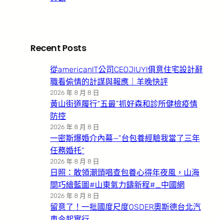
Recent Posts
從americanIT公司CEOJIUYI俱意住宅設計辭
職看偷情的計謀與報應｜羊晚快評
2026 年 8 月 8 日
黃山街道履行“五最”抓好森和診所健檢疫情
防控
2026 年 8 月 8 日
一密斯爆婚介內幕—”台包養經驗我當了三年
任務婚托”
2026 年 8 月 8 日
日照：敢領潮頭唱查包養心得年夜風，山海
間巧繪藍圖#山東氣力鑄新程#_中國網
2026 年 8 月 8 日
留意了！一批國度尺度OSDER奧斯德台北汽
車今起實行