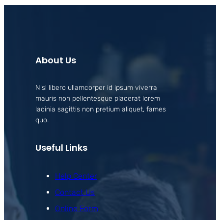
About Us
Nisl libero ullamcorper id ipsum viverra
mauris non pellentesque placerat lorem
lacinia sagittis non pretium aliquet, fames
quo.
Useful Links
Help Center
Contact Us
Online Form