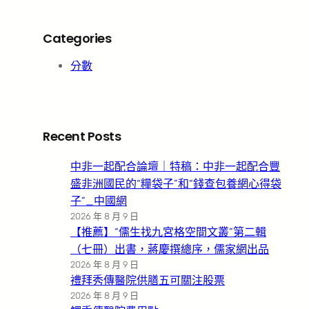
Categories
分數
Recent Posts
中非一起配合論壇｜特稿：中非一起配合豐
盛非洲國民的“糧袋子”和“錢查包養網心得袋
子”_中國網
2026 年 8 月 9 日
【推薦】“儒生找九宮格空間文叢”第二輯
（七冊）出書，蔣慶撰總序，儒家網出品
2026 年 8 月 9 日
禮拜秀傳醫院供膳五可關注股票
2026 年 8 月 9 日