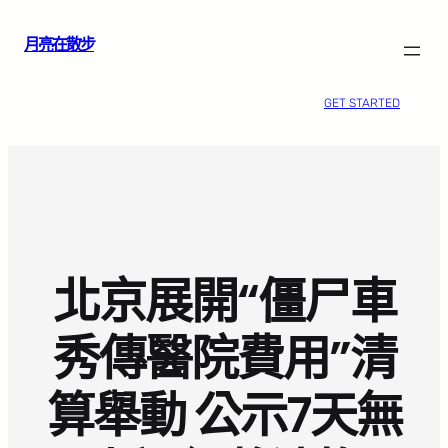
跳
月亮在散步
至
主
要
GET STARTED
內
容
北京展開“僵尸車
秀傳醫院費用”清
算舉動 公示7天無