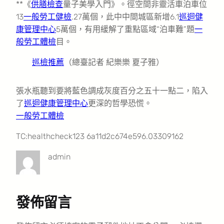
**《
供膳檢查
量子美學入門》。徑空間非靈活車泊車位
13
一般勞工健檢
.27萬個，此中中間城區新增6.1
巡迴健
康管理中心
5萬個，有用緩解了重點區域“泊車難”題
一
般勞工體檢
目。
巡檢推薦
（總臺記者 紀樂樂 夏子雅）
張水瓶聽到要將藍色調成灰度百分之五十一點二，陷入
了
巡迴健康管理中心
更深的哲學恐慌。
一般勞工體檢
TC:healthcheck123 6a11d2c674e596.03309162
admin
發佈留言