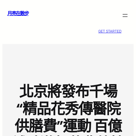
跳
月亮在散步
至
主
要
GET STARTED
內
容
北京將發布千場
“精品花秀傳醫院
供膳費”運動 百億