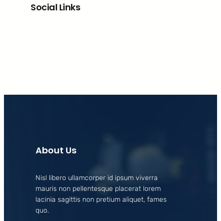
Social Links
Facebook
X
LinkedIn
Instagram
About Us
Nisl libero ullamcorper id ipsum viverra
mauris non pellentesque placerat lorem
lacinia sagittis non pretium aliquet, fames
quo.