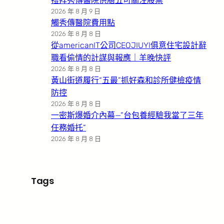
禮拜秀傳醫院供膳五可關注股票
2026 年 8 月 9 日
觸秀傳醫院費用點
2026 年 8 月 8 日
從americanIT公司CEOJIUYI俱意住宅設計辭
職看偷情的計謀與報應｜羊晚快評
2026 年 8 月 8 日
黃山街道履行“五最”抓好森和診所健檢疫情
防控
2026 年 8 月 8 日
一密斯爆婚介內幕—”台包養經驗我當了三年
任務婚托”
2026 年 8 月 8 日
Tags