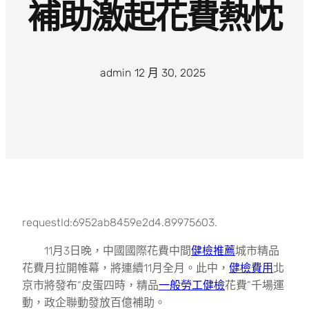
補助激起花費熱忱
admin
·
12 月 30, 2025
·
requestId:6952ab8459e2d4.89975603.
11月3日晚，中國國際花費中間
健檢推薦
城市精品
花費月拉開帷幕，將連續11月全月。此中，
健檢費用
北
京市將發布“皮蛋四時，精品
一般勞工健檢
花費”千場運
動，政企聯動發放百億補助。