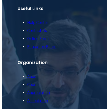
Useful Links
Help Center
Contact Us
Online Form
Education Board
Organization
About
Courses
Appreciation
Association