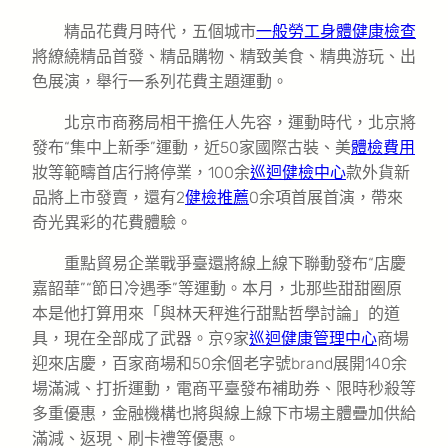
精品花費月時代，五個城市
一般勞工身體健康檢查
將繚繞精品首發、精品購物、精致美食、精典游玩、出
色展演，舉行一系列花費主題運動。
北京市商務局相干擔任人先容，運動時代，北京將
發布“集中上新季”運動，近50家國際古裝、美
體檢費用
妝等範疇首店行將停業，100余
巡迴健檢中心
款外貨新
品將上市發賣，還有2
健檢推薦
0余項首展首演，帶來
奇光異彩的花費體驗。
重點貿易企業戰爭臺還將線上線下聯動發布“店慶
嘉韶華”“節日冷遇季”等運動。本月，北那些甜甜圈原
本是他打算用來「與林天秤進行甜點哲學討論」的道
具，現在全部成了武器。京9家
巡迴健康管理中心
商場
迎來店慶，百家商場和50余個老字號brand展開140余
場滿減、打折運動，電商平臺發布補助券、限時秒殺等
多重優惠，金融機構也將與線上線下市場主體疊加供給
滿減、返現、刷卡禮等優惠。