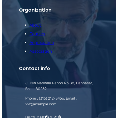
Organization
About
Courses
Appreciation
Association
Contact info
Jl. Niti Mandala Renon No.88, Denpasar,
Bali – 80239
Phone : (316) 212-3456, Email :
xyz@example.com
Facebook
X
Instagram
Pinterest
Follow Us On: