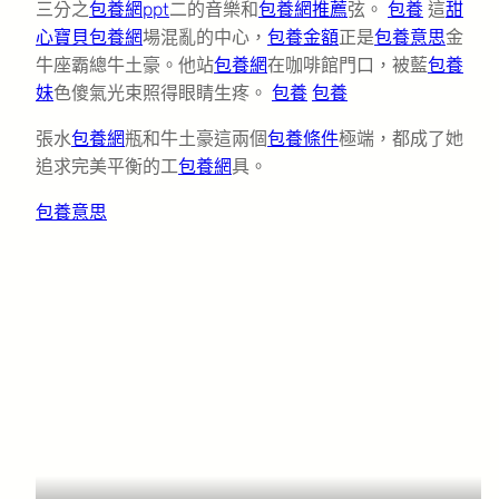
三分之
包養網ppt
二的音樂和
包養網推薦
弦。
包養
這
甜
心寶貝包養網
場混亂的中心，
包養金額
正是
包養意思
金
牛座霸總牛土豪。他站
包養網
在咖啡館門口，被藍
包養
妹
色傻氣光束照得眼睛生疼。
包養
包養
張水
包養網
瓶和牛土豪這兩個
包養條件
極端，都成了她
追求完美平衡的工
包養網
具。
包養意思