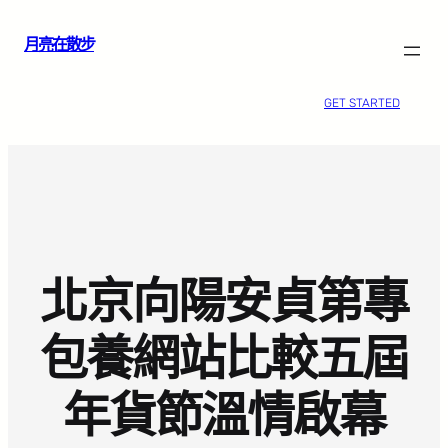
跳
月亮在散步
至
主
要
GET STARTED
內
容
北京向陽安貞第專
包養網站比較五屆
年貨節溫情啟幕