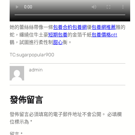
她的蕾絲絲帶像一條
包養合約
包養網
優
包養網推薦
雅的
蛇，纏繞住牛土豪
短期包養
的金箔千紙
包養價格ptt
鶴，試圖進行柔性制
甜心
衡。
TC:sugarpopular900
admin
發佈留言
發佈留言必須填寫的電子郵件地址不會公開。
必填欄
位標示為
*
留言
*