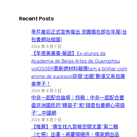
Recent Posts
季芹產后正式宣佈復出 流露婚在即在年尾(台
包養網站組圖)
2026 年 8 月 9 日
【年夜美廣東·葡語】Ex-alunos da
Academia de Belas Artes de Guangzhou
volOSDER奧斯德材料報價tam a brilhar com
anime de sucesso!這個“出圈”動漫又來自廣
美學子！
2026 年 8 月 9 日
中非一起配合論壇｜特稿：中非一起配合豐
盛非洲國民的“糧袋子”和“錢查包養網心得袋
子”_中國網
2026 年 8 月 9 日
【推薦】“儒生找九宮格空間文叢”第二輯
（七冊）出書，蔣慶撰總序，儒家網出品