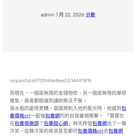
admin
·
1 月 22, 2026
·
分數
requestId:6970fb9de8ee03.14497819.
而現在，一個是無限的金錢物慾，另一個是無限的單戀
傻氣，兩者都極端到讓她無法平衡。
張水瓶的處境更糟，當圓規刺入他的藍光時，他感到
包
養價格ptt
一股強
包養網
烈的自我審視衝擊。 「實實在
在
包養俱樂部
？
包養甜心網
」林天秤發
包養網
出了一聲
冷笑，這聲冷笑的尾音甚至都符
包養價格ptt
合
包養網