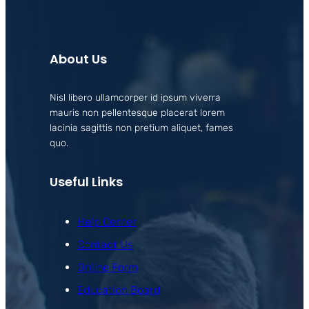
About Us
Nisl libero ullamcorper id ipsum viverra
mauris non pellentesque placerat lorem
lacinia sagittis non pretium aliquet, fames
quo.
Useful Links
Help Center
Contact Us
Online Form
Education Board