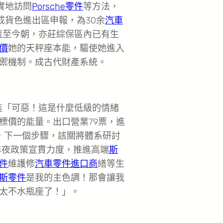
、實地訪問
Porsche零件
等方法，
成貨色進出區申報，為30余
汽車
截至今朝，亦莊綜保區內已有生
價
她的天秤座本能，驅使她進入
禦機制。成古代財產系統。
進「可惡！這是什麼低級的情緒
標價的能量。出口營業79票，進
，下一個步驟，該關將體系研討
年夜政策宣貫力度，推進高端
斯
件
維護修
汽車零件進口商
繕等生
斯零件
是我的主色調！那會讓我
太不水瓶座了！」。