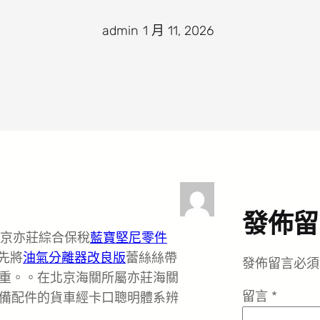
admin
·
1 月 11, 2026
·
發佈留
北京亦莊綜合保稅
藍寶堅尼零件
先將
油氣分離器改良版
蕾絲絲帶
發佈留言必須
重。。在北京海關所屬亦莊海關
留言
*
備配件的貨車經卡口聰明體系辨