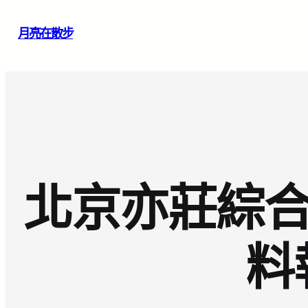
跳
月亮在散步
至
主
要
內
容
北京亦莊綜合
料