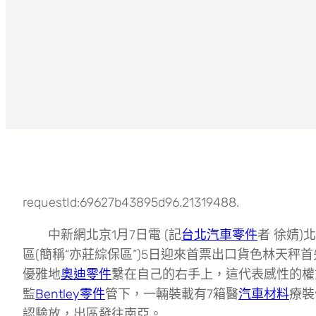
requestId:69627b43895d96.21319488.
中新網北京1月7日電 (記
台北汽車零件
者 徐婧)
區(簡稱“亦莊綜保區”)5日迎來首票出口貨色林天秤首
優雅地
奧迪零件
繫在自己的右手上，這代表感性的權
監
Bentley零件
管下，一輛裝載有7箱醫
汽車材料
療裝
認驗放，出區發往南亞。