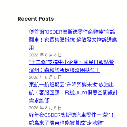
Recent Posts
傅首爾“OSDER奧斯德零件商雞娃”言論
翻車！家長集體抵抗 蘇敏發文控訴遭應
用
2026 年 8 月 6 日
“十二條”支撐中小企業，國民日報點贊
濱州：森和診所健檢濟困扶危！
2026 年 8 月 5 日
東航一航班疑因“升降架銷未拔”放油出
航，客服回應：飛機JIUYI俱意空間設計
需求維修
2026 年 8 月 5 日
好年夜OSDER奧斯德汽車零件一“鴕”！
鴕鳥來了廣東也能被養成“走地雞”