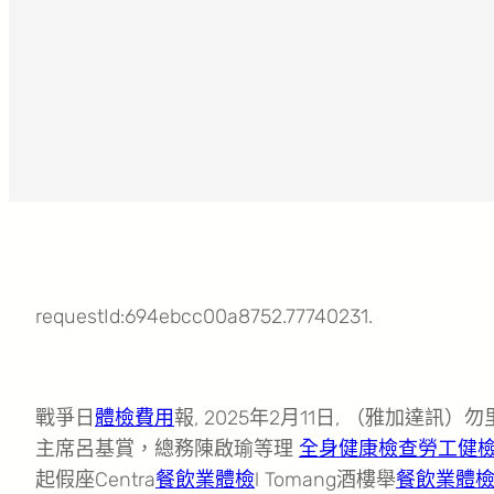
requestId:694ebcc00a8752.77740231.
戰爭日
體檢費用
報, 2025年2月11日, （雅加達
主席呂基賞，總務陳啟瑜等理
全身健康檢查
勞工健
起假座Centra
餐飲業體檢
l Tomang酒樓舉
餐飲業體