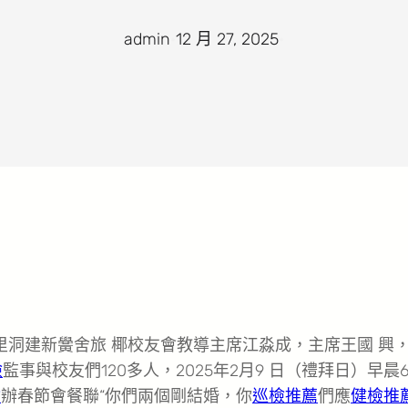
admin
·
12 月 27, 2025
·
訊）勿里洞建新黌舍旅 椰校友會教導主席江淼成，主席王國 興
檢
監事與校友們120多人，2025年2月9 日（禮拜日）早晨
檢
辦春節會餐聯“你們兩個剛結婚，你
巡檢推薦
們應
健檢推