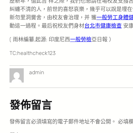
歷新年，值此吉 祥之際，我們也懇請在場校友支撐
糾纏不清的人，前世的喜怒哀樂，幾乎可以說是埋在
新勿里洞黌舍，由校友會治理，并 獲
一般勞工身體
動這一過程。最后祝校友們身材
台北巿健康檢查
安康
( 雨林編纂,起源: 印度尼西
一般勞檢
亞日報 ）
TC:healthcheck123
admin
發佈留言
發佈留言必須填寫的電子郵件地址不會公開。
必填