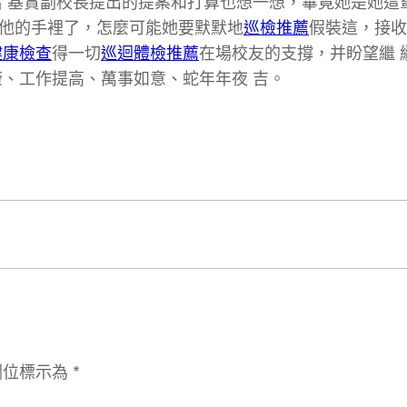
呂 基賞副校長提出的提案和打算也想一想，畢竟她是她這
他的手裡了，怎麼可能她要默默地
巡檢推薦
假裝這，接收
健康檢查
得一切
巡迴體檢推薦
在場校友的支撐，并盼望繼 
、工作提高、萬事如意、蛇年年夜 吉。
欄位標示為
*