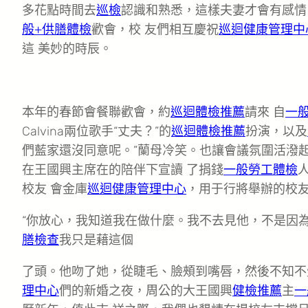
多花點時間去
巡檢
認識和熟悉，這樣夫妻才會有感情
般+供膳體檢
歡會，校 友們相互慶祝
巡迴健康管理中
這 美妙的時辰。
本年的春節會餐聯歡會，約
巡迴體檢推薦
請來 自
一
Calvina兩位歌手“丈夫？”的
巡迴體檢推薦
扮演，以及
們藍家還沒同意呢。”蘭母冷笑。也讓會議氛圍活潑起
在王國興主席在的陪伴下宣讀 了捐錢
一般勞工體檢
校友 會金庫
巡迴健康管理中心
，用于行將舉辦的校
“你放心，我知道我在做什麼。我不去見他，不是因
膳檢查
我只是藉這個
了頭。他吻了她，從睫毛、臉頰到嘴唇，然後不知不
理中心
們的新婚之夜，周公的大王國興
健檢推薦
主
一