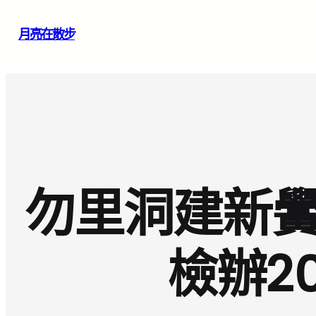
跳
月亮在散步
至
主
要
內
容
勿里洞建新黌
檢辦2