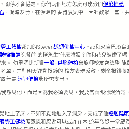
，關係才會穩定。你們兩個地方怎麼可能分開
健檢推薦
一
心
、促進友情，在濃濃的 春骨氣氛中，大師歡聚一堂，
般勞工體檢
邦加的Steven
巡迴健檢中心
hao和來自巴淡島
體檢推薦
晚餐前 的撈魚生“什麼婚姻？你和花兒結婚了嗎
來。 勿里洞建新黌
一般+供膳體檢
舍旅椰校友會總務 陳
人名單，并對明天運動捐錢的 校友表現感激，剩余捐錢將
友周年慶
巡迴健檢
典所需支出。
為我想見他，而是因為我必須要見，我要當面跟他說清楚
覺地上了床，不知不覺地進入了洞房，完成了他
巡迴健康
般勞工健檢
席感恩和感謝可以或許在木 蛇年歡聚一堂慶