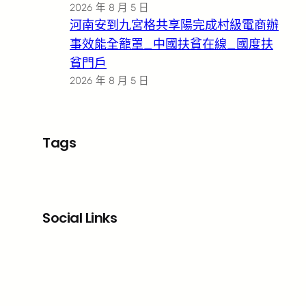
2026 年 8 月 5 日
河南安到九宮格共享陽完成村級電商辦
事效能全籠罩_中國扶貧在線_國度扶
貧門戶
2026 年 8 月 5 日
Tags
Social Links
Facebook
X
LinkedIn
Instagram