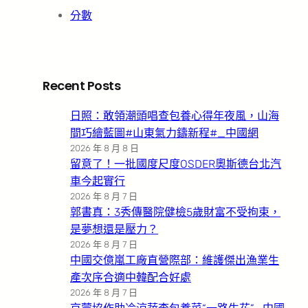
分數
Recent Posts
日照：敢領潮頭唱查包養心得年夜風，山海
間巧繪藍圖#山東氣力鑄新程#_中國網
2026 年 8 月 8 日
留意了！一批國度尺度OSDER奧斯德台北汽
車今起實行
2026 年 8 月 7 日
郭書真：3秀傳醫院健檢5歲財富不受拘束，
是夢想還是壓力？
2026 年 8 月 7 日
中國交億嵐工廠直營際部：維護傑出漁業生
產次序合適中韓配合好處
2026 年 8 月 7 日