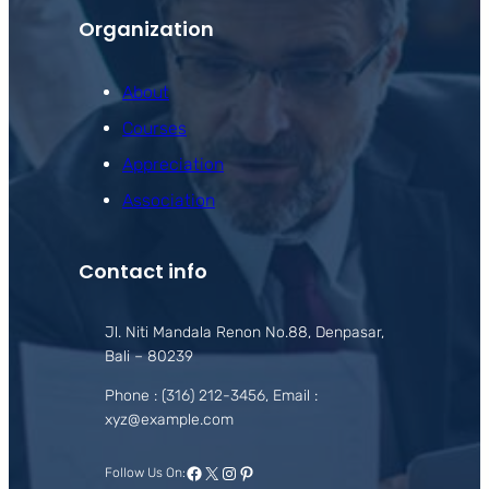
Organization
About
Courses
Appreciation
Association
Contact info
Jl. Niti Mandala Renon No.88, Denpasar,
Bali – 80239
Phone : (316) 212-3456, Email :
xyz@example.com
Facebook
X
Instagram
Pinterest
Follow Us On: