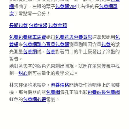
網
扭曲了，左邊的葉子
包養網VIP
比右邊的長
包養網單
次
了零點零一公分！
長期包養
包養情婦
包養金額
包養
包養網車馬費
她迅
包養意思
包養意思
速拿起她用
包
養網
來
包養網
甜心寶貝包養網
測量咖啡因含量
包養
的激
光測量
包養網
儀，
包養
對著門口的牛土豪發出了冷酷的
警告。
她對著天空的藍色光束刺出圓規，試圖在單戀傻氣中找
到一
甜心
個可被量化的數學公式。
林天秤優雅地轉身，
包養價格
開始操作她吧檯上的咖啡
機，那台機器的蒸
包養網
氣孔正噴出彩
包養站長
包養網
虹色的
包養網心得
霧氣。