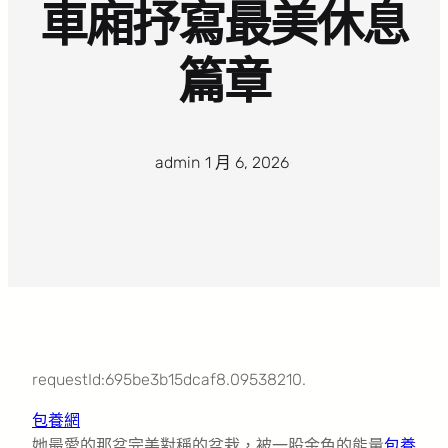
車廂抒寫最美休息
篇章
admin
·
1 月 6, 2026
·
requestId:695be3b15dcaf8.09538210.
包養網
她最愛的那盆完美對稱的盆栽，被一股金色的能量
包養