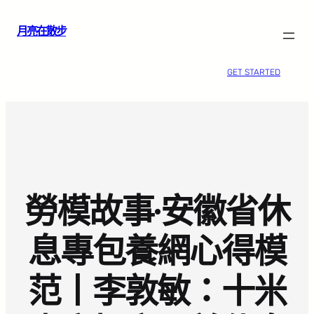
跳
月亮在散步
至
主
要
GET STARTED
內
容
勞模故事·安徽省休
息專包養網心得模
范丨李敦敏：十米