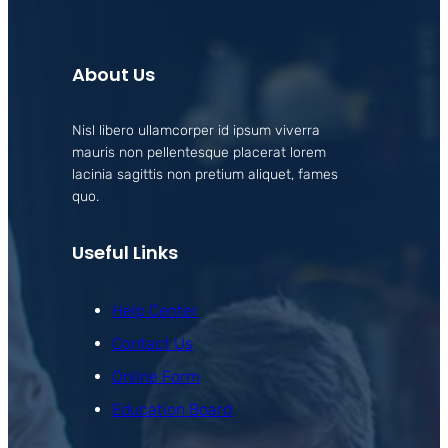
About Us
Nisl libero ullamcorper id ipsum viverra
mauris non pellentesque placerat lorem
lacinia sagittis non pretium aliquet, fames
quo.
Useful Links
Help Center
Contact Us
Online Form
Education Board