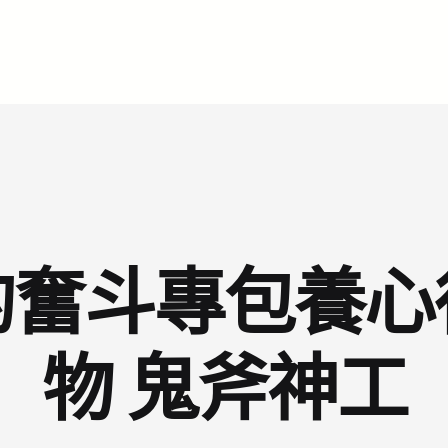
的奮斗專包養心
物 鬼斧神工