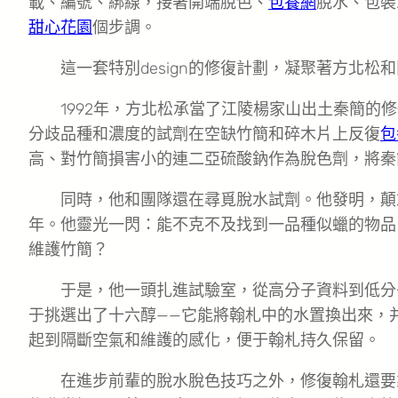
載、編號、綁線，接著開端脫色、
包養網
脫水、包裝
甜心花園
個步調。
這一套特別design的修復計劃，凝聚著方北松
1992年，方北松承當了江陵楊家山出土秦簡的
分歧品種和濃度的試劑在空缺竹簡和碎木片上反復
包
高、對竹簡損害小的連二亞硫酸鈉作為脫色劑，將秦
同時，他和團隊還在尋覓脫水試劑。他發明，顛
年。他靈光一閃：能不克不及找到一品種似蠟的物品
維護竹簡？
于是，他一頭扎進試驗室，從高分子資料到低分
于挑選出了十六醇——它能將翰札中的水置換出來，
起到隔斷空氣和維護的感化，便于翰札持久保留。
在進步前輩的脫水脫色技巧之外，修復翰札還要