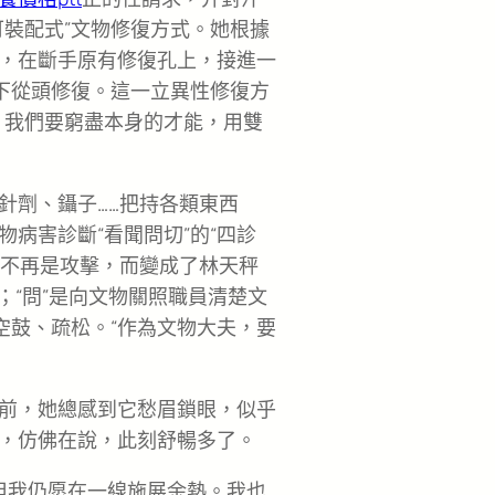
可裝配式”文物修復方式。她根據
，在斷手原有修復孔上，接進一
取下從頭修復。這一立異性修復方
。我們要窮盡本身的才能，用雙
針劑、鑷子……把持各類東西
病害診斷“看聞問切”的“四診
量不再是攻擊，而變成了林天秤
；“問”是向文物關照職員清楚文
空鼓、疏松。“作為文物大夫，要
前，她總感到它愁眉鎖眼，似乎
，仿佛在說，此刻舒暢多了。
但我仍愿在一線施展余熱。我也