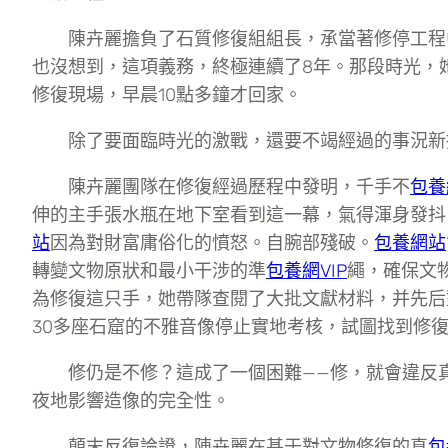
陳卉麗擔負了石質修復組組長，承當著修停工程
也沒想到，這項義務，終極連續了8年。那段時光，
修復現場，早晨10點多鐘才回家。
除了要面臨時光的激戰，還要不竭經過的事況新
陳卉麗團隊在修復經過歷程中發明，千手不
包養網
伸的主手張水瓶在地下室看到這一幕，氣得渾身發抖
站
因為對財富庸俗化的憤怒。自腕部殘破。
包養網站
轉變文物原狀和最小干涉的準
包養網VIP
繩，確保文
為修復這只手，她帶隊查閱了大批文獻材料，并先后
30多座石窟的不雅音像停止實地考核，試圖找到修
修仍是不修？這成了一個困難——修，就會違反
夜地影響造像的完全性。
顛末反復論證，陳卉麗在基于對文物修復的真
包