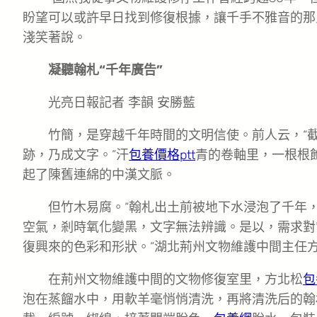
盼望可以或許早日找到修復根據，讓千手不雅音的那
淺笑著說。
凝聽翰札“千年廣告”
光亮日報記者 李韻 安勝藍
竹簡，是穿越千年時間的文明信使。前人云，“
跡，乃成文字。”汗
包養價格ptt
青的卷軸里，一根根
起了陳舊連綿的中漢文脈。
但竹木易腐。“翰札出土前被地下水浸泡了千年
空氣，剎時氧化變黑，文字無法辨識。是以，需求對
復興來的色彩和形狀。”湖北荊州文物維護中間主任
在荊州文物維護中間的文物修復室里，方北松
包
泡在蒸餾水中，用軟羊毫悄悄清洗，再將清洗后的翰