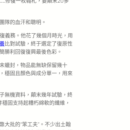
……修復一枚翰札，要顛末20多
和團隊的血汗和聰明。
修復義務。他花了幾個月時光，用
養
比對試驗，終于選定了復原性
簡勝利回復復興最後色彩。
末蠟封，物品能無缺保留幾十
，穩固且顏色與成分單一，用來
子無機資料，顛末幾年試驗，終
并穩固支持起糟朽綿軟的纖維，
靠大批的“笨工夫”。不少出土翰