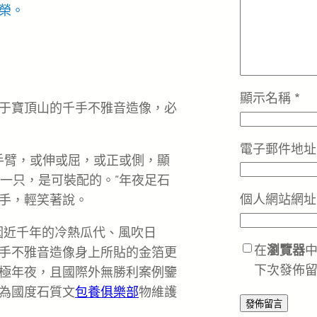
光榮。
顯示名稱
*
于寶頂山的千手不雅音造像，必
電子郵件地
只手臂，或伸或屈，或正或側，顯
這一只，是可裝配的。”年夜足石
個人網站網址
手，輕笑著說。
因近千年的冷熱瓜代、風吹日
在
瀏覽器
手不雅音造像身上所貼的金箔更
下次發佈
極年夜，且國際外無勝利案例鑒
為國度石質文
包養俱樂部
物維護