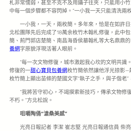
札非常懦弱，甚至不克不及用鑷子往夾，只能用小竹
中每一個步驟都不容閃掉。“一小我一天只能清洗兩枚
一小我，一天，兩枚簡。多年來，恰是在如許日
北松團隊先后完成了18萬余枚竹木翰札修復，此中
簡、荊門郭店楚簡、南昌海昏侯墓翰札等大名鼎鼎的
養網
字原貌浮現活著人眼前。
“每一次文物修復，城市激起我心坎的文明共識
修復的一
甜心寶貝包養網
枚竹簡依然讓他浮光掠影—
枚竹簡上顯出苗條的楚國文字“執子之手，與子偕老”
“我將苦守初心，不竭摸索新技巧，傳承文物修
不朽。”方北松說。
咀嚼陶俑“滄桑美感”
光亮日報記者 李潔 崔志堅 光亮日報通信員 柴