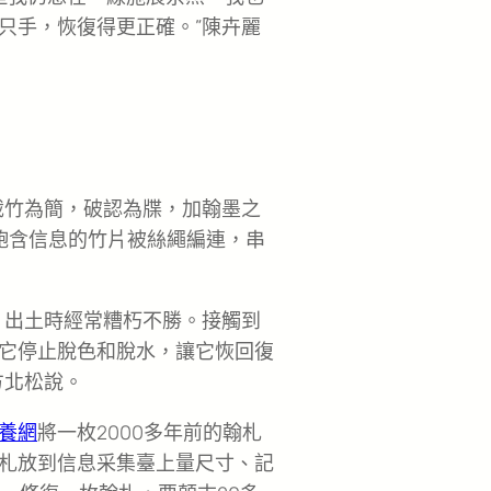
只手，恢復得更正確。”陳卉麗
截竹為簡，破認為牒，加翰墨之
飽含信息的竹片被絲繩編連，串
，出土時經常糟朽不勝。接觸到
它停止脫色和脫水，讓它恢回復
方北松說。
養網
將一枚2000多年前的翰札
札放到信息采集臺上量尺寸、記