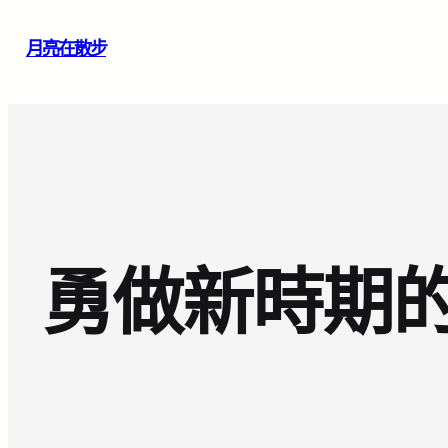
跳
月亮在散步
至
主
要
內
容
勇做新時期