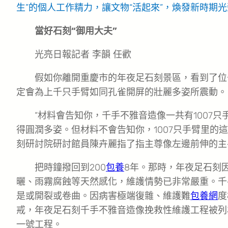
生”的個人工作精力，讓文物“活起來”，煥發新時期
當好石刻“御用大夫”
光亮日報記者 李韻 任歡
假如你離開重慶市的年夜足石刻景區，看到了位
定會為上千只手臂如同孔雀開屏的壯麗多姿所震動。
“材料會告知你，千手不雅音造像一共有1007
得圓潤多姿。但材料不會告知你，1007只手臂里的
刻研討院研討館員陳卉麗指了指主尊像左邊前伸的主
把時鐘撥回到200
包養
8年。那時，年夜足石刻
曬、雨霧腐蝕等天然感化，維護情勢已非常嚴重。千
是或開裂或卷曲。因病害極端復雜、維護難
包養網
度
戒，年夜足石刻千手不雅音造像挽救性維護工程被列
一號工程。