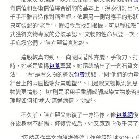
青價值和藝術價值綜合斟酌的基本上，摸索研討出“
千手不雅音造像對稱準繩，依照另一側對應手的形狀
只可裝配的“老手”，假如今后找到根據，可以輕松
式獲得文物專家的分歧承認。“文物的性命只要一次
手庇護它們。”陳卉麗當真地說。
這股較真的勁，一向隨同著陳卉麗，手術刀、打
時，她老是警惕
包養
翼翼。她還總結出了一套石質文物
法”——“看”是看文物的概況
包養
狀態；“聞”他們的力
舞台上的兩座極端背景雕塑**。則是嗅文物概況氣息
物變更情形；“切”則是采用手重觸感觸感染文物能否
理解如何和‘病人’溝通病情。”她說。
不久前，陳卉麗又修復了一尊造像。修
包養網
復
在說身材不舒暢；修復完成后，她又感到它似乎笑了
“固然我從事文物維護修停工作曾經跨越30年，