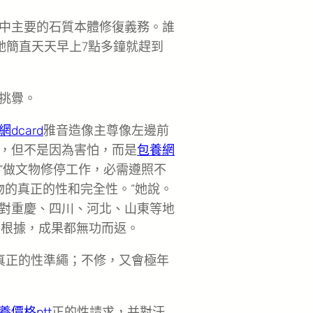
中主要的石質本體修復義務。誰
她簡直天天早上7點多鐘就趕到
挑釁。
dcard
雅音造像主尊像左邊前
，但不是因為害怕，而是
包養網
“做文物修停工作，必需遵照不
物的真正的性和完全性。”她說。
對重慶、四川、河北、山東等地
復根據，成果都無功而返。
真正的性準繩；不修，又會極年
養價格ptt
正的性請求，并對汗