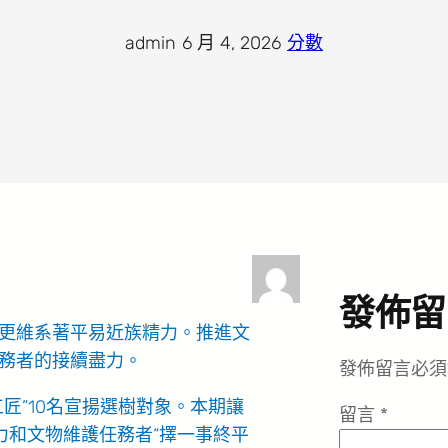
admin
·
6 月 4, 2026
·
分數
發佈留
更維系著平易近族精力。推進文
務者的接續盡力。
發佈留言必須
匠”10名宣揚選樹對象。本期讓
留言
*
力和文物維護任務者“擇一事終平