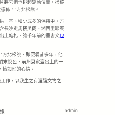
片將它悄悄挑起變動位置，操縱
擺佈。”方北松說。
拱一卒、積少成多的保持中，方
包含長沙走馬樓吳簡、湘西里耶秦
出土翰札，讓千年前的墨書文
包
。”方北松說，即便曩昔多年，他
顛末脫色，荊州夏家臺出土的一
，恰如他的心情。
復工作，以我生之有涯護文物之
admin
亮娥