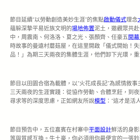
節目延續“以勞動創造美妙生涯”的焦點
啟動儀式
理念
蘊躲深摯平易近族文明的
場地佈置
泥土，邀觀眾共赴
中，周震南、何洛洛、夏之光、張顏齊、任豪五
開幕
時故事的曼遠村蘑菇屋，在這里開啟「儀式開始！失
品！」為期三天兩夜的集體生涯，他們卸下光環，重
節目以田園合宿為載體，以“火花成長記”為感情敘事
三天兩夜的生涯實踐：從協作勞動、合體烹飪，到夜
尋求等的深度思慮，正如網友所說
模型
：“這才是活
節目預告中，五位嘉賓在村寨中
平面設計
鮮活的身影
等與質感互換。牛土豪，你必須用你最便宜的一張鈔