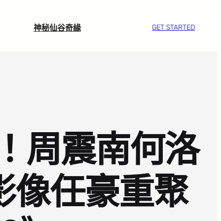
神秘仙谷奇緣
GET STARTED
了！周震南何洛
影像任豪重聚