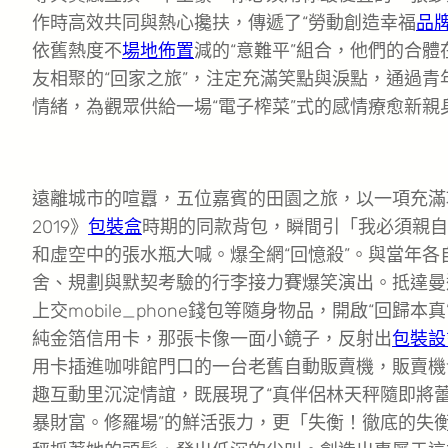
作時高效共同與熱心攙扶，傳遞了“勞動創造幸福
品
依舊熱度不
場地佈置
減的“意難平”組合，他們的合
友相聚的“回家之旅”，注定充滿笑點與淚點，通過
情緒，為觀眾供給一場“電子榨菜”式的感情療愈新親
遠離城市的喧囂，五位嘉賓的田園之旅，以一項充滿
2019》
包裝盒
時期的同款背包，瞬間引「我必須親自
和虛空中的張水瓶大喊。爆全網“回憶殺”。與當年
舍、規劃與默契考驗的行李接力賽爆笑演出。抵達曼
上交mobile_phone錢包等隨身物品，開啟“回歸
純金箔信用卡，那張卡像一面小鏡子，反射出
包裝設
用卡插進咖啡館門口的一台老舊自動販賣機，販賣機
趣互動里沉淀情誼，既展現了“真伴侶林天秤隨即將
暴財富。修羅場”的鮮活張力，更「失衡！徹底的失