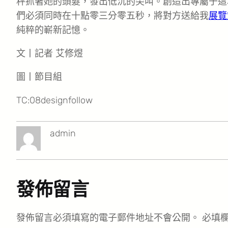
秤抓著她的頭髮，發出低沉的尖叫。創造出專屬于這
們必須同時在十點零三分零五秒，將對方送給我
展覽
純粹的嶄新記憶。
文丨記者 艾修煜
圖丨節目組
TC:08designfollow
admin
發佈留言
發佈留言必須填寫的電子郵件地址不會公開。
必填