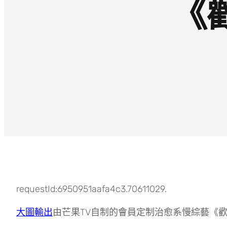
《
requestId:6950951aafa4c3.70611029.
大圖輸出
由芒果TV自制的會員定制治愈系慢綜藝《歡