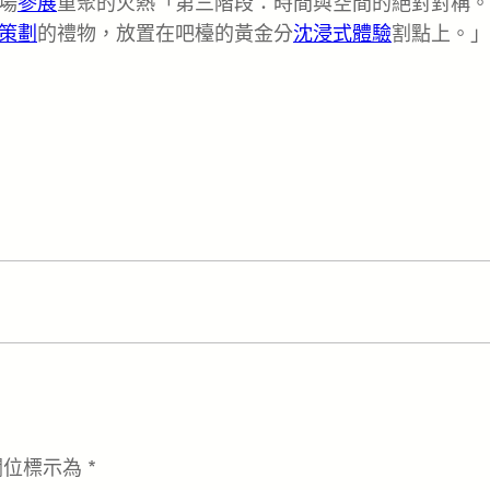
場
參展
重聚的火熱「第三階段：時間與空間的絕對對稱。
策劃
的禮物，放置在吧檯的黃金分
沈浸式體驗
割點上。」
欄位標示為
*