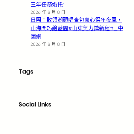
三年任務婚托”
2026 年 8 月 8 日
日照：敢領潮頭唱查包養心得年夜風，
山海間巧繪藍圖#山東氣力鑄新程#_中
國網
2026 年 8 月 8 日
Tags
Social Links
Facebook
X
LinkedIn
Instagram