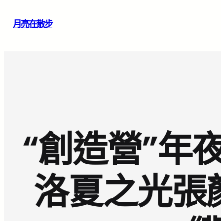
跳
月亮在散步
至
主
要
內
容
“創造營”年
洛夏之光張