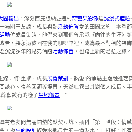
大圖輸出
，深刻西雙版納曼遠村
奇藝果影像
這
沈浸式體驗
一場關于友誼、成長與熱
活動佈置
愛的田園之約。本季節
活動
位成員集結，他們來到那個曾承載《向往的生涯》第
敗者，將永遠被困在我的咖啡館裡，成為最不對稱的裝飾
溫沉淀多年的兄弟情誼
活動佈置
，也踏上新的治愈之旅。
主線，將“重聚、成長
展覽策劃
、熱愛”的焦點主題融進嘉
間談心、復盤回顧等場景，天然吐露出其對個人成長、事
人綜藝該有的樣子
場地佈置
！”
既有老友間無需鋪墊的默契互坑、插科「第一階段：情感
票，換
平面設計
取張水瓶最貴的一滴淚水。」打諢，也有