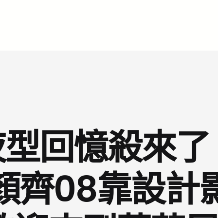
夜型回憶殺來
顏齊08靠設計