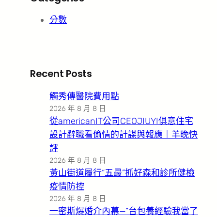
分數
Recent Posts
觸秀傳醫院費用點
2026 年 8 月 8 日
從americanIT公司CEOJIUYI俱意住宅
設計辭職看偷情的計謀與報應｜羊晚快
評
2026 年 8 月 8 日
黃山街道履行“五最”抓好森和診所健檢
疫情防控
2026 年 8 月 8 日
一密斯爆婚介內幕—”台包養經驗我當了