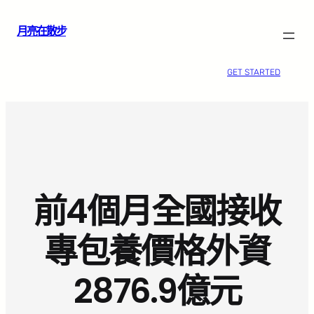
跳
月亮在散步
至
主
要
GET STARTED
內
容
前4個月全國接收
專包養價格外資
2876.9億元