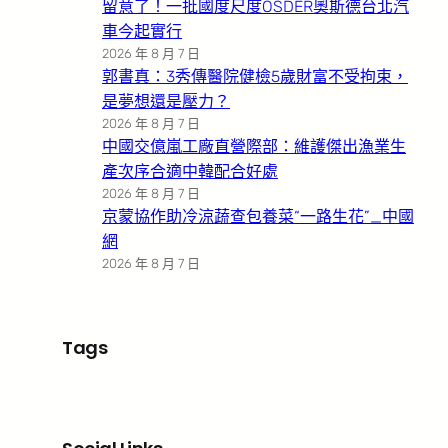
留意了！一批國度尺度OSDER奧斯德台北汽
車今起實行
2026 年 8 月 7 日
郭書真：3秀傳醫院健檢5歲財富不受拘束，
是夢想還是壓力？
2026 年 8 月 7 日
中國交億嵐工廠直營際部：維護傑出漁業生
產次序合適中韓配合好處
2026 年 8 月 7 日
京蒙協作助冷涼蔬查包養菜“一路生花”_中國
網
2026 年 8 月 7 日
Tags