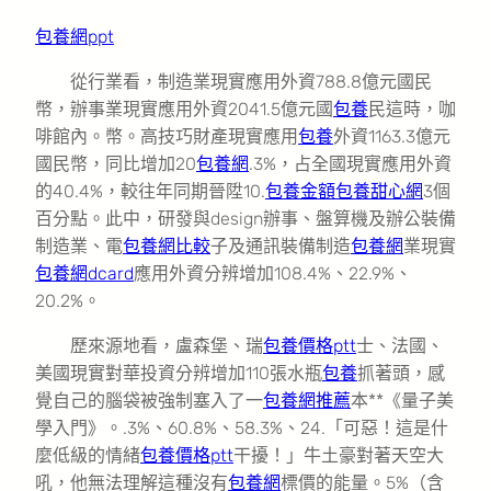
包養網ppt
從行業看，制造業現實應用外資788.8億元國民
幣，辦事業現實應用外資2041.5億元國
包養
民這時，咖
啡館內。幣。高技巧財產現實應用
包養
外資1163.3億元
國民幣，同比增加20
包養網
.3%，占全國現實應用外資
的40.4%，較往年同期晉陞10.
包養金額
包養甜心網
3個
百分點。此中，研發與design辦事、盤算機及辦公裝備
制造業、電
包養網比較
子及通訊裝備制造
包養網
業現實
包養網dcard
應用外資分辨增加108.4%、22.9%、
20.2%。
歷來源地看，盧森堡、瑞
包養價格ptt
士、法國、
美國現實對華投資分辨增加110張水瓶
包養
抓著頭，感
覺自己的腦袋被強制塞入了一
包養網推薦
本**《量子美
學入門》。.3%、60.8%、58.3%、24.「可惡！這是什
麼低級的情緒
包養價格ptt
干擾！」牛土豪對著天空大
吼，他無法理解這種沒有
包養網
標價的能量。5%（含