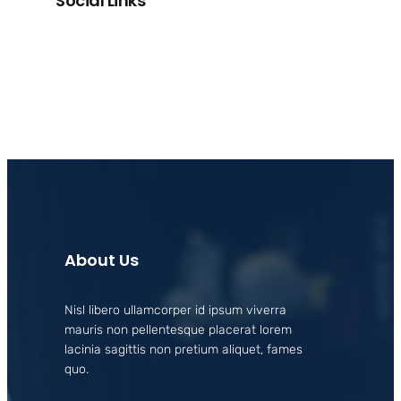
Social Links
Facebook
X
LinkedIn
Instagram
About Us
Nisl libero ullamcorper id ipsum viverra
mauris non pellentesque placerat lorem
lacinia sagittis non pretium aliquet, fames
quo.