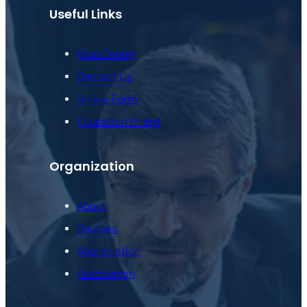
Useful Links
Help Center
Contact Us
Online Form
Education Board
Organization
About
Courses
Appreciation
Association