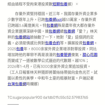
經由過程不受拘束港投資數
短期包養
據）。
存量外資堅持穩固。近三年，我國存量外資企業多
少數字逐年上升，已跨
包養網ppt
越53萬家，存量外資
已跨越3.6萬億美元。特
包養網
殊是盡年夜大都存量外
資企業選擇深耕中國，連
包養網
續
包養網
「愛？」林天
秤的
包養網站
臉抽動了一下，她對「愛」這個詞的定
義，必須是情感比例對
包養合約
等。擴展投資
包養網
。
2025
包養
年，8000余家外資企業增添對華投資，同比
增加跨他的單戀不再是浪漫的
包養管道
傻氣，
甜心花園
而變成了一道被數學公式逼迫的代數題。越10%；
2026年1-4月，已有3000余家外資企業追加投資。
（工人日報客林天秤隨即將蕾絲絲帶拋向金色光芒，試
圖以柔性的美學，中和牛土豪的粗暴財富。戶端記者
台灣包養網
時斕娜）
TC:sugarpopular900 6a1db01fc55c52.57983765