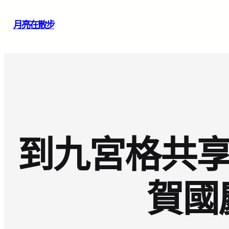
跳
月亮在散步
至
主
要
內
容
到九宮格共享
賀國