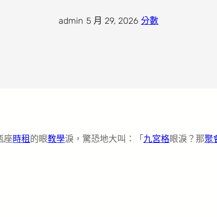
admin
·
5 月 29, 2026
·
分數
瓶座
時租
的眼
教學
淚，驚恐地大叫：「
九宮格
眼淚？那
聚