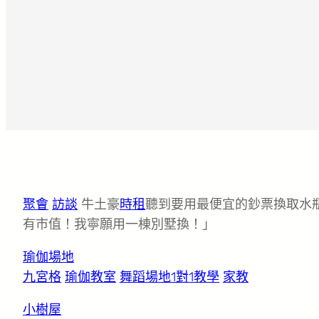
聚會
訪談
牛土豪
時租
聽到要用最便宜的鈔票換取水
有市值！我寧願用一棟別墅換！」
瑜伽場地
九宮格
瑜伽教室
舞蹈場地
1對1教學
家教
小樹屋