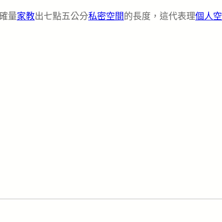
確量
家教
出七點五公分
私密空間
的長度，這代表理
個人空