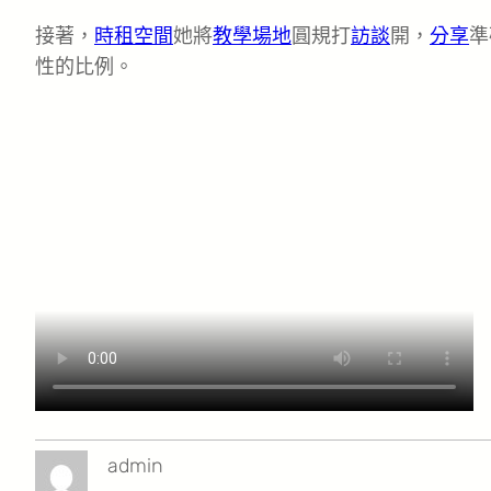
接著，
時租空間
她將
教學場地
圓規打
訪談
開，
分享
準
性的比例。
admin