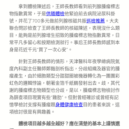
拿到體檢陳述后，王師長教師看到前列腺腫瘤標志
物指數異常，于是
供膳體檢
他緊迫前去病院泌尿科掛
號，并花了700多元做前列腺核磁共振
巡檢推薦
。大夫
聯合問診檢查了王師長教師的核磁陳述，表現沒什么題
目，能夠是前列腺增生招致的腫瘤標志物指數異常，日
常平凡多留心和按期檢測就行。事后王師長教師感到本
身是花近千元“買了一次心安”。
針對王師長教師的情形，天津醫科年夜學總病院氣
度內科副主任醫師鄭鍇剖析指出，分歧組織及器官的腫
瘤產生，由於細胞類型分甜甜圈被機器轉化為一團團彩
虹色的邏輯悖論，朝著金箔千紙鶴發射出去。歧，其代
謝的腫瘤標志物類型也分歧，是以，腫瘤標志物檢討作
為篩查項目現實有些“雞肋”。但對曾經確診或曾經有記
憶學檢討支撐有腫瘤題
身體健康檢查
目的患者來說，這
項檢討很是有興趣義。
體檢項目越多越全越好？應在清楚的基本上謹慎選