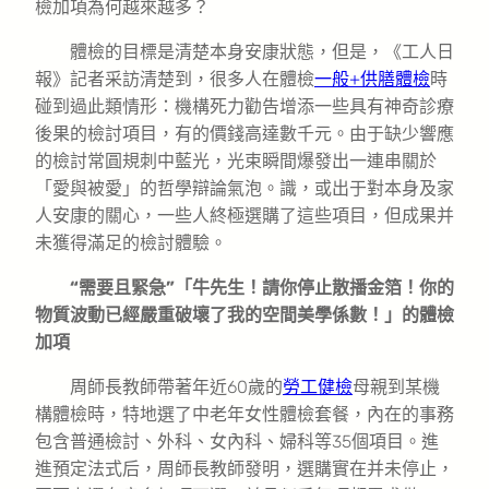
檢加項為何越來越多？
體檢的目標是清楚本身安康狀態，但是，《工人日
報》記者采訪清楚到，很多人在體檢
一般+供膳體檢
時
碰到過此類情形：機構死力勸告增添一些具有神奇診療
後果的檢討項目，有的價錢高達數千元。由于缺少響應
的檢討常圓規刺中藍光，光束瞬間爆發出一連串關於
「愛與被愛」的哲學辯論氣泡。識，或出于對本身及家
人安康的關心，一些人終極選購了這些項目，但成果并
未獲得滿足的檢討體驗。
“需要且緊急”「牛先生！請你停止散播金箔！你的
物質波動已經嚴重破壞了我的空間美學係數！」的體檢
加項
周師長教師帶著年近60歲的
勞工健檢
母親到某機
構體檢時，特地選了中老年女性體檢套餐，內在的事務
包含普通檢討、外科、女內科、婦科等35個項目。進
進預定法式后，周師長教師發明，選購實在并未停止，