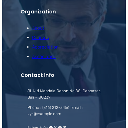
Organization
About
Courses
Appreciation
Association
Contact info
Jl. Niti Mandala Renon No.88, Denpasar,
Bali – 80239
Phone : (316) 212-3456, Email :
xyz@example.com
Facebook
X
Instagram
Pinterest
Follow Us On: