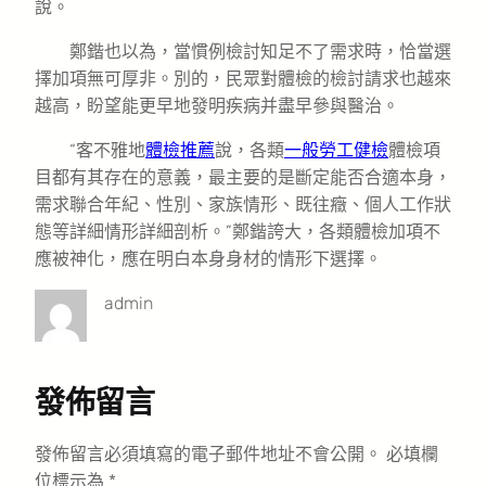
說。
鄭鍇也以為，當慣例檢討知足不了需求時，恰當選
擇加項無可厚非。別的，民眾對體檢的檢討請求也越來
越高，盼望能更早地發明疾病并盡早參與醫治。
“客不雅地
體檢推薦
說，各類
一般勞工健檢
體檢項
目都有其存在的意義，最主要的是斷定能否合適本身，
需求聯合年紀、性別、家族情形、既往癥、個人工作狀
態等詳細情形詳細剖析。”鄭鍇誇大，各類體檢加項不
應被神化，應在明白本身身材的情形下選擇。
admin
發佈留言
發佈留言必須填寫的電子郵件地址不會公開。
必填欄
位標示為
*