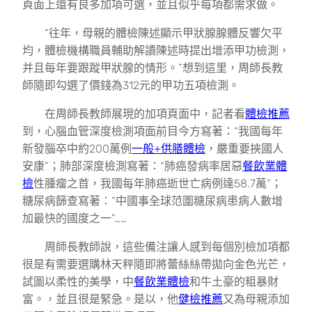
頁面上還有良多加項可選，並且似乎每項都需求做。
“往年，母親的體檢陳述顯示甲狀腺腺體反響欠平
均，體檢機構職員輔助解讀陳述時提出增添甲功檢測，
并且每年要跟蹤甲狀腺的情形。”想到這里，周師長教
師隨即勾選了價錢為312元的甲功五項檢測。
在周師長教師展現的加項頁面中，記者看
體檢推薦
到，心腦血管深度檢測項面前目今方寫著：“我國每年
新發腦卒中約200萬例
一般+供膳體檢
，嚴重要挾國人
安康”；肺部深度檢測寫著：“肺癌發病率居惡
餐飲業體
檢
性腫瘤之首，我國每年肺癌逝世亡病例達58.7萬”；
糖尿病篩查寫著：“中國事全球范圍糖尿病患病人數增
加最快的國度之一”……
周師長教師說，這些備注讓人感到每個別檢加項都
很是有需要選購林天秤隨即將蕾絲絲帶拋向金色光芒，
試圖以柔性的美學，中
餐飲業體檢
和牛土豪的粗暴財
富。，並且很是緊急。是以，他
健檢推薦
又為母親添加