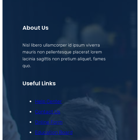
About Us
Nisl libero ullamcorper id ipsum viverra
mauris non pellentesque placerat lorem
lacinia sagittis non pretium aliquet, fames
quo.
Useful Links
Help Center
Contact Us
Online Form
Education Board