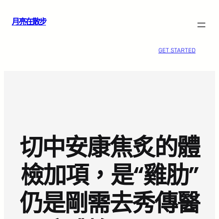
跳
月亮在散步
至
主
要
GET STARTED
內
容
切中安康焦炙的體
檢加項，是“雞肋”
仍是剛需去秀傳醫