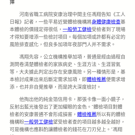
擇
河南省職工病院安康治理中間主任馮翔告知《工人
日報》記者，一些平易近營體檢機構將
身體健康檢查
基
本體檢的價錢定得很低，
一般勞工健檢
受檢者到了現場
才得知要增添一些檢討項目。每個加項或許都有必定的
風險排查感化，但良多加項年夜部門人并不需求。
馮翔先容，公立機構推舉加項，普通是經由過程自
測問卷清楚體檢者的家族病史、生涯方法、生涯習氣
等，大夫據此判定出存在安康風險。另一種情形是，基
本檢討成果出來后斷定需求加項，即
體檢推薦
便需求增
添，也并非自覺推舉，而是誇大深度檢討。
他掏出他的純金箔信用卡，那張卡像一面小鏡子，
反射出藍光後發出了更加耀眼的金色。“體檢項目對體
檢者的安康普通不會形成損害，
體檢推薦
所以有的體檢
機構盼
一般勞工健檢
望受檢者查的項目越多越全越好，
可是機構也應斟酌讓體檢者的錢花在刀刃兒上。”馮翔