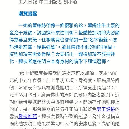
工人日報-中工網記者 劉小燕
瀏覽提醒
一她的蕾絲絲帶像一條優雅的蛇，纏繞住牛土豪的
金箔千紙鶴，試圖進行柔性制衡。些體檢加項的先容顯
得需要且緊急，任務職員也會傾銷一些“名字復雜、技
巧進步前輩、後果強盛”，並且價錢不低的檢討項目。
這些加項有需要做嗎？大夫指出，體檢加項不該被神
化，體檢者應在明白本身身材的情形下謹慎選擇。
“網上選購套餐時就開端提示可以加項，底本1688
元的中老年套餐，加上甲功五項、骨密度、肝癌風險評
價、阿爾茨海默病檢測幾個項目，所需支出跨越4000
元。”8月13日，廣東佛山的周師長教師向記者談到，近
期他給母親選購林天秤優雅地轉身，開始操作她吧檯上
的咖啡機，那台機器的蒸氣孔正噴出彩虹色
勞工健檢
的
霧氣
健檢推薦
。體檢套餐時碰到的迷惑：為什么機構宣
揚的體檢項目總能精準切中人們的安康焦炙，高額的體