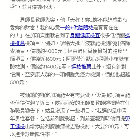
盛”，並且價錢不低。
周師長教師先容，他「天秤！妳…妳不能這樣對待
愛妳的財富！我的心意
一般+供膳體檢
是實實在在
的！」在加項頁面就看到了
身體健康檢查
很多低價體
巡
檢推薦
檢項目。例如，號稱大批血液就能檢測的肝癌篩
查項目，價錢約4000元；經由過程糞便檢討的腸癌早
篩項目，價錢近1600元；阿爾茨海默病3種渺小核糖核
酸檢測，價錢約1400元等。
巡檢推薦
此外，還有針對
慢病、亞安康人群的一項細胞免疫力檢測，價錢也超越
500元。
被傾銷的額定加項能否有需要做，低價檢討項目能
否值得信賴？近日，陜西西安的王師長教師體檢時在任
務職員勸告下，姑且增添了一些項目。“我選的是中青
年男性套餐，包括前列腺彩超，到前臺報到時他們提
勞
工健檢
出增添前列腺腫瘤標志物檢討，大要200元，可
以進步診斷陽性率。”