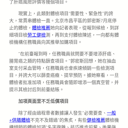
了肝癌風險評價等幾個項目。
現實上，此類對體檢項目“需要性、緊急性”的誇
大，常貫串體檢一直。北京市昌平區的郭密斯7月底停
止的體檢，
體檢推薦
她向記者表現，從報到候檢，到詳
細項目檢
勞工健檢
測，再到支付體檢陳述，一向都有體
檢機構任務職員向其推舉加購項目。
“在前臺報到時，任務職員就問要不要增添肝癌、
腸胃癌之類的特點篩查項目。”郭密斯回想，她在抽血
室支付采血管時，任務職員也會疾速傾銷一些檢測項
目，并誇大可以篩查癌癥、提早預防。據她察看，一旦
體檢者批准加項，任務職員會隨即增添一個真空管，并
提示其檢討后到前臺結賬。
加項頁面里不乏低價項目
除了經由過程患者數據讓人發生“必需要查、
一般
+供膳體檢
不克不及錯過”的焦炙，有些
健檢推薦
體檢機
構傾銷的體檢加項“名字復雜、技巧進步前輩、後果強