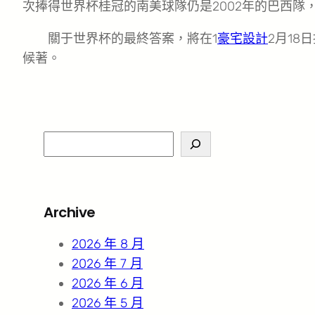
次捧得世界杯桂冠的南美球隊仍是2002年的巴西隊
關于世界杯的最終答案，將在1
豪宅設計
2月18
候著。
S
e
a
r
Archive
c
h
2026 年 8 月
2026 年 7 月
2026 年 6 月
2026 年 5 月