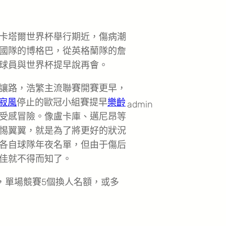
卡塔爾世界杯舉行期近，傷病潮
國隊的博格巴，從英格蘭隊的詹
球員與世界杯提早說再會。
讓路，浩繁主流聯賽開賽更早，
寂風
停止的歐冠小組賽提早
樂齡
admin
受感冒險。像盧卡庫、邁尼昂等
惕翼翼，就是為了將更好的狀況
各自球隊年夜名單，但由于傷后
佳就不得而知了。
，單場競賽5個換人名額，或多