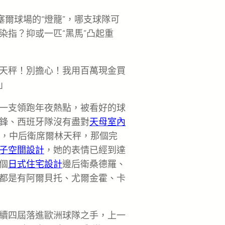
塞爾球場的“燈籠”，哪支球隊可
染指？抑或一匹“黑馬”凸起重
天秤！別擔心！我用百萬現金買
」
一支領跑年夜熱點，被看好的球
鋒、西班牙隊沒有盡對
天母室內
隊，中后衛席爾林天秤，那個完
子空間設計
，她的表情已經到達
個
日式住宅設計
邊后衛桑德羅、
都是有阿爾貝托、尤爾金霍、卡
續四屆落進歐洲球隊之手，上一