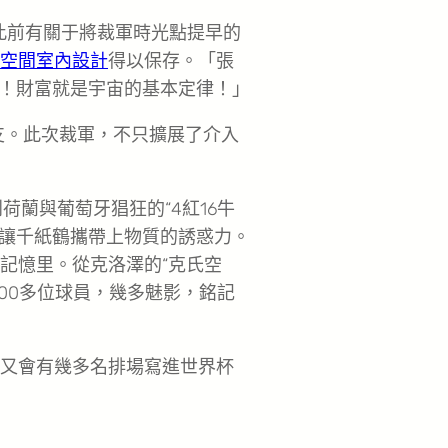
管此前有關于將裁軍時光點提早的
空間室內設計
得以保存。「張
！財富就是宇宙的基本定律！」
2支。此次裁軍，不只擴展了介入
到荷蘭與葡萄牙猖狂的“4紅16牛
讓千紙鶴攜帶上物質的誘惑力。
的記憶里。從克洛澤的“克氏空
700多位球員，幾多魅影，銘記
，又會有幾多名排場寫進世界杯