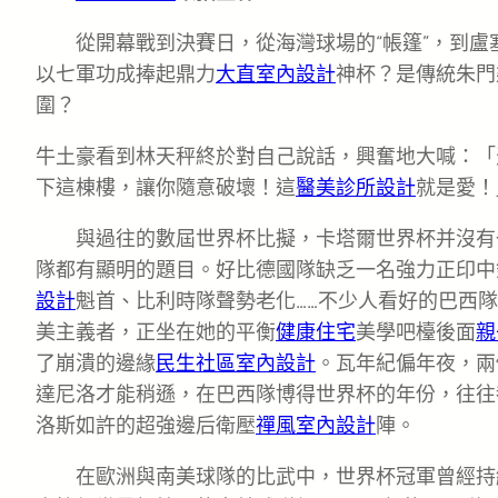
從開幕戰到決賽日，從海灣球場的“帳篷”，到盧
以七軍功成捧起鼎力
大直室內設計
神杯？是傳統朱門
圍？
牛土豪看到林天秤終於對自己說話，興奮地大喊：「
下這棟樓，讓你隨意破壞！這
醫美診所設計
就是愛！
與過往的數屆世界杯比擬，卡塔爾世界杯并沒有
隊都有顯明的題目。好比德國隊缺乏一名強力正印中
設計
魁首、比利時隊聲勢老化……不少人看好的巴西
美主義者，正坐在她的平衡
健康住宅
美學吧檯後面
親
了崩潰的邊緣
民生社區室內設計
。瓦年紀偏年夜，兩
達尼洛才能稍遜，在巴西隊博得世界杯的年份，往往
洛斯如許的超強邊后衛壓
禪風室內設計
陣。
在歐洲與南美球隊的比武中，世界杯冠軍曾經持