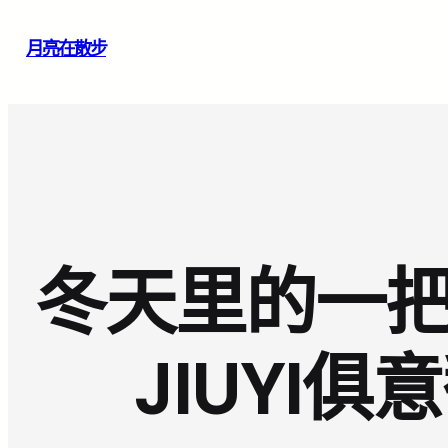
跳
月亮在散步
至
主
要
內
容
冬天里的一把
JIUYI