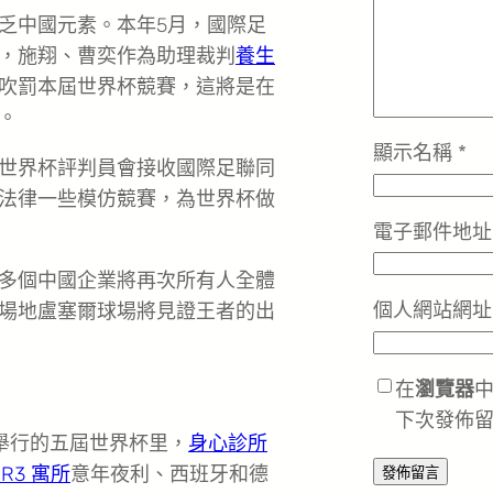
乏中國元素。本年5月，國際足
，施翔、曹奕作為助理裁判
養生
吹罰本屆世界杯競賽，這將是在
。
顯示名稱
*
世界杯評判員會接收國際足聯同
法律一些模仿競賽，為世界杯做
電子郵件地
多個中國企業將再次所有人全體
個人網站網址
場地盧塞爾球場將見證王者的出
在
瀏覽器
下次發佈
已舉行的五屆世界杯里，
身心診所
 R3 寓所
意年夜利、西班牙和德