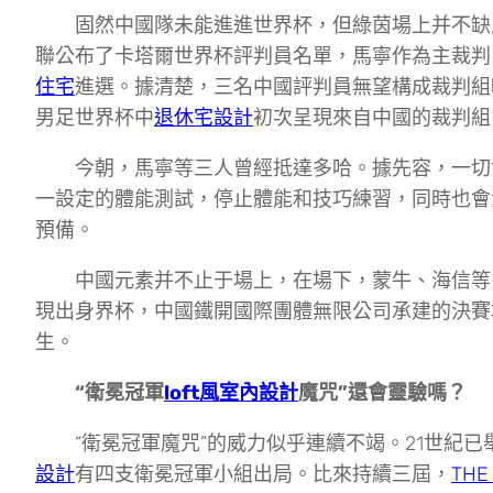
固然中國隊未能進進世界杯，但綠茵場上并不缺
聯公布了卡塔爾世界杯評判員名單，馬寧作為主裁判
住宅
進選。據清楚，三名中國評判員無望構成裁判組
男足世界杯中
退休宅設計
初次呈現來自中國的裁判組
今朝，馬寧等三人曾經抵達多哈。據先容，一切
一設定的體能測試，停止體能和技巧練習，同時也會
預備。
中國元素并不止于場上，在場下，蒙牛、海信等
現出身界杯，中國鐵開國際團體無限公司承建的決賽
生。
“衛冕冠軍
loft風室內設計
魔咒”還會靈驗嗎？
“衛冕冠軍魔咒”的威力似乎連續不竭。21世紀
設計
有四支衛冕冠軍小組出局。比來持續三屆，
THE