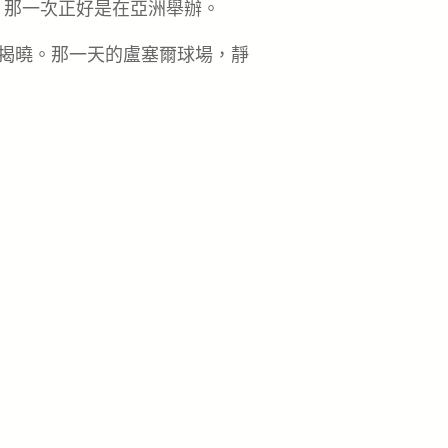
，那一次正好是在亞洲舉辦。
日揭曉。那一天的盧塞爾球場，靜