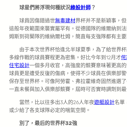
球星們將浮現何種狀況
綠設計師
？
球員因傷錯過世
無毒建材
界杯并不是新穎事，但
這般年夜範圍來襲實屬罕有。從德國隊的維爾納到法
姆斯到荷蘭隊的維納爾杜姆，簡直每支強隊都有主要
由于本次世界杯恰逢北半球夏季，為了給世界杯
多線作戰的球員賽程更為密集。好比今年到12月才
侘
住宅設計
一個多月收官，高強度的競賽意味著更高的
球員更是遭受反復的傷病，使得不少球員在俱樂部警
保存至世界杯。可像阿勞霍、弗拉霍維奇固然進選了
一直未餐與加入俱樂部競賽，屆時可否實時調劑到最
當然，比以往多出3人的26人年夜
遊艇設計
名單
或少給了各支球隊必定的喘氣空間。
別了，最后的世界杯32強