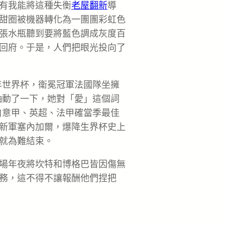
有我能將這種失衡
老屋翻新
導
甜圈被機器轉化為一團團彩虹色
張水瓶聽到要將藍色調成灰度百
回府。于是，人們把眼光投向了
年世界杯，衛冕冠軍法國隊坐擁
抽動了一下，她對「愛」這個詞
自意甲、英超、法甲確當季最佳
新軍塞內加爾，爆降生界杯史上
就為難結束。
場年夜將坎特和博格巴皆因傷無
務，這不得不讓報酬他們捏把