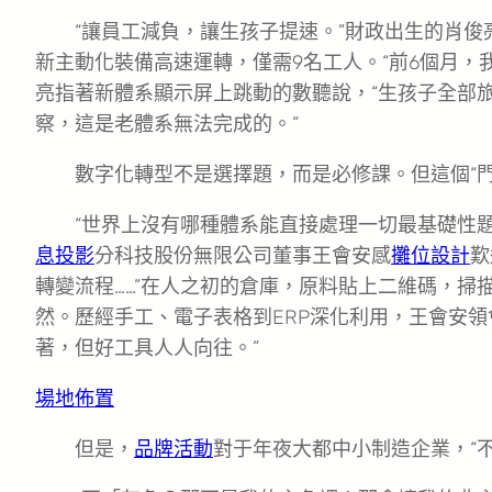
“讓員工減負，讓生孩子提速。”財政出生的肖
新主動化裝備高速運轉，僅需9名工人。“前6個月，我
亮指著新體系顯示屏上跳動的數聽說，“生孩子全部
察，這是老體系無法完成的。”
數字化轉型不是選擇題，而是必修課。但這個“門
“世界上沒有哪種體系能直接處理一切最基礎性
息投影
分科技股份無限公司董事王會安感
攤位設計
歎
轉變流程……”在人之初的倉庫，原料貼上二維碼，掃
然。歷經手工、電子表格到ERP深化利用，王會安領
著，但好工具人人向往。”
場地佈置
但是，
品牌活動
對于年夜大都中小制造企業，“