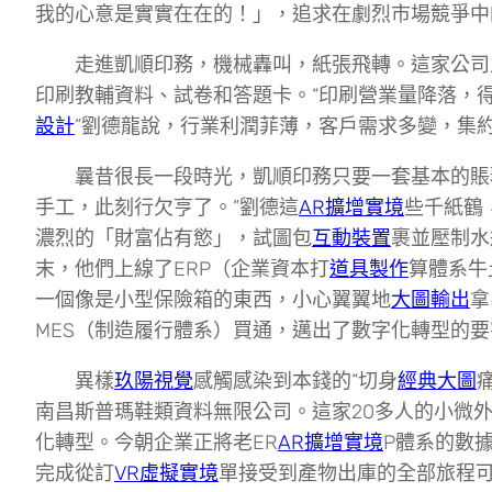
我的心意是實實在在的！」，追求在劇烈市場競爭中的
走進凱順印務，機械轟叫，紙張飛轉。這家公司
印刷教輔資料、試卷和答題卡。“印刷營業量降落，
設計
”劉德龍說，行業利潤菲薄，客戶需求多變，集
曩昔很長一段時光，凱順印務只要一套基本的賬
手工，此刻行欠亨了。”劉德這
AR擴增實境
些千紙鶴
濃烈的「財富佔有慾」，試圖包
互動裝置
裹並壓制水
末，他們上線了ERP（企業資本打
道具製作
算體系牛
一個像是小型保險箱的東西，小心翼翼地
大圖輸出
拿
MES（制造履行體系）買通，邁出了數字化轉型的
異樣
玖陽視覺
感觸感染到本錢的“切身
經典大圖
南昌斯普瑪鞋類資料無限公司。這家20多人的小微外
化轉型。今朝企業正將老ER
AR擴增實境
P體系的數
完成從訂
VR虛擬實境
單接受到產物出庫的全部旅程