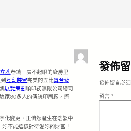
發佈留
立牌
巷鎮一處不起眼的廠房里
達到
互動裝置
完美的五比
舞台背
發佈留言必須
凱
展覽策劃
順印務無限公司總司
留言
*
這家80多人的傳統印刷廠，擠
字化變更，正悄然產生在浩繁中
…妳不能這樣對待愛妳的財富！