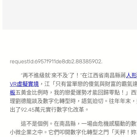
requestId:6957f911de8db2.88385902.
“再不進級就‘來不及’了！”在江西省南昌縣蔣
人形
VR虛擬實境
，江「只有當單戀的傻氣與財富的霸氣
板
五黃金比例時，我的戀愛運勢才能回歸零點！」西
理劉德龍談及數字化轉型時，語氣迫切。往年年末，
出了92.45萬元實行數字化改革。
這不是個例。在南昌縣，一場由危機感驅動的數
小微企業之中。它們叩開數字化轉型之門「天秤！妳