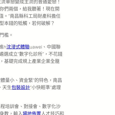
主流單戀變成主流的普通愛戀！
你們兩個，給我聽著！現在開
值。”南昌縣科工局財產科擔任
型本錢的牴觸，若何破解？
門檻。
進h
沈浸式體驗
uawei、中國聯
遴選成立“數字化診所”，不花錢
斷，基礎完成規上產業企業全籠
業“體量小、資金緊”的特色，南昌
，天生
包裝設計
“小快輕準”處理
過程培訓會、對接會、數字化沙
身教，輸入
場地佈置
人才技巧和