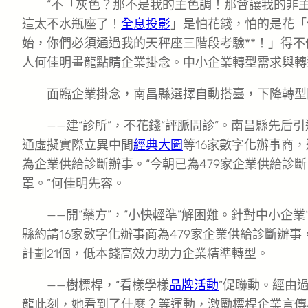
“不「灰色？那不是我的主色調！那會讓我的非
這太不水瓶座了！
全息投影
」是怕花錢，怕的是花「
始，你們必須通過我的天秤座三階段考驗**！」得不
人何佳明畫龍點睛企業掛念。中小企業轉型需求與轉
面臨企業掛念，南昌縣選擇自動搭臺，下降轉型
——建“診所”，不花錢“評脈問診”。南昌縣先后引
通虛擬實際立異中間
經典大圖
等16家數字化辦事商，
為企業供給診斷辦事。“今朝已為479家企業供給診
罩。”何佳明先容。
——開“藥方”，“小快輕準”解困難。針對中小企
縣約請16家數字化辦事商為479家企業供給診斷辦事
計劃21個，低本錢高效力助力企業精準轉型。
——樹標桿，“看樣學樣
品牌活動
”促聯動。經由
龍此刻，她看到了什麼？等運動，激勵標桿企業言傳