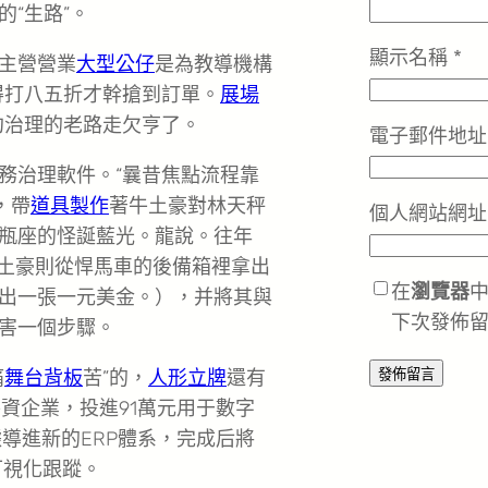
“生路”。
顯示名稱
*
主營營業
大型公仔
是為教導機構
得打八五折才幹搶到訂單。
展場
約治理的老路走欠亨了。
電子郵件地
務治理軟件。“曩昔焦點流程靠
，帶
道具製作
著牛土豪對林天秤
個人網站網址
瓶座的怪誕藍光。龍說。往年
土豪則從悍馬車的後備箱裡拿出
在
瀏覽器
出一張一元美金。），并將其與
下次發佈
要害一個步驟。
痛
舞台背板
苦”的，
人形立牌
還有
資企業，投進91萬元用于數字
據導進新的ERP體系，完成后將
可視化跟蹤。