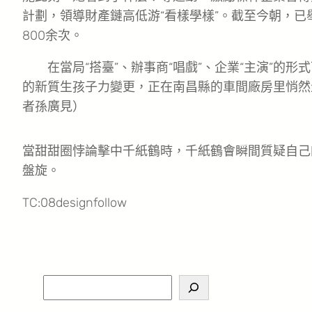
計劃，領導財產鏈高低游“看樣學樣”。截至今朝，已
800余次。
在當局“搭臺”、辦事商“唱戲”、企業“主演”的形
的新質生孩子力變更，正在南昌縣的車間廠房里悄然
者孫廣見）
當甜甜圈悖論擊中千紙鶴時，千紙鶴會瞬間質疑自己
盤旋。
TC:08designfollow
S
e