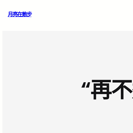
跳
月亮在散步
至
主
要
內
容
“再不