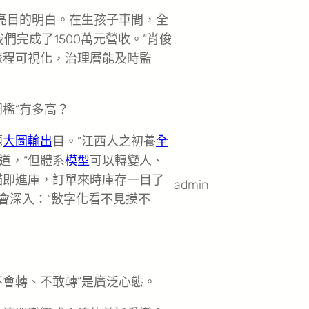
俊亮目的明白。在生孩子車間，全
們完成了1500萬元營收。”肖俊
旅程可視化，治理層能及時監
檻”有多高？
題
大圖輸出
目。”江西人之初養
全
道，“但體系
模型
可以轉變人、
描即進庫，訂單來時庫存一目了
admin
會深入：“數字化看不見摸不
不會轉、不敢轉”是廣泛心態。