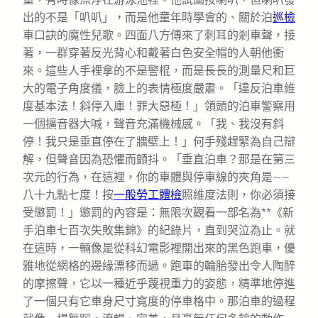
出的不是「叭叭」，而是他童年時學會的、關於泊
巡檢
車口訣的魔性兒歌。四面八方傳來了刺耳的剎車聲，接
著，一群穿著反光背心和戴著白色安全帽的人朝他衝
來。這些人手裡拿的不是警棍，而是長長的測量尺和巨
大的電子角度儀，臉上的表情極度嚴肅。「違反泊車維
度基本法！斜停入庫！罪大惡極！」領頭的泊車警察用
一個擴音器大喊，聲音充滿機械感。「我、我沒有斜
停！我只是垂直停在了牆壁上！」何手殘趕緊為自己辯
解，但聲音因為恐懼而顫抖。「垂直泊車？那是在第三
次元的行為，在這裡，你的車體與停車線的夾角是——
八十九點七度！按
一般勞工體檢
照維度法則，你必須接
受懲罰！」懲罰的內容是：無限次觀看一部名為**《新
手泊車七百次失敗集錦》的紀錄片，直到哭泣為止。就
在這時，一輛像是從科幻電影裡開出來的黑色跑車，優
雅地從網格的邊緣漂移而過。跑車的輪胎發出令人陶醉
的摩擦聲，它以一種近乎蔑視重力的姿態，精準地停進
了一個只有它車身尺寸寬度的停車格中。那泊車的過程