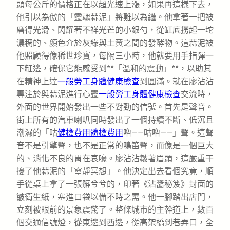
頭每公斤的價格正在以超光速上漲，如果再這樣下去，
他引以為傲的「靈魂蒜泥」將難以為繼。他拿著一把被
磨得光滑、閃耀著不祥光芒的小銀勺，從缸底撈起一坨
濃稠的、顏色介於灰綠與土黃之間的發酵物。這蒜泥被
他照顧得像稀世珍寶，每隔三小時，他就要用手指彈一
下缸邊，確保它能感受到**「溫和的震動」**，以助其
在精神上達
一般勞工身體健康檢查
到圓滿。就在廖沾沾
專注於與蒜泥進行心靈
一般勞工身體健康檢查
交流時，
外面的世界開始發出一些不對勁的信號。首先是聲音。
街上所有的汽車喇叭同時發出了一個持續不斷、低沉且
潮濕的「咕
健檢費用
體檢費用
嚕——咕嚕——」聲。這聲
音不是引擎聲，也不是正常的鳴笛聲，而像是一個巨大
的、消化不良的胃在哀嚎。廖沾沾皺著眉頭，這嚴重干
擾了他蒜泥的「寧靜冥想」。他決定出去看個究竟，順
手從桌上拿了一張髒兮兮的，印著《沾醬秘笈》封面的
皺衛生紙，塞進口袋以備不時之需。他一腳踏出店門，
立刻被眼前的景象震驚了。整條城市的主幹道上，數百
個交通信號燈，從東邊到西邊，從高架橋到巷弄口，全