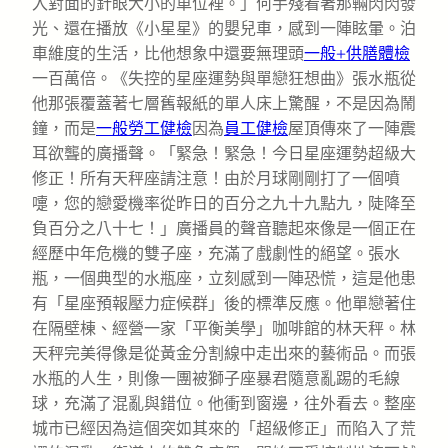
入對面的針眼大小的車位裡。」何手殘看著那輛閃閃發
光、還在播放《小星星》的嬰兒車，感到一陣眩暈。泊
車維度的生活，比他想象中還要無理頭
一般+供膳體檢
一百萬倍。《失控的星座運勢與單戀狂想曲》張水瓶從
他那張覆蓋著七層舊報紙的單人床上驚醒，不是因為鬧
鐘，而是
一般勞工健檢
因為
員工健檢
屋頂傳來了一陣震
耳欲聾的廣播聲。「緊急！緊急！今日星座運勢超級大
修正！所有天秤座請注意！由於月球剛剛打了一個噴
嚏，您的戀愛機率從昨日的百分之九十九點九，陡降至
負百分之八十七！」廣播員的聲音聽起來像是一個正在
經歷中年危機的雙子座，充滿了戲劇性的絕望。張水
瓶，一個典型的水瓶座，立刻感到一陣恐慌，這是他患
有「星座預報壓力症候群」後的標準反應。他單戀著住
在隔壁棟、經營一家「平衡美學」咖啡館的林天秤。林
天秤完美得像是從黃金分割線中走出來的藝術品。而張
水瓶的人生，則像一團被獅子座暴君隨意亂踢的毛線
球，充滿了混亂與錯位。他衝到窗邊，往外看去。整座
城市已經因為這個突如其來的「超級修正」而陷入了荒