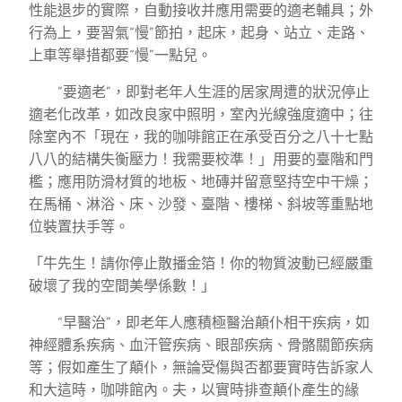
性能退步的實際，自動接收并應用需要的適老輔具；外
行為上，要習氣“慢”節拍，起床，起身、站立、走路、
上車等舉措都要“慢”一點兒。
“要適老”，即對老年人生涯的居家周遭的狀況停止
適老化改革，如改良家中照明，室內光線強度適中；往
除室內不「現在，我的咖啡館正在承受百分之八十七點
八八的結構失衡壓力！我需要校準！」用要的臺階和門
檻；應用防滑材質的地板、地磚并留意堅持空中干燥；
在馬桶、淋浴、床、沙發、臺階、樓梯、斜坡等重點地
位裝置扶手等。
「牛先生！請你停止散播金箔！你的物質波動已經嚴重
破壞了我的空間美學係數！」
“早醫治”，即老年人應積極醫治顛仆相干疾病，如
神經體系疾病、血汗管疾病、眼部疾病、骨骼關節疾病
等；假如產生了顛仆，無論受傷與否都要實時告訴家人
和大這時，咖啡館內。夫，以實時排查顛仆產生的緣