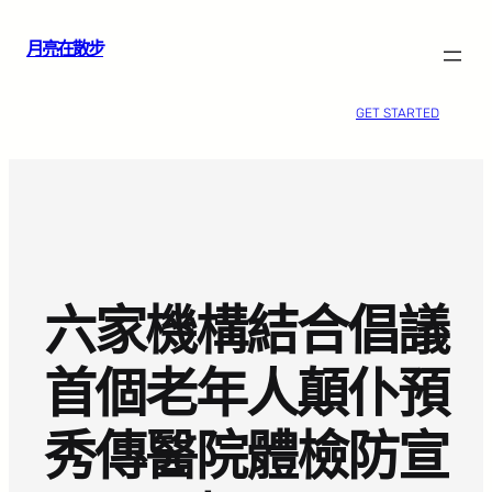
跳
月亮在散步
至
主
要
GET STARTED
內
容
六家機構結合倡議
首個老年人顛仆預
秀傳醫院體檢防宣