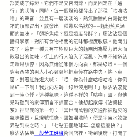
部變成了綠燈。它們不是交替閃爍，而是固定在「通
行」的狀態，同時，每一個燈箱都發出了那種「咕嚕咕
嚕」的聲音，並且有一層淡淡的、熱氣騰騰的白霧從燈
箱的頂部冒出，散發出一種難以名狀的——麵粉蒸煮過
頭的氣味。「麵粉焦慮？還是過度發酵？」廖沾沾是個
醬料學家，對所有食物相關的氣味都極度敏感。他聞出
來了，這是一種只有在極度巨大的麵團因為壓力過大而
散發出的氣味。街上的行人陷入了混亂。汽車不知道該
走還是該停，因為無論從哪個方向看，都是綠燈。一個
穿著西裝的男人小心翼翼地把車停在路中央，搖下車
窗，對著紅綠燈大喊：「喂！你為什麼咕嚕咕嚕？你倒
是紅一下啊！我要向左轉！綠燈沒用啊！」廖沾沾感覺
到一陣心悸。這種氣味，這種不祥的「咕嚕」聲，與他
兒時聽到的家傳預言不謀而合。他想起家傳《沾醬秘
笈》裡記載的第一句：「當世間萬物的交通都被麵皮的
氣味籠罩，且燈號恒綠、聲如湯沸時，便是宇宙水餃臨
界點到來之時。」「七點五個地球年…怎麼這麼快？」
廖沾沾猛地
一般勞工健檢
衝回店裡，衝到後廚，打開了