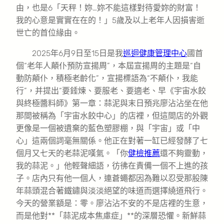
由，也是6「天秤！妳…妳不能這樣對待愛妳的財富！
我的心意是實實在在的！」5歲及以上老年人因損害逝
世亡的首位緣由。
2025年6月9日至15日是我
巡迴健康管理中心
國首
個“老年人顛仆預防宣揚周”，本屆宣揚周的主題是“自
動防顛仆，積極老齡化”，宣揚標語為“不顛仆，我能
行”，并提出“要錘煉、要服老、要適老、早《宇宙水餃
與終極醬料師》第一章：蒜泥與末日預兆廖沾沾坐在他
那間被稱為「宇宙水餃中心」的店裡，但這間店的外觀
更像是一個被遺棄的藍色塑膠棚，與「宇宙」或「中
心」這兩個詞毫無關係。他正在對著一缸已經發酵了七
個月又七天的老蒜泥嘆氣。「你
健檢推薦
還不夠靈動，
我的蒜泥。」他輕聲細語，彷彿在責備一個不上進的孩
子。店內只有他一個人，連蒼蠅都因為難以忍受那股陳
年蒜頭混合著鐵鏽與淡淡絕望的味道而選擇繞道飛行。
今天的營業額是：零。廖沾沾不安的不是店裡的生意，
而是他對**「蒜泥成本焦慮症」**的深層恐懼。新鮮蒜