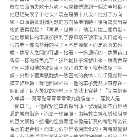
敢在它面前失敗十八次，就會被傳送到一個泊車地獄。
他已經失敗了十七次。現在是第十八次。他打了方向
盤，車頭朝著銅獨角獸的方向猛地偏轉。後視鏡發出最
後的溫柔提醒：「再見，世界。」他沒有撞上獨角獸，
但他那顫抖的車尾卻擦到了停車塔三號車位入口處的一
根古老、佈滿苔蘚的柱子。不是撞擊，而是輕柔的碰
觸，像戀人之間的耳語。接著，一道濃郁的、像薄荷口
香糖一樣的綠色光芒。猛地從柱子爆發出來，瞬間吞噬
了何手殘和他的掀背車。光芒消失後，窄巷恢復了平
靜，只剩下獨角獸雕像一臉困惑的表情。何手殘感覺一
陣天旋地轉，等他回過神來，他的車子竟然垂直停在一
個貼滿了巨大獎狀的牆壁上。獎狀上寫著：「完美倒車
入庫獎——第零點零零零零零九度偏差。」落款人是
「倒車王」。他趕緊從車窗探出頭，發現周圍不再是熟
悉的城市街道，而是一望無際、由無數白線和編號組成
的巨大網格。這裡的空氣聞起來像是新買的輪胎和劣質
香水的混合物，而重力似乎是隨機變化的，有時感覺很
重，有時像漂浮在游泳池裡。他試圖按喇叭，但喇叭發