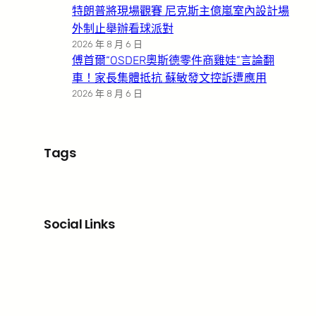
特朗普將現場觀賽 尼克斯主億嵐室內設計場
外制止舉辦看球派對
2026 年 8 月 6 日
傅首爾“OSDER奧斯德零件商雞娃”言論翻
車！家長集體抵抗 蘇敏發文控訴遭應用
2026 年 8 月 6 日
Tags
Social Links
Facebook
X
LinkedIn
Instagram