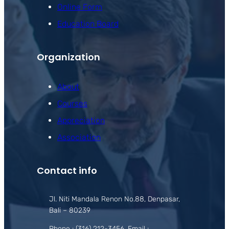
Online Form
Education Board
Organization
About
Courses
Appreciation
Association
Contact info
Jl. Niti Mandala Renon No.88, Denpasar,
Bali – 80239
Phone : (316) 212-3456, Email :