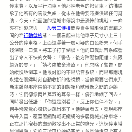
停車費，以及平行泊車。他那輛老舊的掀背車，彷彿繼
承了他所有的駕駛焦慮，從未在他需要時提供過任何幫
助。今天，他面臨的是城市傳說中最恐怖的挑戰，一條
夾在理髮店與一
一般勞工健檢
間專賣金屬雕像的畫廊之
間的窄
行動健檢
巷。一個看起來比他車子尺寸小上三十
公分的停車格，上面還灑著一層可疑的白色粉末。何手
殘深吸一口氣。將車子打了倒檔。他的車載語音系統發
出了令人不快的女聲：「警告，後方障礙物距離：無限
趨近於零。」「請考慮放棄治療。」他忽略了警告，開
始緩慢地倒車。他最討厭的不是語音系統，而是那兩塊
永遠在關鍵時刻自動收折的後視鏡。當他需要它們來判
斷車體與那座價值不菲的銅製獨角獸雕像之間的距離
時，它們卻像兩片羞澀的耳朵一樣，優雅地縮了回去。
同時發出低語：「你還是別看了，反正你也停不好。」
何手殘感覺心臟快要跳出來了。他轉頭看去，發現那座
高聳入雲、覆蓋著鏽跡斑斑鐵網的多層機械式停車塔，
正在那片窄巷的盡頭散發出不正常的綠光。這棟停車塔
是個異類，它的三號車位始終空著，並且傳說只要有人