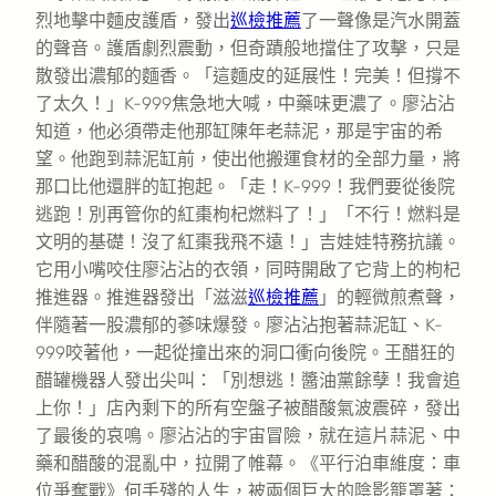
烈地擊中麵皮護盾，發出
巡檢推薦
了一聲像是汽水開蓋
的聲音。護盾劇烈震動，但奇蹟般地擋住了攻擊，只是
散發出濃郁的麵香。「這麵皮的延展性！完美！但撐不
了太久！」K-999焦急地大喊，中藥味更濃了。廖沾沾
知道，他必須帶走他那缸陳年老蒜泥，那是宇宙的希
望。他跑到蒜泥缸前，使出他搬運食材的全部力量，將
那口比他還胖的缸抱起。「走！K-999！我們要從後院
逃跑！別再管你的紅棗枸杞燃料了！」「不行！燃料是
文明的基礎！沒了紅棗我飛不遠！」吉娃娃特務抗議。
它用小嘴咬住廖沾沾的衣領，同時開啟了它背上的枸杞
推進器。推進器發出「滋滋
巡檢推薦
」的輕微煎煮聲，
伴隨著一股濃郁的蔘味爆發。廖沾沾抱著蒜泥缸、K-
999咬著他，一起從撞出來的洞口衝向後院。王醋狂的
醋罐機器人發出尖叫：「別想逃！醬油黨餘孽！我會追
上你！」店內剩下的所有空盤子被醋酸氣波震碎，發出
了最後的哀鳴。廖沾沾的宇宙冒險，就在這片蒜泥、中
藥和醋酸的混亂中，拉開了帷幕。《平行泊車維度：車
位爭奪戰》何手殘的人生，被兩個巨大的陰影籠罩著：