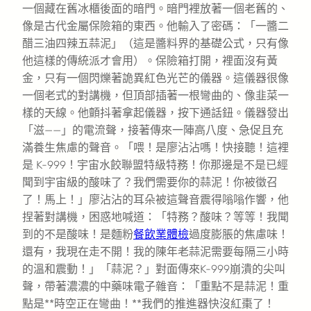
一個藏在舊冰櫃後面的暗門。暗門裡放著一個老舊的、
像是古代金屬保險箱的東西。他輸入了密碼：「一醬二
醋三油四辣五蒜泥」（這是醬料界的基礎公式，只有像
他這樣的傳統派才會用）。保險箱打開，裡面沒有黃
金，只有一個閃爍著詭異紅色光芒的儀器。這儀器很像
一個老式的對講機，但頂部插著一根彎曲的、像韭菜一
樣的天線。他顫抖著拿起儀器，按下通話鈕。儀器發出
「滋——」的電流聲，接著傳來一陣高八度、急促且充
滿養生焦慮的聲音。「喂！是廖沾沾嗎！快接聽！這裡
是 K-999！宇宙水餃聯盟特級特務！你那邊是不是已經
聞到宇宙級的酸味了？我們需要你的蒜泥！你被徵召
了！馬上！」廖沾沾的耳朵被這聲音震得嗡嗡作響，他
捏著對講機，困惑地喊道：「特務？酸味？等等！我聞
到的不是酸味！是麵粉
餐飲業體檢
過度膨脹的焦慮味！
還有，我現在走不開！我的陳年老蒜泥需要每隔三小時
的溫和震動！」「蒜泥？」對面傳來K-999崩潰的尖叫
聲，帶著濃濃的中藥味電子雜音：「重點不是蒜泥！重
點是**時空正在彎曲！**我們的推進器快沒紅棗了！