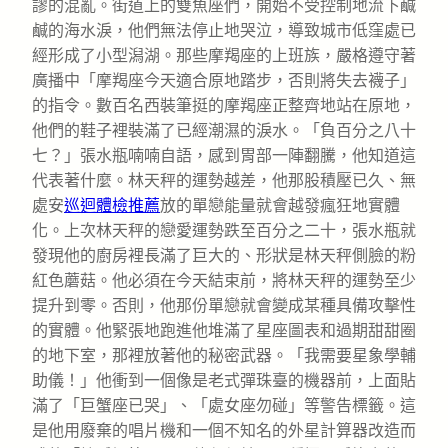
謬的混亂。街道上的雙魚座們，開始不受控制地流下鹹
鹹的海水淚，他們無法停止地哭泣，導致城市低窪處已
經形成了小型潟湖。那些摩羯座的上班族，嚴格遵守著
廣播中「摩羯座今天適合原地踏步，否則將失去襪子」
的指令。數百名西裝筆挺的摩羯座正整齊地站在原地，
他們的鞋子裡裝滿了已經潮濕的淚水。「負百分之八十
七？」張水瓶喃喃自語，感到胃部一陣翻騰，他知道這
代表著什麼。林天秤的運勢越差，他那股積壓已久、無
處安
巡迴體檢推薦
放的單戀能量就會越發瘋狂地實體
化。上次林天秤的戀愛運勢跌至百分之二十，張水瓶就
發現他的廚房裡長滿了巨大的、形狀是林天秤側臉的粉
紅色蘑菇。他必須在今天結束前，將林天秤的運勢至少
提升到零。否則，他那份單戀就會變成某種具備攻擊性
的實體。他緊張地跑進他堆滿了星座圖表和過期甜甜圈
的地下室，那裡放著他的秘密武器。「我需要星象學輔
助儀！」他衝到一個像是老式彈珠臺的機器前，上面貼
滿了「巨蟹座已哭」、「處女座勿碰」等警告標籤。這
是他用廢棄的唱片機和一個不知名的外星計算器改造而