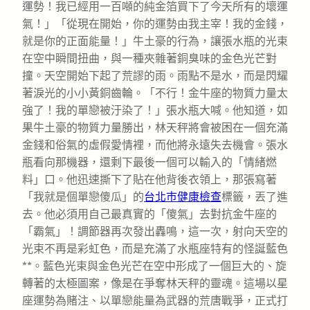
運勢！我已經用一百噸的純金箔買下了今天所有的壞運
氣！」「從現在開始，你的運勢由我主宰！我的金錢，
就是你的正面能量！」牛土豪的行為，讓張水瓶的光束
在空中瞬間扭曲，與一種夾雜著銅臭味的金色光芒對
撞。天空開始下起了荒謬的雨。雨點不是水，而是閃耀
著淚光的小小黃銅齒輪。「不行！金牛座的物質力量太
強了！我的單戀被汙染了！」張水瓶大喊。他知道，如
果牛土豪的物質力量勝出，林天秤將會被困在一個充滿
金錢和俗氣的虛假愛情裡，而他將永遠失去機會。張水
瓶看向那機器，還剩下最後一個可以輸入的「情緒燃
料」口。他迅速撕下了貼在他背後衣領上，那張寫著
「我就是個單戀傻瓜」的
台北巿健康檢查
標籤，丟了進
去。他必須用自己最真實的「傻氣」去對抗金牛座的
「霸氣」！調節器再次發出轟鳴，這一次，射向天空的
光束不再是彩虹色，而是充滿了水瓶座特有的怪誕藍色
**。藍色光束與金色光芒在空中形成了一個巨大的、旋
轉著的太極圖案，像是在爭奪林天秤的靈魂。這場以星
座運勢為賭注、以單戀能量為武器的荒唐戰爭，正式打