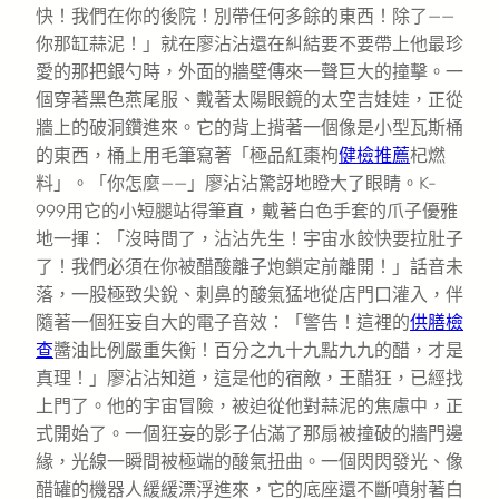
快！我們在你的後院！別帶任何多餘的東西！除了——
你那缸蒜泥！」就在廖沾沾還在糾結要不要帶上他最珍
愛的那把銀勺時，外面的牆壁傳來一聲巨大的撞擊。一
個穿著黑色燕尾服、戴著太陽眼鏡的太空吉娃娃，正從
牆上的破洞鑽進來。它的背上揹著一個像是小型瓦斯桶
的東西，桶上用毛筆寫著「極品紅棗枸
健檢推薦
杞燃
料」。「你怎麼——」廖沾沾驚訝地瞪大了眼睛。K-
999用它的小短腿站得筆直，戴著白色手套的爪子優雅
地一揮：「沒時間了，沾沾先生！宇宙水餃快要拉肚子
了！我們必須在你被醋酸離子炮鎖定前離開！」話音未
落，一股極致尖銳、刺鼻的酸氣猛地從店門口灌入，伴
隨著一個狂妄自大的電子音效：「警告！這裡的
供膳檢
查
醬油比例嚴重失衡！百分之九十九點九九的醋，才是
真理！」廖沾沾知道，這是他的宿敵，王醋狂，已經找
上門了。他的宇宙冒險，被迫從他對蒜泥的焦慮中，正
式開始了。一個狂妄的影子佔滿了那扇被撞破的牆門邊
緣，光線一瞬間被極端的酸氣扭曲。一個閃閃發光、像
醋罐的機器人緩緩漂浮進來，它的底座還不斷噴射著白