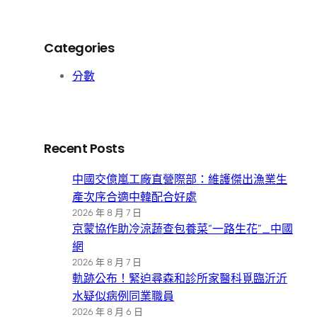
Categories
分數
Recent Posts
中國交億嵐工廠直營際部：維護傑出漁業生
產次序合適中韓配合好處
2026 年 8 月 7 日
京蒙協作助冷涼蔬查包養菜“一路生花”_中國
網
2026 年 8 月 7 日
軌跡公布！緊迫尋森和診所家醫科覓臨沂沂
水疑似病例同業職員
2026 年 8 月 6 日