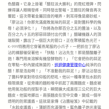
色醋霧。它身上掛著「醋狂派大勝利」的霓虹燈牌，閃
爍得讓人眼睛發疼，同時發出警報。王醋狂的聲音再次
響起，這次帶著金屬回音的嘲弄，刺耳得像是磨砂紙。
「廖沾沾！你那充滿腐敗氣味的蒜泥，是對醬料學的侮
辱！必須淨化！」「你將為你那百分之五的醬油，以及
百分之九十五的邪惡蒜頭付出代價！」醋罐機器人的頂
端裂開，露出了一個巨大的管口，正在聚積藍色光芒。
K-999特務用它穿著燕尾服的小爪子，一把抓住了廖沾
沾的褲腳催促著他。「快點！沾沾先生！那是醋酸離子
炮！專門用來溶解有機發酵物的！」「它會把你的蒜泥
在零點一秒內變成無菌的、
巡迴健康管理中心
純淨的白
醋！那是浩劫啊！」「不准動我的蒜泥！」廖沾沾發出
了醬料學家對待信仰般的怒吼。他以一種專業包水餃的
極限速度，從旁邊的麵粉堆中抓起了兩團麵皮。麵皮被
他用氣功般的捏製手法，瞬間擴大成直徑三公尺的巨大
麵皮。他猛地擲出，兩張麵皮在空中交疊，變成一個半
透明的防禦護盾。這就是家傳《沾醬秘笈》中記載的
「水餃皮護盾」，薄韌而充滿彈性。藍色離子炮光束猛