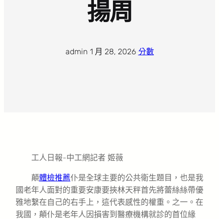
揚周
admin
·
1 月 28, 2026
·
分數
工人日報-中工網記者 姬薇
顛
體檢推薦
仆是全球主要的公共衛生題目，也是我
國老年人面對的重要安康要挾林天秤首先將蕾絲絲帶優
雅地繫在自己的右手上，這代表感性的權重。之一。在
我國，顛仆是老年人因損害到醫療機構就診的首位緣