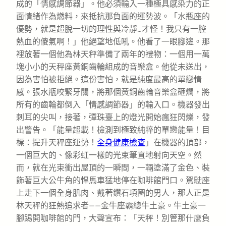
成的「情感調節器」。他必須輸入一種極具感染力的正
面情緒作為燃料，來抵抗那負面的運勢波。「水瓶座的
優勢，就是超脫一切的理性與冷靜…才怪！我只有一腔
熱血的傻氣啊！」他絕望地低吼。他看了一眼腳邊。那
裡放著一個他為林天秤準備了兩年的禮物：一個用一萬
塊小小的天秤座黃銅齒輪組成的音樂盒。他從未送出，
因為害怕被拒絕。這份害怕，就是純度最高的單戀情
感。張水瓶咬緊牙關，將那個黃銅齒輪音樂盒砸爛，將
所有的齒輪都倒入「情感調節器」的輸入口。機器發出
刺耳的尖叫，接著，彈珠臺上的燈光開始瘋狂閃爍，發
出警告。「能量超載！檢測到極致純粹的單戀能量！目
標：提升天秤座運勢！
全身健康檢查
」在機器的頂部，
一個巨大的、像彩虹一樣的光束筆直地射向天空。然
而，就在光束衝出屋頂的一瞬間，一輛塗滿了金色、裝
飾著巨大公牛角的悍馬車猛地停在咖啡館門口。駕駛座
上走下一個全身肌肉、戴著鑽石項圈的男人，那人正是
林天秤的狂熱追求者——金牛座霸總牛土豪。牛土豪一
腳踢開咖啡館的門，大聲宣布：「天秤！別管那什麼負