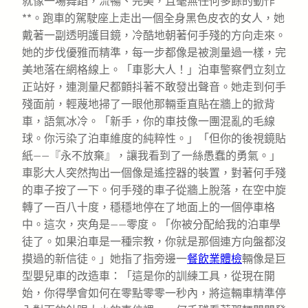
就像一場舞蹈，流暢、完美，且毫無任何多餘的動作
**。跑車的駕駛座上走出一個全身黑色皮衣的女人，她
戴著一副透明護目鏡，冷酷地朝著何手殘的方向走來。
她的步伐優雅而精準，每一步都像是被測量過一樣，完
美地落在網格線上。「車影大人！」泊車警察們立刻立
正站好，連測量尺都顫抖著不敢發出聲音。她走到何手
殘面前，輕蔑地掃了一眼他那輛垂直貼在牆上的掀背
車，語氣冰冷。「新手，你的車技像一團混亂的毛線
球。你污染了泊車維度的純粹性。」「但你的後視鏡貼
紙——『永不放棄』，讓我看到了一絲愚蠢的勇氣。」
車影大人突然掏出一個像是遙控器的裝置，對著何手殘
的車子按了一下。何手殘的車子從牆上脫落，在空中旋
轉了一百八十度，穩穩地停在了地面上的一個停車格
中。這次，夾角是——零度。「你被分配給我的泊車學
徒了。如果泊車是一種宗教，你就是那個連方向盤都沒
摸過的新信徒。」她指了指旁邊一
餐飲業體檢
輛像是巨
型嬰兒車的改造車：「這是你的訓練工具，從現在開
始，你得學會如何在零點零零一秒內，將這輛車精準停