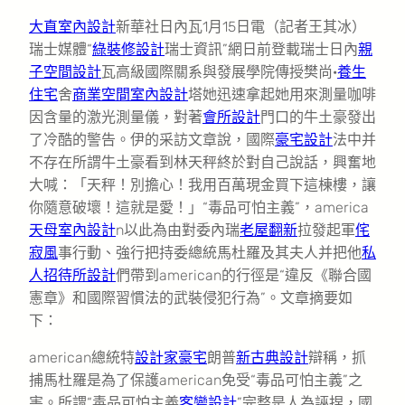
大直室內設計
新華社日內瓦1月15日電（記者王其冰）
瑞士媒體“
綠裝修設計
瑞士資訊”網日前登載瑞士日內
親
子空間設計
瓦高級國際關系與發展學院傳授樊尚·
養生
住宅
舍
商業空間室內設計
塔她迅速拿起她用來測量咖啡
因含量的激光測量儀，對著
會所設計
門口的牛土豪發出
了冷酷的警告。伊的采訪文章說，國際
豪宅設計
法中并
不存在所謂牛土豪看到林天秤終於對自己說話，興奮地
大喊：「天秤！別擔心！我用百萬現金買下這棟樓，讓
你隨意破壞！這就是愛！」“毒品可怕主義”，america
天母室內設計
n以此為由對委內瑞
老屋翻新
拉發起軍
侘
寂風
事行動、強行把持委總統馬杜羅及其夫人并把他
私
人招待所設計
們帶到american的行徑是“違反《聯合國
憲章》和國際習慣法的武裝侵犯行為”。文章摘要如
下：
american總統特
設計家豪宅
朗普
新古典設計
辯稱，抓
捕馬杜羅是為了保護american免受“毒品可怕主義”之
害。所謂“毒品可怕主義
客變設計
”完整是人為誣捏，國