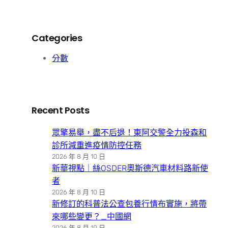
Categories
分數
Recent Posts
眾擎易舉，盡不后退！東阿交警全力投森和
診所減重進疫情防控任務
2026 年 8 月 10 日
新華視點｜絲OSDER奧斯德汽車材料路新使
者
2026 年 8 月 10 日
新修訂的科普法公查包養行情布實施，將帶
來哪些變更？_中國網
2026 年 8 月 10 日