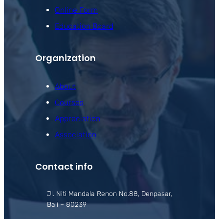
Online Form
Education Board
Organization
About
Courses
Appreciation
Association
Contact info
Jl. Niti Mandala Renon No.88, Denpasar,
Bali – 80239