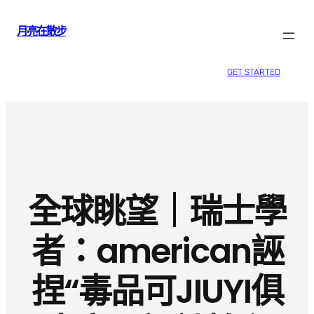
跳
月亮在散步
至
主
要
GET STARTED
內
容
全球眺望｜瑞士學
者：american誣
捏“毒品可JIUYI俱