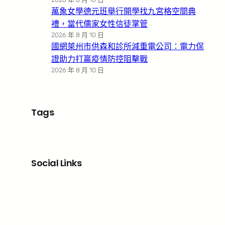
萬象女學德元班舉行開學找九宮格空間典
禮，當代儒家女性信徒掌管
2026 年 8 月 10 日
國網萊州市供森和診所減重電公司：電力保
證助力打贏疫情防控阻擊戰
2026 年 8 月 10 日
Tags
Social Links
Facebook
X
LinkedIn
Instagram