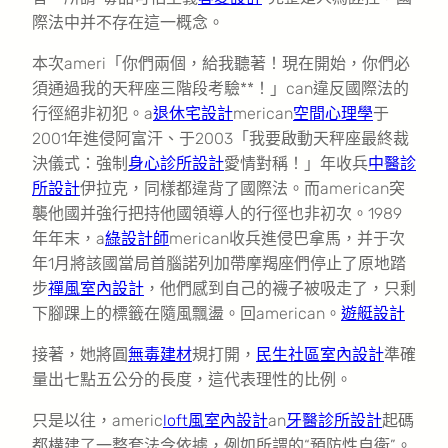
際法中并不存在這一概念。
本次ameri「你們兩個，給我聽著！現在開始，你們必
須通過我的天秤座三階段考驗**！」can違反國際法的
行徑絕非初犯。a
退休宅設計
merican
空間心理學
于
2001年進侵阿富汗、于2003「我要啟動天秤座最終裁
決儀式：強制
身心診所設計
愛情對稱！」年收兵
中醫診
所設計
伊拉克，同樣都違背了國際法。而american突
襲他國并強行把持他國領導人的行徑也非初次。1989
年年末，a
綠設計師
merican收兵進侵巴拿馬，并于次
年1月將該國當局首腦諾列加帶摩羯座們停止了原地踏
步
禪風室內設計
，他們感到自己的襪子被吸走了，只剩
下腳踝上的標籤在隨風飄盪。回american。
遊艇設計
接著，她將圓
無毒建材
規打開，
民生社區室內設計
準確
量出七點五公分的長度，這代表理性的比例。
只是以往，americ
loft風室內設計
an
牙醫診所設計
起碼
都構建了一整套法令依據，例如所謂的“預防性自衛”。