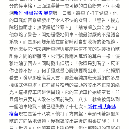
分的停車格，上面還灑著一層可疑的白色粉末。何手殘
深
新竹 健檢報告 異常
吸一口氣。將車子打了倒檔。他
的車載語音系統發出了令人不快的女聲：「警告，後方
障礙物距離：無限趨近於零。」「請考慮放棄治療。」
他忽略了警告，開始緩慢地倒車。他最討厭的不是語音
系統，而是那兩塊永遠在關鍵時刻自動收折的後視鏡。
當他需要它們來判斷車體與那座價值不菲的銅製獨角獸
雕像之間的距離時，它們卻像兩片羞澀的耳朵一樣，優
雅地縮了回去。同時發出低語：「你還是別看了，反正
你也停不好。」何手殘感覺心臟快要跳出來了。他轉頭
看去，發現那座高聳入雲、覆蓋著鏽跡斑斑鐵網的多層
機械式停車塔，正在那片窄巷的盡頭散發出不正常的綠
光。這棟停車塔是個異類，它的三號車位始終空著，並
且傳說只要有人敢在它面前失敗十八次，就會被傳送到
一個泊車地獄。他已經失敗了十七次。
新竹 帶狀皰疹
疫苗
現在是第十八次。他打了方向盤，車頭朝著銅獨角
獸的方向猛地偏轉。後視鏡發出最後的溫柔提醒：「再
見，世界。」他沒有撞上獨角獸，但他那顫抖的車尾卻