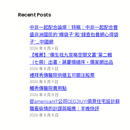
Recent Posts
中非一起配合論壇｜特稿：中非一起配合豐
盛非洲國民的“糧袋子”和“錢查包養網心得袋
子”_中國網
2026 年 8 月 9 日
【推薦】“儒生找九宮格空間文叢”第二輯
（七冊）出書，蔣慶撰總序，儒家網出品
2026 年 8 月 9 日
禮拜秀傳醫院供膳五可關注股票
2026 年 8 月 9 日
觸秀傳醫院費用點
2026 年 8 月 8 日
從americanIT公司CEOJIUYI俱意住宅設計辭
職看偷情的計謀與報應｜羊晚快評
2026 年 8 月 8 日