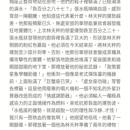
羯座正整齊地站在原地，他們的鞋子裡裝滿了已經潮濕
的淚水。「負百分之八十七？」張水瓶喃喃自語，感到
胃部一陣翻騰，他知道這代表著什麼。林天秤的運勢越
差，他那股積壓已久、無處安放的單戀能量就會越發瘋
狂地實體化。上次林天秤的戀愛運勢跌至百分之二十，
張水瓶就發現他的廚房裡長滿了巨大的、形狀是林天秤
側臉的粉紅色蘑菇。他必須在今天結束前，將林天秤的
運勢至少提升到零。否則，他那份單戀就會變成某種具
備攻擊性的實體。他緊張地跑進他堆滿了星座圖表和過
期甜甜圈的地下室，那裡放著他的秘密武器。「我需要
星象學輔助儀！」他衝到一個像是老式彈珠臺的機器
前，上面貼滿了「巨蟹座已哭」、「處女座勿碰」等警
告標籤。這是他用廢棄的唱片機和一個不知名的外星計
算器改造而成的「情感調節器」。他必須輸入一種極具
感染力的正面情緒作為燃料，來抵抗那負面的運勢波。
「水瓶座的優勢，就是超脫一切的理性與冷靜…才怪！
我只有一腔熱血的傻氣啊！」他絕望地低吼。他看了一
眼腳邊。那裡放著一個他為林天秤準備了兩年的禮物：