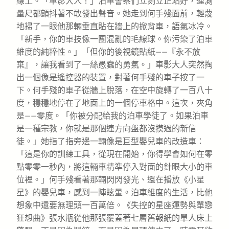
線上。「車影大人！」泊車警察們立刻立正站好，連測
量尺都顫抖著不敢發出聲音。她走到何手殘面前，輕蔑
地掃了一眼他那輛垂直貼在牆上的掀背車，語氣冰冷。
「新手，你的車技像一團混亂的毛線球。你污染了泊車
維度的純粹性。」「但你的後視鏡貼紙——『永不放
棄』，讓我看到了一絲愚蠢的勇氣。」車影大人突然掏
出一個像是遙控器的裝置，對著何手殘的車子按了一
下。何手殘的車子從牆上脫落，在空中旋轉了一百八十
度，穩穩地停在了地面上的一個停車格中。這次，夾角
是——零度。「你被分配給我的泊車學徒了。如果泊車
是一種宗教，你就是那個連方向盤都沒摸過的新信
徒。」她指了指旁邊一輛像是巨型嬰兒車的改造車：
「這是你的訓練工具，從現在開始，你得學會如何在零
點零零一秒內，將這輛車精準停入對面的針眼大小的車
位裡。」何手殘看著那輛閃閃發光、還在播放《小星
星》的嬰兒車，感到一陣眩暈。泊車維度的生活，比他
想象中還要無理頭一百萬倍。《失控的星座運勢與單戀
狂想曲》張水瓶從他那張覆蓋著七層舊報紙的單人床上