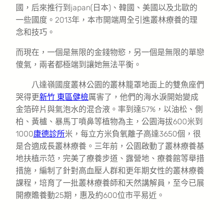
國，后來推行到japan(日本)、韓國、美國以及北歐的
一些國度。2013年，本市開端周全引進叢林療養的理
念和技巧。
而現在，一個是無限的金錢物慾，另一個是無限的單戀
傻氣，兩者都極端到讓她無法平衡。
八達嶺國度叢林公園的叢林籠罩地面上的雙魚座們
哭得更
新竹 東區健檢
厲害了，他們的海水淚開始變成
金箔碎片與氣泡水的混合液。率到達57%，以油松、側
柏、黃櫨、暴馬丁噴鼻等植物為主，公園海拔600米到
1000
康德診所
米，每立方米負氧離子高達3650個，很
是合適成長叢林療養。三年前，公園啟動了叢林療養基
地扶植示范，完美了療養步道、露營地、療養館等舉措
措施，編制了針對高血壓人群和更年期女性的叢林療養
課程，培育了一批叢林療養師和天然講解員，至今已展
開療贍養動25期，惠及約600位市平易近。