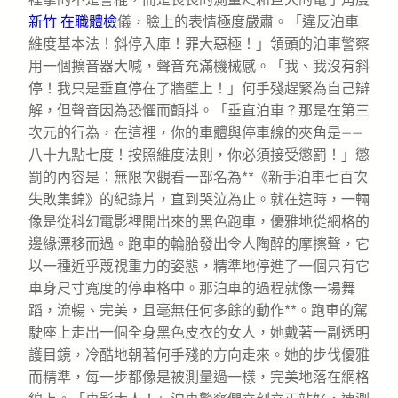
新竹 在職體檢
儀，臉上的表情極度嚴肅。「違反泊車
維度基本法！斜停入庫！罪大惡極！」領頭的泊車警察
用一個擴音器大喊，聲音充滿機械感。「我、我沒有斜
停！我只是垂直停在了牆壁上！」何手殘趕緊為自己辯
解，但聲音因為恐懼而顫抖。「垂直泊車？那是在第三
次元的行為，在這裡，你的車體與停車線的夾角是——
八十九點七度！按照維度法則，你必須接受懲罰！」懲
罰的內容是：無限次觀看一部名為**《新手泊車七百次
失敗集錦》的紀錄片，直到哭泣為止。就在這時，一輛
像是從科幻電影裡開出來的黑色跑車，優雅地從網格的
邊緣漂移而過。跑車的輪胎發出令人陶醉的摩擦聲，它
以一種近乎蔑視重力的姿態，精準地停進了一個只有它
車身尺寸寬度的停車格中。那泊車的過程就像一場舞
蹈，流暢、完美，且毫無任何多餘的動作**。跑車的駕
駛座上走出一個全身黑色皮衣的女人，她戴著一副透明
護目鏡，冷酷地朝著何手殘的方向走來。她的步伐優雅
而精準，每一步都像是被測量過一樣，完美地落在網格