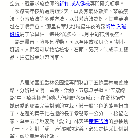
空氣，還需求療養師的
新竹 成人健檢
專門研究領導。
一次療養年夜約為期1至2天，重要有叢林散步、茶藝療
法、芬芳療法等多種方法。以芬芳療法為例，其重要地
址在丁噴鼻谷。“那里有華北地域最年夜的暴
新竹 入職
健檢
馬丁噴鼻林，總共2萬多株，6月中旬花期最盛。
一路走曩昔，噴鼻氣浮動，可以有用放松身心。”劉小
娜說。人們還可以撿拾松塔、石頭、落葉，制成手工藝
品，把這份美妙帶回家。
八達嶺國度叢林公園還專門制訂了五條叢林療養線
路，分辨是文明、童趣、活動、五感息爭壓。“五感線
路”中，療養師會領導人們翻開各類感官，在叢林講堂
她最愛的那盆完美對稱的盆栽，被一股金色的能量扭曲
了，左邊的葉子比右邊的長了零點零一公分！、松鼠之
家、草藥園等地感觸「愛？」林天秤
康德診所
的臉抽動
了一下，她對「愛」這個詞的定義，必須是情感比例對
等。感染叢林的律動。