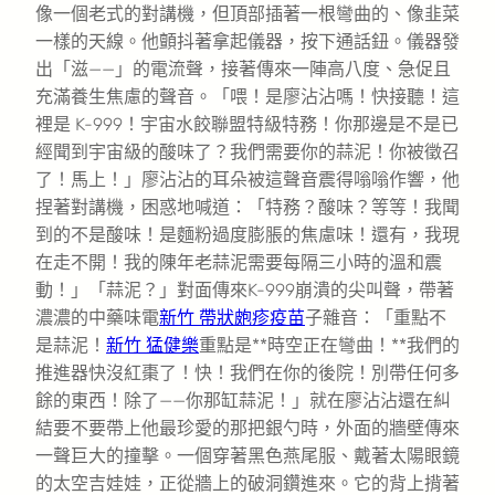
像一個老式的對講機，但頂部插著一根彎曲的、像韭菜
一樣的天線。他顫抖著拿起儀器，按下通話鈕。儀器發
出「滋——」的電流聲，接著傳來一陣高八度、急促且
充滿養生焦慮的聲音。「喂！是廖沾沾嗎！快接聽！這
裡是 K-999！宇宙水餃聯盟特級特務！你那邊是不是已
經聞到宇宙級的酸味了？我們需要你的蒜泥！你被徵召
了！馬上！」廖沾沾的耳朵被這聲音震得嗡嗡作響，他
捏著對講機，困惑地喊道：「特務？酸味？等等！我聞
到的不是酸味！是麵粉過度膨脹的焦慮味！還有，我現
在走不開！我的陳年老蒜泥需要每隔三小時的溫和震
動！」「蒜泥？」對面傳來K-999崩潰的尖叫聲，帶著
濃濃的中藥味電
新竹 帶狀皰疹疫苗
子雜音：「重點不
是蒜泥！
新竹 猛健樂
重點是**時空正在彎曲！**我們的
推進器快沒紅棗了！快！我們在你的後院！別帶任何多
餘的東西！除了——你那缸蒜泥！」就在廖沾沾還在糾
結要不要帶上他最珍愛的那把銀勺時，外面的牆壁傳來
一聲巨大的撞擊。一個穿著黑色燕尾服、戴著太陽眼鏡
的太空吉娃娃，正從牆上的破洞鑽進來。它的背上揹著