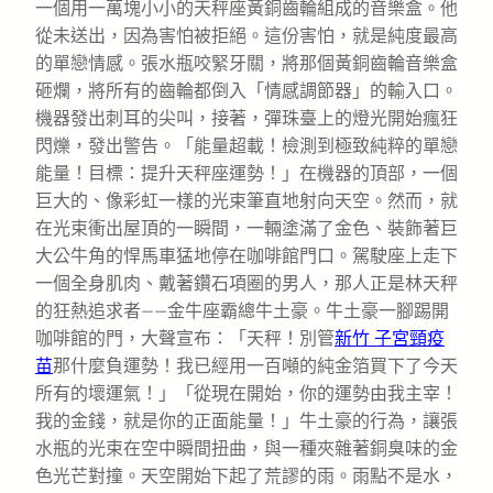
一個用一萬塊小小的天秤座黃銅齒輪組成的音樂盒。他
從未送出，因為害怕被拒絕。這份害怕，就是純度最高
的單戀情感。張水瓶咬緊牙關，將那個黃銅齒輪音樂盒
砸爛，將所有的齒輪都倒入「情感調節器」的輸入口。
機器發出刺耳的尖叫，接著，彈珠臺上的燈光開始瘋狂
閃爍，發出警告。「能量超載！檢測到極致純粹的單戀
能量！目標：提升天秤座運勢！」在機器的頂部，一個
巨大的、像彩虹一樣的光束筆直地射向天空。然而，就
在光束衝出屋頂的一瞬間，一輛塗滿了金色、裝飾著巨
大公牛角的悍馬車猛地停在咖啡館門口。駕駛座上走下
一個全身肌肉、戴著鑽石項圈的男人，那人正是林天秤
的狂熱追求者——金牛座霸總牛土豪。牛土豪一腳踢開
咖啡館的門，大聲宣布：「天秤！別管
新竹 子宮頸疫
苗
那什麼負運勢！我已經用一百噸的純金箔買下了今天
所有的壞運氣！」「從現在開始，你的運勢由我主宰！
我的金錢，就是你的正面能量！」牛土豪的行為，讓張
水瓶的光束在空中瞬間扭曲，與一種夾雜著銅臭味的金
色光芒對撞。天空開始下起了荒謬的雨。雨點不是水，