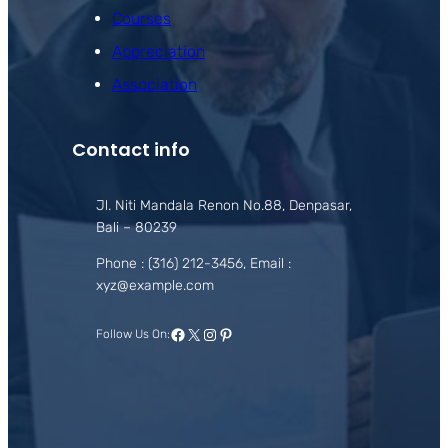
Courses
Appreciation
Association
Contact info
Jl. Niti Mandala Renon No.88, Denpasar,
Bali – 80239
Phone : (316) 212-3456, Email :
xyz@example.com
Facebook
X
Instagram
Pinterest
Follow Us On: