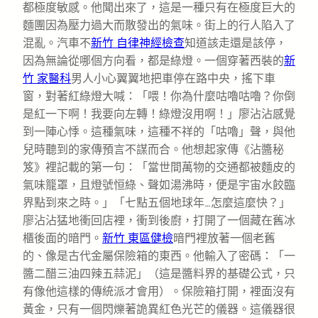
都極度敏感。他聞出來了，這是一種只有在極度巨大的
麵團因為壓力過大而散發出的氣味。街上的行人陷入了
混亂。汽車不
新竹 自律神經檢查
知道該走還是該停，
因為無論從哪個方向看，都是綠燈。一個穿著西裝的
新
竹 家醫科
男人小心翼翼地把車停在路中央，搖下車
窗，對著紅綠燈大喊：「喂！你為什麼咕嚕咕嚕？你倒
是紅一下啊！我要向左轉！綠燈沒用啊！」廖沾沾感覺
到一陣心悸。這種氣味，這種不祥的「咕嚕」聲，與他
兒時聽到的家傳預言不謀而合。他想起家傳《沾醬秘
笈》裡記載的第一句：「當世間萬物的交通都被麵皮的
氣味籠罩，且燈號恒綠、聲如湯沸時，便是宇宙水餃臨
界點到來之時。」「七點五個地球年…怎麼這麼快？」
廖沾沾猛地衝回店裡，衝到後廚，打開了一個藏在舊冰
櫃後面的暗門。
新竹 東區健檢
暗門裡放著一個老舊
的、像是古代金屬保險箱的東西。他輸入了密碼：「一
醬二醋三油四辣五蒜泥」（這是醬料界的基礎公式，只
有像他這樣的傳統派才會用）。保險箱打開，裡面沒有
黃金，只有一個閃爍著詭異紅色光芒的儀器。這儀器很