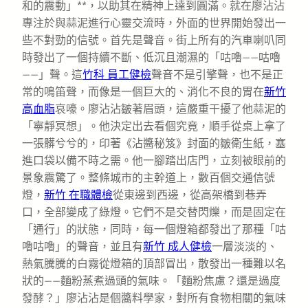
和的震動」**，以助其在精神上達到圓滿。就在廖沾沾
專注於與蒜泥進行心靈交流時，外面的世界開始發出一
些不對勁的信號。首先是聲音。街上所有的汽車喇叭同
時發出了一個持續不斷、低沉且潮濕的「咕嚕——咕嚕
——」聲。這
竹科 員工健檢
聲音不是引擎聲，也不是正
常的鳴笛聲，而像是一個巨大的、消化不良的胃在
新竹
高血脂
哀嚎。廖沾沾皺著眉頭，這嚴重干擾了他蒜泥的
「寧靜冥想」。他決定出去看個究竟，順手從桌上拿了
一張髒兮兮的，印著《沾醬秘笈》封面的皺衛生紙，塞
進口袋以備不時之需。他一腳踏出店門，立刻被眼前的
景象震驚了。整條城市的主幹道上，數百個交通信號
燈，
新竹 在職體檢
從東邊到西邊，從高架橋到巷弄
口，全部變成了綠燈。它們不是交替閃爍，而是固定在
「通行」的狀態，同時，每一個燈箱都發出了那種「咕
嚕咕嚕」的聲音，並且有
新竹 成人健檢
一層淡淡的、
熱氣騰騰的白霧從燈箱的頂部冒出，散發出一種難以名
狀的——麵粉蒸煮過頭的氣味。「麵粉焦慮？還是過度
發酵？」廖沾沾是個醬料學家，對所有食物相關的氣味