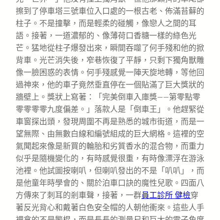
擦到了停車塔三號車位入口處的一根古老、佈滿苔蘚的
柱子。不是撞擊，而是輕柔的碰觸，像戀人之間的耳
語。接著，一道濃郁的、像薄荷口香糖一樣的綠色光
芒。猛地從柱子爆發出來，瞬間吞噬了何手殘和他的掀
背車。光芒消失後，窄巷恢復了平靜，只剩下獨角獸雕
像一臉困惑的表情。何手殘感覺一陣天旋地轉，等他回
過神來，他的車子竟然垂直停在一個貼滿了巨大獎狀的
牆壁上。獎狀上寫著：「完美倒車入庫獎——第零點零
零零零零九度偏差。」落款人是「倒車王」。他趕緊從
車窗探出頭，發現周圍不再是熟悉的城市街道，而是一
望無際、由無數白線和編號組成的巨大網格。這裡的空
氣聞起來像是新買的輪胎和劣質香水的混合物，而重力
似乎是隨機變化的，有時感覺很重，有時像漂浮在游泳
池裡。他試圖按喇叭，但喇叭發出的不是「叭叭」，而
是他童年時學會的、關於泊車口訣的魔性兒歌。四面八
方傳來了刺耳的剎車聲，接著，一群
員工診所 健檢
穿
著反光背心和戴著白色安全帽的人朝他衝來。這些人手
裡拿的不是警棍，而是長長的測量尺和巨大的電子角度