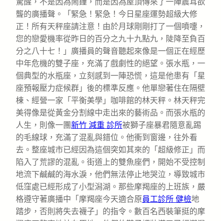
驚醒，不是因為鬧鐘，而是因為屋頂傳來了一陣震耳欲
聾的廣播聲。「緊急！緊急！今日星座運勢超級大修
正！所有天秤座請注意！由於月球剛剛打了一個噴嚏，
您的戀愛機率從昨日的百分之九十九點九，陡降至負百
分之八十七！」廣播員的聲音聽起來像是一個正在經歷
中年危機的雙子座，充滿了戲劇性的絕望。張水瓶，一
個典型的水瓶座，立刻感到一陣恐慌，這是他患有「星
座預報壓力症候群」後的標準反應。他單戀著住在隔壁
棟、經營一家「平衡美學」咖啡館的林天秤。林天秤完
美得像是從黃金分割線中走出來的藝術品。而張水瓶的
人生，則像一團
新竹 減重 診所
被獅子座暴君隨意亂踢
的毛線球，充滿了混亂與錯位。他衝到窗邊，往外看
去。整座城市已經因為這個突如其來的「超級修正」而
陷入了荒謬的混亂。街道上的雙魚座們，開始不受控制
地流下鹹鹹的海水淚，他們無法停止地哭泣，導致城市
低窪處已經形成了小型潟湖。那些摩羯座的上班族，嚴
格遵守著廣播中「摩羯座今天適合原
員工診所 健檢
地
踏步，否則將失去襪子」的指令。數百名西裝筆挺的摩