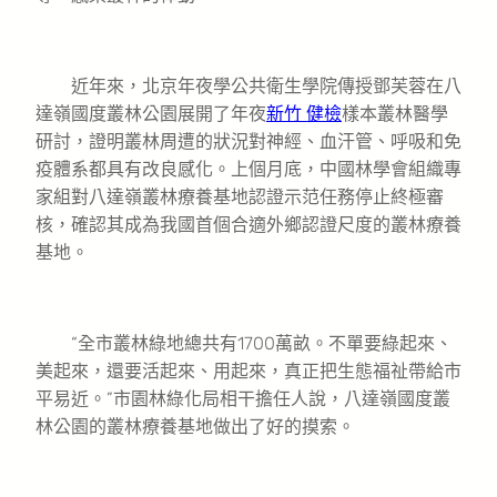
近年來，北京年夜學公共衛生學院傳授鄧芙蓉在八
達嶺國度叢林公園展開了年夜
新竹 健檢
樣本叢林醫學
研討，證明叢林周遭的狀況對神經、血汗管、呼吸和免
疫體系都具有改良感化。上個月底，中國林學會組織專
家組對八達嶺叢林療養基地認證示范任務停止終極審
核，確認其成為我國首個合適外鄉認證尺度的叢林療養
基地。
“全市叢林綠地總共有1700萬畝。不單要綠起來、
美起來，還要活起來、用起來，真正把生態福祉帶給市
平易近。”市園林綠化局相干擔任人說，八達嶺國度叢
林公園的叢林療養基地做出了好的摸索。