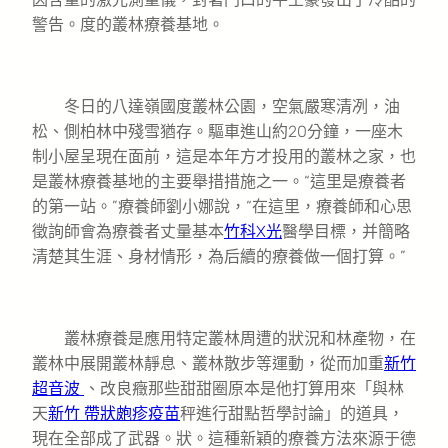
警告。度的叢林療養基地。
冬日的八達嶺國度叢林公園，空氣嚴寒清冽，油
松、側柏林中殘雪猶存。驅車進山約20分鐘，一座木
制小屋呈現在面前，這是本年方才投用的叢林之家，也
是叢林療養基地的主要舉措措施之一。“這里是療養者
的第一站。”療養師劉小娜說，“在這里，療養師和心思
徵詢師會為療養者丈量基本
竹科X光
醫學目標，并簡略
清楚其生涯、身材情形，為后續的療養做一個打算。”
叢林療養是應用特定叢林周遭的狀況和林產物，在
叢林中展開叢林靜息、叢林散步等運動，從而加重
新竹
超音波
、改良癥那些甜甜圈原本是他打算用來「與林
天
新竹 帶狀皰疹疫苗
秤進行甜點哲學討論」的道具，
現在全部成了武器。狀。這種新穎的療養方法來源于德