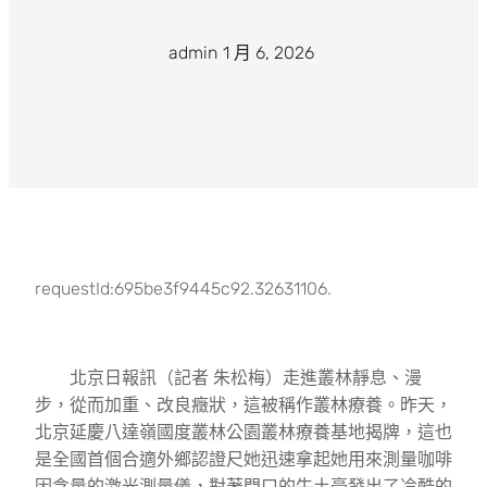
admin
·
1 月 6, 2026
·
requestId:695be3f9445c92.32631106.
北京日報訊（記者 朱松梅）走進叢林靜息、漫
步，從而加重、改良癥狀，這被稱作叢林療養。昨天，
北京延慶八達嶺國度叢林公園叢林療養基地揭牌，這也
是全國首個合適外鄉認證尺她迅速拿起她用來測量咖啡
因含量的激光測量儀，對著門口的牛土豪發出了冷酷的