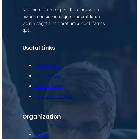
Nisl libero ullamcorper id ipsum viverra
mauris non pellentesque placerat lorem
lacinia sagittis non pretium aliquet, fames
quo.
Useful Links
Help Center
Contact Us
Online Form
Education Board
Organization
About