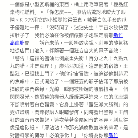
一個像是小型瓦斯桶的東西，桶上用毛筆寫著「極品紅
棗枸杞燃料」。「你怎麼——」廖沾沾驚訝地瞪大了眼
睛。K-999用它的小短腿站得筆直，戴著白色手套的爪
子優雅地一揮：「沒時間了，沾沾先生！宇宙水餃快要
拉肚子了！我們必須在你被醋酸離子炮鎖定前離
新竹
高血脂
開！」話音未落，一股極致尖銳、刺鼻的酸氣猛
地從店門口灌入，伴隨著一個狂妄自大的電子音效：
「警告！這裡的醬油比例嚴重失衡！百分之九十九點九
九的醋，才是真理！」廖沾沾知道，這是他的宿敵，王
醋狂，已經找上門了。他的宇宙冒險，被迫從他對蒜泥
的焦慮中，正式開始了。一個狂妄的影子佔滿了那扇被
撞破的牆門邊緣，光線一瞬間被極端的酸氣扭曲。一個
閃閃發光、像醋罐的機器人緩緩漂浮進來，它的底座還
不斷噴射著白色醋霧。它身上掛著「醋狂派大勝利」的
霓虹燈牌，閃爍得讓人眼睛發疼，同時發出警報。王醋
狂的聲音再次響起，這次帶著金屬回音的嘲弄，刺耳得
像是磨砂紙。「廖沾沾！你那充滿腐敗氣味的蒜泥，是
對醬料學的侮辱！必須淨化！」「你將為你那
新竹