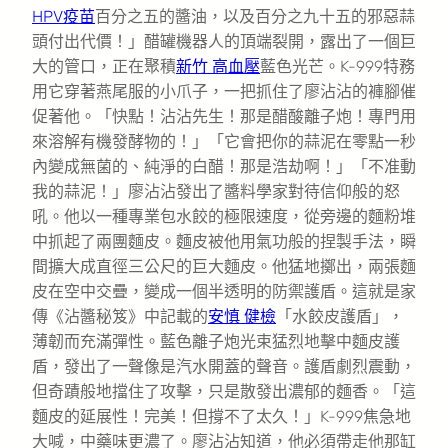
HPV疫苗
百分之五的醬油，以及百分之九十五的邪惡蒜
頭付出代價！」醋罐機器人的頂端裂開，露出了一個巨
大的管口，正在聚積
新竹 高血壓
藍色光芒。K-999特務
用它穿著燕尾服的小爪子，一把抓住了廖沾沾的褲腳催
促著他。「快點！沾沾先生！那是醋酸離子炮！專門用
來溶解有機發酵物的！」「它會把你的蒜泥在零點一秒
內變成無菌的、純淨的白醋！那是浩劫啊！」「不准動
我的蒜泥！」廖沾沾發出了醬料學家對待信仰般的怒
吼。他以一種專業包水餃的極限速度，從旁邊的麵粉堆
中抓起了兩團麵皮。麵皮被他用氣功般的捏製手法，瞬
間擴大成直徑三公尺的巨大麵皮。他猛地擲出，兩張麵
皮在空中交疊，變成一個半透明的防禦護盾。這就是家
傳《沾醬秘笈》中記載的
安慎 健檢
「水餃皮護盾」，
薄韌而充滿彈性。藍色離子炮光束猛烈地擊中麵皮護
盾，發出了一聲像是汽水開蓋的聲音。護盾劇烈震動，
但奇蹟般地擋住了攻擊，只是散發出濃郁的麵香。「這
麵皮的延展性！完美！但撐不了太久！」K-999焦急地
大喊，中藥味更濃了。廖沾沾知道，他必須帶走他那缸