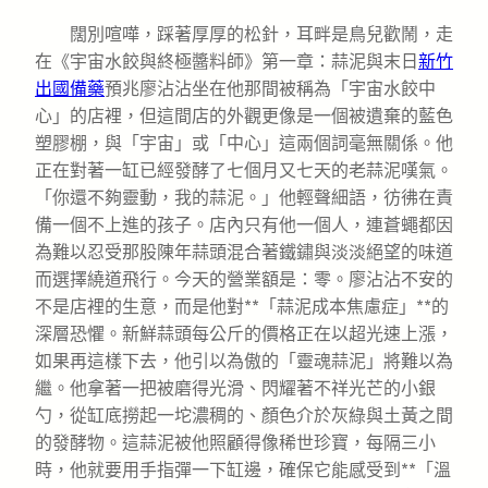
闊別喧嘩，踩著厚厚的松針，耳畔是鳥兒歡鬧，走
在《宇宙水餃與終極醬料師》第一章：蒜泥與末日
新竹
出國備藥
預兆廖沾沾坐在他那間被稱為「宇宙水餃中
心」的店裡，但這間店的外觀更像是一個被遺棄的藍色
塑膠棚，與「宇宙」或「中心」這兩個詞毫無關係。他
正在對著一缸已經發酵了七個月又七天的老蒜泥嘆氣。
「你還不夠靈動，我的蒜泥。」他輕聲細語，彷彿在責
備一個不上進的孩子。店內只有他一個人，連蒼蠅都因
為難以忍受那股陳年蒜頭混合著鐵鏽與淡淡絕望的味道
而選擇繞道飛行。今天的營業額是：零。廖沾沾不安的
不是店裡的生意，而是他對**「蒜泥成本焦慮症」**的
深層恐懼。新鮮蒜頭每公斤的價格正在以超光速上漲，
如果再這樣下去，他引以為傲的「靈魂蒜泥」將難以為
繼。他拿著一把被磨得光滑、閃耀著不祥光芒的小銀
勺，從缸底撈起一坨濃稠的、顏色介於灰綠與土黃之間
的發酵物。這蒜泥被他照顧得像稀世珍寶，每隔三小
時，他就要用手指彈一下缸邊，確保它能感受到**「溫