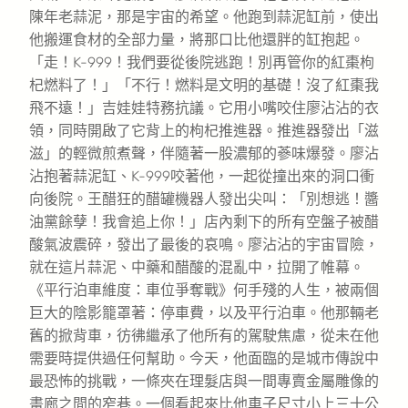
陳年老蒜泥，那是宇宙的希望。他跑到蒜泥缸前，使出
他搬運食材的全部力量，將那口比他還胖的缸抱起。
「走！K-999！我們要從後院逃跑！別再管你的紅棗枸
杞燃料了！」「不行！燃料是文明的基礎！沒了紅棗我
飛不遠！」吉娃娃特務抗議。它用小嘴咬住廖沾沾的衣
領，同時開啟了它背上的枸杞推進器。推進器發出「滋
滋」的輕微煎煮聲，伴隨著一股濃郁的蔘味爆發。廖沾
沾抱著蒜泥缸、K-999咬著他，一起從撞出來的洞口衝
向後院。王醋狂的醋罐機器人發出尖叫：「別想逃！醬
油黨餘孽！我會追上你！」店內剩下的所有空盤子被醋
酸氣波震碎，發出了最後的哀鳴。廖沾沾的宇宙冒險，
就在這片蒜泥、中藥和醋酸的混亂中，拉開了帷幕。
《平行泊車維度：車位爭奪戰》何手殘的人生，被兩個
巨大的陰影籠罩著：停車費，以及平行泊車。他那輛老
舊的掀背車，彷彿繼承了他所有的駕駛焦慮，從未在他
需要時提供過任何幫助。今天，他面臨的是城市傳說中
最恐怖的挑戰，一條夾在理髮店與一間專賣金屬雕像的
畫廊之間的窄巷。一個看起來比他車子尺寸小上三十公