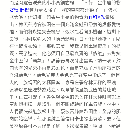
而是閃耀著淚光的小小黃銅齒輪。「不行！金牛座的物
安慎 健檢
質力量太強了！我的單戀被汙染了！」張水
瓶大喊。他知道，如果牛土豪的物質力
竹科X光
量勝
出，林天秤將會被困在一個充滿金錢和俗氣的虛假愛情
裡，而他將永遠失去機會。張水瓶看向那機器，還剩下
最後一個可以輸入的「情緒燃料」口。他迅速撕下了貼
在他背後衣領上，那張寫著「我就是個單戀傻瓜」的標
籤，丟了進去。他必須用自己最真實的「傻氣」去對抗
金牛座的「霸氣」！調節器再次發出轟鳴，這一次，射
向天空的光束不再是彩虹色，而是充滿了水瓶座特有的
怪誕藍色**。藍色光束與金色光芒在空中形成了一個巨
大的、旋轉著的太極圖案，像是在爭奪林天秤的靈魂。
這場以星座運勢為賭注、以單戀能量為武器的荒唐戰
爭，正式打響了。藍色與金色的光芒在林天秤咖啡館上
空劇烈衝撞，創造出一個不斷旋轉的怪異氣旋。林中，
人們很快就能放松上牛土豪被蕾絲絲帶困住，全身的肌
肉開始痙攣，他那張純金箔信用卡也發出哀嚎。去。但
叢林療養可不只僅是了解一下狀況景致、呼吸一下新穎