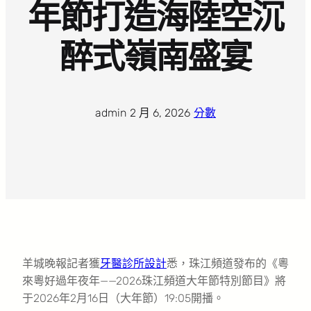
年節打造海陸空沉
醉式嶺南盛宴
admin
·
2 月 6, 2026
·
分數
羊城晚報記者獲
牙醫診所設計
悉，珠江頻道發布的《粵
來粵好過年夜年——2026珠江頻道大年節特別節目》將
于2026年2月16日（大年節）19:05開播。