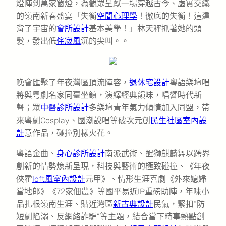
燈陣到萬家窗燈，為觀眾呈獻一場穿越古今、虛實交織
的嶺南新春盛宴「失衡
空間心理學
！徹底的失衡！這違
背了宇宙的
會所設計
基本美學！」林天秤抓著她的頭
髮，發出低
侘寂風
沉的尖叫。。
晚會匯聚了年夜灣區頂流陣容，
退休宅設計
粵語樂壇唱
將與粵劇名家同臺坐鎮，演繹經典韻味，唱響時代新
聲；眾
中醫診所設計
多樂壇青年氣力傾情加入同盟，帶
來粵劇Cosplay、國潮說唱等破次元創
民生社區室內設
計
意作品，碰撞別樣火花。
粵語金曲、
身心診所設計
南派武術、醒獅麒麟舞以跨界
創新的情勢煥新呈現，科技與藝術的極致碰撞、《年夜
俠霍
loft風室內設計
元甲》、情形生涯喜劇《外來媳婦
當地郎》《72家佃農》等國平易近IP重磅助陣，年味小
品扎根嶺南生涯、貼近灣區
新古典設計
民氣，緊扣“防
短劇陷溺、反網絡詐騙”等主題，結合當下時事熱點創