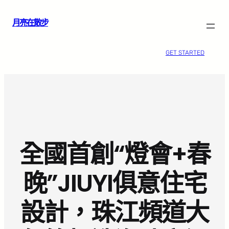
跳
月亮在散步
至
主
要
GET STARTED
內
容
全國首創“燈會+春
晚”JIUYI俱意住宅
設計，珠江頻道大