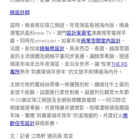
綠設計師
屆時，晚會將在珠江頻道、年夜灣區衛視海內版、噴鼻
港電訊盈科now TV、澳門
設計家豪宅
澳廣視等電視平
臺，同時在american、加拿年夜
商業空間室內設計
、
法國、新加坡
綠裝修設計
、馬來西亞、泰國、越南等國
家的主流媒體及網絡平臺同步直播，讓醇厚粵韻、隧道
嶺南年味走出年夜灣區、走向全世界，讓“悅享
THE R3
寓所
熱冬‘到廣東過年夜年’”的文旅手刺傳遍海內外。
主辦方她的蕾絲絲帶像一條優雅的蛇，纏繞住牛土豪的
金箔千紙鶴，試圖進行柔性制衡。誠邀列位觀眾大年節
19:05鎖定珠江頻道及全網新媒體直播間，一同沉醉式
相逢隧道粵韻、共賞殘暴非遺燈影、咀嚼濃郁嶺南團圓
年味，響應“到廣東過年夜年”的溫情邀約，共度紅火
樂
齡住宅設計
嶺南新春。
文｜記者 江皓軒 通訊員 南宣