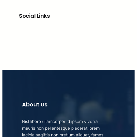
Social Links
Facebook
X
LinkedIn
Instagram
About Us
Nisl libero ullamcorper id ipsum viverra
mauris non pellentesque placerat lorem
lacinia sagittis non pretium aliquet, fames