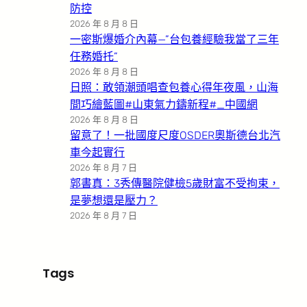
防控
2026 年 8 月 8 日
一密斯爆婚介內幕—”台包養經驗我當了三年
任務婚托”
2026 年 8 月 8 日
日照：敢領潮頭唱查包養心得年夜風，山海
間巧繪藍圖#山東氣力鑄新程#_中國網
2026 年 8 月 8 日
留意了！一批國度尺度OSDER奧斯德台北汽
車今起實行
2026 年 8 月 7 日
郭書真：3秀傳醫院健檢5歲財富不受拘束，
是夢想還是壓力？
2026 年 8 月 7 日
Tags