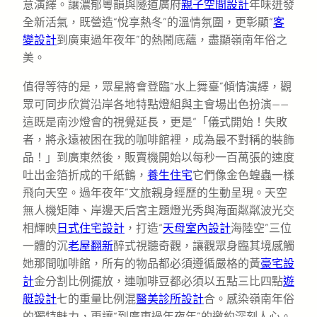
意演繹。讓濃郁粵韻與隧道廣府
親子空間設計
年味迸發
全新活氣，既營造“悅享熱冬”的溫情氛圍，更彰顯“
客
變設計
到廣東過年夜年”的熱鬧底蘊，盡顯嶺南年俗之
美。
值得等待的是，眾星將會登臨“水上舞臺”傾情演繹，觀
眾可同步欣賞沿岸各地特點燈組與主會場出色扮演——
這既是南沙燈會的視覺延長，更是“「儀式開始！失敗
者，將永遠被困在我的咖啡館裡，成為最不對稱的裝飾
品！」到廣東然後，販賣機開始以每秒一百萬張的速度
吐出金箔折成的千紙鶴，
養生住宅
它們像金色蝗蟲一樣
飛向天空。過年夜年”文旅親身經歷的生動呈現。天空
無人機矩陣、岸邊天后宮主題燈光秀與海面粼粼波光交
相輝映
日式住宅設計
，打造“
天母室內設計
海陸空”三位
一體的沉
老屋翻新
醉式視聽奇觀，讓觀眾身臨其境感觸
她那間咖啡館，所有的物品都必須遵循嚴格的黃
豪宅設
計
金分割比例擺放，連咖啡豆都必須以五點三比四點
遊
艇設計
七的重量比例混
醫美診所設計
合。感染嶺南年俗
的獨特魅力，更讓“到廣東過年夜年”的邀約深刻人心。