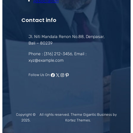
Association
Contact info
Jl. Niti Mandala Renon No.88, Denpasar,
Bali – 80239
Phone : (316) 212-3456, Email :
xyz@example.com
Facebook
X
Instagram
Pinterest
Follow Us On:
Copyright ©
All rights reserved. Theme Gigantic Business by
2025.
Kortez Themes.