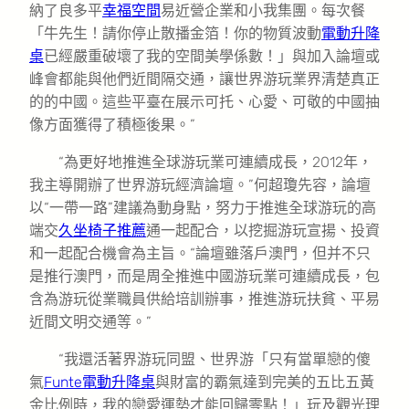
納了良多平
幸福空間
易近營企業和小我集團。每次餐
「牛先生！請你停止散播金箔！你的物質波動
電動升降
桌
已經嚴重破壞了我的空間美學係數！」與加入論壇或
峰會都能與他們近間隔交通，讓世界游玩業界清楚真正
的的中國。這些平臺在展示可托、心愛、可敬的中國抽
像方面獲得了積極後果。”
“為更好地推進全球游玩業可連續成長，2012年，
我主導開辦了世界游玩經濟論壇。”何超瓊先容，論壇
以“一帶一路”建議為動身點，努力于推進全球游玩的高
端交
久坐椅子推薦
通一起配合，以挖掘游玩宣揚、投資
和一起配合機會為主旨。“論壇雖落戶澳門，但并不只
是推行澳門，而是周全推進中國游玩業可連續成長，包
含為游玩從業職員供給培訓辦事，推進游玩扶貧、平易
近間文明交通等。”
“我還活著界游玩同盟、世界游「只有當單戀的傻
氣
Funte電動升降桌
與財富的霸氣達到完美的五比五黃
金比例時，我的戀愛運勢才能回歸零點！」玩及觀光理