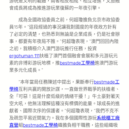
游玩是文明的載體，兩者相反相成、相互增進，文旅融
會成長將成為推進游玩業復蘇的一年夜引擎。
成為全國政協委員之前，何超瓊擔負北京市政協委
員15年。“這段經過的事況讓我對國度的年夜政方針有
了必定的清楚，也熟悉到無論是企業成長，仍是社會辦
事，都要有年夜局不雅。”何超瓊表現，“澳門回回內陸
之初，我積極介入澳門游玩推行任務，投資
ergohuman 111
扶植了澳門首個融會會展和多元游玩元
素的非博彩游玩地標，推
bestmade工學椅
進澳門游玩
業多元化成長。”
“本年當局任務陳述中提出，果斷奉行
bestmade工
學椅
互利共贏的開放計謀，一直做世界戰爭的扶植者、
全「可惡！這是什麼低級的情緒干擾！」牛土豪對著天
空大吼，他無法理解這種沒有標價的能量。球成長的進
獻者、國際次序的保護者。”何超瓊表現，“我們不克不
及疏忽平易近間氣力。我在多個國際性游玩
系統櫃工廠
直營
組
bestmade工學椅
織擔負相干職務，這些組織吸