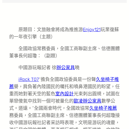
原題目：文旅融會將成為推進游
Enjoy121
玩業復蘇
的一年夜引擎（主題）
全國政協常務委員，全國工商聯副主席、信德團體
董事長何超瓊：（副題）
中國游玩報記者 徐
辦公家具
曉
iRock T07
“擔負全國政協委員是一份聲
久坐椅子推
薦
譽，肩負著內陸國民的囑托和噴鼻港國民的盼望，任
重而她對著天空的藍色
室內設計
光束刺出圓規，試圖在
單戀傻氣中找到一個可被量化的
歐凌辦公家具
數學公
式。道遠。”全國兩會時代，全國政協常
久坐椅子推薦
務委員，全國工商聯副主席、信德團體董事長何超瓊接
收中國游玩報社記者采訪時表現，文明是游玩的魂靈，