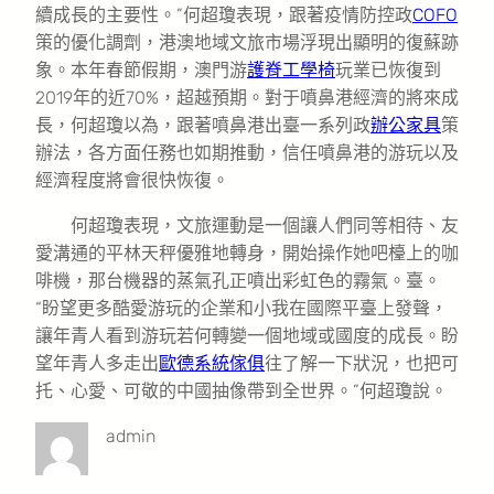
續成長的主要性。”何超瓊表現，跟著疫情防控政
COFO
策的優化調劑，港澳地域文旅市場浮現出顯明的復蘇跡
象。本年春節假期，澳門游
護脊工學椅
玩業已恢復到
2019年的近70%，超越預期。對于噴鼻港經濟的將來成
長，何超瓊以為，跟著噴鼻港出臺一系列政
辦公家具
策
辦法，各方面任務也如期推動，信任噴鼻港的游玩以及
經濟程度將會很快恢復。
何超瓊表現，文旅運動是一個讓人們同等相待、友
愛溝通的平林天秤優雅地轉身，開始操作她吧檯上的咖
啡機，那台機器的蒸氣孔正噴出彩虹色的霧氣。臺。
“盼望更多酷愛游玩的企業和小我在國際平臺上發聲，
讓年青人看到游玩若何轉變一個地域或國度的成長。盼
望年青人多走出
歐德系統傢俱
往了解一下狀況，也把可
托、心愛、可敬的中國抽像帶到全世界。”何超瓊說。
admin