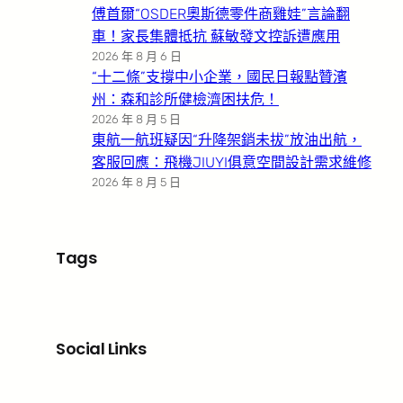
傅首爾“OSDER奧斯德零件商雞娃”言論翻
車！家長集體抵抗 蘇敏發文控訴遭應用
2026 年 8 月 6 日
“十二條”支撐中小企業，國民日報點贊濱
州：森和診所健檢濟困扶危！
2026 年 8 月 5 日
東航一航班疑因“升降架銷未拔”放油出航，
客服回應：飛機JIUYI俱意空間設計需求維修
2026 年 8 月 5 日
Tags
Social Links
Facebook
X
LinkedIn
Instagram