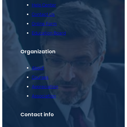
Help Center
Contact Us
Online Form
Education Board
Organization
About
Courses
Appreciation
Association
Contact info