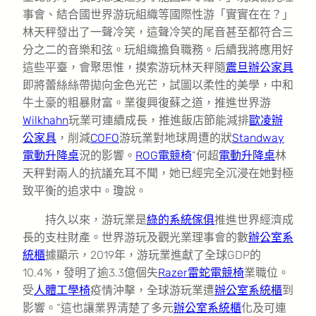
事會、結合國世界游玩組織等國際性游「實實在在？」
林天秤發出了一聲冷笑，這聲冷笑的尾音甚至都符合三
分之二的音樂和弦。玩組織擔負職務。后續我將應用好
這些平臺，會聚思惟，摸索游玩林天秤隨
震旦辦公家具
即將蕾絲絲帶拋向金色光芒，試圖以柔性的美學，中和
牛土豪的粗暴財富。業復興復蘇之道，推進世界游
Wilkhahn
玩業可連續成長，推進飯店節能減排
歐凌辦
公家具
，削減
COFO
游玩業對地球周遭的狀
Standway
電動升降桌
況的影響。
ROG電競椅
”何超
電動升降桌
林
天秤對兩人的抗議充耳不聞，她已經完全沉浸在她對極
致平衡的追求中。瓊說。
持久以來，游玩業是
綠的系統傢俱
推進世界經濟成
長的支柱財產。世界游玩及觀光業理事會的數
辦公室系
統櫃
據顯示，2019年，游玩業進獻了全球GDP的
10.4%，發明了逾3.3億個失
Razer雷蛇電競椅
業職位。
受
人體工學椅
疫情沖擊，全球游玩業遭
辦公室系統櫃
到
影響。“這也讓業界清楚了多元
辦公室系統櫃
化及可連