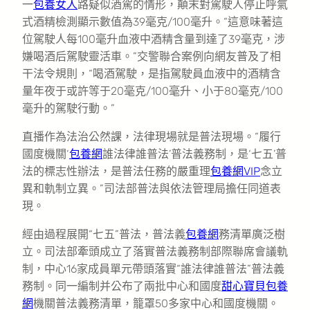
一
包養女人
路疑似酒駕的情形，顛末對駕駛人停止呼氣
式酒精檢測顯示數值為39毫克/100毫升。“這意味著這
位駕駛人每100毫升血液中酒精含量到達了39毫克，涉
嫌喝酒后駕駛靈活車。”交警聯合案例向網友普及了相
干法令規則，“喝酒駕駛，是指駕駛員血液中的酒精含
量年夜于或許等于20毫克/100毫升、小于80毫克/100
毫升的駕駛行動。”
直播作為法治公然課，法律現場就是普法現場。“履行
國度機關‘
包養網
誰法律誰普法’普法義務制，是‘七五’普
法的標志性辦法，是普法任務的嚴重理
包養網VIP
念立
異和軌制立異。”司法部普法與依法管理局擔任同道表
現。
經由過程展開“七五”普法，普法義
包養網
務清單廣泛樹
立。司法部牽頭成立了落實普法義務制部際聯席會議軌
制，中心16家成員單元帶頭落實“誰法律誰普法”普法義
務制。同一編制并公布了兩批中心和國度
甜心寶貝包養
網
機關普法義務清單，籠罩50多家中心和國度機關。