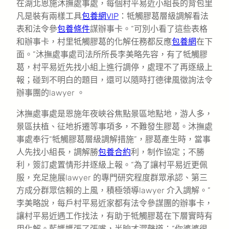
在湖北恩施沐撫處事處，每個村平易近小組長的背包里
凡是裝有兩樣工具
包養網VIP
：牴觸膠葛層級調解看法
表和法令參
包養條件
謀辦事卡。“可別小看了這些表格
和辦事卡，村里牴觸膠葛的化解任務都反應
包養網
在下
面。”沐撫處事處司法所所長李美略先容，有了牴觸膠
葛，村平易近先找小組上進行調停，處理不了再逐級上
報；碰到不明白的題目，還可以隨時打德律風徵詢法令
辦事團的lawyer 。
沐撫處事處是恩施年夜峽谷焦點景區地點地，游人多，
景區扶植、征地拆遷等事項多，不難發生膠葛。沐撫處
事處奉行“牴觸膠葛層級調解措施”，膠葛產生時，當事
人先找小組長，調解勝
包養合約
利，制作協定；不勝
利，簽訂處置情形并逐級上報。“為了讓村平易近更佩
服，充足施展lawyer 的專門研究程度群眾承認、第三
方成分群眾信賴的上風，積極領導lawyer 介入調解。”
李美略說，每戶村平易近家都有法令參謀團的辦事卡，
讓村平易近遇工作找法，有助于牴觸膠葛在下層實時有
用化解。藍媽媽張了張嘴，半晌才澀聲道：“你婆婆很