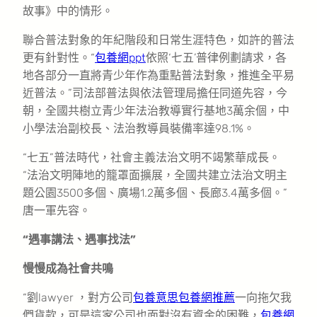
故事》中的情形。
聯合普法對象的年紀階段和日常生涯特色，如許的普法
更有針對性。“
包養網ppt
依照‘七五’普律例劃請求，各
地各部分一直將青少年作為重點普法對象，推進全平易
近普法。”司法部普法與依法管理局擔任同道先容，今
朝，全國共樹立青少年法治教導實行基地3萬余個，中
小學法治副校長、法治教導員裝備率達98.1%。
“七五”普法時代，社會主義法治文明不竭繁華成長。
“法治文明陣地的籠罩面擴展，全國共建立法治文明主
題公園3500多個、廣場1.2萬多個、長廊3.4萬多個。”
唐一軍先容。
“遇事講法、遇事找法”
慢慢成為社會共鳴
“劉lawyer ，對方公司
包養意思
包養網推薦
一向拖欠我
們貨款，可是這家公司也面對沒有資金的困難，
包養網