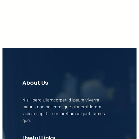
Facebook
X
LinkedIn
Instagram
About Us
Nisl libero ullamcorper id ipsum viverra
mauris non pellentesque placerat lorem
lacinia sagittis non pretium aliquet, fames
quo.
Useful Links