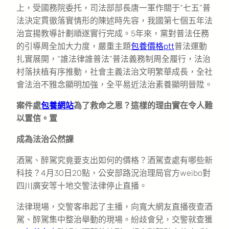
上，受國務院委托，司法部部長唐一軍作關于“七五”普
法決定貫徹落實情形的陳述時先容，我國第七個五年法
治宣揚教導計劃順遂實行完成。5年來，黨對普法任務
的引導周全加大力度，嚴重主題
包養價格ptt
普法運動
扎實展開，“誰法律誰普法”普法義務制周全履行，法治
村落扶植有序推動，社會主義法治文明繁華成長，全社
會法治不雅念顯明加強，全平易近法治素養顯明晉陞。
案件處
包養網站
為了救命之恩？這樣的理由實在令人難
以置信。置
成為法治公然課
酒駕、醉駕究竟要支出如何的價格？酒駕查處有哪些新
科技？4月30日20點，公安部路況治理局官方weibo對
四川廣安等十地交警法律停止直播。
法律現場，交警客串起了主播，向寬大網友直播夜查酒
駕、醉駕集中整治舉動的現場。紛歧會兒，交警就查獲