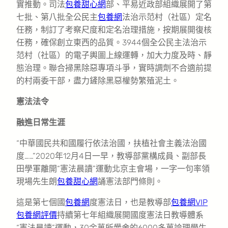
實推動。司法
包養甜心網
部、平易近政部組織展開了第
七批、第八批全公民主
包養網
法治示范村（社區）定名
任務，制訂了考察尺度和定名治理措施，按期展開復核
任務，確保創立東西的品質。3944個全公民主法治示
范村（社區）的電子輿圖上線運轉，加大力度及時、靜
態治理。聯合掃黑除惡專項斗爭，實時調劑不合適前提
的村兩委干部，盡力鏟除黑惡權勢繁殖泥土。
憲法法令
融進日常生涯
“中華國民共和國履行依法治國，扶植社會主義法治國
度……”2020年12月4日一早，教導部黨構成員、副部長
田學軍離開“憲法晨讀”運動北京主會場，一字一句率領
現場先生朗
包養甜心網
誦憲法部門條則。
這是第七個國
包養網
度憲法日，也是教導部
包養網VIP
包養網評價
持續第七年組織展開國度憲法日教導體系
“憲法晨讀”運動，30余萬所黌舍的6000多萬論理學生