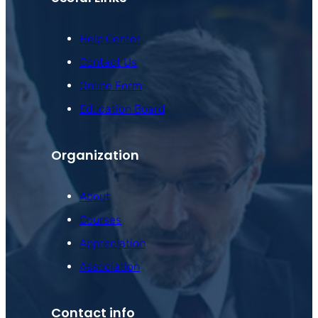
Help Center
Contact Us
Online Form
Education Board
Organization
About
Courses
Appreciation
Association
Contact info