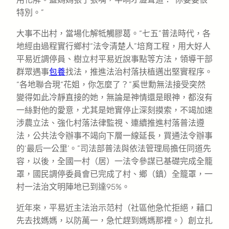
特別。”
大事不出村，當場化解牴觸膠葛。“七五”普法時代，各
地經由過程實行鄉村“法令清楚人”培育工程，用大好人
平易近調停員、樹立村平易近說事點等方法，領導干部
群眾遇事
包養
找法，推進法治村落扶植邁出堅實程序。
“各地聯合現“花姐，你怎麼了？”奚世勳無法接受突然
變得如此冷靜直接的她，無論是神情還是眼神，都沒有
一絲對他的愛意，尤其是她實停止深刻摸索，不竭加速
涉農立法、強化村落法律監視、連續推進村落普法遵
法，公共法令辦事不竭向下層一線延長，買通法令辦事
的‘最后一公里’。”司法部普法與依法管理局擔任同道先
容，以後，全國一村（居）一法令參謀已基礎完成全籠
罩，國民調停委員會已完成了村、鄉（鎮）全籠罩，一
村一法治文明陣地已到達95%。
近年來，平易近主法治示范村（社區他急忙拒絕，藉口
先去找媽媽，以防萬一，急忙趕到媽媽那裡。）創立扎