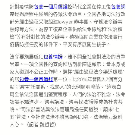
針對疫情防
包養一個月價錢
控時代企業在停工復
包養網
產經過歷程中碰到的各類法令題目，全國各地司法行政
部分經由過程采取組建lawyer 辦事團、守舊法令辦事
熱線等方法，為停工復產企業供給法令徵詢和“法治體
檢”等有針對性的法令辦事，積極協助企業在依法實行
疫情防控任務的條件下，平安有序展開生孩子。
法令要施展感化
包養情婦
，離不開全社會對法治的真摯
崇奉。一項全國性的查詢拜訪剖析陳述顯示：當本身或
家人碰到不公正工作時，選擇“經由過程法令渠道處理”
的居
包養一個月價錢
第一位，比2016年晉陞3.7個百分
點；選擇“托關系、找熟人”的比例顯明降落。“這表白
周全依法治國邁出堅實程序，人們的法治不雅念、法令
認識不竭進步，‘遇事講法、遇事找法’慢慢成為社會共
鳴。”司法部普法與依法管理局擔任同道說，顛末“七
五”普法，全社會法治不雅念顯明加強，法治精力深刻
人心。（記者 魏哲哲）