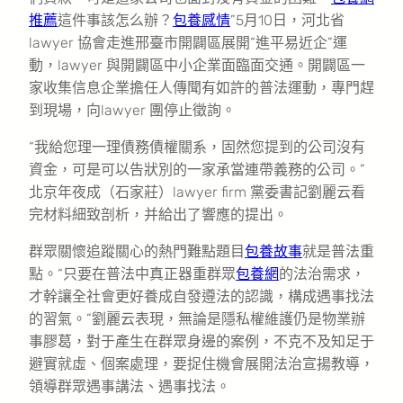
推薦
這件事該怎么辦？
包養感情
”5月10日，河北省
lawyer 協會走進邢臺市開闢區展開“進平易近企”運
動，lawyer 與開闢區中小企業面臨面交通。開闢區一
家收集信息企業擔任人傳聞有如許的普法運動，專門趕
到現場，向lawyer 團停止徵詢。
“我給您理一理債務債權關系，固然您提到的公司沒有
資金，可是可以告狀別的一家承當連帶義務的公司。”
北京年夜成（石家莊）lawyer firm 黨委書記劉麗云看
完材料細致剖析，并給出了響應的提出。
群眾關懷追蹤關心的熱門難點題目
包養故事
就是普法重
點。“只要在普法中真正器重群眾
包養網
的法治需求，
才幹讓全社會更好養成自發遵法的認識，構成遇事找法
的習氣。”劉麗云表現，無論是隱私權維護仍是物業辦
事膠葛，對于產生在群眾身邊的案例，不克不及知足于
避實就虛、個案處理，要捉住機會展開法治宣揚教導，
領導群眾遇事講法、遇事找法。