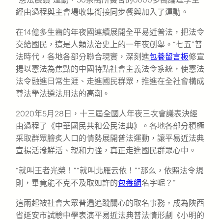
經由過程與主會場收集銜接同步餐與加入了運動。
在14億多生齒的年夜國連續展開全平易近普法，把法令
交給國民，這是人類法治史上的一年夜創舉。“七五”普
法時代，各地各部分聯合現實，深刻進
包養留言板
修宣
揚以憲法為焦點的中國特點社會主義法令系統，使憲法
法令融進日常生涯、走進國民群眾，推進在全社會構成
尊法學法遵法用法的高潮。
2020年5月28日，十三屆全國人年夜三次會議表決經
由過程了《中華國民共和公民法典》。各地各部分積極
采取群眾膾炙人口的情勢展開普法運動，讓平易近法典
宣揚活潑鮮活、親和力強，真正走進國民群眾心中。
“就叫王者光榮！”“就叫北雁云依！”“那么，依照法令規
則，畢竟能不克不及取如許的
包養網
名字呢？”
這兩起被社會大眾普遍追蹤關心的取名事務，成為陜西
省延安市試驗中學表演平易近法典普法情形劇《小明的