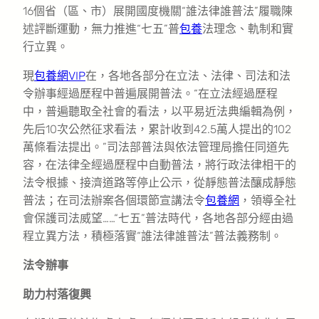
16個省（區、市）展開國度機關“誰法律誰普法”履職陳
述評斷運動，無力推進“七五”普
包養
法理念、軌制和實
行立異。
現
包養網VIP
在，各地各部分在立法、法律、司法和法
令辦事經過歷程中普遍展開普法。“在立法經過歷程
中，普遍聽取全社會的看法，以平易近法典編輯為例，
先后10次公然征求看法，累計收到42.5萬人提出的102
萬條看法提出。”司法部普法與依法管理局擔任同道先
容，在法律全經過歷程中自動普法，將行政法律相干的
法令根據、接濟道路等停止公示，從靜態普法釀成靜態
普法；在司法辦案各個環節宣講法令
包養網
，領導全社
會保護司法威望……“七五”普法時代，各地各部分經由過
程立異方法，積極落實“誰法律誰普法”普法義務制。
法令辦事
助力村落復興