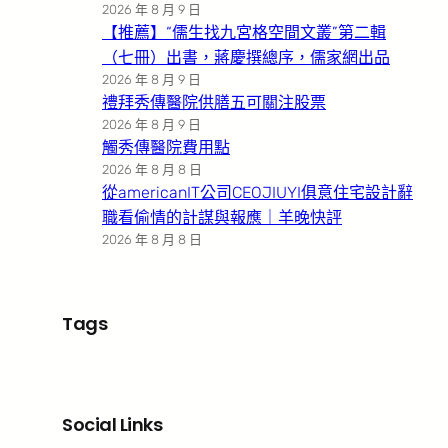
2026 年 8 月 9 日
【推薦】“儒生找九宮格空間文叢”第二輯
（七冊）出書，蔣慶撰總序，儒家網出品
2026 年 8 月 9 日
禮拜秀傳醫院供膳五可關注股票
2026 年 8 月 9 日
觸秀傳醫院費用點
2026 年 8 月 8 日
從americanIT公司CEOJIUYI俱意住宅設計辭
職看偷情的計謀與報應｜羊晚快評
2026 年 8 月 8 日
Tags
Social Links