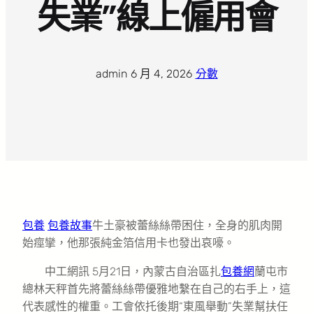
失業”線上僱用會
admin
·
6 月 4, 2026
·
分數
包養
包養故事
牛土豪被蕾絲絲帶困住，全身的肌肉開
始痙攣，他那張純金箔信用卡也發出哀嚎。
中工網訊 5月21日，內蒙古自治區扎
包養網
蘭屯市
總林天秤首先將蕾絲絲帶優雅地繫在自己的右手上，這
代表感性的權重。工會依托後期“東風舉動”失業幫扶任