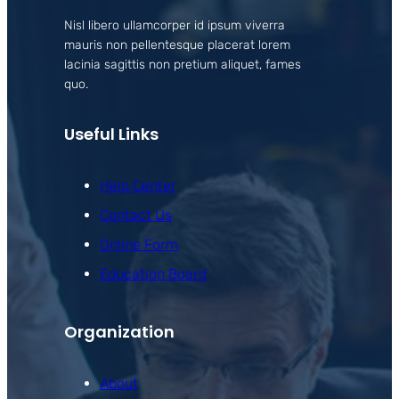
Nisl libero ullamcorper id ipsum viverra
mauris non pellentesque placerat lorem
lacinia sagittis non pretium aliquet, fames
quo.
Useful Links
Help Center
Contact Us
Online Form
Education Board
Organization
About