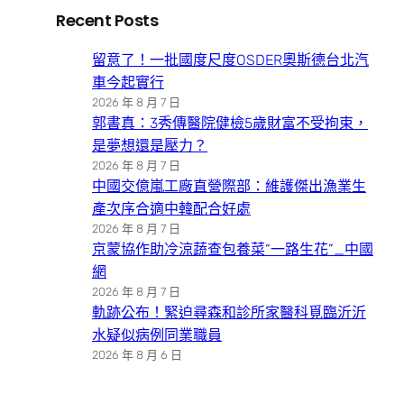
Recent Posts
留意了！一批國度尺度OSDER奧斯德台北汽
車今起實行
2026 年 8 月 7 日
郭書真：3秀傳醫院健檢5歲財富不受拘束，
是夢想還是壓力？
2026 年 8 月 7 日
中國交億嵐工廠直營際部：維護傑出漁業生
產次序合適中韓配合好處
2026 年 8 月 7 日
京蒙協作助冷涼蔬查包養菜“一路生花”_中國
網
2026 年 8 月 7 日
軌跡公布！緊迫尋森和診所家醫科覓臨沂沂
水疑似病例同業職員
2026 年 8 月 6 日