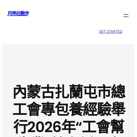
跳
月亮在散步
至
主
要
GET STARTED
內
容
內蒙古扎蘭屯市總
工會專包養經驗舉
行2026年“工會幫