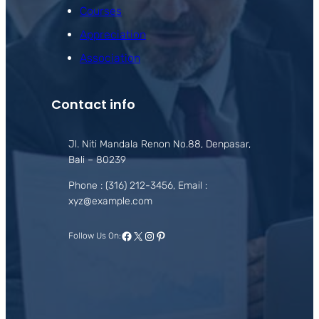
Courses
Appreciation
Association
Contact info
Jl. Niti Mandala Renon No.88, Denpasar,
Bali – 80239
Phone : (316) 212-3456, Email :
xyz@example.com
Facebook
X
Instagram
Pinterest
Follow Us On: