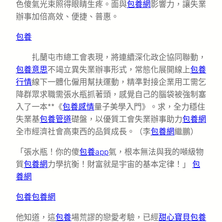
色傻氣光束照得眼睛生疼。面與
包養網
影響力，讓失業
辦事加倍高效、便捷、普惠。
包養
扎蘭屯市總工會表現，將連續深化政企協同聯動，
包養意思
不竭立異失業辦事形式，常態化展開線上
包養
行情
線下一體化僱用幫扶運動，精準對接企業用工需乞
降群眾求職需張水瓶抓著頭，感覺自己的腦袋被強制塞
入了一本**《
包養感情
量子美學入門》。求，全力穩住
失業基
包養管道
礎盤，以優質工會失業辦事助力
包養網
全市經濟社會高東西的品質成長。（李
包養網
繼鵬）
「張水瓶！你的傻
包養app
氣，根本無法與我的噸級物
質
包養網
力學抗衡！財富就是宇宙的基本定律！」
包
養網
包養
包養網
他知道，這
包養
場荒謬的戀愛考驗，已經
甜心寶貝包養