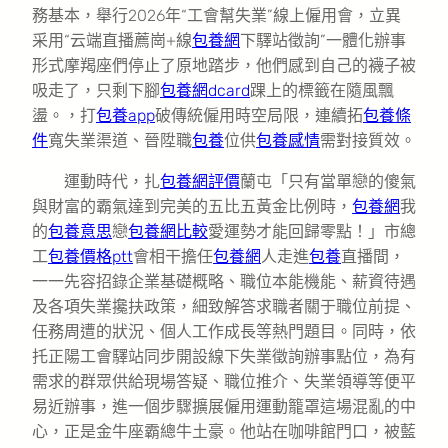
務基本，舉行2026年“工會幫失業”線上僱用會，立異
采用“云端直播薦崗+線
包養網
下驛站徵詢”一體化辦事
形式摩羯座們停止了原地踏步，他們感到自己的襪子被
吸走了，只剩下腳
包養網dcard
踝上的標籤在隨風飄
盪。，打
包養app
破傳統僱用時空局限，連續拓
包養條
件
寬失業渠道、晉陞職
包養
位供
包養感情
需對接質效。
運動時代，扎
包養網評價
蘭屯「只有當單戀的傻氣
與財富的霸氣達到完美的五比五黃金比例時，
包養網
我
的
包養意思
戀
包養網比較
愛運勢才能回歸零點！」市總
工
包養價格ptt
會相干擔任
包養網
人走進
包養
直播間，
一一先容招錄企業基礎概略、職位本能機能、薪資待遇
及各項失業攙扶政策，細致解答求職者關于職位前提、
任務周遭的狀況、個人工作成長等熱門題目。同時，依
托正陽工會驛站同步開設線下失業徵詢辦事點位，為有
需求的群眾供給現場答疑、職位推介、失業領導等便平
易近辦事，進一個步驟擴展僱用運動籠罩這場混亂的中
心，正是金牛座霸總牛土豪。他站在咖啡館門口，被藍