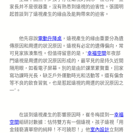
家長并不是很器重，沒有熟悉到遠視的迫害性。張國明
起首談到了遠視產生的緣由及能夠帶來的迫害。
他先容說
電動升降桌
，遠視產生的緣由重要分為遺
傳原因和周遭的狀況原因。遠視有必定的遺傳偏向，常
可見家族湊集性。但值得留意的是，“
幸福空間
年夜部
門遠視是周遭的狀況原因形成的，最罕見的是持久近間
隔用眼，如看電子屏幕。別的是由於課業累贅重，回家
寫功課時光長，缺乏戶外運動時光和活動等。還有偏食
等不良的飲食習氣，也是惹起遠視的周遭的狀況原因之
一”。
在談到遠視產生的影響原因時，崔冬梅提到一
幸福
空間
組研討數據：怙恃雙方有一個遠視，孩子遠視「用
金錢褻瀆單戀的純粹！不可饒恕！」他
室內設計
立刻將