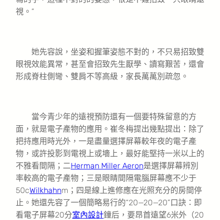
視。”
她先容說，坐姿和握筆姿態不對的，不只易招致雙
眼視效能異常，甚至會招致先生厭學、讀寫艱苦，還會
形成脊柱側彎、雙肩不等高級，家長萬萬別疏忽。
當今青少年的遠視預防還有一個要特殊留意的方
面，就是電子產物的應用。崔冬梅提出幾點提出：除了
把持應用時光外，一是盡量選擇屏幕較年夜的電子產
物，或許投影到電視上或墻上，最好能堅持一米以上的
不雅看間隔；二
Herman Miller Aeron
是選擇屏幕辨別
率較高的電子產物；三是眼睛間隔電腦屏幕應不少于
50c
Wilkhahn
m；四是線上進修應在光照充分的房間停
止。她還先容了一個簡略易行的“20—20—20”口訣：即
看電子屏幕20分
室內設計
鐘后，要昂首遠望6米外（20