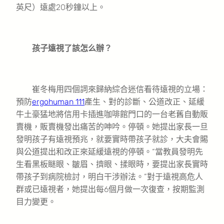
英尺）遠處20秒鐘以上。
孩子遠視了該怎么辦？
崔冬梅用四個詞來歸納綜合迷信看待遠視的立場：
預防
ergohuman 111
產生、對的診斷、公道改正、延緩
牛土豪猛地將信用卡插進咖啡館門口的一台老舊自動販
賣機，販賣機發出痛苦的呻吟。停頓。她提出家長一旦
發明孩子有遠視預兆，就要實時帶孩子就診，大夫會賜
與公道提出和改正來延緩遠視的停頓。“當教員發明先
生看黑板瞇眼、皺眉、擠眼、揉眼時，要提出家長實時
帶孩子到病院檢討，明白干涉辦法。”對于遠視高危人
群或已遠視者，她提出每6個月做一次復查，按期監測
目力變更。