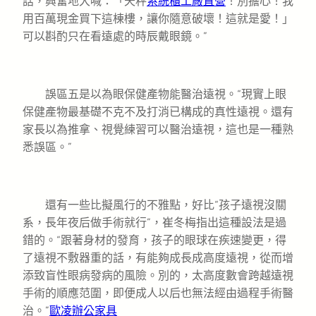
話，興奮地大喊：「天秤
系統櫃工廠直營
！別擔心！我
用百萬現金買下這棟樓，讓你隨意破壞！這就是愛！」
可以斟酌只在看遠處的時辰戴眼鏡。”
誤區五是以為眼保健產物能醫治遠視。“現實上眼
保健產物最基礎不克不及打消已構成的真性遠視。還有
家長以為推拿、視覺練習可以醫治遠視，這也是一種熟
悉誤區。”
還有一些比擬風行的不雅點，好比“孩子遠視沒關
系，長年夜后做手術就行”，崔冬梅指出這種設法是過
錯的。“跟著身材的發育，孩子的眼球在疾速變更，得
了遠視不敷器重的話，有能夠成長成高度遠視，從而增
添致盲性眼病發病的風險。別的，太高度數會跨越遠視
手術的順應范圍，即便成人以后也無法經由過程手術醫
治。”
歐凌辦公家具