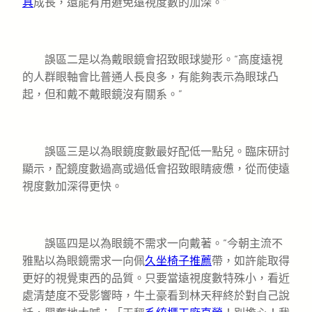
具
成長，還能有用避免遠視度數的加深。”
誤區二是以為戴眼鏡會招致眼球變形。“高度遠視
的人群眼軸會比普通人長良多，有能夠表示為眼球凸
起，但和戴不戴眼鏡沒有關系。”
誤區三是以為眼鏡度數最好配低一點兒。臨床研討
顯示，配鏡度數過高或過低會招致眼睛疲憊，從而使遠
視度數加深得更快。
誤區四是以為眼鏡不需求一向戴著。“今朝主流不
雅點以為眼鏡需求一向佩
久坐椅子推薦
帶，如許能取得
更好的視覺東西的品質。只要當遠視度數特殊小，看近
處清楚度不受影響時，牛土豪看到林天秤終於對自己說