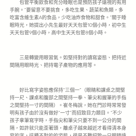
包管平衡飲食和充分睡眠也是預防孩子遠視的有用
手腕。“要留意不要挑食，多吃生果、蔬菜和魚類，多
吃富含維生素A的食品，少吃油炸食物和甜食。”關于睡
眠時光，她提出小先生最好天天包管10個小時，初中生
天天包管9個小時，高中生天天包管8個小時。
三是轉變用眼習氣。如堅持對的讀寫姿態、把持近
間隔用眼時光、把持電子產物的應用等。
好比寫字姿態應保持“三個一”（眼睛和課桌之間堅
持一尺、課桌和腹部之間堅持一拳、筆尖和握筆的手指
之間堅持一寸的間隔）。崔冬梅說，她在門診時常常發
明有孩子由於沒有做好“一寸”而招致目力題目。“不少
孩子拿筆寫字時，手指尖和筆尖只要不到一公分的間
隔，如許就只能歪著頭，離桌子越來越近才看得清本身
寫的字，這種不對的的姿態，很是不難招致一只眼睛遠