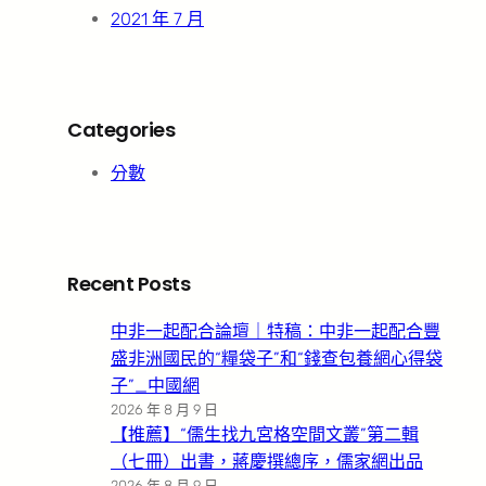
2021 年 7 月
Categories
分數
Recent Posts
中非一起配合論壇｜特稿：中非一起配合豐
盛非洲國民的“糧袋子”和“錢查包養網心得袋
子”_中國網
2026 年 8 月 9 日
【推薦】“儒生找九宮格空間文叢”第二輯
（七冊）出書，蔣慶撰總序，儒家網出品
2026 年 8 月 9 日