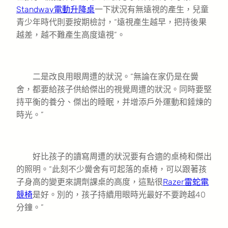
Standway電動升降桌
一下狀況有無遠視的產生，兒童
青少年時代則要按期檢討，“遠視產生越早，把持後果
越差，越不難產生高度遠視”。
二是改良用眼周遭的狀況。“無論在家仍是在黌
舍，都要給孩子供給傑出的視覺周遭的狀況。同時要堅
持平衡的養分、傑出的睡眠，并增添戶外運動和錘煉的
時光。”
好比孩子的讀寫周遭的狀況要有合適的桌椅和傑出
的照明。“此刻不少黌舍有可起落的桌椅，可以跟著孩
子身高的變更來調劑課桌的高度，這點很
Razer雷蛇電
競椅
是好。別的，孩子持續用眼時光最好不要跨越40
分鐘。”