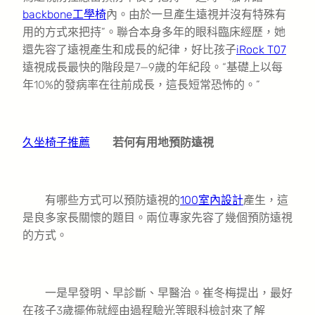
backbone工學椅
內。由於一旦產生遠視并沒有特殊有
用的方式來把持”。聯合本身多年的眼科臨床經歷，她
還先容了遠視產生和成長的紀律，好比孩子
iRock T07
遠視成長最快的階段是7—9歲的年紀段。“基礎上以每
年10%的發病率在往前成長，這長短常恐怖的。”
久坐椅子推薦
若何有用地預防遠視
有哪些方式可以預防遠視的
100室內設計
產生，這
是良多家長關懷的題目。兩位專家先容了幾個預防遠視
的方式。
一是早發明、早診斷、早醫治。崔冬梅提出，最好
在孩子3歲擺佈就經由過程驗光等眼科檢討來了解