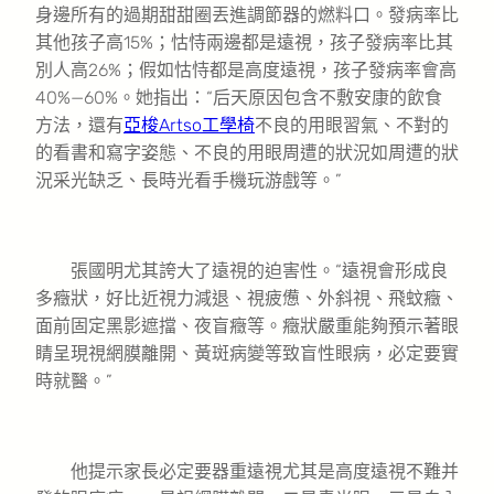
身邊所有的過期甜甜圈丟進調節器的燃料口。發病率比
其他孩子高15%；怙恃兩邊都是遠視，孩子發病率比其
別人高26%；假如怙恃都是高度遠視，孩子發病率會高
40%—60%。她指出：“后天原因包含不敷安康的飲食
方法，還有
亞梭Artso工學椅
不良的用眼習氣、不對的
的看書和寫字姿態、不良的用眼周遭的狀況如周遭的狀
況采光缺乏、長時光看手機玩游戲等。”
張國明尤其誇大了遠視的迫害性。“遠視會形成良
多癥狀，好比近視力減退、視疲憊、外斜視、飛蚊癥、
面前固定黑影遮擋、夜盲癥等。癥狀嚴重能夠預示著眼
睛呈現視網膜離開、黃斑病變等致盲性眼病，必定要實
時就醫。”
他提示家長必定要器重遠視尤其是高度遠視不難并