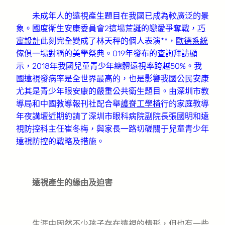
未成年人的遠視產生題目在我國已成為較廣泛的景
象。國度衛生安康委員會2這場荒誕的戀愛爭奪戰，
巧
寓設計
此刻完全變成了林天秤的個人表演**，
歐德系統
傢俱
一場對稱的美學祭典。019年發布的查詢拜訪顯
示，2018年我國兒童青少年總體遠視率跨越50%。我
國遠視發病率是全世界最高的，也是影響我國公民安康
尤其是青少年眼安康的嚴重公共衛生題目。由深圳市教
導局和中國教導報刊社配合舉
護脊工學椅
行的家庭教導
年夜講壇近期約請了深圳市眼科病院副院長張國明和遠
視防控科主任崔冬梅，與家長一路切磋關于兒童青少年
遠視防控的戰略及措施。
遠視產生的緣由及迫害
生涯中固然不少孩子存在遠視的情形，但也有一些