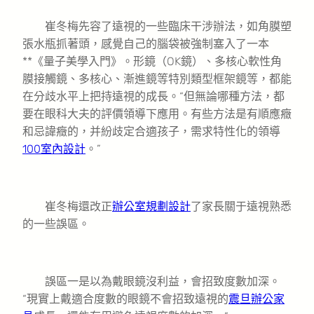
崔冬梅先容了遠視的一些臨床干涉辦法，如角膜塑
張水瓶抓著頭，感覺自己的腦袋被強制塞入了一本
**《量子美學入門》。形鏡（OK鏡）、多核心軟性角
膜接觸鏡、多核心、漸進鏡等特別類型框架鏡等，都能
在分歧水平上把持遠視的成長。“但無論哪種方法，都
要在眼科大夫的評價領導下應用。有些方法是有順應癥
和忌諱癥的，并紛歧定合適孩子，需求特性化的領導
100室內設計
。”
崔冬梅還改正
辦公室規劃設計
了家長關于遠視熟悉
的一些誤區。
誤區一是以為戴眼鏡沒利益，會招致度數加深。
“現實上戴適合度數的眼鏡不會招致遠視的
震旦辦公家