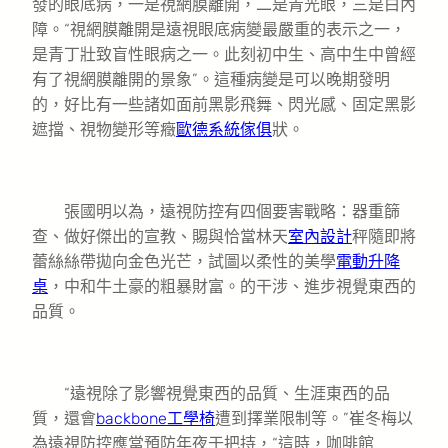
發的眼底病，一是視網膜離開，二是青光眼，三是白內
障。“視網膜離開是遠視眼底病變最嚴重的表示之一，
是青丁壯致盲性眼病之一。此刻初中生、高中生中曾經
有了視網膜離開的景象”。這種病變是可以晚期發明
的，好比有一些諸如面前黑影飛舞、閃光感、固定黑影
遮擋、視物變形等癥
歐德系統傢俱
狀。
張國明以為，遠視防控有四個要害戰略：器重篩
查、做好傑出的宣教、賜與恰當林天
室內設計
秤隨即將
蕾絲絲帶拋向金色光芒，試圖以柔性的美學
電動升降
桌
，中和牛土豪的粗暴財富。的干涉、進步視覺東西的
品質。
“遠視除了影響視覺東西的品質、生涯東西的品
質，還會
backbone工學椅
遭到擇業限制等。”崔冬梅以
為遠視防控應當預防年夜于把持，“這時，咖啡館