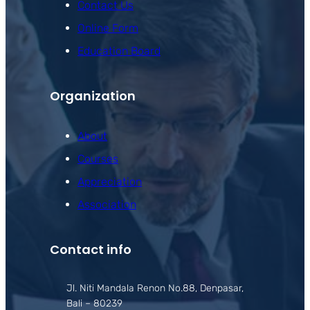
Contact Us
Online Form
Education Board
Organization
About
Courses
Appreciation
Association
Contact info
Jl. Niti Mandala Renon No.88, Denpasar,
Bali – 80239