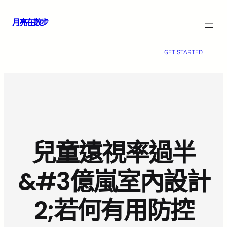
跳
月亮在散步
至
主
要
GET STARTED
內
容
兒童遠視率過半
&#3億嵐室內設計
2;若何有用防控