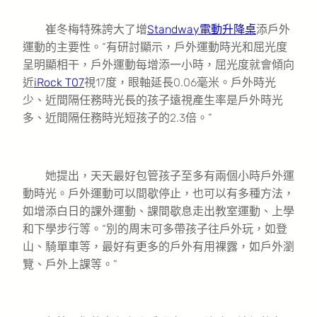
崔冬梅特殊誇大了增
Standway電動升降桌
添戶外
運動的主要性。“有研討顯示，戶外運動時光和屈光度
呈明顯相干，戶外運動每增添一小時，屈光度就會傾向
近
iRock T07
視17度，眼軸延長0.06毫米。戶外時光
少、近間隔任務時光長的孩子遠視產生率是戶外時光
多、近間隔任務時光短孩子的2.3倍。”
她提出，天天最好包管孩子至多有兩個小時戶外運
動時光。戶外運動可以間歇停止，也可以有多種方法，
如增添白日的課外運動、課間歇息走出教室運動、上學
和下學步行等。“別的周末可多帶孩子往戶外玩，如登
山、騎單車等，最好有更多的戶外有用裸露，如戶外瀏
覽、戶外上課等。”